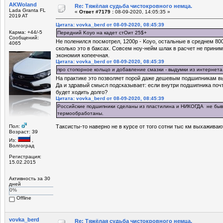
AKWoland
Re: Тяжёлая судьба чистокровного немца.
Lada Granta FL
«
Ответ #7179 :
08-09-2020, 14:05:35 »
2019 AT
Цитата: vovka_berd от 08-09-2020, 08:45:39
Карма: +44/-5
Передний Koyo на кадет стОит 25$+
Сообщений:
Не поленился посмотрел, 1200р - Koyo, остальные в среднем 80
4065
сколько это в баксах. Совсем ноу-нейм шлак в расчет не приним
экономия копеечная.
Цитата: vovka_berd от 08-09-2020, 08:45:39
про стопорное кольцо и добавление смазки - выдумки из интернета
На практике это позволяет порой даже дешевым подшипникам вы
Да и здравый смысл подсказывает: если внутри подшипника почти
будет ходить долго?
Цитата: vovka_berd от 08-09-2020, 08:45:39
Российские подшипники сделаны из пластилина и НИКОГДА не бы
термообработаны.
Пол:
Таксисты-то наверно не в курсе от того сотни тыс км выхаживаю
Возраст: 39
Из:
,
Волгоград
Регистрация:
15.02.2015
Активность за 30
дней
0%
Offline
vovka_berd
Re: Тяжёлая судьба чистокровного немца.