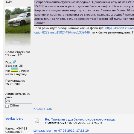
3194
Собрался менять ступичные передние. Однозначно хочу от ваз 2109
55.000 прошли и так и уехал, гула не было и люфта. Не в этом суть
Кадете эти подшипники ходят до сотни, а на Ланосе не более 20 ты
копечного жестяного пыльника со стороны гранаты, а родной пыльн
держится. Так ли это, есть на нексиях такой жестяной пыльник и чт
Ланос?
Если речь идет о подшипнике как на фото тут:
https://kadett.in.ua
topic=6272.msg1302449#msg1302449
, то я бы не рекомендовал. Т
Белая стружилка
"Проект 13"
Пол:
Возраст: 38
Из:
, Рiдне
мicто в окупацiї
Регистрация:
25.08.2009
Активность за 30
дней
0%
Offline
KADETT 13S
vovka_berd
Re: Тяжёлая судьба чистокровного немца.
«
Ответ #7175 :
07-09-2020, 19:17:12 »
Карма: +54/-13
Цитата: Igor_ от 07-09-2020, 17:12:10
Сообщений: