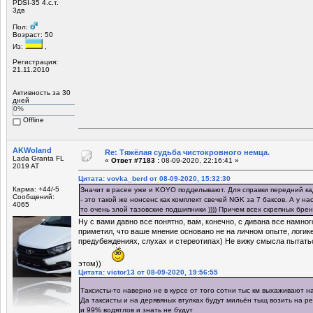
PDSI-35 4.с.т.
3дв
Пол:
Возраст: 50
Из:
,
Регистрация:
21.11.2010
Активность за 30
дней
0%
Offline
AKWoland
Re: Тяжёлая судьба чистокровного немца.
Lada Granta FL
«
Ответ #7183 :
08-09-2020, 22:16:41 »
2019 AT
Цитата: vovka_berd от 08-09-2020, 15:32:30
Карма: +44/-5
Значит в расее уже и KOYO подделывают. Для справки передний ка
Сообщений:
- это такой же нонсенс как комплект свечей NGK за 7 баксов. А у н
4065
то очень злой тазовские подшипники )))) Причем всех скрепных брен
Ну с вами давно все понятно, вам, конечно, с дивана все намно
приметил, что ваше мнение основано не на личном опыте, логик
предубеждениях, слухах и стереотипах) Не вижу смысла пытать
этом))
Цитата: victor13 от 08-09-2020, 19:56:55
Таксисты-то наверно не в курсе от того сотни тыс км выхаживают н
Да таксисты и на дерявяных втулках будут мильён тыщ возить на ре
и 99% водятлов и знать не будут