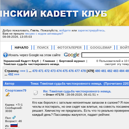
Добро пожаловать,
Гость
. Пожалуйста,
войдите
или
зарегистрируйтесь
.
Вам не пришло
письмо с кодом активации?
08-08-2026, 13:05:03
НАЧАЛО
ПОИСК
ФОТОГАЛЕРЕЯ
GOOGLEMAP
ВОЙ
Искать через Google на этом сайте
Украинский Кадетт Клуб
|
Главная
|
Бортовой журнал
|
0 Пользователей и 10 
Тяжёлая судьба чистокровного немца.
смотрят эту тему
Страниц:
«««
1
...
470
471
472
473
474
475
476
477
478
[
479
]
480
481
482
483
484
48
...
492
»»»
Автор
Тема: Тяжёлая судьба чистокровного немца. (Прочитано 2201
Спортсмен79
Re: Тяжёлая судьба чистокровного немца.
«
Ответ #7170 :
28-08-2020, 06:41:51 »
Кто как боролся с затхлым непонятным запахом в салоне? Я по
Карма: +7/-1
чехлы и постирать, но они сидят как влитые, на совесть посаже
Сообщений:
решает. Химчистку не предлагать. Есть что то реально проверен
3030
каждый день? Пассажиры жалуются, падает рейтинг.
Пол:
Возраст: 46
Из:
,