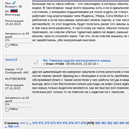
Пол:
Большая часть такси сейчас - это таксопарки, в которых обычн
Возраст: 39
марки. В таксопарках чаще всего машины хоть и не в идеальном
Из:
,
состоянии, с воющими подшипниками уж точно ездить не станут
Волгоград
работают под агрегаторами типа Яндекса, Убера, Сити Мобил и т.
рейтингов и если пассажиры напихают низких оценок, в том числ
Регистрация:
автомобиля, то этот водитель будет получать разве что заказы 
15.02.2015
в три часа ночи развозить, я часто езжу на такси, обычно польз
приезжало, но совсем убитых тарантаек давно не видел, раньше к
Активность за 30
многие, просто отклонял заказ. Так что, если совсем машину не
дней
не заработаешь, ибо конкуренция высокая.
0%
Offline
victor13
Re: Тяжёлая судьба чистокровного немца.
«
Ответ #7184 :
08-09-2020, 22:34:18 »
Карма: +7/-0
другая цивилизация же,наверное закупили сотню ренотазов и пок
Сообщений: 440
после смены звонят французы с японцами и если есть проблем
Из:РУБЕЖНОЕ
обслуживают,благо с таким качеством у них работы нет,да и каж
выезду авто стал бесполезен,только расходы на кофэ (пока ждёш
Регистрация:
как новые,только водители меняются, как же быстро всё поменя
27.11.2015
полезные,вот только тс не повезло ни с кадетом ни с ланосом
Активность за 30
дней
0%
Offline
Страниц:
«««
1
...
470
471
472
473
474
475
476
477
478
[
479
]
480
481
482
483
484
48
...
492
»»»