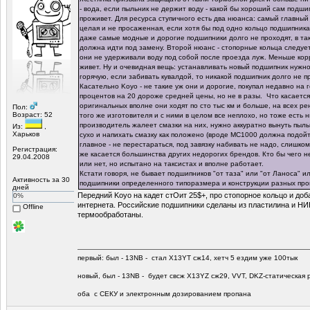
- вода, если пыльник не держит воду - какой бы хороший сам подши
проживет. Для ресурса ступичного есть два нюанса: самый главный 
целая и не просаженная, если хотя бы под одно кольцо подшипника
даже самые модные и дорогие подшипники долго не проходят, в та
должна идти под замену. Второй нюанс - стопорные кольца следует
они не удерживали воду под собой после проезда луж. Меньше ко
живет. Ну и очевидная вещь: устанавливать новый подшипник нужно
горячую, если забивать кувалдой, то никакой подшипник долго не п
Касательно Koyo - не такие уж они и дорогие, покупал недавно на 
процентов на 20 дороже средней цены, но не в разы. Что касается 
оригинальных вполне они ходят по сто тыс км и больше, на всех ре
Пол:
Возраст: 52
того же изготовителя и с ними в целом все неплохо, но тоже есть 
производитель жалеет смазки на них, нужно аккуратно вынуть пыльн
Из:
,
Харьков
сухо и напихать смазку как положено (вроде МС1000 должна подойти
главное - не перестараться, под завязку набивать не надо, слишко
Регистрация:
же касается большинства других недорогих брендов. Кто бы чего н
29.04.2008
или нет, но испытано на таксистах и вполне работает.
Кстати говоря, не бывает подшипников "от таза" или "от Ланоса" и
Активность за 30
подшипники определенного типоразмера и конструкции разных про
дней
Передний Koyo на кадет стОит 25$+, про стопорное кольцо и доб
0%
интернета. Российские подшипники сделаны из пластилина и Н
Offline
термообработаны.
первый: был - 13NB - стал Х13YT сж14, хетч 5 ездим уже 100тык
новый, был - 13NB - будет свсж Х13YZ сж29, VVT, DKZ-статическая р
оба с СЕКУ и электронным дозированием пропана