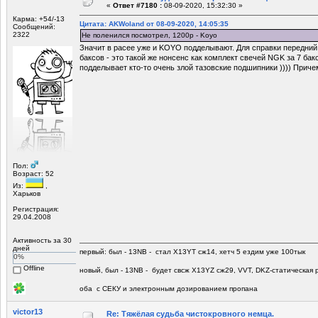
«
Ответ #7180 :
08-09-2020, 15:32:30 »
Карма: +54/-13
Цитата: AKWoland от 08-09-2020, 14:05:35
Сообщений:
2322
Не поленился посмотрел, 1200р - Koyo
Значит в расее уже и KOYO подделывают. Для справки передний
баксов - это такой же нонсенс как комплект свечей NGK за 7 бак
подделывает кто-то очень злой тазовские подшипники )))) Приче
Пол:
Возраст: 52
Из:
,
Харьков
Регистрация:
29.04.2008
Активность за 30
дней
первый: был - 13NB - стал Х13YT сж14, хетч 5 ездим уже 100тык
0%
Offline
новый, был - 13NB - будет свсж Х13YZ сж29, VVT, DKZ-статическая р
оба с СЕКУ и электронным дозированием пропана
victor13
Re: Тяжёлая судьба чистокровного немца.