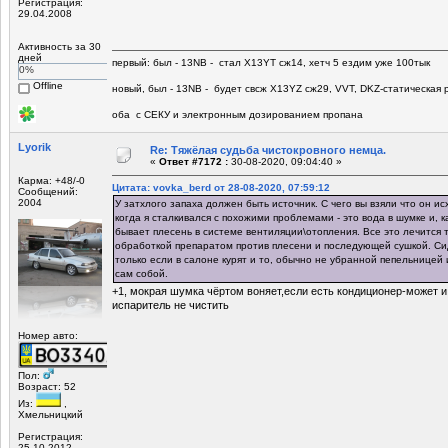
Регистрация:
29.04.2008
Активность за 30
дней
первый: был - 13NB - стал Х13YT сж14, хетч 5 ездим уже 100тык
0%
Offline
новый, был - 13NB - будет свсж Х13YZ сж29, VVT, DKZ-статическая р
оба с СЕКУ и электронным дозированием пропана
Lyorik
Re: Тяжёлая судьба чистокровного немца.
«
Ответ #7172 :
30-08-2020, 09:04:40 »
Карма: +48/-0
Цитата: vovka_berd от 28-08-2020, 07:59:12
Сообщений:
2004
У затхлого запаха должен быть источник. С чего вы взяли что он и
когда я сталкивался с похожими проблемами - это вода в шумке и, 
бывает плесень в системе вентиляции\отопления. Все это лечится 
обработкой препаратом против плесени и последующей сушкой. Си
только если в салоне курят и то, обычно не убранной пепельницей 
сам собой.
+1, мокрая шумка чёртом воняет,если есть кондиционер-может и 
испаритель не чистить
Номер авто:
Пол:
Возраст: 52
Из:
,
Хмельницкий
Регистрация:
25.10.2012