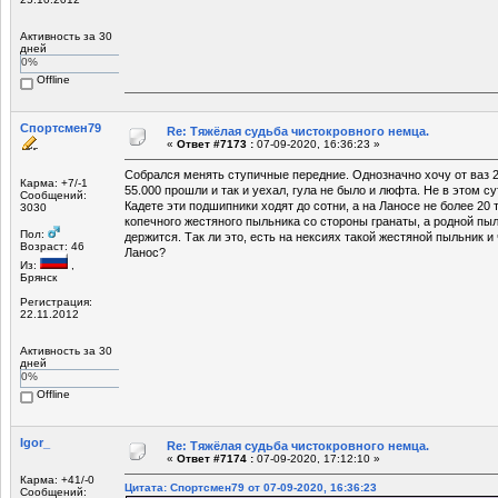
Активность за 30
дней
0%
Offline
Спортсмен79
Re: Тяжёлая судьба чистокровного немца.
«
Ответ #7173 :
07-09-2020, 16:36:23 »
Собрался менять ступичные передние. Однозначно хочу от ваз 2
Карма: +7/-1
55.000 прошли и так и уехал, гула не было и люфта. Не в этом су
Сообщений:
Кадете эти подшипники ходят до сотни, а на Ланосе не более 20 
3030
копечного жестяного пыльника со стороны гранаты, а родной пы
Пол:
держится. Так ли это, есть на нексиях такой жестяной пыльник и
Возраст: 46
Ланос?
Из:
,
Брянск
Регистрация:
22.11.2012
Активность за 30
дней
0%
Offline
Igor_
Re: Тяжёлая судьба чистокровного немца.
«
Ответ #7174 :
07-09-2020, 17:12:10 »
Карма: +41/-0
Цитата: Спортсмен79 от 07-09-2020, 16:36:23
Сообщений: