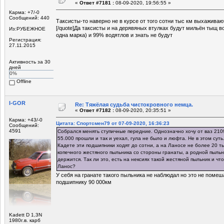
«
Ответ #7181 :
08-09-2020, 19:56:55 »
Карма: +7/-0
Сообщений: 440
Таксисты-то наверно не в курсе от того сотни тыс км выхаживаю
[/quote]Да таксисты и на дерявяных втулках будут мильён тыщ во
Из:РУБЕЖНОЕ
одна марка) и 99% водятлов и знать не будут
Регистрация:
27.11.2015
Активность за 30
дней
0%
Offline
I-GOR
Re: Тяжёлая судьба чистокровного немца.
«
Ответ #7182 :
08-09-2020, 20:35:51 »
Карма: +43/-0
Цитата: Спортсмен79 от 07-09-2020, 16:36:23
Сообщений:
4591
Собрался менять ступичные передние. Однозначно хочу от ваз 2109
55.000 прошли и так и уехал, гула не было и люфта. Не в этом суть
Кадете эти подшипники ходят до сотни, а на Ланосе не более 20 ты
копечного жестяного пыльника со стороны гранаты, а родной пыльн
держится. Так ли это, есть на нексиях такой жестяной пыльник и чт
Ланос?
У себя на гранате такого пыльника не наблюдал но это не помеш
подшипнику 90 000км
Kadett D 1,3N
1980г.в. карб