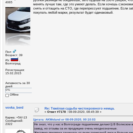
4065
менять лучше там, где это умеют делать. Если хочешь сэкономи
снять и оттащить на СТО, где перепрессуют подшипник. Если за
покупать любой марки, результат будет одинаковый.
Пол:
Возраст: 39
Из:
,
Волгоград
Регистрация:
15.02.2015
Активность за 30
дней
0%
Offline
vovka_berd
Re: Тяжёлая судьба чистокровного немца.
«
Ответ #7178 :
08-09-2020, 08:45:39 »
Карма: +54/-13
Цитата: AKWoland от 08-09-2020, 00:10:03
Сообщений:
2322
Не знал, что у нас в Волгограде подшипники делают)) В Волжском
завод, но отзывы за их продукцию очень неоднозначные.
Жестянка призвана защищать от пыли тормозной диск и больше ни