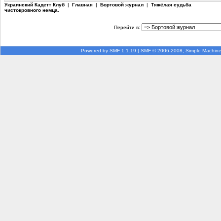
Украинский Кадетт Клуб
|
Главная
|
Бортовой журнал
|
Тяжёлая судьба
чистокровного немца.
Перейти в:
Powered by SMF 1.1.19
|
SMF © 2006-2008, Simple Machin