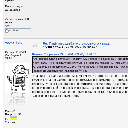
Брянск
Регистрация:
22.11.2012
Активность за 30
дней
0%
Offline
vovka_berd
Re: Тяжёлая судьба чистокровного немца.
«
Ответ #7171 :
28-08-2020, 07:59:12 »
Карма: +54/-13
Цитата: Спортсмен79 от 28-08-2020, 06:41:51
Сообщений:
2322
Кто как боролся с затхлым непонятным запахом в салоне? Я понима
постирать, но они сидят как влитые, на совесть посажены. Аромат
Химчистку не предлагать. Есть что то реально проверенное, хотя 
Пассажиры жалуются, падает рейтинг.
У затхлого запаха должен быть источник. С чего вы взяли что он
случаи когда я сталкивался с похожими проблемами - это вода в
плесень. Еще бывает плесень в системе вентиляции\отопления. 
полной разборкой, обработкой препаратом против плесени и по
обшивка воняют, только если в салоне курят и то, обычно не убр
запах выветривается сам собой.
Пол:
Возраст: 52
Из:
,
Харьков