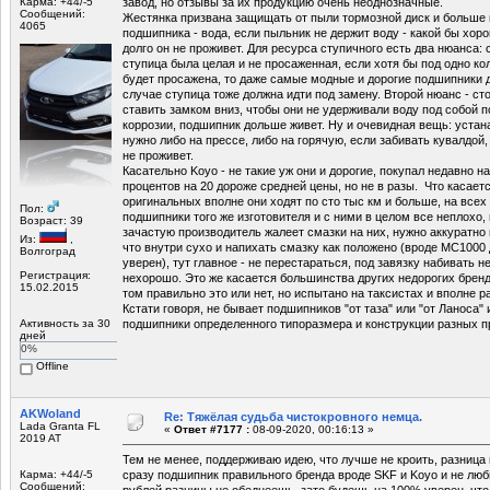
Карма: +44/-5
завод, но отзывы за их продукцию очень неоднозначные.
Сообщений:
Жестянка призвана защищать от пыли тормозной диск и больше 
4065
подшипника - вода, если пыльник не держит воду - какой бы хор
долго он не проживет. Для ресурса ступичного есть два нюанса:
ступица была целая и не просаженная, если хотя бы под одно к
будет просажена, то даже самые модные и дорогие подшипники д
случае ступица тоже должна идти под замену. Второй нюанс - ст
ставить замком вниз, чтобы они не удерживали воду под собой 
коррозии, подшипник дольше живет. Ну и очевидная вещь: уста
нужно либо на прессе, либо на горячую, если забивать кувалдой,
не проживет.
Касательно Koyo - не такие уж они и дорогие, покупал недавно н
процентов на 20 дороже средней цены, но не в разы. Что касаетс
оригинальных вполне они ходят по сто тыс км и больше, на всех
Пол:
подшипники того же изготовителя и с ними в целом все неплохо, 
Возраст: 39
зачастую производитель жалеет смазки на них, нужно аккуратно
Из:
,
что внутри сухо и напихать смазку как положено (вроде МС1000 
Волгоград
уверен), тут главное - не перестараться, под завязку набивать н
Регистрация:
нехорошо. Это же касается большинства других недорогих брендо
15.02.2015
том правильно это или нет, но испытано на таксистах и вполне р
Кстати говоря, не бывает подшипников "от таза" или "от Ланоса"
Активность за 30
подшипники определенного типоразмера и конструкции разных п
дней
0%
Offline
AKWoland
Re: Тяжёлая судьба чистокровного немца.
Lada Granta FL
«
Ответ #7177 :
08-09-2020, 00:16:13 »
2019 AT
Тем не менее, поддерживаю идею, что лучше не кроить, разница 
Карма: +44/-5
сразу подшипник правильного бренда вроде SKF и Koyo и не люби
Сообщений:
рублей разницы не обеднеешь, зато будешь на 100% уверен, что 