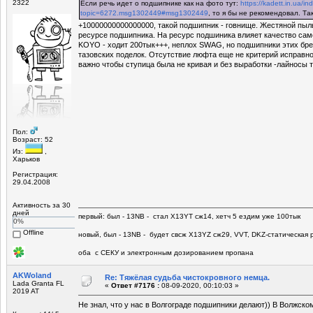
2322
Если речь идет о подшипнике как на фото тут:
https://kadett.in.ua/i
topic=6272.msg1302449#msg1302449
, то я бы не рекомендовал. Так
+10000000000000000, такой подшипник - говнище. Жестяной пыль
ресурсе подшипника. На ресурс подшиника влияет качество сам
KOYO - ходит 200тык+++, неплох SWAG, но подшипники этих бре
тазовских поделок. Отсутствие люфта еще не критерий исправн
важно чтобы ступица была не кривая и без выработки -лайносы 
Пол:
Возраст: 52
Из:
,
Харьков
Регистрация:
29.04.2008
Активность за 30
дней
первый: был - 13NB - стал Х13YT сж14, хетч 5 ездим уже 100тык
0%
Offline
новый, был - 13NB - будет свсж Х13YZ сж29, VVT, DKZ-статическая р
оба с СЕКУ и электронным дозированием пропана
AKWoland
Re: Тяжёлая судьба чистокровного немца.
Lada Granta FL
«
Ответ #7176 :
08-09-2020, 00:10:03 »
2019 AT
Не знал, что у нас в Волгограде подшипники делают)) В Волжск