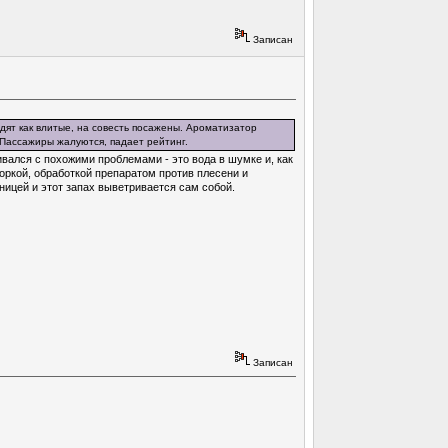
Записан
идят как влитые, на совесть посажены. Ароматизатор
 Пассажиры жалуются, падает рейтинг.
кивался с похожими проблемами - это вода в шумке и, как
оркой, обработкой препаратом против плесени и
ницей и этот запах выветривается сам собой.
Записан