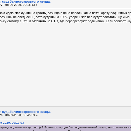
я судьба чистокровного немца.
7 :
08-09-2020, 00:16:13 »
аю идею, что лучше не кроить, разница в цене небольшая, а взять сразу подшипник п
 разницы не обеднеешь, зато будешь на 100% уверен, что все будет работать. Ну и ме
ойку самому снять и оттащить на СТО, где перепрессуют подшипник. Если забивать ку
я судьба чистокровного немца.
8 :
08-09-2020, 08:45:39 »
9-2020, 00:10:03
лгограде подшипники делают)) В Волжском вроде был подшипниковый завод, но отзывы за и