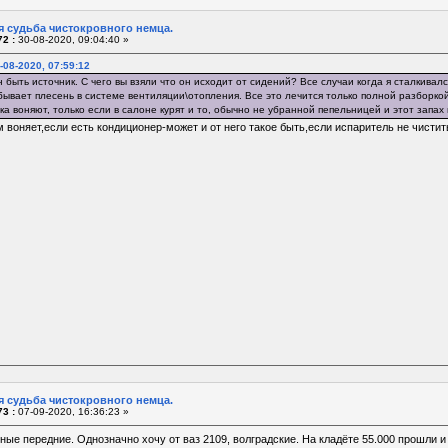
я судьба чистокровного немца.
2 :
30-08-2020, 09:04:40 »
-08-2020, 07:59:12
 быть источник. С чего вы взяли что он исходит от сидений? Все случаи когда я сталкивалс
бывает плесень в системе вентиляции\отопления. Все это лечится только полной разборк
а воняют, только если в салоне курят и то, обычно не убранной пепельницей и этот запах
 воняет,если есть кондиционер-может и от него такое быть,если испаритель не чистит
я судьба чистокровного немца.
3 :
07-09-2020, 16:36:23 »
ые передние. Однозначно хочу от ваз 2109, волградские. На кладёте 55.000 прошли и т