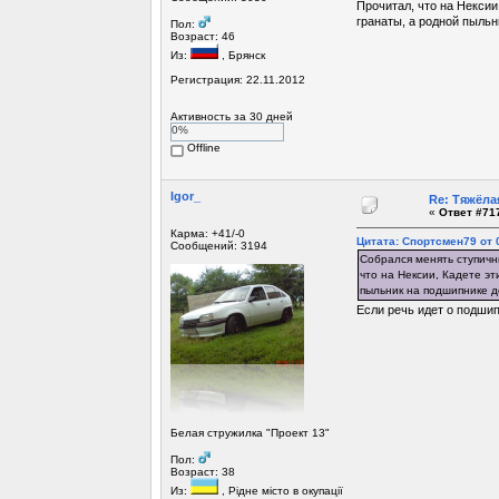
Прочитал, что на Нексии
гранаты, а родной пыльн
Пол:
Возраст: 46
Из:
, Брянск
Регистрация: 22.11.2012
Активность за 30 дней
0%
Offline
Igor_
Re: Тяжёла
«
Ответ #717
Карма: +41/-0
Цитата: Спортсмен79 от 0
Сообщений: 3194
Собрался менять ступичны
что на Нексии, Кадете эт
пыльник на подшипнике до
Если речь идет о подшип
Белая стружилка "Проект 13"
Пол:
Возраст: 38
Из:
, Рiдне мicто в окупацiї