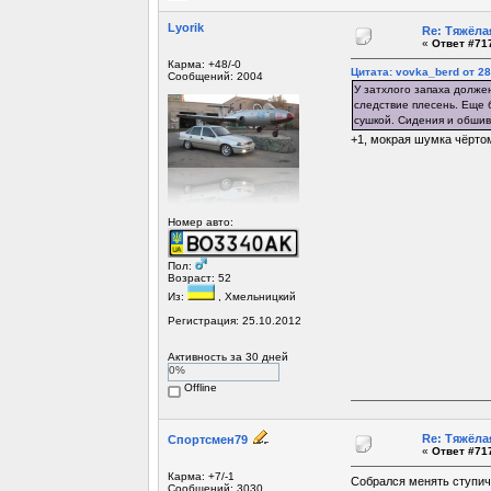
Lyorik
Re: Тяжёла
«
Ответ #717
Карма: +48/-0
Цитата: vovka_berd от 28
Сообщений: 2004
У затхлого запаха должен
следствие плесень. Еще 
сушкой. Сидения и обшивк
+1, мокрая шумка чёртом
Номер авто:
Пол:
Возраст: 52
Из:
, Хмельницкий
Регистрация: 25.10.2012
Активность за 30 дней
0%
Offline
Re: Тяжёла
Спортсмен79
«
Ответ #717
Карма: +7/-1
Собрался менять ступичн
Сообщений: 3030