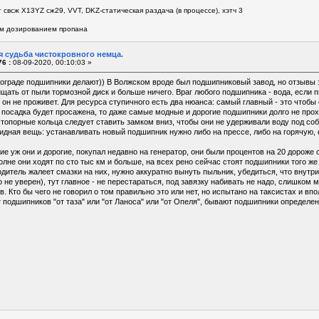
 свсж Х13YZ сж29, VVT, DKZ-статическая раздача (в процессе), хэтч 3
м дозированием пропана
я судьба чистокровного немца.
6 :
08-09-2020, 00:10:03 »
лгограде подшипники делают)) В Волжском вроде был подшипниковый завод, но отзывы 
ать от пыли тормозной диск и больше ничего. Враг любого подшипника - вода, если п
 он не проживет. Для ресурса ступичного есть два нюанса: самый главный - это чтобы
посадка будет просажена, то даже самые модные и дорогие подшипники долго не прохо
стопорные кольца следует ставить замком вниз, чтобы они не удерживали воду под со
идная вещь: устанавливать новый подшипник нужно либо на прессе, либо на горячую, е
ие уж они и дорогие, покупал недавно на генератор, они были процентов на 20 дороже с
лне они ходят по сто тыс км и больше, на всех рено сейчас стоят подшипники того же 
дитель жалеет смазки на них, нужно аккуратно вынуть пыльник, убедиться, что внутр
о не уверен), тут главное - не перестараться, под завязку набивать не надо, слишком
. Кто бы чего не говорил о том правильно это или нет, но испытано на таксистах и впо
т подшипников "от таза" или "от Ланоса" или "от Опеля", бывают подшипники определе