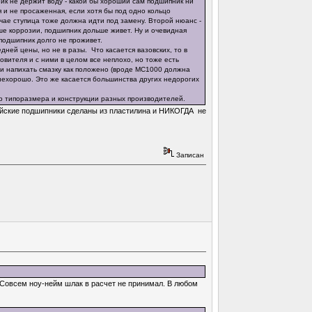
ик не держит воду - какой бы хороший сам подшипник ни
я и не просаженная, если хотя бы под одно кольцо
чае ступица тоже должна идти под замену. Второй нюанс -
ше коррозии, подшипник дольше живет. Ну и очевидная
 подшипник долго не проживет.
ней цены, но не в разы. Что касается вазовских, то в
овителя и с ними в целом все неплохо, но тоже есть
о и напихать смазку как положено (вроде МС1000 должна
е нехорошо. Это же касается большинства других недорогих
го типоразмера и конструкции разных производителей.
сийские подшипники сделаны из пластилина и НИКОГДА не
Записан
. Совсем ноу-нейм шлак в расчет не принимал. В любом