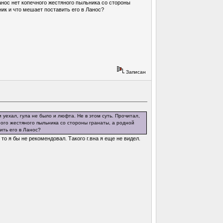
Ланос нет копечного жестяного пыльника со стороны
ник и что мешает поставить его в Ланос?
Записан
 уехал, гула не было и люфта. Не в этом суть. Прочитал,
чного жестяного пыльника со стороны гранаты, а родной
ить его в Ланос?
, то я бы не рекомендовал. Такого г.вна я еще не видел.