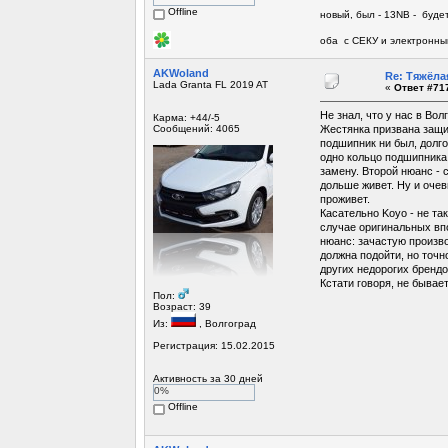
Offline
новый, был - 13NB - будет
оба с СЕКУ и электронны
AKWoland
Re: Тяжёла
Lada Granta FL 2019 AT
«
Ответ #717
Не знал, что у нас в Во
Карма: +44/-5
Сообщений: 4065
Жестянка призвана защищ
подшипник ни был, долго
одно кольцо подшипника 
замену. Второй нюанс - 
дольше живет. Ну и очев
проживет.
Касательно Koyo - не так
случае оригинальных впо
нюанс: зачастую произво
должна подойти, но точн
других недорогих брендов
Кстати говоря, не бывае
Пол:
Возраст: 39
Из:
, Волгоград
Регистрация: 15.02.2015
Активность за 30 дней
0%
Offline