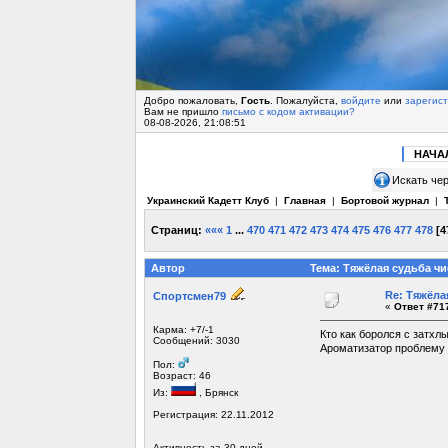
Добро пожаловать,
Гость
. Пожалуйста,
войдите
или
зарегис
Вам не пришло
письмо с кодом активации?
08-08-2026, 21:08:51
НАЧА
Искать чер
Украинский Кадетт Клуб
|
Главная
|
Бортовой журнал
|
Страниц:
«««
1
...
470
471
472
473
474
475
476
477
478
[
4
Автор
Тема: Тяжёлая судьба чи
Re: Тяжёла
Спортсмен79
«
Ответ #717
Карма: +7/-1
Кто как боролся с затхл
Сообщений: 3030
Ароматизатор проблему н
Пол:
Возраст: 46
Из:
, Брянск
Регистрация: 22.11.2012
Активность за 30 дней