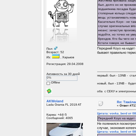
Жестянка призвана защищ
был, долго он не проживе
подшипника посадка буде
стопорные кольца следуе
вещь: устанавливать новы
Касательно Koyo - не так
случае оригинальных впол
нюанс: зачастую производ
подойти, но точно не уве
брендов. Кто бы чего не 
Кстати говоря, не бывае
Передний Koyo на кадет
Пол:
Возраст: 52
бывают правильно терм
Из:
, Харьков
Регистрация: 29.04.2008
Активность за 30 дней
первый: был - 13NB - ста
0%
Offline
новый, был - 13NB - будет
оба с СЕКУ и электронны
AKWoland
Re: Тяжёла
Lada Granta FL 2019 AT
«
Ответ #717
Цитата: vovka_berd от 08
Карма: +44/-5
Сообщений: 4065
Передний Koyo на кадет 
Не поленился посмотрел,
случае, экономия копееч
Цитата: vovka_berd от 08