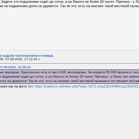
, Кадете эти подшипники ходят до сотни, а на Ланосе не более 20 тысяч. Причина - у 
ик на подшипнике долго не держится. Так ли это, есть на нексиях такой жестяной пыль
я судьба чистокровного немца.
4 :
07-09-2020, 17:12:10 »
7-09-2020, 16:36:23
е передние. Однозначно хочу от ваз 2109, волградские. На кладёте 55.000 прошли и так и
и подшипники ходят до сотни, а на Ланосе не более 20 тысяч. Причина - у Ланос нет копе
лго не держится. Так ли это, есть на нексиях такой жестяной пыльник и что мешает постав
нике как на фото тут:
https://kadett.in.ua/index.php?topic=6272.msg1302449#msg1302449