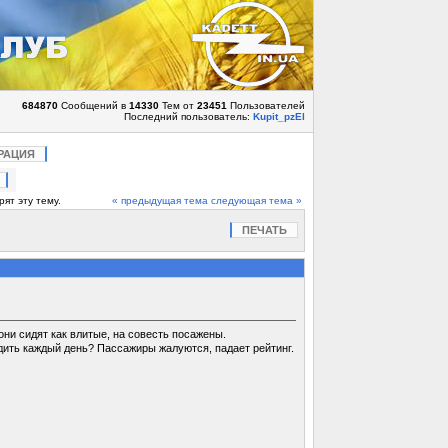
684870
Сообщений в
14330
Тем от
23451
Пользователей
Последний пользователь:
Kupit_pzEl
РАЦИЯ
ят эту тему.
« предыдущая тема
следующая тема »
ПЕЧАТЬ
они сидят как влитые, на совесть посажены.
дить каждый день? Пассажиры жалуются, падает рейтинг.