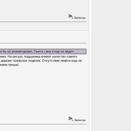
Записан
о я бы не рекомендовал. Такого г.вна я еще не видел.
ника. На ресурс подшиника влияет качество самого
 дороже тазовских поделок. Отсутствие люфта еще не
кими грешат.
Записан