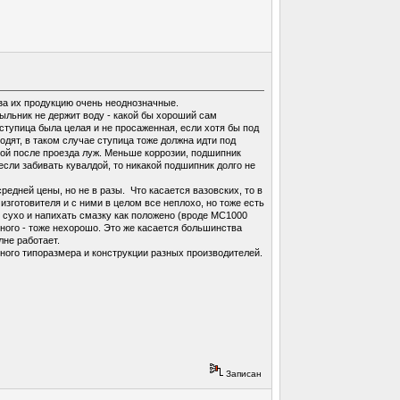
за их продукцию очень неоднозначные.
ыльник не держит воду - какой бы хороший сам
 ступица была целая и не просаженная, если хотя бы под
дят, в таком случае ступица тоже должна идти под
бой после проезда луж. Меньше коррозии, подшипник
сли забивать кувалдой, то никакой подшипник долго не
редней цены, но не в разы. Что касается вазовских, то в
изготовителя и с ними в целом все неплохо, но тоже есть
и сухо и напихать смазку как положено (вроде МС1000
 много - тоже нехорошо. Это же касается большинства
лне работает.
нного типоразмера и конструкции разных производителей.
Записан