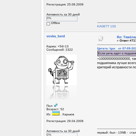
Регистрация: 25.08.2009
Активность за 30 дней
0%
Offline
KADETT 13S
vovka_berd
Re: Тяжёла
«
Ответ #717
Карма: +54/-13
Цитата: Igor_ от 07-09-20
Сообщений: 2322
Если речь идет о подшипн
+10000000000000000, та
подшипника лучше всего
критерий исправности по
Пол:
Возраст: 52
Из:
, Харьков
Регистрация: 29.04.2008
Активность за 30 дней
первый: был - 13NB - ста
0%