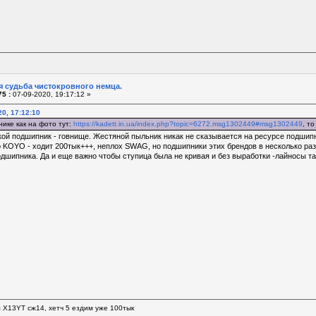
я судьба чистокровного немца.
5 :
07-09-2020, 19:17:12 »
20, 17:12:10
ике как на фото тут:
https://kadett.in.ua/index.php?topic=6272.msg1302449#msg1302449
, т
кой подшипник - говнище. Жестяной пыльник никак не сказывается на ресурсе подшип
 KOYO - ходит 200тык+++, неплох SWAG, но подшипники этих брендов в несколько раз
дшипника. Да и еще важно чтобы ступица была не кривая и без выработки -лайносы та
л Х13YT сж14, хетч 5 ездим уже 100тык