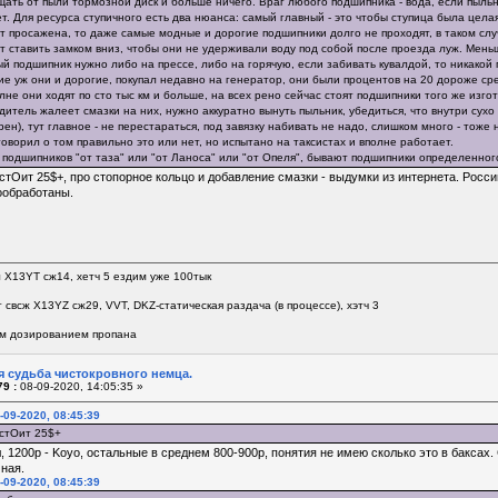
ать от пыли тормозной диск и больше ничего. Враг любого подшипника - вода, если пыльн
т. Для ресурса ступичного есть два нюанса: самый главный - это чтобы ступица была цела
т просажена, то даже самые модные и дорогие подшипники долго не проходят, в таком слу
т ставить замком вниз, чтобы они не удерживали воду под собой после проезда луж. Мень
й подшипник нужно либо на прессе, либо на горячую, если забивать кувалдой, то никакой
ие уж они и дорогие, покупал недавно на генератор, они были процентов на 20 дороже сред
не они ходят по сто тыс км и больше, на всех рено сейчас стоят подшипники того же изгот
итель жалеет смазки на них, нужно аккуратно вынуть пыльник, убедиться, что внутри сух
рен), тут главное - не перестараться, под завязку набивать не надо, слишком много - тож
говорил о том правильно это или нет, но испытано на таксистах и вполне работает.
т подшипников "от таза" или "от Ланоса" или "от Опеля", бывают подшипники определенно
 стОит 25$+, про стопорное кольцо и добавление смазки - выдумки из интернета. Рос
ообработаны.
л Х13YT сж14, хетч 5 ездим уже 100тык
 свсж Х13YZ сж29, VVT, DKZ-статическая раздача (в процессе), хэтч 3
м дозированием пропана
я судьба чистокровного немца.
9 :
08-09-2020, 14:05:35 »
-09-2020, 08:45:39
стОит 25$+
 1200р - Koyo, остальные в среднем 800-900р, понятия не имею сколько это в баксах
ная.
-09-2020, 08:45:39