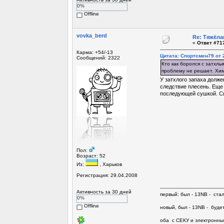
0%
Offline
vovka_berd
Re: Тяжёла
«
Ответ #717
Карма: +54/-13
Цитата: Спортсмен79 от 2
Сообщений: 2322
Кто как боролся с затхлы
проблему не решает. Хим
У затхлого запаха долже
следствие плесень. Еще 
последующей сушкой. Сид
Пол:
Возраст: 52
Из:
, Харьков
Регистрация: 29.04.2008
Активность за 30 дней
первый: был - 13NB - ста
0%
Offline
новый, был - 13NB - будет
оба с СЕКУ и электронны