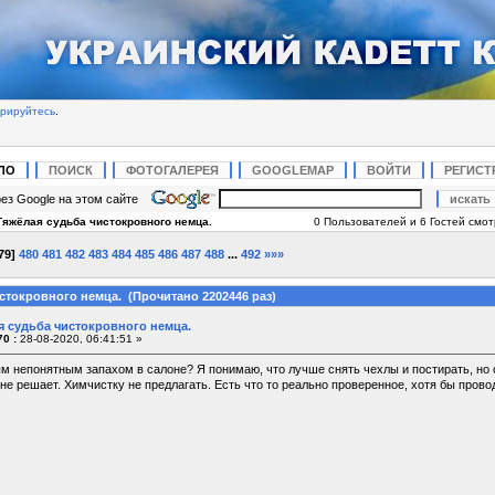
трируйтесь
.
ЛО
ПОИСК
ФОТОГАЛЕРЕЯ
GOOGLEMAP
ВОЙТИ
РЕГИСТ
ез Google на этом сайте
Тяжёлая судьба чистокровного немца.
0 Пользователей и 6 Гостей смотр
79
]
480
481
482
483
484
485
486
487
488
...
492
»»»
стокровного немца. (Прочитано 2202446 раз)
я судьба чистокровного немца.
0 :
28-08-2020, 06:41:51 »
ым непонятным запахом в салоне? Я понимаю, что лучше снять чехлы и постирать, но 
е решает. Химчистку не предлагать. Есть что то реально проверенное, хотя бы прово