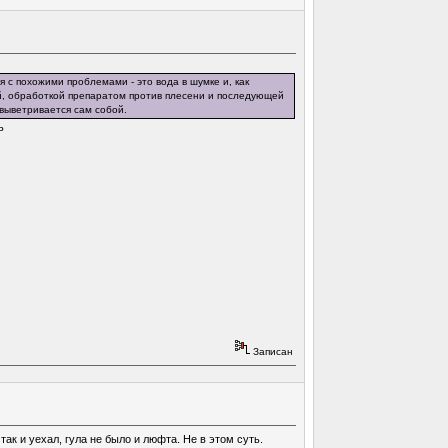
я с похожими проблемами - это вода в шумке и, как
ой, обработкой препаратом против плесени и последующей
 выветривается сам собой.
ь
Записан
ак и уехал, гула не было и люфта. Не в этом суть.