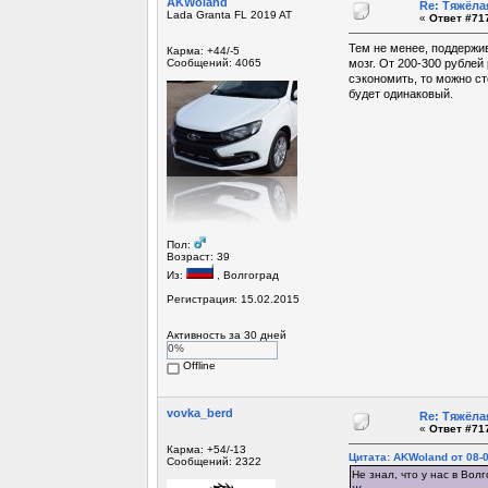
AKWoland
Re: Тяжёла
Lada Granta FL 2019 AT
«
Ответ #717
Тем не менее, поддержив
Карма: +44/-5
Сообщений: 4065
мозг. От 200-300 рублей
сэкономить, то можно ст
будет одинаковый.
Пол:
Возраст: 39
Из:
, Волгоград
Регистрация: 15.02.2015
Активность за 30 дней
0%
Offline
vovka_berd
Re: Тяжёла
«
Ответ #717
Карма: +54/-13
Цитата: AKWoland от 08-0
Сообщений: 2322
Не знал, что у нас в Во