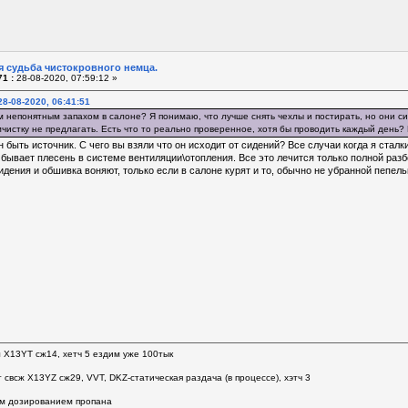
я судьба чистокровного немца.
1 :
28-08-2020, 07:59:12 »
8-08-2020, 06:41:51
м непонятным запахом в салоне? Я понимаю, что лучше снять чехлы и постирать, но они с
чистку не предлагать. Есть что то реально проверенное, хотя бы проводить каждый день?
н быть источник. С чего вы взяли что он исходит от сидений? Все случаи когда я стал
бывает плесень в системе вентиляции\отопления. Все это лечится только полной разб
ения и обшивка воняют, только если в салоне курят и то, обычно не убранной пепель
л Х13YT сж14, хетч 5 ездим уже 100тык
 свсж Х13YZ сж29, VVT, DKZ-статическая раздача (в процессе), хэтч 3
м дозированием пропана