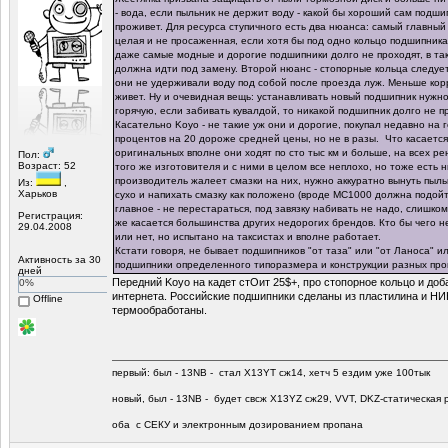
- вода, если пыльник не держит воду - какой бы хороший сам подши
проживет. Для ресурса ступичного есть два нюанса: самый главный 
целая и не просаженная, если хотя бы под одно кольцо подшипника
даже самые модные и дорогие подшипники долго не проходят, в та
должна идти под замену. Второй нюанс - стопорные кольца следует
они не удерживали воду под собой после проезда луж. Меньше ко
живет. Ну и очевидная вещь: устанавливать новый подшипник нужно
горячую, если забивать кувалдой, то никакой подшипник долго не п
Касательно Koyo - не такие уж они и дорогие, покупал недавно на 
процентов на 20 дороже средней цены, но не в разы. Что касается 
оригинальных вполне они ходят по сто тыс км и больше, на всех ре
Пол:
Возраст: 52
того же изготовителя и с ними в целом все неплохо, но тоже есть 
производитель жалеет смазки на них, нужно аккуратно вынуть пыльн
Из:
,
Харьков
сухо и напихать смазку как положено (вроде МС1000 должна подойти
главное - не перестараться, под завязку набивать не надо, слишко
Регистрация:
же касается большинства других недорогих брендов. Кто бы чего н
29.04.2008
или нет, но испытано на таксистах и вполне работает.
Кстати говоря, не бывает подшипников "от таза" или "от Ланоса" и
Активность за 30
подшипники определенного типоразмера и конструкции разных про
дней
Передний Koyo на кадет стОит 25$+, про стопорное кольцо и доб
0%
интернета. Российские подшипники сделаны из пластилина и Н
Offline
термообработаны.
первый: был - 13NB - стал Х13YT сж14, хетч 5 ездим уже 100тык
новый, был - 13NB - будет свсж Х13YZ сж29, VVT, DKZ-статическая р
оба с СЕКУ и электронным дозированием пропана