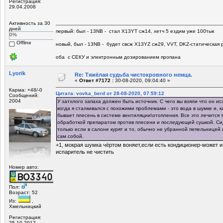
Регистрация:
29.04.2008
Активность за 30
дней
первый: был - 13NB - стал Х13YT сж14, хетч 5 ездим уже 100тык
0%
Offline
новый, был - 13NB - будет свсж Х13YZ сж29, VVT, DKZ-статическая р
оба с СЕКУ и электронным дозированием пропана
Lyorik
Re: Тяжёлая судьба чистокровного немца.
«
Ответ #7172 :
30-08-2020, 09:04:40 »
Карма: +48/-0
Цитата: vovka_berd от 28-08-2020, 07:59:12
Сообщений:
2004
У затхлого запаха должен быть источник. С чего вы взяли что он и
когда я сталкивался с похожими проблемами - это вода в шумке и, 
бывает плесень в системе вентиляции\отопления. Все это лечится 
обработкой препаратом против плесени и последующей сушкой. Си
только если в салоне курят и то, обычно не убранной пепельницей 
сам собой.
+1, мокрая шумка чёртом воняет,если есть кондиционер-может и 
испаритель не чистить
Номер авто:
Пол:
Возраст: 52
Из:
,
Хмельницкий
Регистрация:
25.10.2012