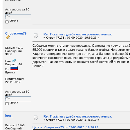
Активность за 30
дней
0%
Offline
Спортсмен79
Re: Тяжёлая судьба чистокровного немца.
«
Ответ #7173 :
07-09-2020, 16:36:23 »
Собрался менять ступичные передние. Однозначно хочу от ваз 2
Карма: +7/-1
55.000 прошли и так и уехал, гула не было и люфта. Не в этом су
Сообщений:
Кадете эти подшипники ходят до сотни, а на Ланосе не более 20 
3030
копечного жестяного пыльника со стороны гранаты, а родной пы
Пол:
держится. Так ли это, есть на нексиях такой жестяной пыльник и
Возраст: 46
Ланос?
Из:
,
Брянск
Регистрация:
22.11.2012
Активность за 30
дней
0%
Offline
Igor_
Re: Тяжёлая судьба чистокровного немца.
«
Ответ #7174 :
07-09-2020, 17:12:10 »
Карма: +41/-0
Цитата: Спортсмен79 от 07-09-2020, 16:36:23
Сообщений: