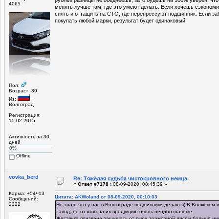
4065
менять лучше там, где это умеют делать. Если хочешь сэкономи
снять и оттащить на СТО, где перепрессуют подшипник. Если за
покупать любой марки, результат будет одинаковый.
Пол:
Возраст: 39
Из:
,
Волгоград
Регистрация:
15.02.2015
Активность за 30
дней
0%
Offline
vovka_berd
Re: Тяжёлая судьба чистокровного немца.
«
Ответ #7178 :
08-09-2020, 08:45:39 »
Карма: +54/-13
Цитата: AKWoland от 08-09-2020, 00:10:03
Сообщений:
2322
Не знал, что у нас в Волгограде подшипники делают)) В Волжском
завод, но отзывы за их продукцию очень неоднозначные.
Жестянка призвана защищать от пыли тормозной диск и больше ни