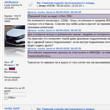
AKWoland
Re: Тяжёлая судьба чистокровного немца.
Lada Granta FL
«
Ответ #7179 :
08-09-2020, 14:05:35 »
2019 AT
Цитата: vovka_berd от 08-09-2020, 08:45:39
Карма: +44/-5
Передний Koyo на кадет стОит 25$+
Сообщений:
Не поленился посмотрел, 1200р - Koyo, остальные в среднем 80
4065
сколько это в баксах. Совсем ноу-нейм шлак в расчет не приним
экономия копеечная.
Цитата: vovka_berd от 08-09-2020, 08:45:39
про стопорное кольцо и добавление смазки - выдумки из интернета
На практике это позволяет порой даже дешевым подшипникам вы
Да и здравый смысл подсказывает: если внутри подшипника почти
будет ходить долго?
Цитата: vovka_berd от 08-09-2020, 08:45:39
Российские подшипники сделаны из пластилина и НИКОГДА не бы
термообработаны.
Пол:
Таксисты-то наверно не в курсе от того сотни тыс км выхаживаю
Возраст: 39
Из:
,
Волгоград
Регистрация:
15.02.2015
Активность за 30
дней
0%
Offline
vovka_berd
Re: Тяжёлая судьба чистокровного немца.