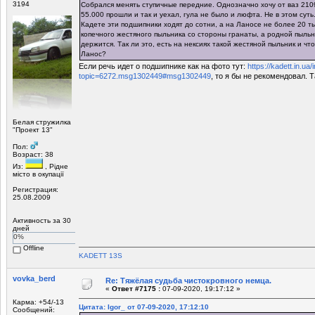
3194
Собрался менять ступичные передние. Однозначно хочу от ваз 2109
55.000 прошли и так и уехал, гула не было и люфта. Не в этом суть
Кадете эти подшипники ходят до сотни, а на Ланосе не более 20 ты
копечного жестяного пыльника со стороны гранаты, а родной пыльн
держится. Так ли это, есть на нексиях такой жестяной пыльник и чт
Ланос?
Если речь идет о подшипнике как на фото тут:
https://kadett.in.ua
topic=6272.msg1302449#msg1302449
, то я бы не рекомендовал. Т
Белая стружилка
"Проект 13"
Пол:
Возраст: 38
Из:
, Рiдне
мicто в окупацiї
Регистрация:
25.08.2009
Активность за 30
дней
0%
Offline
KADETT 13S
vovka_berd
Re: Тяжёлая судьба чистокровного немца.
«
Ответ #7175 :
07-09-2020, 19:17:12 »
Карма: +54/-13
Цитата: Igor_ от 07-09-2020, 17:12:10
Сообщений: