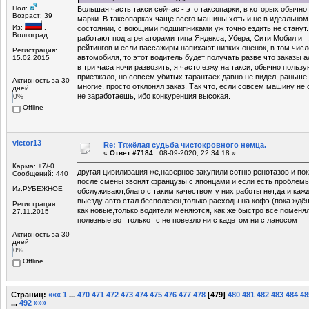
Пол:
Большая часть такси сейчас - это таксопарки, в которых обычн
Возраст: 39
марки. В таксопарках чаще всего машины хоть и не в идеальном
Из:
,
состоянии, с воющими подшипниками уж точно ездить не станут
Волгоград
работают под агрегаторами типа Яндекса, Убера, Сити Мобил и т.
рейтингов и если пассажиры напихают низких оценок, в том числ
Регистрация:
автомобиля, то этот водитель будет получать разве что заказы 
15.02.2015
в три часа ночи развозить, я часто езжу на такси, обычно польз
приезжало, но совсем убитых тарантаек давно не видел, раньше к
Активность за 30
многие, просто отклонял заказ. Так что, если совсем машину не
дней
не заработаешь, ибо конкуренция высокая.
0%
Offline
victor13
Re: Тяжёлая судьба чистокровного немца.
«
Ответ #7184 :
08-09-2020, 22:34:18 »
Карма: +7/-0
другая цивилизация же,наверное закупили сотню ренотазов и пок
Сообщений: 440
после смены звонят французы с японцами и если есть проблем
Из:РУБЕЖНОЕ
обслуживают,благо с таким качеством у них работы нет,да и каж
выезду авто стал бесполезен,только расходы на кофэ (пока ждёш
Регистрация:
как новые,только водители меняются, как же быстро всё поменя
27.11.2015
полезные,вот только тс не повезло ни с кадетом ни с ланосом
Активность за 30
дней
0%
Offline
Страниц:
«««
1
...
470
471
472
473
474
475
476
477
478
[
479
]
480
481
482
483
484
48
...
492
»»»