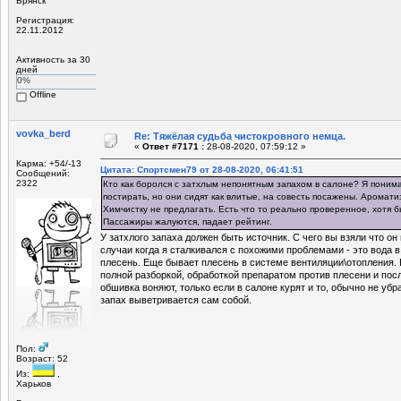
Брянск
Регистрация:
22.11.2012
Активность за 30
дней
0%
Offline
vovka_berd
Re: Тяжёлая судьба чистокровного немца.
«
Ответ #7171 :
28-08-2020, 07:59:12 »
Карма: +54/-13
Цитата: Спортсмен79 от 28-08-2020, 06:41:51
Сообщений:
2322
Кто как боролся с затхлым непонятным запахом в салоне? Я понима
постирать, но они сидят как влитые, на совесть посажены. Аромат
Химчистку не предлагать. Есть что то реально проверенное, хотя 
Пассажиры жалуются, падает рейтинг.
У затхлого запаха должен быть источник. С чего вы взяли что он
случаи когда я сталкивался с похожими проблемами - это вода в
плесень. Еще бывает плесень в системе вентиляции\отопления. 
полной разборкой, обработкой препаратом против плесени и по
обшивка воняют, только если в салоне курят и то, обычно не убр
запах выветривается сам собой.
Пол:
Возраст: 52
Из:
,
Харьков