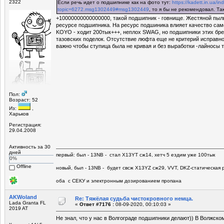
2322
Если речь идет о подшипнике как на фото тут:
https://kadett.in.ua/i
topic=6272.msg1302449#msg1302449
, то я бы не рекомендовал. Так
+10000000000000000, такой подшипник - говнище. Жестяной пыль
ресурсе подшипника. На ресурс подшиника влияет качество сам
KOYO - ходит 200тык+++, неплох SWAG, но подшипники этих бре
тазовских поделок. Отсутствие люфта еще не критерий исправн
важно чтобы ступица была не кривая и без выработки -лайносы 
Пол:
Возраст: 52
Из:
,
Харьков
Регистрация:
29.04.2008
Активность за 30
дней
первый: был - 13NB - стал Х13YT сж14, хетч 5 ездим уже 100тык
0%
Offline
новый, был - 13NB - будет свсж Х13YZ сж29, VVT, DKZ-статическая р
оба с СЕКУ и электронным дозированием пропана
AKWoland
Re: Тяжёлая судьба чистокровного немца.
Lada Granta FL
«
Ответ #7176 :
08-09-2020, 00:10:03 »
2019 AT
Не знал, что у нас в Волгограде подшипники делают)) В Волжск