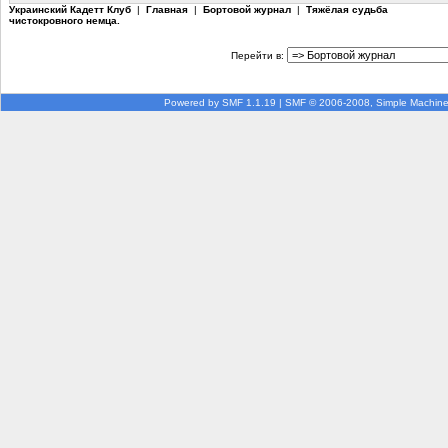
Украинский Кадетт Клуб
|
Главная
|
Бортовой журнал
|
Тяжёлая судьба
чистокровного немца.
Перейти в:
Powered by SMF 1.1.19
|
SMF © 2006-2008, Simple Machin