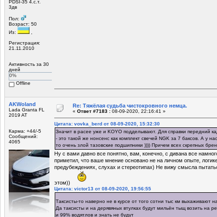
PDSI-35 4.с.т.
3дв
Пол:
Возраст: 50
Из:
,
Регистрация:
21.11.2010
Активность за 30
дней
0%
Offline
AKWoland
Re: Тяжёлая судьба чистокровного немца.
Lada Granta FL
«
Ответ #7183 :
08-09-2020, 22:16:41 »
2019 AT
Цитата: vovka_berd от 08-09-2020, 15:32:30
Карма: +44/-5
Значит в расее уже и KOYO подделывают. Для справки передний ка
Сообщений:
- это такой же нонсенс как комплект свечей NGK за 7 баксов. А у н
4065
то очень злой тазовские подшипники )))) Причем всех скрепных брен
Ну с вами давно все понятно, вам, конечно, с дивана все намно
приметил, что ваше мнение основано не на личном опыте, логик
предубеждениях, слухах и стереотипах) Не вижу смысла пытать
этом))
Цитата: victor13 от 08-09-2020, 19:56:55
Таксисты-то наверно не в курсе от того сотни тыс км выхаживают н
Да таксисты и на дерявяных втулках будут мильён тыщ возить на ре
и 99% водятлов и знать не будут