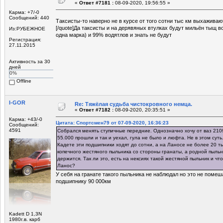
«
Ответ #7181 :
08-09-2020, 19:56:55 »
Карма: +7/-0
Сообщений: 440
Таксисты-то наверно не в курсе от того сотни тыс км выхаживаю
[/quote]Да таксисты и на дерявяных втулках будут мильён тыщ во
Из:РУБЕЖНОЕ
одна марка) и 99% водятлов и знать не будут
Регистрация:
27.11.2015
Активность за 30
дней
0%
Offline
I-GOR
Re: Тяжёлая судьба чистокровного немца.
«
Ответ #7182 :
08-09-2020, 20:35:51 »
Карма: +43/-0
Цитата: Спортсмен79 от 07-09-2020, 16:36:23
Сообщений:
4591
Собрался менять ступичные передние. Однозначно хочу от ваз 2109
55.000 прошли и так и уехал, гула не было и люфта. Не в этом суть
Кадете эти подшипники ходят до сотни, а на Ланосе не более 20 ты
копечного жестяного пыльника со стороны гранаты, а родной пыльн
держится. Так ли это, есть на нексиях такой жестяной пыльник и чт
Ланос?
У себя на гранате такого пыльника не наблюдал но это не помеш
подшипнику 90 000км
Kadett D 1,3N
1980г.в. карб