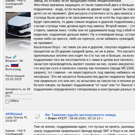
Карма: +44/-5
завод, но отзывы за их продукцию очень неоднозначные.
Сообщений:
Жестянка призвана защищать от пыли тормозной диск и больше 
4065
подшипника - вода, если пыльник не держит воду - какой бы хор
долго он не проживет. Для ресурса ступичного есть два нюанса:
ступица была целая и не просаженная, если хотя бы под одно к
будет просажена, то даже самые модные и дорогие подшипники д
случае ступица тоже должна идти под замену. Второй нюанс - ст
ставить замком вниз, чтобы они не удерживали воду под собой 
коррозии, подшипник дольше живет. Ну и очевидная вещь: уста
нужно либо на прессе, либо на горячую, если забивать кувалдой,
не проживет.
Касательно Koyo - не такие уж они и дорогие, покупал недавно н
процентов на 20 дороже средней цены, но не в разы. Что касаетс
оригинальных вполне они ходят по сто тыс км и больше, на всех
Пол:
подшипники того же изготовителя и с ними в целом все неплохо, 
Возраст: 39
зачастую производитель жалеет смазки на них, нужно аккуратно
Из:
,
что внутри сухо и напихать смазку как положено (вроде МС1000 
Волгоград
уверен), тут главное - не перестараться, под завязку набивать н
Регистрация:
нехорошо. Это же касается большинства других недорогих брендо
15.02.2015
том правильно это или нет, но испытано на таксистах и вполне р
Кстати говоря, не бывает подшипников "от таза" или "от Ланоса"
Активность за 30
подшипники определенного типоразмера и конструкции разных п
дней
0%
Offline
AKWoland
Re: Тяжёлая судьба чистокровного немца.
Lada Granta FL
«
Ответ #7177 :
08-09-2020, 00:16:13 »
2019 AT
Тем не менее, поддерживаю идею, что лучше не кроить, разница 
Карма: +44/-5
сразу подшипник правильного бренда вроде SKF и Koyo и не люби
Сообщений:
рублей разницы не обеднеешь, зато будешь на 100% уверен, что 