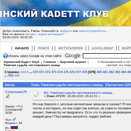
Добро пожаловать,
Гость
. Пожалуйста,
войдите
или
зарегистрируйтесь
.
Вам не пришло
письмо с кодом активации?
08-08-2026, 08:05:30
НАЧАЛО
ПОИСК
ФОТОГАЛЕРЕЯ
GOOGLEMAP
ВОЙ
Искать через Google на этом сайте
Украинский Кадетт Клуб
|
Главная
|
Бортовой журнал
|
0 Пользователей и 10 
Тяжёлая судьба чистокровного немца.
смотрят эту тему
Страниц:
«««
1
...
470
471
472
473
474
475
476
477
478
[
479
]
480
481
482
483
484
48
...
492
»»»
Автор
Тема: Тяжёлая судьба чистокровного немца. (Прочитано 2201
Спортсмен79
Re: Тяжёлая судьба чистокровного немца.
«
Ответ #7170 :
28-08-2020, 06:41:51 »
Кто как боролся с затхлым непонятным запахом в салоне? Я по
Карма: +7/-1
чехлы и постирать, но они сидят как влитые, на совесть посаже
Сообщений:
решает. Химчистку не предлагать. Есть что то реально проверен
3030
каждый день? Пассажиры жалуются, падает рейтинг.
Пол:
Возраст: 46
Из:
,