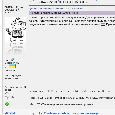
«
Ответ #7180 :
08-09-2020, 15:32:30 »
Карма: +54/-13
Цитата: AKWoland от 08-09-2020, 14:05:35
Сообщений:
2322
Не поленился посмотрел, 1200р - Koyo
Значит в расее уже и KOYO подделывают. Для справки передний
баксов - это такой же нонсенс как комплект свечей NGK за 7 бак
подделывает кто-то очень злой тазовские подшипники )))) Приче
Пол:
Возраст: 52
Из:
,
Харьков
Регистрация:
29.04.2008
Активность за 30
дней
первый: был - 13NB - стал Х13YT сж14, хетч 5 ездим уже 100тык
0%
Offline
новый, был - 13NB - будет свсж Х13YZ сж29, VVT, DKZ-статическая р
оба с СЕКУ и электронным дозированием пропана
victor13
Re: Тяжёлая судьба чистокровного немца.