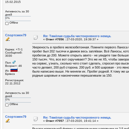
15.02.2015
Активность за 30
дней
0%
Offline
Спортсмен79
Re: Тяжёлая судьба чистокровного немца.
«
Ответ #7056 :
27-03-2020, 19:39:37 »
Увереность в пробеге железобетонная. Помните первого Ланоса б
Карма: +7/-1
пробег был 202 тысячи и движок весь заплёван. Всё Ланосы, кот
Сообщений:
пробегом до 200. Можете открыть авито - не увидите там больше
3030
150 тысяч. Что, все вот скручивают? Это же не X5, чтобы замора
Пол:
на сервис, узнать, сколько чего стоит сделать, спросил про выс
Возраст: 46
часто делают, 200 руб сторона. 200 руб. и 500 шаровая - это явно
Из:
,
было написано выше. Не меняли их. Пробег родной. К тому же ше
Брянск
родные шаровые и наконечники перешагивали за 150.
Регистрация:
22.11.2012
Активность за 30
дней
0%
Offline
Спортсмен79
Re: Тяжёлая судьба чистокровного немца.
«
Ответ #7057 :
27-03-2020, 19:41:14 »
Рычаги нормальной фирмы с нормальными шаровыми от 2.5 руб