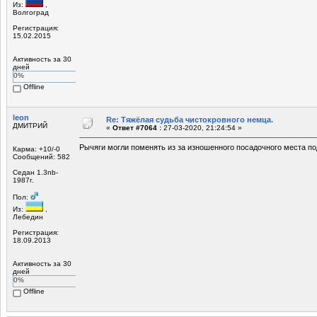
Из:
,
Волгоград
Регистрация:
15.02.2015
Активность за 30
дней
0%
Offline
leon
Re: Тяжёлая судьба чистокровного немца.
ДМИТРИЙ
«
Ответ #7064 :
27-03-2020, 21:24:54 »
Рычяги могли поменять из за изношенного посадочного места по
Карма: +10/-0
Сообщений: 582
Седан 1.3nb-
1987г.
Пол:
Из:
,
Лебедин
Регистрация:
18.09.2013
Активность за 30
дней
0%
Offline