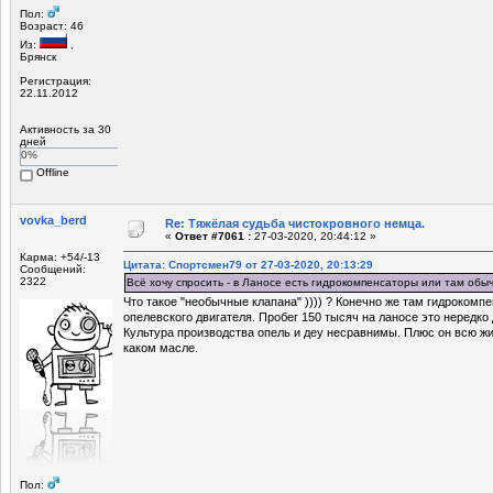
Пол:
Возраст: 46
Из:
,
Брянск
Регистрация:
22.11.2012
Активность за 30
дней
0%
Offline
vovka_berd
Re: Тяжёлая судьба чистокровного немца.
«
Ответ #7061 :
27-03-2020, 20:44:12 »
Карма: +54/-13
Цитата: Спортсмен79 от 27-03-2020, 20:13:29
Сообщений:
2322
Всё хочу спросить - в Ланосе есть гидрокомпенсаторы или там обы
Что такое "необычные клапана" )))) ? Конечно же там гидрокомпе
опелевского двигателя. Пробег 150 тысяч на ланосе это нередко
Культура производства опель и деу несравнимы. Плюс он всю жи
каком масле.
Пол: