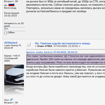
Возраст: 39
на рычаги был от 900р за лютейший китай, до 1500р за CTR, кот
вменяемого качества. Сейчас конечно цены выше, но поменять м
Из:
,
Волгоград
Повторюсь, визуально никак не определишь менялись рычаги ил
рычагов на Нексии/Ланосы в продаже нет вообще.
Регистрация:
15.02.2015
Активность за 30
дней
0%
Offline
AKWoland
Re: Тяжёлая судьба чистокровного немца.
Lada Granta FL
«
Ответ #7063 :
27-03-2020, 21:23:01 »
2019 AT
Цитата: vovka_berd от 27-03-2020, 20:44:12
Карма: +44/-5
Что такое "необычные клапана" )))) ? Конечно же там гидрокомпенс
Сообщений:
двигателя. Пробег 150 тысяч на ланосе это нередко двигателю уже
4065
опель и деу несравнимы. Плюс он всю жизнь ездил на неизвестно 
Когда моторы Деу были корейского производства, они не уступа
корейские Нексии были намного крепче узбекских. Румынские ж
на поздние Нексии и почти все Ланосы, уже как повезет, у кого-
а у кого-то до сотки не доедет. Кому какой достанется не угадаеш
Пол:
Возраст: 39