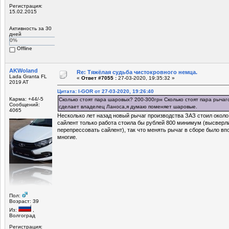
Регистрация:
15.02.2015
Активность за 30
дней
0%
Offline
AKWoland
Re: Тяжёлая судьба чистокровного немца.
Lada Granta FL
«
Ответ #7055 :
27-03-2020, 19:35:32 »
2019 AT
Цитата: I-GOR от 27-03-2020, 19:26:40
Карма: +44/-5
Сколько стоят пара шаровых? 200-300грн Сколько стоят пара рычаг
Сообщений:
сделает владелец Ланоса,я думаю поменяет шаровые.
4065
Несколько лет назад новый рычаг производства ЗАЗ стоил окол
сайлент только работа стоила бы рублей 800 минимум (высверл
перепрессовать сайлент), так что менять рычаг в сборе было вп
многие.
Пол:
Возраст: 39
Из:
,
Волгоград
Регистрация: