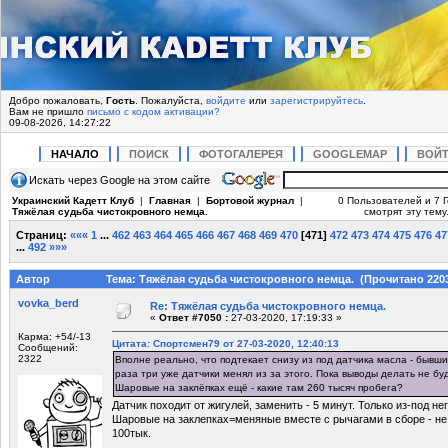
Добро пожаловать,
Гость
. Пожалуйста,
войдите
или
зарегистрируйтесь
.
Вам не пришло
письмо с кодом активации?
09-08-2026, 14:27:22
НАЧАЛО
ПОИСК
ФОТОГАЛЕРЕЯ
GOOGLEMAP
ВОЙ
Искать через Google на этом сайте
Украинский Кадетт Клуб
|
Главная
|
Бортовой журнал
|
0 Пользователей и 7 
Тяжёлая судьба чистокровного немца.
смотрят эту тему
Страниц:
«««
1
...
462
463
464
465
466
467
468
469
470
[
471
]
472
473
474
475
476
47
...
492
»»»
Автор
Тема: Тяжёлая судьба чистокровного немца. (Прочитано 2203
vovka_berd
Re: Тяжёлая судьба чистокровного немца.
«
Ответ #7050 :
27-03-2020, 17:19:33 »
Карма: +54/-13
Цитата: Спортсмен79 от 27-03-2020, 12:40:13
Сообщений:
2322
Вполне реально, что подтекает снизу из под датчика масла - бывши
раза три уже датчики менял из за этого. Пока выводы делать не буд
Шаровые на заклёпках ещё - какие там 260 тысяч пробега?
Датчик походит от жигулей, заменить - 5 минут. Только из-под нег
Шаровые на заклепках=меняные вместе с рычагами в сборе - не 
100тык.