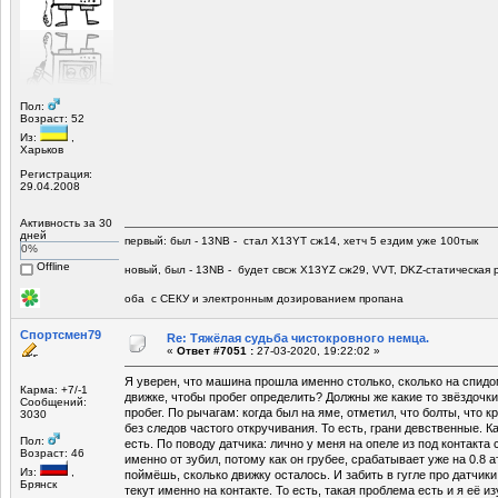
Пол:
Возраст: 52
Из:
,
Харьков
Регистрация:
29.04.2008
Активность за 30
дней
первый: был - 13NB - стал Х13YT сж14, хетч 5 ездим уже 100тык
0%
Offline
новый, был - 13NB - будет свсж Х13YZ сж29, VVT, DKZ-статическая р
оба с СЕКУ и электронным дозированием пропана
Спортсмен79
Re: Тяжёлая судьба чистокровного немца.
«
Ответ #7051 :
27-03-2020, 19:22:02 »
Я уверен, что машина прошла именно столько, сколько на спидо
Карма: +7/-1
движке, чтобы пробег определить? Должны же какие то звёздочк
Сообщений:
пробег. По рычагам: когда был на яме, отметил, что болты, что к
3030
без следов частого откручивания. То есть, грани девственные. Ка
Пол:
есть. По поводу датчика: лично у меня на опеле из под контакта
Возраст: 46
именно от зубил, потому как он грубее, срабатывает уже на 0.8
Из:
,
поймёшь, сколько движку осталось. И забить в гугле про датчики
Брянск
текут именно на контакте. То есть, такая проблема есть и я её из