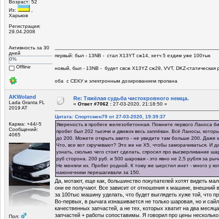
Возраст: 52
Из:
,
Харьков
Регистрация:
29.04.2008
Активность за 30
дней
первый: был - 13NB - стал Х13YT сж14, хетч 5 ездим уже 100тык
0%
Offline
новый, был - 13NB - будет свсж Х13YZ сж29, VVT, DKZ-статическая р
оба с СЕКУ и электронным дозированием пропана
AKWoland
Re: Тяжёлая судьба чистокровного немца.
Lada Granta FL
«
Ответ #7062 :
27-03-2020, 21:18:50 »
2019 AT
Цитата: Спортсмен79 от 27-03-2020, 19:39:37
Карма: +44/-5
Увереность в пробеге железобетонная. Помните первого Ланоса бит
Сообщений:
пробег был 202 тысячи и движок весь заплёван. Всё Ланосы, котор
4065
до 200. Можете открыть авито - не увидите там больше 200. Даже 
Что, все вот скручивают? Это же не X5, чтобы заморачиваться. И да
узнать, сколько чего стоит сделать, спросил про высверливание ша
руб сторона. 200 руб. и 500 шаровая - это явно не 2,5 рубля за рыч
Не меняли их. Пробег родной. К тому же шерстил инет - много у к
наконечники перешагивали за 150.
Да, мотают, еще как, большинство покупателей хотят видеть ма
они ее получают. Все зависит от отношения к машине, внешний в
за 100тыс машину уделать, что будет выглядеть хуже той, что п
Во-первых, в рычага изнашивается не только шаровая, но и сай
качественных запчастей, а не тех, которых хватит на два месяца
запчастей + работы сопоставимы. Я говорил про цены несколько 
Пол: