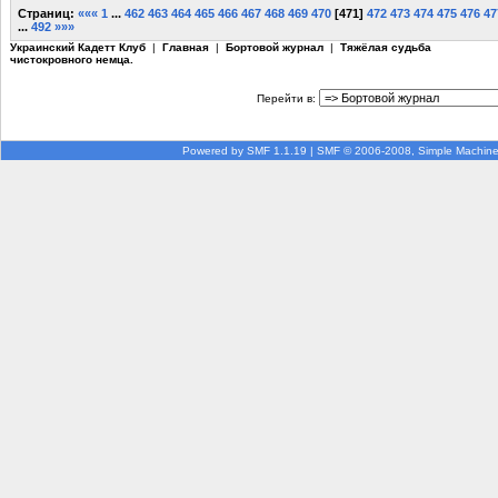
Страниц:
«««
1
...
462
463
464
465
466
467
468
469
470
[
471
]
472
473
474
475
476
47
...
492
»»»
Украинский Кадетт Клуб
|
Главная
|
Бортовой журнал
|
Тяжёлая судьба
чистокровного немца.
Перейти в:
Powered by SMF 1.1.19
|
SMF © 2006-2008, Simple Machin