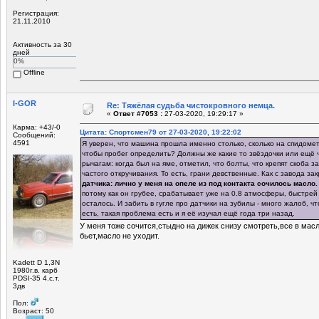
Регистрация:
21.11.2010
Активность за 30
дней
0%
Offline
I-GOR
Re: Тяжёлая судьба чистокровного немца.
«
Ответ #7053 :
27-03-2020, 19:29:17 »
Карма: +43/-0
Цитата: Спортсмен79 от 27-03-2020, 19:22:02
Сообщений:
4591
Я уверен, что машина прошла именно столько, сколько на спидомет
чтобы пробег определить? Должны же какие то звёздочки или ещё ч
рычагам: когда был на яме, отметил, что болты, что крепят скоба 
частого откручивания. То есть, грани девственные. Как с завода зак
датчика: лично у меня на опеле из под контакта сочилось масло.
потому как он грубее, срабатывает уже на 0.8 атмосферы, быстрей
осталось. И забить в гугле про датчики на зубилы - много жалоб, чт
есть, такая проблема есть и я её изучал ещё года три назад.
У меня тоже сочится,стыдно на дижек снизу смотреть,все в масл
бьет,масло не уходит.
Kadett D 1,3N
1980г.в. карб
PDSI-35 4.с.т.
3дв
Пол:
Возраст: 50