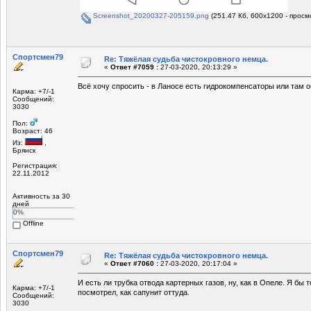
Screenshot_20200327-205159.png
(251.47 Кб, 600x1200 - просм
Спортсмен79
Re: Тяжёлая судьба чистокровного немца.
«
Ответ #7059 :
27-03-2020, 20:13:29 »
Всё хочу спросить - в Ланосе есть гидрокомпенсаторы или там 
Карма: +7/-1
Сообщений:
3030
Пол:
Возраст: 46
Из:
,
Брянск
Регистрация:
22.11.2012
Активность за 30
дней
0%
Offline
Спортсмен79
Re: Тяжёлая судьба чистокровного немца.
«
Ответ #7060 :
27-03-2020, 20:17:04 »
И есть ли трубка отвода картерных газов, ну, как в Опеле. Я бы т
Карма: +7/-1
посмотрел, как сапунит оттуда.
Сообщений:
3030