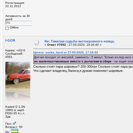
Регистрация:
22.11.2012
Активность за 30
дней
0%
Offline
I-GOR
Re: Тяжёлая судьба чистокровного немца.
«
Ответ #7052 :
27-03-2020, 19:26:40 »
Карма: +43/-0
Цитата: vovka_berd от 27-03-2020, 17:19:33
Сообщений:
4591
Датчик походит от жигулей, заменить - 5 минут. Только из-под него 
на заклепках=меняные вместе с рычагами в сборе
- не ходят он
Сколько стоят пара шаровых? 200-300грн Сколько стоят пара ры
Что сделает владелец Ланоса,я думаю поменяет шаровые.
Kadett D 1,3N
1980г.в. карб
PDSI-35 4.с.т.
3дв
Пол:
Возраст: 50
Из:
,