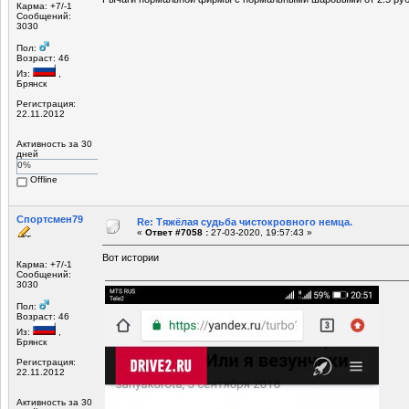
Карма: +7/-1
Сообщений:
3030
Пол:
Возраст: 46
Из:
,
Брянск
Регистрация:
22.11.2012
Активность за 30
дней
0%
Offline
Спортсмен79
Re: Тяжёлая судьба чистокровного немца.
«
Ответ #7058 :
27-03-2020, 19:57:43 »
Вот истории
Карма: +7/-1
Сообщений:
3030
Пол:
Возраст: 46
Из:
,
Брянск
Регистрация:
22.11.2012
Активность за 30