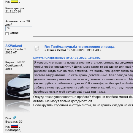
Из:
,
Регистрация:
21.11.2010
Активность за 30
дней
0%
Offline
AKWoland
Re: Тяжёлая судьба чистокровного немца.
Lada Granta FL
«
Ответ #7054 :
27-03-2020, 19:31:43 »
2019 AT
Цитата: Спортсмен79 от 27-03-2020, 19:22:02
Карма: +44/-5
Я уверен, что машина прошла именно столько, сколько на спидомет
Сообщений:
чтобы пробег определить? Должны же какие то звёздочки или ещё ч
4065
рычагам: когда был на яме, отметил, что болты, что крепят скоба 
частого откручивания. То есть, грани девственные. Как с завода зак
датчика: лично у меня на опеле из под контакта сочилось масло. М
как он грубее, срабатывает уже на 0.8 атмосферы, быстрей поймёшь
забить в гугле про датчики на зубилы - много жалоб, что текут имен
проблема есть и я её изучал ещё года три назад.
Откуда такая уверенность в пробеге? Уверен в пробеге может б
остальные могут только догадываться.
Если крутить хорошим инструментом, то на гранях следов не ост
Пол:
Возраст: 39
Из:
,
Волгоград