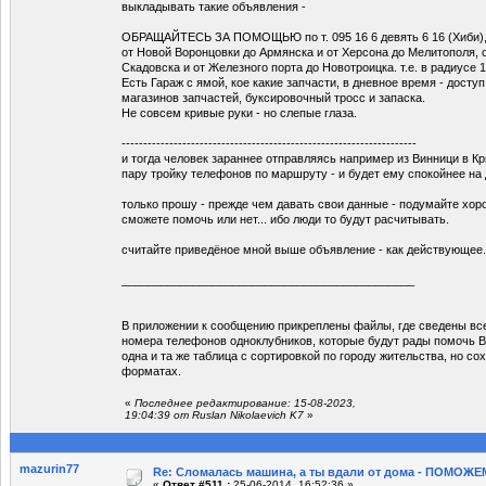
выкладывать такие объявления -
ОБРАЩАЙТЕСЬ ЗА ПОМОЩЬЮ по т. 095 16 6 девять 6 16 (Хиби), е
от Новой Воронцовки до Армянска и от Херсона до Мелитополя, 
Скадовска и от Железного порта до Новотроицка. т.е. в радиусе 1
Есть Гараж с ямой, кое какие запчасти, в дневное время - доступ
магазинов запчастей, буксировочный тросс и запаска.
Не совсем кривые руки - но слепые глаза.
--------------------------------------------------------------------
и тогда человек зараннее отправляясь например из Винници в Кр
пару тройку телефонов по маршруту - и будет ему спокойнее на
только прошу - прежде чем давать свои данные - подумайте хор
сможете помочь или нет... ибо люди то будут расчитывать.
считайте приведёное мной выше объявление - как действующее.
_____________________________________________
В приложении к сообщению прикреплены файлы, где сведены вс
номера телефонов одноклубников, которые будут рады помочь Ва
одна и та же таблица с сортировкой по городу жительства, но со
форматах.
«
Последнее редактирование: 15-08-2023,
19:04:39 от Ruslan Nikolaevich K7
»
mazurin77
Re: Сломалась машина, а ты вдали от дома - ПОМОЖЕМ
«
Ответ #511 :
25-06-2014, 16:52:36 »