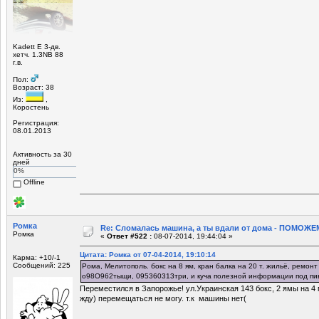
Kadett E 3-дв.
хетч. 1.3NB 88
г.в.
Пол:
Возраст: 38
Из:
,
Коростень
Регистрация:
08.01.2013
Активность за 30
дней
0%
Offline
Ромка
Re: Сломалась машина, а ты вдали от дома - ПОМОЖЕМ
Ромка
«
Ответ #522 :
08-07-2014, 19:44:04 »
Цитата: Ромка от 07-04-2014, 19:10:14
Карма: +10/-1
Сообщений: 225
Рома, Мелитополь. бокс на 8 ям, кран балка на 20 т. жильё, ремонт
о98О962тыщи, 095360313три, и куча полезной информации под пи
Переместился в Запорожье! ул.Украинская 143 бокс, 2 ямы на 4
жду) перемещаться не могу. т.к машины нет(