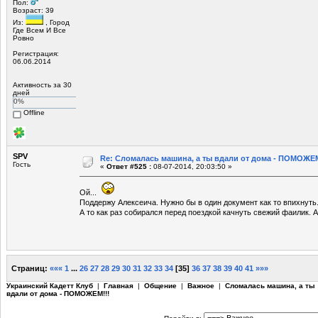
Пол:
Возраст: 39
Из:
, Город
Где Всем И Все
Ровно
Регистрация:
06.06.2014
Активность за 30
дней
0%
Offline
SPV
Re: Сломалась машина, а ты вдали от дома - ПОМОЖЕМ
Гость
«
Ответ #525 :
08-07-2014, 20:03:50 »
Ой...
Поддержу Алексеича. Нужно бы в один документ как то впихнуть
А то как раз собирался перед поездкой качнуть свежий фаилик. А
Страниц:
«««
1
...
26
27
28
29
30
31
32
33
34
[
35
]
36
37
38
39
40
41
»»»
Украинский Кадетт Клуб
|
Главная
|
Общение
|
Важное
|
Сломалась машина, а ты
вдали от дома - ПОМОЖЕМ!!!