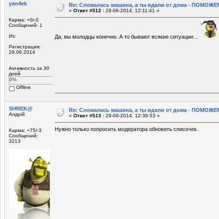
yan4ek
Re: Сломалась машина, а ты вдали от дома - ПОМОЖЕМ
«
Ответ #512 :
29-06-2014, 12:11:41 »
Карма: +0/-0
Сообщений: 1
Из:
Да, вы молодцы конечно. А то бывают всякие ситуации...
Регистрация:
29.06.2014
Активность за 30
дней
0%
Offline
SHREK@
Re: Сломалась машина, а ты вдали от дома - ПОМОЖЕМ
Андрій
«
Ответ #513 :
29-06-2014, 12:39:53 »
Нужно только попросить модератора обновить списочек.
Карма: +75/-3
Сообщений:
3213