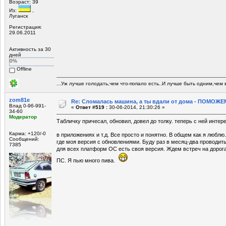
Возраст: 39
Из:
,
Луганск
Регистрация:
29.06.2011
Активность за 30
дней
0%
Offline
...Уж лучше голодать,чем что-попало есть..И лучше быть одним,чем в
zom81e
Re: Сломалась машина, а ты вдали от дома - ПОМОЖЕМ
Влад 0-96-991-
«
Ответ #519 :
30-06-2014, 21:30:26 »
34-60
Модератор
Табличку причесал, обновил, довел до толку. теперь с ней интер
Карма: +120/-0
в приложениях и т.д. Все просто и понятно. В общем как я любл
Сообщений:
где моя версия с обновлениями. Буду раз в месяц-два проводит
7385
для всех платформ ОС есть своя версия. Ждем встреч на дорога
ПС. Я пью много пива.