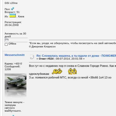
GSI c20ne
Пол:
Возраст: 51
Из:
, Киев
Регистрация:
26.04.2009
Активность за 30
дней
0%
"Если вы, уходя, не обернулись, чтобы посмотреть на свой автомоб
Offline
© Джереми Кларксон
Mеsserschmitt
Re: Сломалась машина, а ты вдали от дома - ПОМОЖЕМ
«
Ответ #524 :
08-07-2014, 20:01:58 »
Карма: +40/-0
Все гут но с недавних пор я снова в Славном Городе Ровно. Как 
Сообщений:
1208
одноклубникам
З.ы. появился робочий МТС, всегда со мной +38о66 1о4 13 оо
Темне минуле -
запорука
світлого
майбутнього.