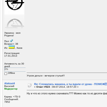
Украина - моя
Родина!
Пол:
Возраст: 38
Из:
, Киев
Регистрация:
17.01.2013
Активность за 30
дней
0%
Offline
Утром деньги - вечером стулья!!!
Aleksei4
Re: Сломалась машина, а ты вдали от дома - ПОМОЖ
Василий
«
Ответ #523 :
08-07-2014, 19:57:20 »
Модератор
Ну и что из этого нужно скачивать??? Можно как то из десяти ф
Карма: +75/-3
Сообщений:
7852