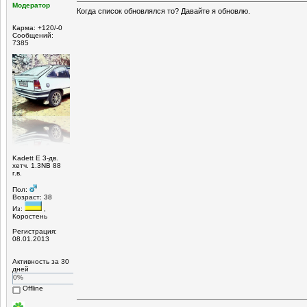
Модератор
Когда список обновлялся то? Давайте я обновлю.
Карма: +120/-0
Сообщений:
7385
Kadett E 3-дв.
хетч. 1.3NB 88
г.в.
Пол:
Возраст: 38
Из:
,
Коростень
Регистрация:
08.01.2013
Активность за 30
дней
0%
Offline