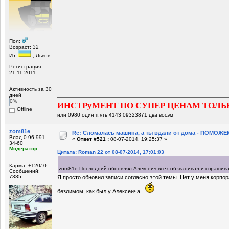
Пол:
Возраст: 32
Из:
, Львов
Регистрация:
21.11.2011
Активность за 30
дней
0%
ИНСТРуМЕНТ ПО СУПЕР ЦЕНАМ ТОЛЬ
Offline
или 0980 один п:ять 4143 09323871 два восэм
zom81e
Re: Сломалась машина, а ты вдали от дома - ПОМОЖЕМ
Влад 0-96-991-
«
Ответ #521 :
08-07-2014, 19:25:37 »
34-60
Модератор
Цитата: Roman 22 от 08-07-2014, 17:01:03
Карма: +120/-0
zom81e Последний обновлял Алексеич всех обзванивал и спраши
Сообщений:
7385
Я просто обновил записи согласно этой темы. Нет у меня корпо
безлимом, как был у Алексеича.