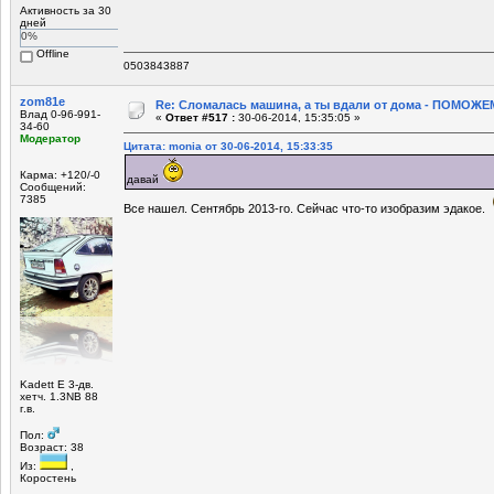
Активность за 30
дней
0%
Offline
0503843887
zom81e
Re: Сломалась машина, а ты вдали от дома - ПОМОЖЕМ
Влад 0-96-991-
«
Ответ #517 :
30-06-2014, 15:35:05 »
34-60
Модератор
Цитата: monia от 30-06-2014, 15:33:35
Карма: +120/-0
давай
Сообщений:
7385
Все нашел. Сентябрь 2013-го. Сейчас что-то изобразим эдакое.
Kadett E 3-дв.
хетч. 1.3NB 88
г.в.
Пол:
Возраст: 38
Из:
,
Коростень