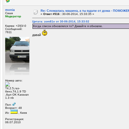
monia
Re: Сломалась машина, а ты вдали от дома - ПОМОЖЕМ
Саша
«
Ответ #516 :
30-06-2014, 15:33:35 »
Модератор
Цитата: zom81e от 30-06-2014, 15:33:02
Карма: +293/-0
Когда список обновлялся то? Давайте я обновлю.
Сообщений:
7611
давай
Номер авто:
Т4,2.5,газ-
бенз,Т4,1.9 TD
,был OK Karavan
1.3 nb
Пол:
Возраст: 48
Из:
, Киев
Регистрация:
06.07.2010