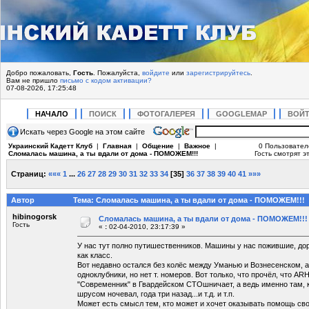
Добро пожаловать,
Гость
. Пожалуйста,
войдите
или
зарегистрируйтесь
.
Вам не пришло
письмо с кодом активации?
07-08-2026, 17:25:48
НАЧАЛО
ПОИСК
ФОТОГАЛЕРЕЯ
GOOGLEMAP
ВОЙ
Искать через Google на этом сайте
Украинский Кадетт Клуб
|
Главная
|
Общение
|
Важное
|
0 Пользовател
Сломалась машина, а ты вдали от дома - ПОМОЖЕМ!!!
Гость смотрят эт
Страниц:
«««
1
...
26
27
28
29
30
31
32
33
34
[
35
]
36
37
38
39
40
41
»»»
Автор
Тема: Сломалась машина, а ты вдали от дома - ПОМОЖЕМ!!! 
hibinogorsk
Сломалась машина, а ты вдали от дома - ПОМОЖЕМ!!!
Гость
«
:
02-04-2010, 23:17:39 »
У нас тут полно путишественников. Машины у нас пожившие, дор
как класс.
Вот недавно остался без колёс между Уманью и Вознесенском, а 
одноклубники, но нет т. номеров. Вот только, что прочёл, что 
"Современник" в Гвардейском СТОшничает, а ведь именно там,
шрусом ночевал, года три назад...и т.д. и т.п.
Может есть смысл тем, кто может и хочет оказывать помощь св