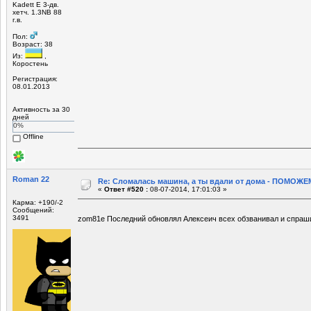
Kadett E 3-дв.
хетч. 1.3NB 88
г.в.
Пол:
Возраст: 38
Из:
,
Коростень
Регистрация:
08.01.2013
Активность за 30
дней
0%
Offline
Roman 22
Re: Сломалась машина, а ты вдали от дома - ПОМОЖЕМ
«
Ответ #520 :
08-07-2014, 17:01:03 »
Карма: +190/-2
Сообщений:
3491
zom81e Последний обновлял Алексеич всех обзванивал и спра