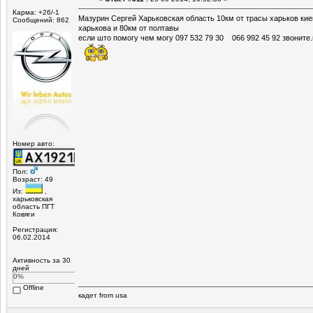
Карма: +26/-1
Мазурин Сергей Харьковская область 10км от трасы харьков кие
Сообщений: 862
харькова и 80км от полтавы
если што помогу чем могу 097 532 79 30 066 992 45 92 звоните
Номер авто:
Пол:
Возраст: 49
Из:
,
харьковская
область ПГТ
Ковяги
Регистрация:
06.02.2014
Активность за 30
дней
0%
Offline
кадет from usa