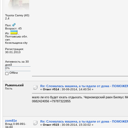
Toyota Camry (40)
2,4
Пол:
Возраст: 45
Из:
,
Полтавська обл.
смт.
Козельщина-city
Регистрация:
30.01.2013
Активность за 30
дней
0%
Offline
Рыжинький
Re: Сломалась машина, а ты вдали от дома - ПОМОЖЕМ
Гость
«
Ответ #514 :
30-06-2014, 14:40:54 »
мало ли кто будет ехать отдыхать. Черноморский раен Биляус 
0682424056 +79787322855
zom81e
Re: Сломалась машина, а ты вдали от дома - ПОМОЖЕМ
Влад 0-96-991-
«
Ответ #515 :
30-06-2014, 15:33:02 »
34-60