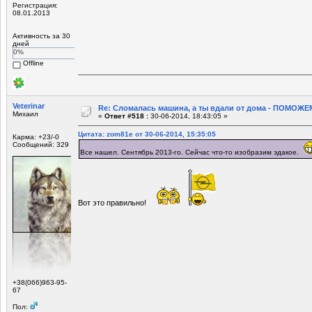
Регистрация:
08.01.2013
Активность за 30
дней
0%
Offline
Veterinar
Re: Сломалась машина, а ты вдали от дома - ПОМОЖЕМ
Михаил
«
Ответ #518 :
30-06-2014, 18:43:05 »
Цитата: zom81e от 30-06-2014, 15:35:05
Карма: +23/-0
Сообщений: 329
Все нашел. Сентябрь 2013-го. Сейчас что-то изобразим эдакое.
Вот это правильно!
+38(066)963-95-
67
Пол: