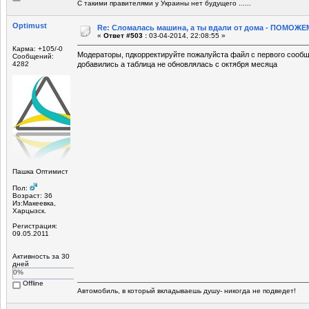
С такими правителями у Украины нет будущего ......
Optimust
Re: Сломалась машина, а ты вдали от дома - ПОМОЖЕМ
«
Ответ #503 :
03-04-2014, 22:08:55 »
Карма: +105/-0
Модераторы, пдкорректируйте пожалуйста файл с первого сообщ
Сообщений:
4282
добавились а таблица не обновлялась с октября месяца
Пашка Оптимист
Пол:
Возраст: 36
Из:Макеевка,
Харцызск.
Регистрация:
09.05.2011
Активность за 30
дней
0%
Offline
Автомобиль, в который вкладываешь душу- никогда не подведет!