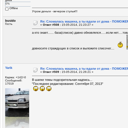
дней
0%
Offline
Утром деньги - вечером стулья!!!
busido
Re: Сломалась машина, а ты вдали от дома - ПОМОЖЕМ
Гость
«
Ответ #508 :
15-05-2014, 21:23:27 »
а кто знает....... база(список) давно обновлялся......если нет....
довносите страждущих в список и выложите списочег....
Yarik
Re: Сломалась машина, а ты вдали от дома - ПОМОЖЕМ
«
Ответ #509 :
15-05-2014, 21:26:21 »
Карма: +142/-0
В шапке темы подозрительная надпись...
Сообщений:
17019
"Последнее редактирование: Сентября 07, 2013"