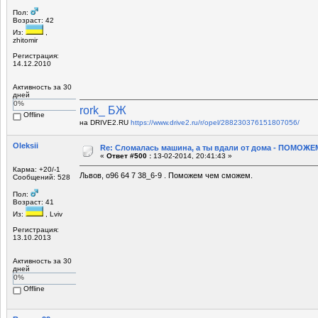
Пол:
Возраст: 42
Из:
,
zhitomir
Регистрация:
14.12.2010
Активность за 30
дней
0%
rork_ БЖ
Offline
на DRIVE2.RU
https://www.drive2.ru/r/opel/288230376151807056/
Oleksii
Re: Сломалась машина, а ты вдали от дома - ПОМОЖЕМ
«
Ответ #500 :
13-02-2014, 20:41:43 »
Карма: +20/-1
Львов, о96 64 7 38_6-9 . Поможем чем сможем.
Сообщений: 528
Пол:
Возраст: 41
Из:
, Lviv
Регистрация:
13.10.2013
Активность за 30
дней
0%
Offline