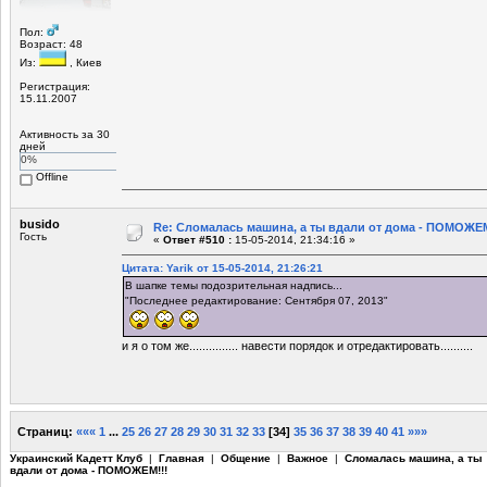
Пол:
Возраст: 48
Из:
, Киев
Регистрация:
15.11.2007
Активность за 30
дней
0%
Offline
busido
Re: Сломалась машина, а ты вдали от дома - ПОМОЖЕМ
Гость
«
Ответ #510 :
15-05-2014, 21:34:16 »
Цитата: Yarik от 15-05-2014, 21:26:21
В шапке темы подозрительная надпись...
"Последнее редактирование: Сентября 07, 2013"
и я о том же............... навести порядок и отредактировать..........
Страниц:
«««
1
...
25
26
27
28
29
30
31
32
33
[
34
]
35
36
37
38
39
40
41
»»»
Украинский Кадетт Клуб
|
Главная
|
Общение
|
Важное
|
Сломалась машина, а ты
вдали от дома - ПОМОЖЕМ!!!