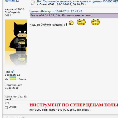
Roman 22
Re: Сломалась машина, а ты вдали от дома - ПОМОЖЕМ
«
Ответ #501 :
14-02-2014, 00:26:45 »
Карма: +190/-2
Цитата: Aleksey от 13-02-2014, 20:41:43
Сообщений:
3491
Львов, о96 64 7 38_6-9 . Поможем чем сможем.
Надо из бубном танцевать !
Пол:
Возраст: 32
Из:
, Львов
Регистрация:
21.11.2011
Активность за 30
дней
0%
ИНСТРуМЕНТ ПО СУПЕР ЦЕНАМ ТОЛЬ
Offline
или 0980 один п:ять 4143 09323871 два восэм