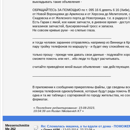
выкладывать такие объявления -
ОБРАЩАЙТЕСЬ ЗА ПОМОЩЬЮ по т. 095 16 6 девять 6 16 (Хиби), е
от Новой Воронцовки до Армянска и от Херсона до Мелитополя, 
Скадовска и от Железного порта до Новотроицка. т.е. в радиусе 1
Есть Гараж с ямой, кое какие запчасти, в дневное время - доступ
магазинов запчастей, буксировочный тросс и запаска.
Не совсем кривые руки - но слепые глаза.
--------------------------------------------------------------------
и тогда человек зараннее отправляясь например из Винници в Кр
пару тройку телефонов по маршруту - и будет ему спокойнее на
только прошу - прежде чем давать свои данные - подумайте хор
сможете помочь или нет... ибо люди то будут расчитывать.
считайте приведёное мной выше объявление - как действующее.
_____________________________________________
В приложении к сообщению прикреплены файлы, где сведены вс
номера телефонов одноклубников, которые будут рады помочь Ва
одна и та же таблица с сортировкой по городу жительства, но со
форматах.
«
Последнее редактирование: 15-08-2023,
19:04:39 от Ruslan Nikolaevich K7
»
Messerschmitte
Re: Сломалась машина, а ты вдали от дома - ПОМОЖЕМ
Me 262
«
Ответ #496 :
12-02-2014, 22:22:09 »