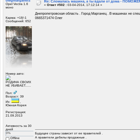
olegmarganets
Re: Сломалась машина, а ты вдали от дома - ПОМОЖЕМ
Opel Vectra 1.6
«
Ответ #502 :
03-04-2014, 17:12:14 »
моно
Днепропетровская область . Город Марганец . В машинах не спе
Карма: +18/-1
0665371474 Олег
Сообщений: 652
Номер авто:
РОДИНА СВОИХ
НЕ УБИВАЕТ......
Пол:
Возраст: 39
Из:
,
Южная Корея
Регистрация:
21.09.2013
Активность за 30
дней
0%
Будущее страны зависит от ее правителей .
А правители дебилы продажные .
Offline