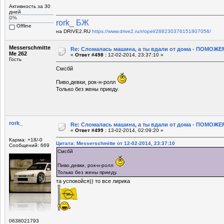
Активность за 30
дней
0%
rork_ БЖ
Offline
на DRIVE2.RU
https://www.drive2.ru/r/opel/288230376151807056/
Messerschmitte
Re: Сломалась машина, а ты вдали от дома - ПОМОЖЕМ
Me 262
«
Ответ #498 :
12-02-2014, 23:37:10 »
Гость
Смсбй
Пиво,девки, рок-н-ролл
Только без жены приеду.
rork_
Re: Сломалась машина, а ты вдали от дома - ПОМОЖЕМ
«
Ответ #499 :
13-02-2014, 02:09:20 »
Карма: +18/-0
Цитата: Messerschmitte от 12-02-2014, 23:37:10
Сообщений: 669
Смсбй
Пиво,девки, рок-н-ролл
Только без жены приеду.
та успокойся)) то все лирика
0638021793