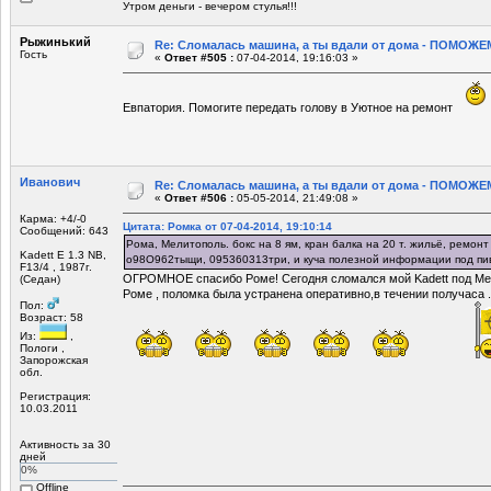
Утром деньги - вечером стулья!!!
Рыжинький
Re: Сломалась машина, а ты вдали от дома - ПОМОЖЕМ
Гость
«
Ответ #505 :
07-04-2014, 19:16:03 »
Евпатория. Помогите передать голову в Уютное на ремонт
Иванович
Re: Сломалась машина, а ты вдали от дома - ПОМОЖЕМ
«
Ответ #506 :
05-05-2014, 21:49:08 »
Карма: +4/-0
Цитата: Ромка от 07-04-2014, 19:10:14
Сообщений: 643
Рома, Мелитополь. бокс на 8 ям, кран балка на 20 т. жильё, ремонт
Kadett E 1.3 NB,
о98О962тыщи, 095360313три, и куча полезной информации под пи
F13/4 , 1987г.
ОГРОМНОЕ спасибо Роме! Сегодня сломался мой Kadett под Мел
(Седан)
Роме , поломка была устранена оперативно,в течении получаса ..
Пол:
Возраст: 58
Из:
,
Пологи ,
Запорожская
обл.
Регистрация:
10.03.2011
Активность за 30
дней
0%
Offline