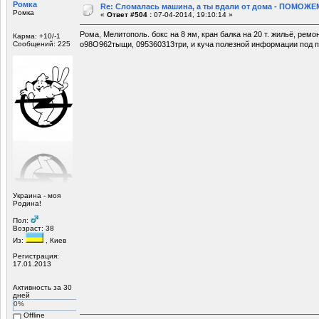
Ромка
Re: Сломалась машина, а ты вдали от дома - ПОМОЖЕМ
Ромка
«
Ответ #504 :
07-04-2014, 19:10:14 »
Рома, Мелитополь. бокс на 8 ям, кран балка на 20 т. жильё, ремо
Карма: +10/-1
Сообщений: 225
о98О962тыщи, 095360313три, и куча полезной информации под п
Украина - моя
Родина!
Пол:
Возраст: 38
Из:
, Киев
Регистрация:
17.01.2013
Активность за 30
дней
0%
Offline