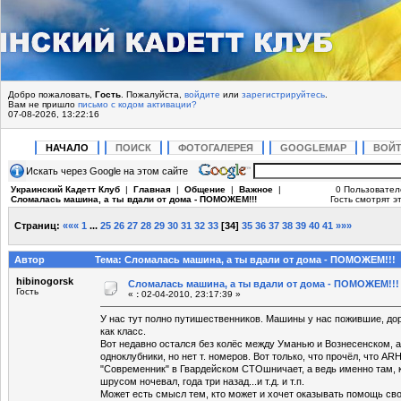
Добро пожаловать,
Гость
. Пожалуйста,
войдите
или
зарегистрируйтесь
.
Вам не пришло
письмо с кодом активации?
07-08-2026, 13:22:16
НАЧАЛО
ПОИСК
ФОТОГАЛЕРЕЯ
GOOGLEMAP
ВОЙ
Искать через Google на этом сайте
Украинский Кадетт Клуб
|
Главная
|
Общение
|
Важное
|
0 Пользовател
Сломалась машина, а ты вдали от дома - ПОМОЖЕМ!!!
Гость смотрят эт
Страниц:
«««
1
...
25
26
27
28
29
30
31
32
33
[
34
]
35
36
37
38
39
40
41
»»»
Автор
Тема: Сломалась машина, а ты вдали от дома - ПОМОЖЕМ!!! 
hibinogorsk
Сломалась машина, а ты вдали от дома - ПОМОЖЕМ!!!
Гость
«
:
02-04-2010, 23:17:39 »
У нас тут полно путишественников. Машины у нас пожившие, дор
как класс.
Вот недавно остался без колёс между Уманью и Вознесенском, а 
одноклубники, но нет т. номеров. Вот только, что прочёл, что 
"Современник" в Гвардейском СТОшничает, а ведь именно там,
шрусом ночевал, года три назад...и т.д. и т.п.
Может есть смысл тем, кто может и хочет оказывать помощь св