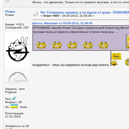
Жизнь - это движение. Только кто-то шевелит мозгами, а кто-то хло
Ромка
Re: Сломалась машина, а ты вдали от дома - ПОМОЖЕМ
Ромка
«
Ответ #507 :
05-05-2014, 22:58:48 »
Цитата: Иванович от 05-05-2014, 21:49:08
Карма: +10/-1
Сообщений: 225
ОГРОМНОЕ спасибо Роме! Сегодня сломался мой Kadett под Мелито
поломка была устранена оперативно,в течении получаса ....
наздоровье - лишь бы радовало) всегда рад помочь
Украина - моя
Родина!
Пол:
Возраст: 38
Из:
, Киев
Регистрация:
17.01.2013
Активность за 30