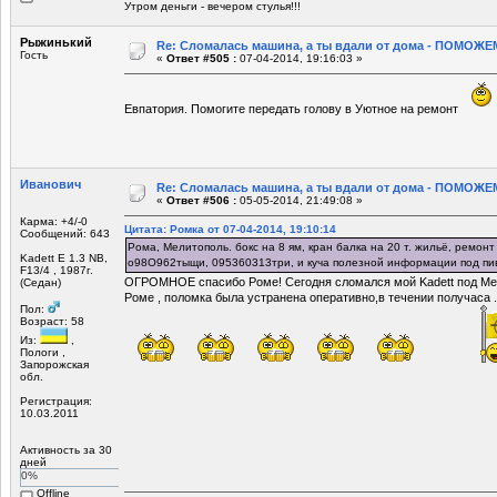
Утром деньги - вечером стулья!!!
Рыжинький
Re: Сломалась машина, а ты вдали от дома - ПОМОЖЕМ
Гость
«
Ответ #505 :
07-04-2014, 19:16:03 »
Евпатория. Помогите передать голову в Уютное на ремонт
Иванович
Re: Сломалась машина, а ты вдали от дома - ПОМОЖЕМ
«
Ответ #506 :
05-05-2014, 21:49:08 »
Карма: +4/-0
Цитата: Ромка от 07-04-2014, 19:10:14
Сообщений: 643
Рома, Мелитополь. бокс на 8 ям, кран балка на 20 т. жильё, ремонт
Kadett E 1.3 NB,
о98О962тыщи, 095360313три, и куча полезной информации под пи
F13/4 , 1987г.
ОГРОМНОЕ спасибо Роме! Сегодня сломался мой Kadett под Мел
(Седан)
Роме , поломка была устранена оперативно,в течении получаса ..
Пол:
Возраст: 58
Из:
,
Пологи ,
Запорожская
обл.
Регистрация:
10.03.2011
Активность за 30
дней
0%
Offline