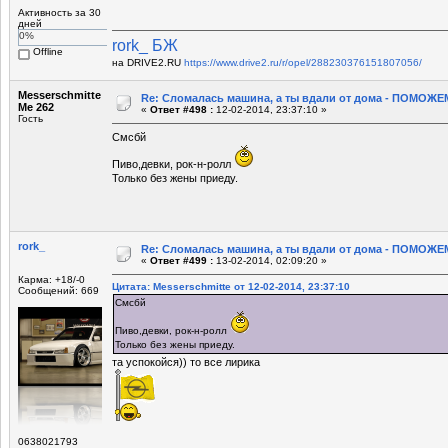
Активность за 30
дней
0%
rork_ БЖ
Offline
на DRIVE2.RU
https://www.drive2.ru/r/opel/288230376151807056/
Messerschmitte
Re: Сломалась машина, а ты вдали от дома - ПОМОЖЕМ
Me 262
«
Ответ #498 :
12-02-2014, 23:37:10 »
Гость
Смсбй
Пиво,девки, рок-н-ролл
Только без жены приеду.
rork_
Re: Сломалась машина, а ты вдали от дома - ПОМОЖЕМ
«
Ответ #499 :
13-02-2014, 02:09:20 »
Карма: +18/-0
Цитата: Messerschmitte от 12-02-2014, 23:37:10
Сообщений: 669
Смсбй
Пиво,девки, рок-н-ролл
Только без жены приеду.
та успокойся)) то все лирика
0638021793