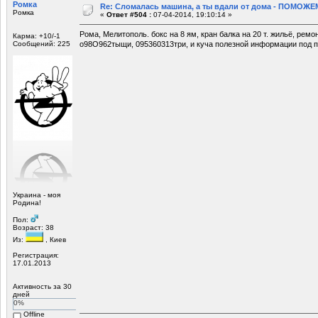
Ромка
Re: Сломалась машина, а ты вдали от дома - ПОМОЖЕМ
Ромка
«
Ответ #504 :
07-04-2014, 19:10:14 »
Рома, Мелитополь. бокс на 8 ям, кран балка на 20 т. жильё, ремо
Карма: +10/-1
Сообщений: 225
о98О962тыщи, 095360313три, и куча полезной информации под п
Украина - моя
Родина!
Пол:
Возраст: 38
Из:
, Киев
Регистрация:
17.01.2013
Активность за 30
дней
0%
Offline