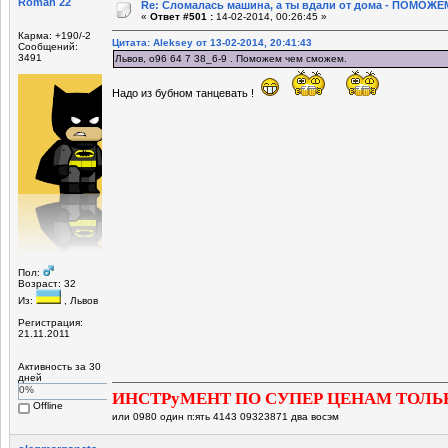
Roman 22
Re: Сломалась машина, а ты вдали от дома - ПОМОЖЕМ
«
Ответ #501 :
14-02-2014, 00:26:45 »
Карма: +190/-2
Цитата: Aleksey от 13-02-2014, 20:41:43
Сообщений:
3491
Львов, о96 64 7 38_6-9 . Поможем чем сможем.
Надо из бубном танцевать !
Пол:
Возраст: 32
Из:
, Львов
Регистрация:
21.11.2011
Активность за 30
дней
0%
ИНСТРуМЕНТ ПО СУПЕР ЦЕНАМ ТОЛЬ
Offline
или 0980 один п:ять 4143 09323871 два восэм