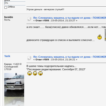
дней
0%
Offline
Утром деньги - вечером стулья!!!
busido
Re: Сломалась машина, а ты вдали от дома - ПОМОЖЕМ
Гость
«
Ответ #508 :
15-05-2014, 21:23:27 »
а кто знает....... база(список) давно обновлялся......если нет....
довносите страждущих в список и выложите списочег....
Yarik
Re: Сломалась машина, а ты вдали от дома - ПОМОЖЕМ
«
Ответ #509 :
15-05-2014, 21:26:21 »
Карма: +142/-0
В шапке темы подозрительная надпись...
Сообщений:
17019
"Последнее редактирование: Сентября 07, 2013"