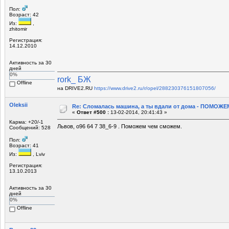
Пол:
Возраст: 42
Из:
,
zhitomir
Регистрация:
14.12.2010
Активность за 30
дней
0%
rork_ БЖ
Offline
на DRIVE2.RU
https://www.drive2.ru/r/opel/288230376151807056/
Oleksii
Re: Сломалась машина, а ты вдали от дома - ПОМОЖЕМ
«
Ответ #500 :
13-02-2014, 20:41:43 »
Карма: +20/-1
Львов, о96 64 7 38_6-9 . Поможем чем сможем.
Сообщений: 528
Пол:
Возраст: 41
Из:
, Lviv
Регистрация:
13.10.2013
Активность за 30
дней
0%
Offline