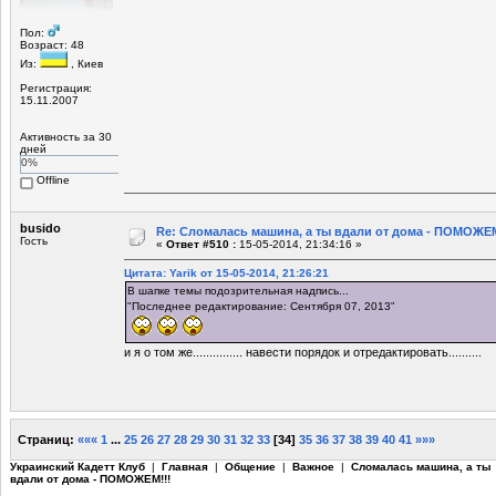
Пол:
Возраст: 48
Из:
, Киев
Регистрация:
15.11.2007
Активность за 30
дней
0%
Offline
busido
Re: Сломалась машина, а ты вдали от дома - ПОМОЖЕМ
Гость
«
Ответ #510 :
15-05-2014, 21:34:16 »
Цитата: Yarik от 15-05-2014, 21:26:21
В шапке темы подозрительная надпись...
"Последнее редактирование: Сентября 07, 2013"
и я о том же............... навести порядок и отредактировать..........
Страниц:
«««
1
...
25
26
27
28
29
30
31
32
33
[
34
]
35
36
37
38
39
40
41
»»»
Украинский Кадетт Клуб
|
Главная
|
Общение
|
Важное
|
Сломалась машина, а ты
вдали от дома - ПОМОЖЕМ!!!