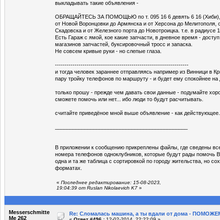
выкладывать такие объявления -
ОБРАЩАЙТЕСЬ ЗА ПОМОЩЬЮ по т. 095 16 6 девять 6 16 (Хиби), е
от Новой Воронцовки до Армянска и от Херсона до Мелитополя, 
Скадовска и от Железного порта до Новотроицка. т.е. в радиусе 1
Есть Гараж с ямой, кое какие запчасти, в дневное время - доступ
магазинов запчастей, буксировочный тросс и запаска.
Не совсем кривые руки - но слепые глаза.
--------------------------------------------------------------------
и тогда человек зараннее отправляясь например из Винници в Кр
пару тройку телефонов по маршруту - и будет ему спокойнее на
только прошу - прежде чем давать свои данные - подумайте хор
сможете помочь или нет... ибо люди то будут расчитывать.
считайте приведёное мной выше объявление - как действующее.
_____________________________________________
В приложении к сообщению прикреплены файлы, где сведены вс
номера телефонов одноклубников, которые будут рады помочь Ва
одна и та же таблица с сортировкой по городу жительства, но со
форматах.
«
Последнее редактирование: 15-08-2023,
19:04:39 от Ruslan Nikolaevich K7
»
Messerschmitte
Re: Сломалась машина, а ты вдали от дома - ПОМОЖЕМ
Me 262
«
Ответ #496 :
12-02-2014, 22:22:09 »