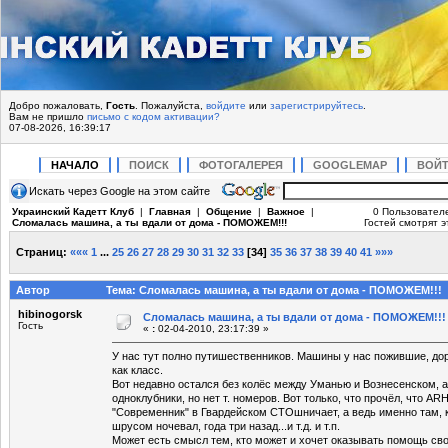
Добро пожаловать,
Гость
. Пожалуйста,
войдите
или
зарегистрируйтесь
.
Вам не пришло
письмо с кодом активации?
07-08-2026, 16:39:17
НАЧАЛО
ПОИСК
ФОТОГАЛЕРЕЯ
GOOGLEMAP
ВОЙ
Искать через Google на этом сайте
Украинский Кадетт Клуб
|
Главная
|
Общение
|
Важное
|
0 Пользовател
Сломалась машина, а ты вдали от дома - ПОМОЖЕМ!!!
Гостей смотрят э
Страниц:
«««
1
...
25
26
27
28
29
30
31
32
33
[
34
]
35
36
37
38
39
40
41
»»»
Автор
Тема: Сломалась машина, а ты вдали от дома - ПОМОЖЕМ!!! 
hibinogorsk
Сломалась машина, а ты вдали от дома - ПОМОЖЕМ!!!
Гость
«
:
02-04-2010, 23:17:39 »
У нас тут полно путишественников. Машины у нас пожившие, дор
как класс.
Вот недавно остался без колёс между Уманью и Вознесенском, а 
одноклубники, но нет т. номеров. Вот только, что прочёл, что 
"Современник" в Гвардейском СТОшничает, а ведь именно там,
шрусом ночевал, года три назад...и т.д. и т.п.
Может есть смысл тем, кто может и хочет оказывать помощь св