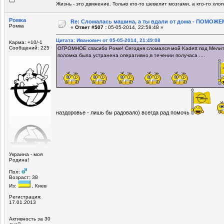
Жизнь - это движение. Только кто-то шевелит мозгами, а кто-то хло
Ромка
Re: Сломалась машина, а ты вдали от дома - ПОМОЖЕМ
Ромка
«
Ответ #507 :
05-05-2014, 22:58:48 »
Цитата: Иванович от 05-05-2014, 21:49:08
Карма: +10/-1
Сообщений: 225
ОГРОМНОЕ спасибо Роме! Сегодня сломался мой Kadett под Мелито
поломка была устранена оперативно,в течении получаса ....
наздоровье - лишь бы радовало) всегда рад помочь
Украина - моя
Родина!
Пол:
Возраст: 38
Из:
, Киев
Регистрация:
17.01.2013
Активность за 30