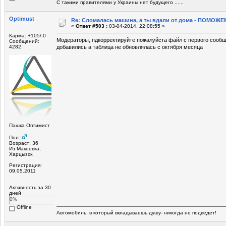
С такими правителями у Украины нет будущего ......
Optimust
Re: Сломалась машина, а ты вдали от дома - ПОМОЖЕМ
«
Ответ #503 :
03-04-2014, 22:08:55 »
Карма: +105/-0
Модераторы, пдкорректируйте пожалуйста файл с первого сообщ
Сообщений:
4282
добавились а таблица не обновлялась с октября месяца
Пашка Оптимист
Пол:
Возраст: 36
Из:Макеевка,
Харцызск.
Регистрация:
09.05.2011
Активность за 30
дней
0%
Offline
Автомобиль, в который вкладываешь душу- никогда не подведет!