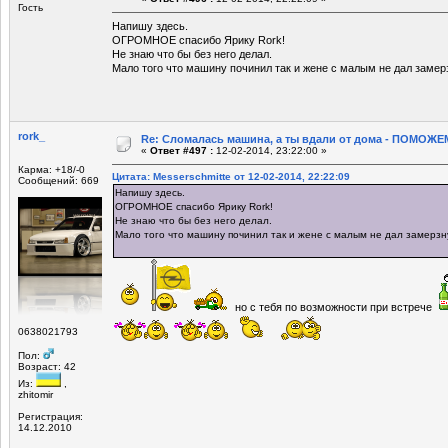
Гость
Напишу здесь.
ОГРОМНОЕ спасибо Ярику Rork!
Не знаю что бы без него делал.
Мало того что машину починил так и жене с малым не дал замер
rork_
Re: Сломалась машина, а ты вдали от дома - ПОМОЖЕМ
«
Ответ #497 :
12-02-2014, 23:22:00 »
Карма: +18/-0
Цитата: Messerschmitte от 12-02-2014, 22:22:09
Сообщений: 669
Напишу здесь.
ОГРОМНОЕ спасибо Ярику Rork!
Не знаю что бы без него делал.
Мало того что машину починил так и жене с малым не дал замерзн
но с тебя по возможности при встрече
0638021793
Пол:
Возраст: 42
Из:
,
zhitomir
Регистрация:
14.12.2010