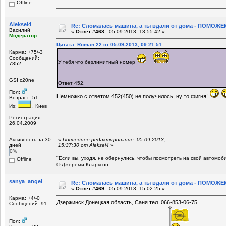
Offline
Aleksei4
Re: Сломалась машина, а ты вдали от дома - ПОМОЖЕМ
Василий
«
Ответ #468 :
05-09-2013, 13:55:42 »
Модератор
Цитата: Roman 22 от 05-09-2013, 09:21:51
Карма: +75/-3
Сообщений:
У тебя что безлимитный номер
7852
GSI c20ne
Ответ 452.
Пол:
Немножко с ответом 452(450) не получилось, ну то фигня!
Возраст: 51
Из:
, Киев
Регистрация:
26.04.2009
Активность за 30
«
Последнее редактирование: 05-09-2013,
дней
15:37:30 от Aleksei4
»
0%
"Если вы, уходя, не обернулись, чтобы посмотреть на свой автомоб
Offline
© Джереми Кларксон
sanya_angel
Re: Сломалась машина, а ты вдали от дома - ПОМОЖЕМ
«
Ответ #469 :
05-09-2013, 15:02:25 »
Карма: +4/-0
Дзержинск Донецкая область, Саня тел. 066-853-06-75
Сообщений: 91
Пол: