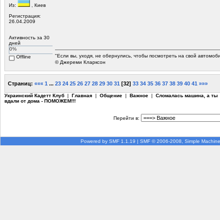
Из:
, Киев
Регистрация:
26.04.2009
Активность за 30
дней
0%
"Если вы, уходя, не обернулись, чтобы посмотреть на свой автомоб
Offline
© Джереми Кларксон
Страниц:
«««
1
...
23
24
25
26
27
28
29
30
31
[
32
]
33
34
35
36
37
38
39
40
41
»»»
Украинский Кадетт Клуб
|
Главная
|
Общение
|
Важное
|
Сломалась машина, а ты
вдали от дома - ПОМОЖЕМ!!!
Перейти в:
Powered by SMF 1.1.19
|
SMF © 2006-2008, Simple Machin