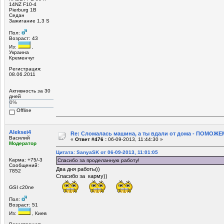
14NZ F10-4
Pierburg 1B
Седан
Зажигание 1,3 S
Пол:
Возраст: 43
Из:
,
Украина
Кременчуг
Регистрация:
08.06.2011
Активность за 30
дней
0%
Offline
Aleksei4
Re: Сломалась машина, а ты вдали от дома - ПОМОЖЕМ
Василий
«
Ответ #476 :
06-09-2013, 11:44:30 »
Модератор
Цитата: SanyaSK от 06-09-2013, 11:01:05
Карма: +75/-3
Спасибо за проделанную работу!
Сообщений:
Два дня работы))
7852
Спасибо за карму))
GSI c20ne
Пол:
Возраст: 51
Из:
, Киев