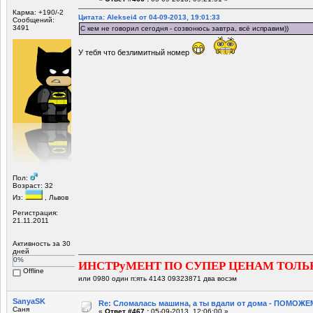
Карма: +190/-2
Цитата: Aleksei4 от 04-09-2013, 19:01:33
Сообщений:
3491
С кем не говорил сегодня - созвонюсь завтра, всё исправим))
У тебя что безлимитный номер
Пол:
Возраст: 32
Из:
, Львов
Регистрация:
21.11.2011
Активность за 30
дней
0%
ИНСТРуМЕНТ ПО СУПЕР ЦЕНАМ ТОЛЬ
Offline
или 0980 один п:ять 4143 09323871 два восэм
SanyaSK
Re: Сломалась машина, а ты вдали от дома - ПОМОЖЕМ
Саня
«
Ответ #467 :
05-09-2013, 12:06:00 »