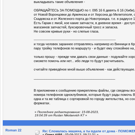
выкладывать такие объявления -
ОБРАЩАЙТЕСЬ ЗА ПОМОЩЬЮ по т. 095 16 6 девять 6 16 (Хиби), е
от Новой Воронцовки до Армянска и от Херсона до Мелитополя, 
Скадовска и от Железного порта до Новотроицка. т.е. в радиусе 1
Есть Гараж с ямой, кое какие запчасти, в дневное время - доступ
магазинов запчастей, буксировочный тросс и запаска.
Не совсем кривые руки - но слепые глаза.
--------------------------------------------------------------------
и тогда человек зараннее отправляясь например из Винници в Кр
пару тройку телефонов по маршруту - и будет ему спокойнее на
только прошу - прежде чем давать свои данные - подумайте хор
сможете помочь или нет... ибо люди то будут расчитывать.
считайте приведёное мной выше объявление - как действующее.
_____________________________________________
В приложении к сообщению прикреплены файлы, где сведены вс
номера телефонов одноклубников, которые будут рады помочь Ва
одна и та же таблица с сортировкой по городу жительства, но со
форматах.
«
Последнее редактирование: 15-08-2023,
19:04:39 от Ruslan Nikolaevich K7
»
Roman 22
Re: Сломалась машина, а ты вдали от дома - ПОМОЖЕМ
«
Ответ #466 :
05-09-2013, 09:21:51 »