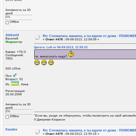
Активность за 30
дней
0%
Offline
Aleksei4
Re: Сломалась машина, а ты вдали от дома - ПОМОЖЕМ
Василий
«
Ответ #478 :
06-09-2013, 12:09:09 »
Модератор
Цитата: Luft от 06-09-2013, 11:59:32
Карма: +75/-3
Сообщений:
че, минусонуть нада?
7852
GSI c20ne
Пол:
Возраст: 51
Из:
, Киев
Регистрация:
26.04.2009
Активность за 30
дней
0%
"Если вы, уходя, не обернулись, чтобы посмотреть на свой автомоб
Offline
© Джереми Кларксон
Karalex
Re: Сломалась машина, а ты вдали от дома - ПОМОЖЕМ
«
Ответ #479 :
06-09-2013, 12:55:18 »