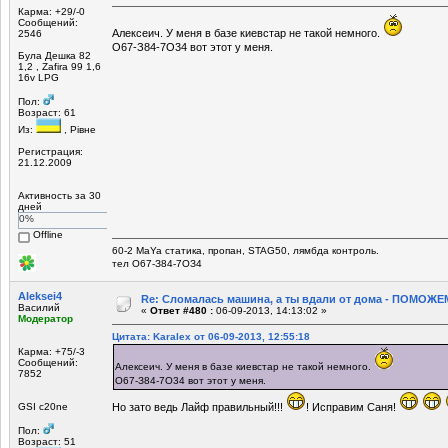
Карма: +29/-0
Сообщений:
Алексеич. У меня в базе киевстар не такой немного.
2546
О67-З84-7О34 вот этот у меня.
Була Дешка 82
1,2 , Zafira 99 1,6
16v LPG
Пол:
Возраст: 61
Из:
, Рівне
Регистрация:
21.12.2009
Активность за 30
дней
0%
Offline
60-2 MaYa статика, пропан, STAG50, лямбда контроль.
тел О67-З84-7ОЗ4
Aleksei4
Re: Сломалась машина, а ты вдали от дома - ПОМОЖЕМ
Василий
«
Ответ #480 :
06-09-2013, 14:13:02 »
Модератор
Цитата: Karalex от 06-09-2013, 12:55:18
Карма: +75/-3
Сообщений:
Алексеич. У меня в базе киевстар не такой немного.
7852
О67-З84-7О34 вот этот у меня.
GSI c20ne
Но зато ведь Лайф правильный!!!
! Исправим Саня!
Пол:
Возраст: 51