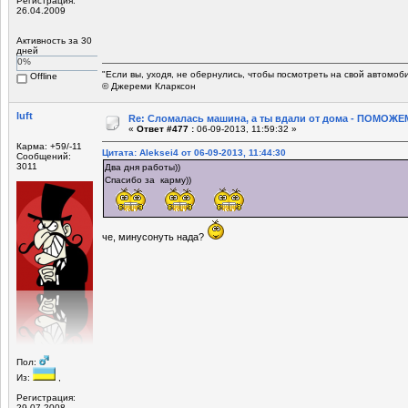
Регистрация:
26.04.2009
Активность за 30
дней
0%
"Если вы, уходя, не обернулись, чтобы посмотреть на свой автомоб
Offline
© Джереми Кларксон
luft
Re: Сломалась машина, а ты вдали от дома - ПОМОЖЕМ
«
Ответ #477 :
06-09-2013, 11:59:32 »
Карма: +59/-11
Цитата: Aleksei4 от 06-09-2013, 11:44:30
Сообщений:
3011
Два дня работы))
Спасибо за карму))
че, минусонуть нада?
Пол:
Из:
,
Регистрация:
29.07.2008