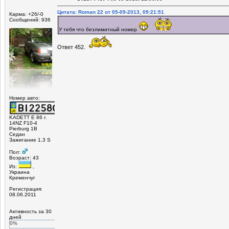
Цитата: Roman 22 от 05-09-2013, 09:21:51
Карма: +26/-0
Сообщений: 936
У тебя что безлимитный номер
Ответ 452.
Номер авто:
KADETT E 86 г.
14NZ F10-4
Pierburg 1B
Седан
Зажигание 1,3 S
Пол:
Возраст: 43
Из:
,
Украина
Кременчуг
Регистрация:
08.06.2011
Активность за 30
дней
0%