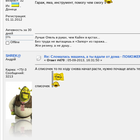
Возраст: 32
Гараж, яма, инструмент, помогу чем смогу
Из:
,
Донецк
Регистрация:
01.11.2012
Активность за 30
дней
0%
Лучше Опель в руках, чем Кайен в кустах...
Без труда не вытащишь и «Запор» из гаража...
Offline
Жги резину, а не душу...
SHREK@
Re: Сломалась машина, а ты вдали от дома - ПОМОЖЕМ
Андрій
«
Ответ #470 :
05-09-2013, 16:31:50 »
А списочек то по ходу снова начал расти, нужно почаще апать т
Карма: +75/-3
Сообщений:
3213
списочек