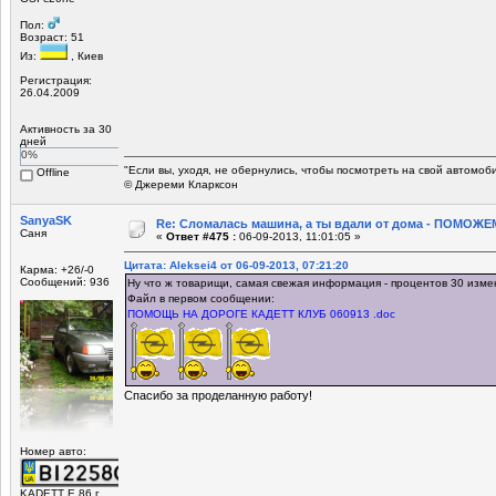
Пол:
Возраст: 51
Из:
, Киев
Регистрация:
26.04.2009
Активность за 30
дней
0%
"Если вы, уходя, не обернулись, чтобы посмотреть на свой автомоб
Offline
© Джереми Кларксон
SanyaSK
Re: Сломалась машина, а ты вдали от дома - ПОМОЖЕМ
Саня
«
Ответ #475 :
06-09-2013, 11:01:05 »
Цитата: Aleksei4 от 06-09-2013, 07:21:20
Карма: +26/-0
Сообщений: 936
Ну что ж товарищи, самая свежая информация - процентов 30 изме
Файл в первом сообщении:
ПОМОЩЬ НА ДОРОГЕ КАДЕТТ КЛУБ 060913 .doc
Спасибо за проделанную работу!
Номер авто:
KADETT E 86 г.