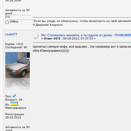
26.04.2009
Активность за 30
дней
0%
"Если вы, уходя, не обернулись, чтобы посмотреть на свой автомоб
Offline
© Джереми Кларксон
ruskii77
Re: Сломалась машина, а ты вдали от дома - ПОМОЖЕМ
«
Ответ #472 :
06-09-2013, 07:37:53 »
Карма: +3/-0
прочитал свежую инфу..всё красиво ..ток например вот я записа
Сообщений: 90
обл).Южноукраинск))))))
Пол:
Возраст: 49
Из:
,
Южноукраинск
Регистрация:
20.03.2013
Активность за 30
дней