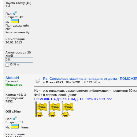
Toyota Camry (40)
2,4
Пол:
Возраст: 45
Из:
,
Полтавська обл.
смт.
Козельщина-city
Регистрация:
30.01.2013
Активность за 30
дней
0%
Offline
Aleksei4
Re: Сломалась машина, а ты вдали от дома - ПОМОЖЕМ
Василий
«
Ответ #471 :
06-09-2013, 07:21:20 »
Модератор
Ну что ж товарищи, самая свежая информация - процентов 30 из
Карма: +75/-3
Файл в первом сообщении:
Сообщений:
ПОМОЩЬ НА ДОРОГЕ КАДЕТТ КЛУБ 060913 .doc
7852
GSI c20ne
Пол:
Возраст: 51
Из:
, Киев
Регистрация: