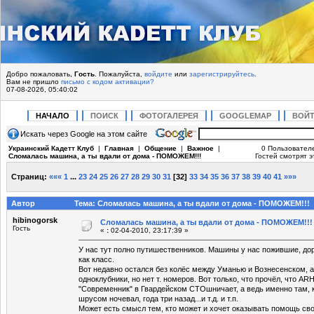
Добро пожаловать,
Гость
. Пожалуйста,
войдите
или
зарегистрируйтесь
.
Вам не пришло
письмо с кодом активации?
07-08-2026, 05:40:02
НАЧАЛО
ПОИСК
ФОТОГАЛЕРЕЯ
GOOGLEMAP
ВОЙ
Искать через Google на этом сайте
Украинский Кадетт Клуб
|
Главная
|
Общение
|
Важное
|
0 Пользовател
Сломалась машина, а ты вдали от дома - ПОМОЖЕМ!!!
Гостей смотрят э
Страниц:
«««
1
...
23
24
25
26
27
28
29
30
31
[
32
]
33
34
35
36
37
38
39
40
41
»»»
Автор
Тема: Сломалась машина, а ты вдали от дома - ПОМОЖЕМ!!! 
hibinogorsk
Сломалась машина, а ты вдали от дома - ПОМОЖЕМ!!!
Гость
«
:
02-04-2010, 23:17:39 »
У нас тут полно путишественников. Машины у нас пожившие, дор
как класс.
Вот недавно остался без колёс между Уманью и Вознесенском, а 
одноклубники, но нет т. номеров. Вот только, что прочёл, что 
"Современник" в Гвардейском СТОшничает, а ведь именно там,
шрусом ночевал, года три назад...и т.д. и т.п.
Может есть смысл тем, кто может и хочет оказывать помощь св