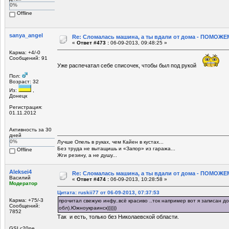
0%
Offline
sanya_angel
Re: Сломалась машина, а ты вдали от дома - ПОМОЖЕМ
«
Ответ #473 :
06-09-2013, 09:48:25 »
Карма: +4/-0
Сообщений: 91
Уже распечатал себе списочек, чтобы был под рукой
Пол:
Возраст: 32
Из:
,
Донецк
Регистрация:
01.11.2012
Активность за 30
дней
0%
Лучше Опель в руках, чем Кайен в кустах...
Без труда не вытащишь и «Запор» из гаража...
Offline
Жги резину, а не душу...
Aleksei4
Re: Сломалась машина, а ты вдали от дома - ПОМОЖЕМ
Василий
«
Ответ #474 :
06-09-2013, 10:28:58 »
Модератор
Цитата: ruskii77 от 06-09-2013, 07:37:53
Карма: +75/-3
прочитал свежую инфу..всё красиво ..ток например вот я записан 
Сообщений:
обл).Южноукраинск))))))
7852
Так и есть, только без Николаевской области.
GSI c20ne