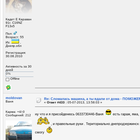
Кадет Е Караван
91г. C16NZ
F13x5
Пол:
Возраст: 55
Из:
,
Днепр.обл
Регистрация:
30.08.2010
Активность за 30
дней
0%
Offline
moldovan
Re: Сломалась машина, а ты вдали от дома - ПОМОЖЕМ
Ваня
«
Ответ #433 :
05-07-2013, 13:58:03 »
Карма: +4/-0
ну что и я присойденюсь 0633730446-Ваня
есть гараж, яма,
Сообщений: 212
, и правельные руки . Териториально днепродзержинск
смогу