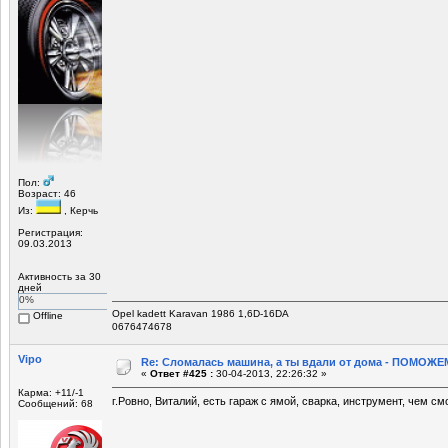
Пол:
Возраст: 46
Из:
, Керчь
Регистрация:
09.03.2013
Активность за 30
дней
0%
Opel kadett Karavan 1986 1,6D-16DA
Offline
0676474678
Vipo
Re: Сломалась машина, а ты вдали от дома - ПОМОЖЕМ
«
Ответ #425 :
30-04-2013, 22:26:32 »
Карма: +11/-1
г.Ровно, Виталий, есть гараж с ямой, сварка, инструмент, чем с
Сообщений: 68