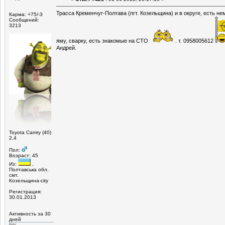
Трасса Кременчуг-Полтава (пгт. Козельщина) и в округе, есть н
Карма: +75/-3
Сообщений:
3213
яму, сварку, есть знакомые на СТО
. т. 0958005612
Андрей.
Toyota Camry (40)
2,4
Пол:
Возраст: 45
Из:
,
Полтавська обл.
смт.
Козельщина-city
Регистрация:
30.01.2013
Активность за 30
дней