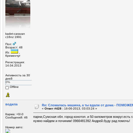
kadet-caravan
c16nz 1991
Пол:
Возраст: 48
Из:
,
Кременчуг
Регистрация:
14.04.2013
Активность за 30
дней
0%
Offline
водила
Re: Сломалась машина, а ты вдали от дома - ПОМОЖЕМ
«
Ответ #428 :
16-06-2013, 03:03:24 »
Карма: +0/-0
парни,Сумская обл. город конотоп. и 50 километров вокруг.есть 
Сообщений: 46
нужно найдем и починим! 0966481392 Андрей.буду рад помочь!
Номер авто: