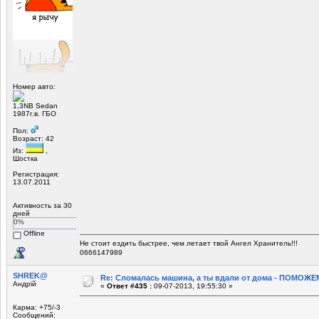
Номер авто:
1,3NB Sedan
1987г.в. ГБО
Пол:
Возраст: 42
Из:
,
Шостка
Регистрация:
13.07.2011
Активность за 30
дней
0%
Offline
Не стоит ездить быстрее, чем летает твой Ангел Хранитель!!!
0666147989
SHREK@
Re: Сломалась машина, а ты вдали от дома - ПОМОЖЕМ
Андрій
«
Ответ #435 :
09-07-2013, 19:55:30 »
Карма: +75/-3
Сообщений: