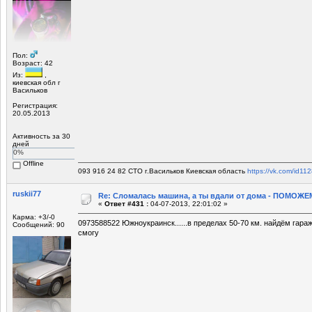
Пол:
Возраст: 42
Из:
,
киевская обл г
Васильков
Регистрация:
20.05.2013
Активность за 30
дней
0%
Offline
093 916 24 82 СТО г.Васильков Киевская область
https://vk.com/id11
ruskii77
Re: Сломалась машина, а ты вдали от дома - ПОМОЖЕМ
«
Ответ #431 :
04-07-2013, 22:01:02 »
Карма: +3/-0
0973588522 Южноукраинск......в пределах 50-70 км. найдём гара
Сообщений: 90
смогу