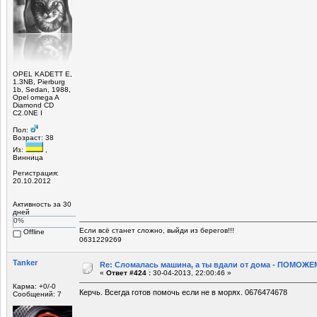
OPEL KADETT E,
1.3NB, Pierburg
1b, Sedan, 1988,
Opel omega A
Diamond CD
C2.0NE I
Пол:
Возраст: 38
Из:
,
Винница
Регистрация:
20.10.2012
Активность за 30
дней
0%
Если всё станет сложно, выйди из берегов!!!
Offline
0631229269
Tanker
Re: Сломалась машина, а ты вдали от дома - ПОМОЖЕМ
«
Ответ #424 :
30-04-2013, 22:00:46 »
Карма: +0/-0
Керчь. Всегда готов помочь если не в морях. 0676474678
Сообщений: 7