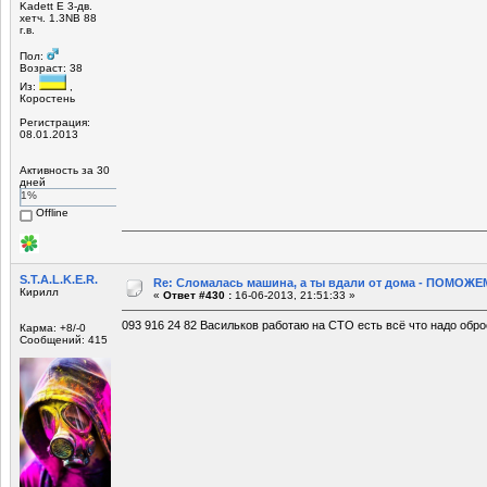
Kadett E 3-дв.
хетч. 1.3NB 88
г.в.
Пол:
Возраст: 38
Из:
,
Коростень
Регистрация:
08.01.2013
Активность за 30
дней
1%
Offline
S.T.A.L.K.E.R.
Re: Сломалась машина, а ты вдали от дома - ПОМОЖЕМ
Кирилл
«
Ответ #430 :
16-06-2013, 21:51:33 »
093 916 24 82 Васильков работаю на СТО есть всё что надо обр
Карма: +8/-0
Сообщений: 415