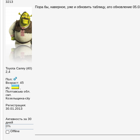
3213
Пора бы, наверное, уже и обновить таблицу, ато обновление 05.
Toyota Camry (40)
2,4
Пол:
Возраст: 45
Из:
,
Полтавська обл.
смт.
Козельщина-city
Регистрация:
30.01.2013
Активность за 30
дней
0%
Offline