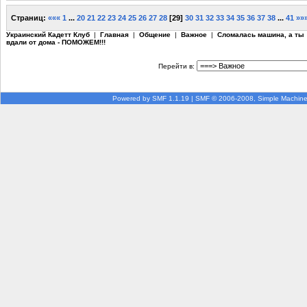
Страниц:
«««
1
...
20
21
22
23
24
25
26
27
28
[
29
]
30
31
32
33
34
35
36
37
38
...
41
»»
Украинский Кадетт Клуб
|
Главная
|
Общение
|
Важное
|
Сломалась машина, а ты
вдали от дома - ПОМОЖЕМ!!!
Перейти в:
Powered by SMF 1.1.19
|
SMF © 2006-2008, Simple Machin