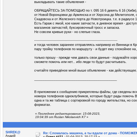
выкладывать такие объявления -
ОБРАЩАЙТЕСЬ ЗА ПОМОЩЬЮ по т. 095 16 6 девять 6 16 (Хиби), е
от Новой Воронцовки до Армянска и от Херсона до Мелитополя, 
Скадовска и от Железного порта до Новотроицка. т.е. в радиусе 1
Есть Гараж с ямой, кое какие запчасти, в дневное время - доступ
магазинов запчастей, буксировочный тросс и запаска.
Не совсем кривые руки - но слепые глаза.
--------------------------------------------------------------------
и тогда человек зараннее отправляясь например из Винници в Кр
пару тройку телефонов по маршруту - и будет ему спокойнее на
только прошу - прежде чем давать свои данные - подумайте хор
сможете помочь или нет... ибо люди то будут расчитывать.
считайте приведёное мной выше объявление - как действующее.
_____________________________________________
В приложении к сообщению прикреплены файлы, где сведены вс
номера телефонов одноклубников, которые будут рады помочь Ва
одна и та же таблица с сортировкой по городу жительства, но со
форматах.
«
Последнее редактирование: 15-08-2023,
19:04:39 от Ruslan Nikolaevich K7
»
SHREK@
Re: Сломалась машина, а ты вдали от дома - ПОМОЖЕМ
Андрій
«
Ответ #421 :
01-04-2013, 20:17:15 »