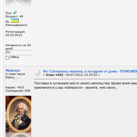
Пол:
Возраст: 49
Из:
,
Южноукраинск
Регистрация:
20.03.2013
Активность за 30
дней
0%
Offline
Француз
Re: Сломалась машина, а ты вдали от дома - ПОМОЖЕМ
А зовут меня
«
Ответ #432 :
04-07-2013, 22:25:52 »
Юрец......
Поставил в гугльмапе место своего жительства. Кроме меня нико
Карма: +9/-0
приключится у вас поблизости - звоните, чем смогу...
Сообщений: 838