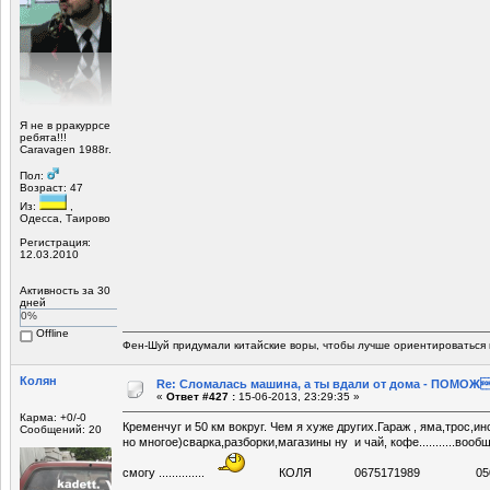
Я не в рракуррсе
ребята!!!
Сaravagen 1988г.
Пол:
Возраст: 47
Из:
,
Одесса, Таирово
Регистрация:
12.03.2010
Активность за 30
дней
0%
Offline
Фен-Шуй придумали китайские воры, чтобы лучше ориентироваться 
Колян
Re: Сломалась машина, а ты вдали от дома - ПОМОЖ
«
Ответ #427 :
15-06-2013, 23:29:35 »
Карма: +0/-0
Кременчуг и 50 км вокруг. Чем я хуже других.Гараж , яма,трос,ин
Сообщений: 20
но многое)сварка,разборки,магазины ну и чай, кофе...........воо
смогу ..............
КОЛЯ 0675171989 05075