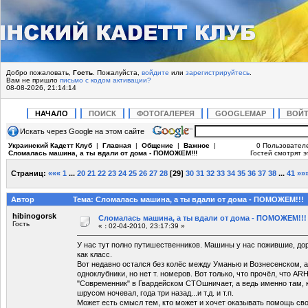
Добро пожаловать,
Гость
. Пожалуйста,
войдите
или
зарегистрируйтесь
.
Вам не пришло
письмо с кодом активации?
08-08-2026, 21:14:14
НАЧАЛО
ПОИСК
ФОТОГАЛЕРЕЯ
GOOGLEMAP
ВОЙ
Искать через Google на этом сайте
Украинский Кадетт Клуб
|
Главная
|
Общение
|
Важное
|
0 Пользовател
Сломалась машина, а ты вдали от дома - ПОМОЖЕМ!!!
Гостей смотрят э
Страниц:
«««
1
...
20
21
22
23
24
25
26
27
28
[
29
]
30
31
32
33
34
35
36
37
38
...
41
»»
Автор
Тема: Сломалась машина, а ты вдали от дома - ПОМОЖЕМ!!! 
hibinogorsk
Сломалась машина, а ты вдали от дома - ПОМОЖЕМ!!!
Гость
«
:
02-04-2010, 23:17:39 »
У нас тут полно путишественников. Машины у нас пожившие, дор
как класс.
Вот недавно остался без колёс между Уманью и Вознесенском, а 
одноклубники, но нет т. номеров. Вот только, что прочёл, что 
"Современник" в Гвардейском СТОшничает, а ведь именно там,
шрусом ночевал, года три назад...и т.д. и т.п.
Может есть смысл тем, кто может и хочет оказывать помощь св