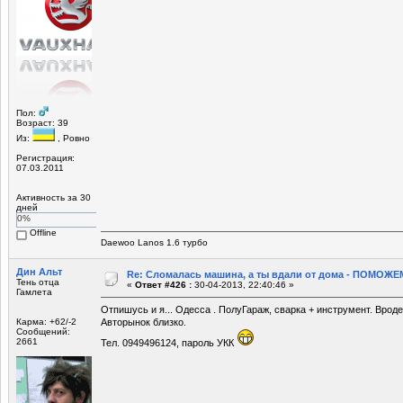
Пол:
Возраст: 39
Из:
, Ровно
Регистрация:
07.03.2011
Активность за 30
дней
0%
Offline
Daewoo Lаnos 1.6 турбо
Дин Альт
Re: Сломалась машина, а ты вдали от дома - ПОМОЖЕМ
Тень отца
«
Ответ #426 :
30-04-2013, 22:40:46 »
Гамлета
Отпишусь и я... Одесса . ПолуГараж, сварка + инструмент. Вроде
Карма: +62/-2
Авторынок близко.
Сообщений:
2661
Тел. 0949496124, пароль УКК