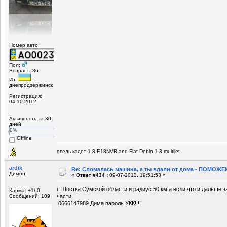
Номер авто:
Пол:
Возраст: 36
Из:
,
днепродзержинск
Регистрация:
04.10.2012
Активность за 30
дней
0%
Offline
опель кадет 1.8 E18NVR and Fiat Doblo 1.3 multijet
ardik
Re: Сломалась машина, а ты вдали от дома - ПОМОЖЕМ
Димон
«
Ответ #434 :
09-07-2013, 19:51:53 »
г. Шостка Сумской области и радиус 50 км,а если что и дальше за
Карма: +1/-0
Сообщений: 109
части.
0666147989 Дима пароль УКК!!!!