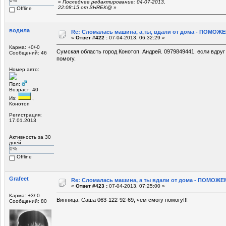
0%
«
Последнее редактирование: 04-07-2013,
22:08:15 от SHREK@
»
Offline
водила
Re: Сломалась машина, а,ты, вдали от дома - ПОМОЖЕ
«
Ответ #422 :
07-04-2013, 06:32:29 »
Карма: +0/-0
Сумская область город Конотоп. Андрей. 0979849441. если вдруг
Сообщений: 46
помогу.
Номер авто:
Пол:
Возраст: 40
Из:
,
Конотоп
Регистрация:
17.01.2013
Активность за 30
дней
0%
Offline
Grafeet
Re: Сломалась машина, а ты вдали от дома - ПОМОЖЕМ
«
Ответ #423 :
07-04-2013, 07:25:00 »
Карма: +3/-0
Винница. Саша 063-122-92-69, чем смогу помогу!!!
Сообщений: 80