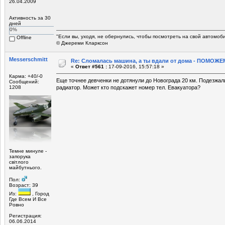
26.04.2009
Активность за 30
дней
0%
"Если вы, уходя, не обернулись, чтобы посмотреть на свой автомоб
Offline
© Джереми Кларксон
Mеsserschmitt
Re: Сломалась машина, а ты вдали от дома - ПОМОЖЕМ
«
Ответ #561 :
17-09-2016, 15:57:18 »
Карма: +40/-0
Еще точнее девченки не дотянули до Новограда 20 км. Подезжал
Сообщений:
1208
радиатор. Может кто подскажет номер тел. Евакуатора?
Темне минуле -
запорука
світлого
майбутнього.
Пол:
Возраст: 39
Из:
, Город
Где Всем И Все
Ровно
Регистрация:
06.06.2014