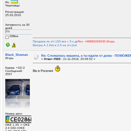
Из:
,
Черновцы
Регистрация:
25.03.2010
Активность за 30
дней
0%
Offline
Продажа по з/ч 13S все с 3-х дв
Тел. +48880293030 Игорь
Вектра А 1.6mi и 2.0 на з/ч [/url
Black_Shaman
Re: Сломалась машина, а ты вдали от дома - ПОМОЖЕМ
Игорь
«
Ответ #565 :
21-11-2016, 20:06:52 »
Карма: +32/-2
Він в Рогатині
Сообщений:
3557
Номер авто:
OKE 1.3S -> OKE
2.0 GSI->OKE