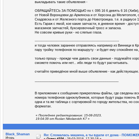
выкладывать такие объявления -
ОБРАЩАЙТЕСЬ ЗА ПОМОЩЬЮ по т. 095 16 6 девять 6 16 (Хиби), е
от Новой Воронцовки до Армянска и от Херсона до Мелитополя, 
Скадовска и от Железного порта до Новотроицка. т.е. в радиусе 1
Есть Гараж с ямой, кое какие запчасти, в дневное время - доступ
магазинов запчастей, буксировочный тросс и запаска.
Не совсем кривые руки - но слепые глаза.
--------------------------------------------------------------------
и тогда человек зараннее отправляясь например из Винници в Кр
пару тройку телефонов по маршруту - и будет ему спокойнее на
только прошу - прежде чем давать свои данные - подумайте хор
сможете помочь или нет... ибо люди то будут расчитывать.
считайте приведёное мной выше объявление - как действующее.
_____________________________________________
В приложении к сообщению прикреплены файлы, где сведены вс
номера телефонов одноклубников, которые будут рады помочь Ва
одна и та же таблица с сортировкой по городу жительства, но со
форматах.
«
Последнее редактирование: 15-08-2023,
19:04:39 от Ruslan Nikolaevich K7
»
Black_Shaman
Re: Сломалась машина, а ты вдали от дома - ПОМОЖЕМ
Игорь
«
Ответ #556 :
26-03-2016, 17:30:18 »