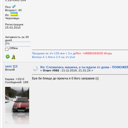
1.3S+OKD 16N
Пол:
Возраст: 40
Из:
,
Черновцы
Регистрация:
25.03.2010
Активность за 30
дней
0%
Offline
Продажа по з/ч 13S все с 3-х дв
Тел. +48880293030 Игорь
Вектра А 1.6mi и 2.0 на з/ч [/url
vent 113
Re: Сломалась машина, а ты вдали от дома - ПОМОЖЕМ
Віталій
«
Ответ #566 :
21-11-2016, 21:31:24 »
Був би блище до яремча я б його заправив (((
Карма: +10/-0
Сообщений: 168