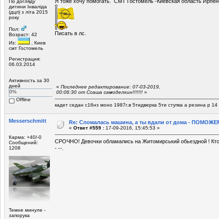
Я тоже хочу помогать. СМТ Гостомель -Киевская область Ирпен
По догляду
дитини Інваліда
(дцп) з літа 2015
року
Пол:
Писать в лс.
Возраст: 42
Из:
, Киев
смт Гостомель
Регистрация:
06.03.2014
Активность за 30
дней
«
Последнее редактирование: 07-03-2019,
0%
00:06:30 от Ссаша самоделкин!!!!!!!
»
Offline
кадет седан с16нз моно 1987г.в 5тидверка 5ти ступка а резина р 14 
Mеsserschmitt
Re: Сломалась машина, а ты вдали от дома - ПОМОЖЕМ
«
Ответ #559 :
17-09-2016, 15:45:53 »
Карма: +40/-0
СРОЧНО! Девочки обламались на Житомирський обьездной ! Кто по
Сообщений:
1208
- --.
Темне минуле -
запорука