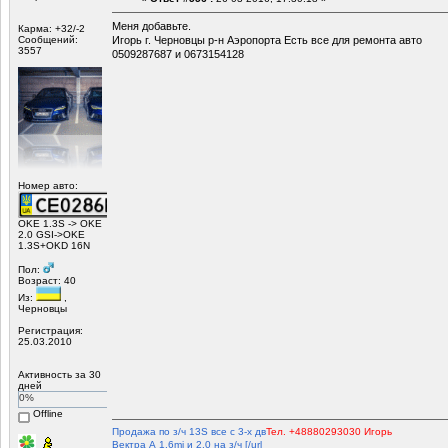
Меня добавьте.
Карма: +32/-2
Сообщений:
Игорь г. Черновцы р-н Аэропорта Есть все для ремонта авто
3557
0509287687 и 0673154128
Номер авто:
OKE 1.3S -> OKE
2.0 GSI->OKE
1.3S+OKD 16N
Пол:
Возраст: 40
Из:
,
Черновцы
Регистрация:
25.03.2010
Активность за 30
дней
0%
Offline
Продажа по з/ч 13S все с 3-х дв
Тел. +48880293030 Игорь
Вектра А 1.6mi и 2.0 на з/ч [/url