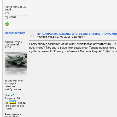
Активность за 30
дней
0%
Offline
Mеsserschmitt
Re: Сломалась машина, а ты вдали от дома - ПОМОЖЕМ
«
Ответ #562 :
17-09-2016, 16:17:59 »
Карма: +40/-0
Рорку звонил,дозвониться не смог, включается автоответчик. П
Сообщений:
1208
все, чтоль? Так, вроть выцепили евакуатор. Теперь вопрос что 
субботы, какие СТО могут работать? Машина Ауди А6 1.9(я так по
Темне минуле -
запорука
світлого
майбутнього.
Пол:
Возраст: 39
Из:
, Город
Где Всем И Все
Ровно
Регистрация: