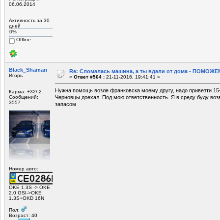
06.06.2014
Активность за 30
дней
0%
Offline
Black_Shaman
Re: Сломалась машина, а ты вдали от дома - ПОМОЖЕМ
Игорь
«
Ответ #564 :
21-11-2016, 19:41:41 »
Нужна помощь возле франковска моему другу, надо привезти 15-
Карма: +32/-2
Сообщений:
Черновцы доехал. Под мою ответственность. Я в среду буду во
3557
запасом
Номер авто:
OKE 1.3S -> OKE
2.0 GSI->OKE
1.3S+OKD 16N
Пол:
Возраст: 40