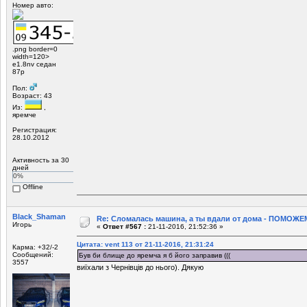
Номер авто:
.png border=0
width=120>
e1.8nv седан
87р
Пол:
Возраст: 43
Из:
,
яремче
Регистрация:
28.10.2012
Активность за 30
дней
0%
Offline
Black_Shaman
Re: Сломалась машина, а ты вдали от дома - ПОМОЖЕМ
Игорь
«
Ответ #567 :
21-11-2016, 21:52:36 »
Цитата: vent 113 от 21-11-2016, 21:31:24
Карма: +32/-2
Сообщений:
Був би блище до яремча я б його заправив (((
3557
виїхали з Чернівців до нього). Дякую