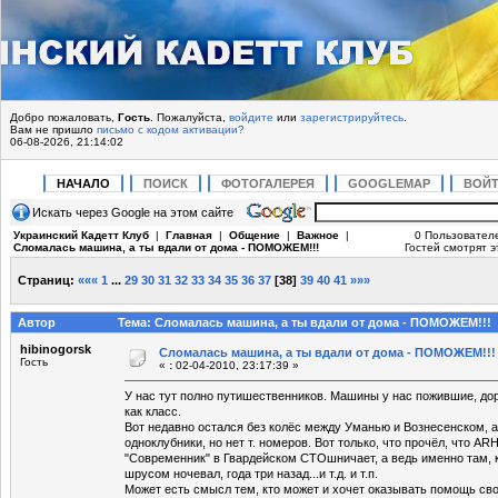
Добро пожаловать,
Гость
. Пожалуйста,
войдите
или
зарегистрируйтесь
.
Вам не пришло
письмо с кодом активации?
06-08-2026, 21:14:02
НАЧАЛО
ПОИСК
ФОТОГАЛЕРЕЯ
GOOGLEMAP
ВОЙ
Искать через Google на этом сайте
Украинский Кадетт Клуб
|
Главная
|
Общение
|
Важное
|
0 Пользовател
Сломалась машина, а ты вдали от дома - ПОМОЖЕМ!!!
Гостей смотрят э
Страниц:
«««
1
...
29
30
31
32
33
34
35
36
37
[
38
]
39
40
41
»»»
Автор
Тема: Сломалась машина, а ты вдали от дома - ПОМОЖЕМ!!! 
hibinogorsk
Сломалась машина, а ты вдали от дома - ПОМОЖЕМ!!!
Гость
«
:
02-04-2010, 23:17:39 »
У нас тут полно путишественников. Машины у нас пожившие, дор
как класс.
Вот недавно остался без колёс между Уманью и Вознесенском, а 
одноклубники, но нет т. номеров. Вот только, что прочёл, что 
"Современник" в Гвардейском СТОшничает, а ведь именно там,
шрусом ночевал, года три назад...и т.д. и т.п.
Может есть смысл тем, кто может и хочет оказывать помощь св