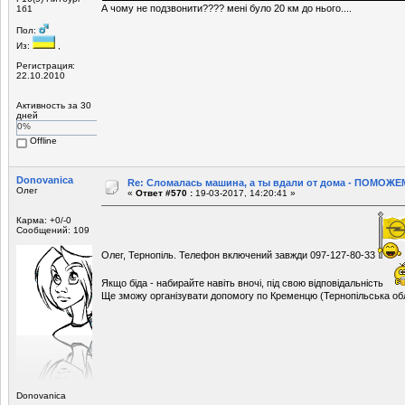
А чому не подзвонити???? мені було 20 км до нього....
1б1
Пол:
Из:
,
Регистрация:
22.10.2010
Активность за 30
дней
0%
Offline
Donovanica
Re: Сломалась машина, а ты вдали от дома - ПОМОЖЕМ
Олег
«
Ответ #570 :
19-03-2017, 14:20:41 »
Карма: +0/-0
Сообщений: 109
Олег, Тернопіль. Телефон включений завжди 097-127-80-33
Якщо біда - набирайте навіть вночі, під свою відповідальність
Ще зможу організувати допомогу по Кременцю (Тернопільська об
Donovanica