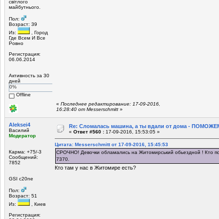
світлого
майбутнього.
Пол:
Возраст: 39
Из:
, Город
Где Всем И Все
Ровно
Регистрация:
06.06.2014
Активность за 30
дней
0%
Offline
«
Последнее редактирование: 17-09-2016,
16:28:40 от Mеsserschmitt
»
Aleksei4
Re: Сломалась машина, а ты вдали от дома - ПОМОЖЕМ
Василий
«
Ответ #560 :
17-09-2016, 15:53:05 »
Модератор
Цитата: Mеsserschmitt от 17-09-2016, 15:45:53
Карма: +75/-3
СРОЧНО! Девочки обламались на Житомирський обьездной ! Кто п
Сообщений:
7370.
7852
Кто там у нас в Житомире есть?
GSI c20ne
Пол:
Возраст: 51
Из:
, Киев
Регистрация: