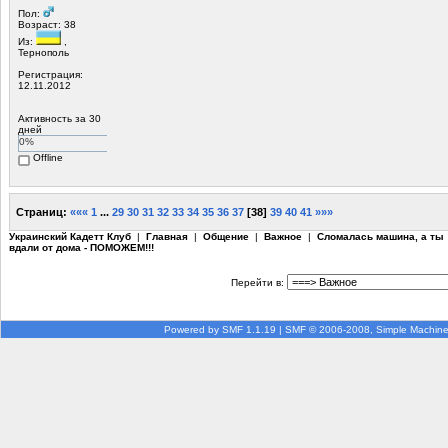
Пол:
Возраст: 38
Из:
,
Тернополь
Регистрация:
12.11.2012
Активность за 30
дней
0%
Offline
Страниц:
«««
1
...
29
30
31
32
33
34
35
36
37
[
38
]
39
40
41
»»»
Украинский Кадетт Клуб
|
Главная
|
Общение
|
Важное
|
Сломалась машина, а ты
вдали от дома - ПОМОЖЕМ!!!
Перейти в:
Powered by SMF 1.1.19
|
SMF © 2006-2008, Simple Machin