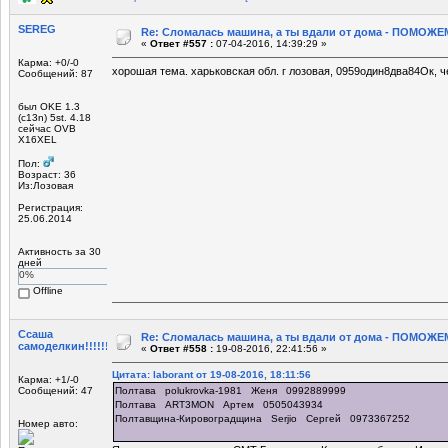
SEREG
Re: Сломалась машина, а ты вдали от дома - ПОМОЖЕМ
«
Ответ #557 :
07-04-2016, 14:39:29 »
Карма: +0/-0
хорошая тема. харьковская обл. г лозовая, 0959один8два84Ок, ч
Сообщений: 87
был OKE 1.3
(c13n) 5st. 4.18
сейчас OVB
X16XEL
Пол:
Возраст: 36
Из:Лозовая
Регистрация:
25.06.2014
Активность за 30
дней
0%
Offline
Ссаша
Re: Сломалась машина, а ты вдали от дома - ПОМОЖЕМ
самоделкин!!!!!!!
«
Ответ #558 :
19-08-2016, 22:41:56 »
Цитата: laborant от 19-08-2016, 18:11:56
Карма: +1/-0
Сообщений: 47
Полтава polukrovka-1981 Женя 0992889999
Полтава ART3MON Артем 0505043934
Полтавщина-Кировоградщина Serjio Сергей 0973367252
Номер авто: