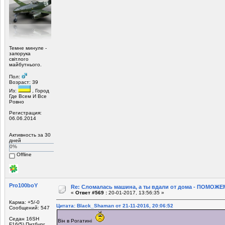
Темне минуле -
запорука
світлого
майбутнього.
Пол:
Возраст: 39
Из:
, Город
Где Всем И Все
Ровно
Регистрация:
06.06.2014
Активность за 30
дней
0%
Offline
Pro100boY
Re: Сломалась машина, а ты вдали от дома - ПОМОЖЕМ
«
Ответ #569 :
20-01-2017, 13:56:35 »
Карма: +5/-0
Цитата: Black_Shaman от 21-11-2016, 20:06:52
Сообщений: 547
Седан 16SH
Він в Рогатині
F16(5) Питбург