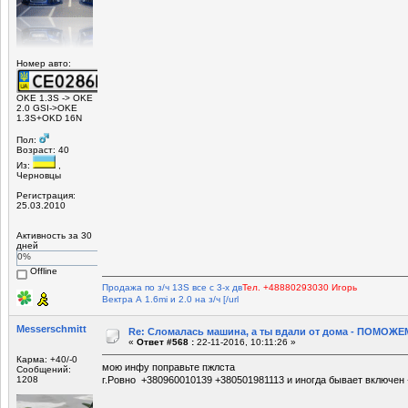
Номер авто:
OKE 1.3S -> OKE
2.0 GSI->OKE
1.3S+OKD 16N
Пол:
Возраст: 40
Из:
,
Черновцы
Регистрация:
25.03.2010
Активность за 30
дней
0%
Offline
Продажа по з/ч 13S все с 3-х дв
Тел. +48880293030 Игорь
Вектра А 1.6mi и 2.0 на з/ч [/url
Mеsserschmitt
Re: Сломалась машина, а ты вдали от дома - ПОМОЖЕМ
«
Ответ #568 :
22-11-2016, 10:11:26 »
Карма: +40/-0
мою инфу поправьте пжлста
Сообщений:
1208
г.Ровно +380960010139 +380501981113 и иногда бывает включен 