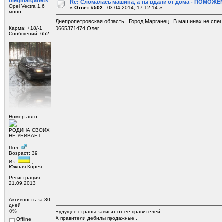
olegmarganets
Re: Сломалась машина, а ты вдали от дома - ПОМОЖЕМ
Opel Vectra 1.6
«
Ответ #502 :
03-04-2014, 17:12:14 »
моно
Днепропетровская область . Город Марганец . В машинах не спе
Карма: +18/-1
0665371474 Олег
Сообщений: 652
Номер авто:
РОДИНА СВОИХ
НЕ УБИВАЕТ......
Пол:
Возраст: 39
Из:
,
Южная Корея
Регистрация:
21.09.2013
Активность за 30
дней
0%
Будущее страны зависит от ее правителей .
А правители дебилы продажные .
Offline