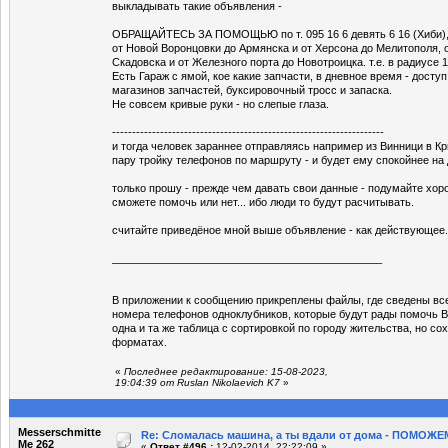
выкладывать такие объявления -
ОБРАЩАЙТЕСЬ ЗА ПОМОЩЬЮ по т. 095 16 6 девять 6 16 (Хиби), е
от Новой Воронцовки до Армянска и от Херсона до Мелитополя, 
Скадовска и от Железного порта до Новотроицка. т.е. в радиусе 1
Есть Гараж с ямой, кое какие запчасти, в дневное время - доступ
магазинов запчастей, буксировочный тросс и запаска.
Не совсем кривые руки - но слепые глаза.
--------------------------------------------------------------------
и тогда человек зараннее отправляясь например из Винници в Кр
пару тройку телефонов по маршруту - и будет ему спокойнее на
только прошу - прежде чем давать свои данные - подумайте хор
сможете помочь или нет... ибо люди то будут расчитывать.
считайте приведёное мной выше объявление - как действующее.
_____________________________________________
В приложении к сообщению прикреплены файлы, где сведены вс
номера телефонов одноклубников, которые будут рады помочь Ва
одна и та же таблица с сортировкой по городу жительства, но со
форматах.
«
Последнее редактирование: 15-08-2023,
19:04:39 от Ruslan Nikolaevich K7
»
Messerschmitte
Re: Сломалась машина, а ты вдали от дома - ПОМОЖЕМ
Me 262
«
Ответ #496 :
12-02-2014, 22:22:09 »