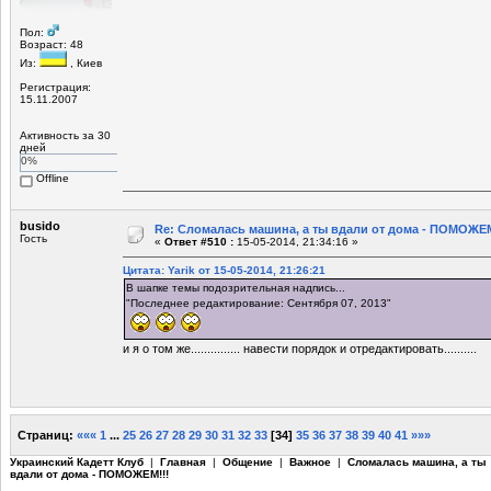
Пол:
Возраст: 48
Из:
, Киев
Регистрация:
15.11.2007
Активность за 30
дней
0%
Offline
busido
Re: Сломалась машина, а ты вдали от дома - ПОМОЖЕМ
Гость
«
Ответ #510 :
15-05-2014, 21:34:16 »
Цитата: Yarik от 15-05-2014, 21:26:21
В шапке темы подозрительная надпись...
"Последнее редактирование: Сентября 07, 2013"
и я о том же............... навести порядок и отредактировать..........
Страниц:
«««
1
...
25
26
27
28
29
30
31
32
33
[
34
]
35
36
37
38
39
40
41
»»»
Украинский Кадетт Клуб
|
Главная
|
Общение
|
Важное
|
Сломалась машина, а ты
вдали от дома - ПОМОЖЕМ!!!