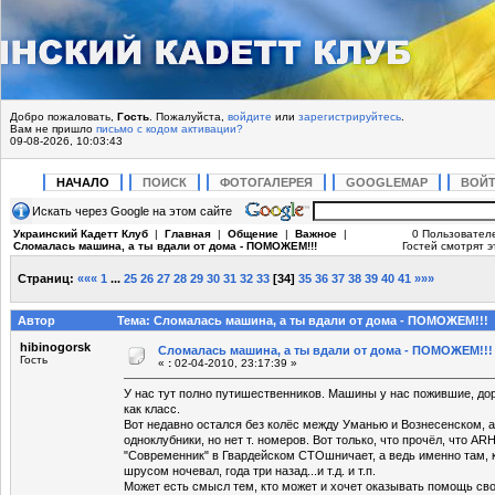
Добро пожаловать,
Гость
. Пожалуйста,
войдите
или
зарегистрируйтесь
.
Вам не пришло
письмо с кодом активации?
09-08-2026, 10:03:43
НАЧАЛО
ПОИСК
ФОТОГАЛЕРЕЯ
GOOGLEMAP
ВОЙ
Искать через Google на этом сайте
Украинский Кадетт Клуб
|
Главная
|
Общение
|
Важное
|
0 Пользовател
Сломалась машина, а ты вдали от дома - ПОМОЖЕМ!!!
Гостей смотрят э
Страниц:
«««
1
...
25
26
27
28
29
30
31
32
33
[
34
]
35
36
37
38
39
40
41
»»»
Автор
Тема: Сломалась машина, а ты вдали от дома - ПОМОЖЕМ!!! 
hibinogorsk
Сломалась машина, а ты вдали от дома - ПОМОЖЕМ!!!
Гость
«
:
02-04-2010, 23:17:39 »
У нас тут полно путишественников. Машины у нас пожившие, дор
как класс.
Вот недавно остался без колёс между Уманью и Вознесенском, а 
одноклубники, но нет т. номеров. Вот только, что прочёл, что 
"Современник" в Гвардейском СТОшничает, а ведь именно там,
шрусом ночевал, года три назад...и т.д. и т.п.
Может есть смысл тем, кто может и хочет оказывать помощь св