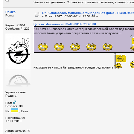
Жизнь - это движение. Только кто-то шевелит мозгами, а кто-то хло
Ромка
Re: Сломалась машина, а ты вдали от дома - ПОМОЖЕМ
Ромка
«
Ответ #507 :
05-05-2014, 22:58:48 »
Цитата: Иванович от 05-05-2014, 21:49:08
Карма: +10/-1
Сообщений: 225
ОГРОМНОЕ спасибо Роме! Сегодня сломался мой Kadett под Мелито
поломка была устранена оперативно,в течении получаса ....
наздоровье - лишь бы радовало) всегда рад помочь
Украина - моя
Родина!
Пол:
Возраст: 38
Из:
, Киев
Регистрация:
17.01.2013
Активность за 30