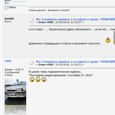
дней
0%
Offline
Утром деньги - вечером стулья!!!
busido
Re: Сломалась машина, а ты вдали от дома - ПОМОЖЕМ
Гость
«
Ответ #508 :
15-05-2014, 21:23:27 »
а кто знает....... база(список) давно обновлялся......если нет....
довносите страждущих в список и выложите списочег....
Yarik
Re: Сломалась машина, а ты вдали от дома - ПОМОЖЕМ
«
Ответ #509 :
15-05-2014, 21:26:21 »
Карма: +142/-0
В шапке темы подозрительная надпись...
Сообщений:
17019
"Последнее редактирование: Сентября 07, 2013"