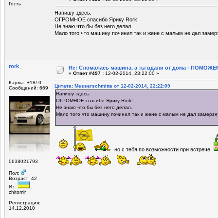
Гость
Напишу здесь.
ОГРОМНОЕ спасибо Ярику Rork!
Не знаю что бы без него делал.
Мало того что машину починил так и жене с малым не дал замер
rork_
Re: Сломалась машина, а ты вдали от дома - ПОМОЖЕМ
«
Ответ #497 :
12-02-2014, 23:22:00 »
Карма: +18/-0
Цитата: Messerschmitte от 12-02-2014, 22:22:09
Сообщений: 669
Напишу здесь.
ОГРОМНОЕ спасибо Ярику Rork!
Не знаю что бы без него делал.
Мало того что машину починил так и жене с малым не дал замерзн
но с тебя по возможности при встрече
0638021793
Пол:
Возраст: 42
Из:
,
zhitomir
Регистрация:
14.12.2010