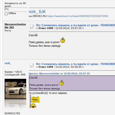
Активность за 30
дней
0%
rork_ БЖ
Offline
на DRIVE2.RU
https://www.drive2.ru/r/opel/288230376151807056/
Messerschmitte
Re: Сломалась машина, а ты вдали от дома - ПОМОЖЕМ
Me 262
«
Ответ #498 :
12-02-2014, 23:37:10 »
Гость
Смсбй
Пиво,девки, рок-н-ролл
Только без жены приеду.
rork_
Re: Сломалась машина, а ты вдали от дома - ПОМОЖЕМ
«
Ответ #499 :
13-02-2014, 02:09:20 »
Карма: +18/-0
Цитата: Messerschmitte от 12-02-2014, 23:37:10
Сообщений: 669
Смсбй
Пиво,девки, рок-н-ролл
Только без жены приеду.
та успокойся)) то все лирика
0638021793