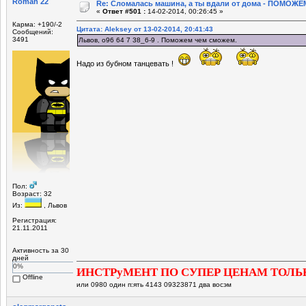
Roman 22
Re: Сломалась машина, а ты вдали от дома - ПОМОЖЕМ
«
Ответ #501 :
14-02-2014, 00:26:45 »
Карма: +190/-2
Цитата: Aleksey от 13-02-2014, 20:41:43
Сообщений:
3491
Львов, о96 64 7 38_6-9 . Поможем чем сможем.
Надо из бубном танцевать !
Пол:
Возраст: 32
Из:
, Львов
Регистрация:
21.11.2011
Активность за 30
дней
0%
ИНСТРуМЕНТ ПО СУПЕР ЦЕНАМ ТОЛЬ
Offline
или 0980 один п:ять 4143 09323871 два восэм