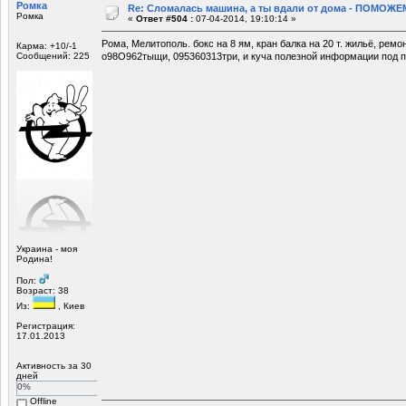
Ромка
Re: Сломалась машина, а ты вдали от дома - ПОМОЖЕМ
Ромка
«
Ответ #504 :
07-04-2014, 19:10:14 »
Рома, Мелитополь. бокс на 8 ям, кран балка на 20 т. жильё, ремо
Карма: +10/-1
Сообщений: 225
о98О962тыщи, 095360313три, и куча полезной информации под п
Украина - моя
Родина!
Пол:
Возраст: 38
Из:
, Киев
Регистрация:
17.01.2013
Активность за 30
дней
0%
Offline