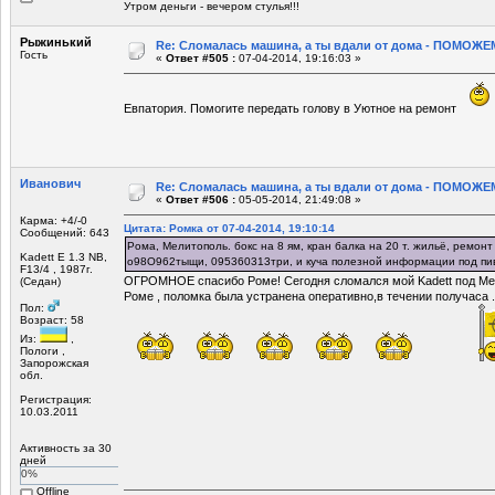
Утром деньги - вечером стулья!!!
Рыжинький
Re: Сломалась машина, а ты вдали от дома - ПОМОЖЕМ
Гость
«
Ответ #505 :
07-04-2014, 19:16:03 »
Евпатория. Помогите передать голову в Уютное на ремонт
Иванович
Re: Сломалась машина, а ты вдали от дома - ПОМОЖЕМ
«
Ответ #506 :
05-05-2014, 21:49:08 »
Карма: +4/-0
Цитата: Ромка от 07-04-2014, 19:10:14
Сообщений: 643
Рома, Мелитополь. бокс на 8 ям, кран балка на 20 т. жильё, ремонт
Kadett E 1.3 NB,
о98О962тыщи, 095360313три, и куча полезной информации под пи
F13/4 , 1987г.
ОГРОМНОЕ спасибо Роме! Сегодня сломался мой Kadett под Мел
(Седан)
Роме , поломка была устранена оперативно,в течении получаса ..
Пол:
Возраст: 58
Из:
,
Пологи ,
Запорожская
обл.
Регистрация:
10.03.2011
Активность за 30
дней
0%
Offline