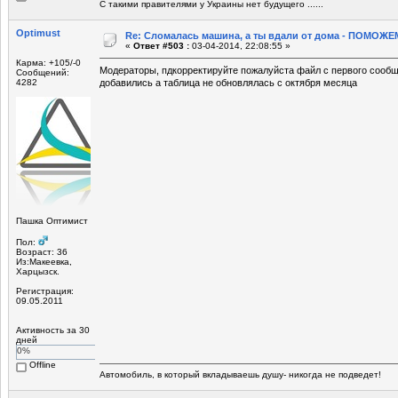
С такими правителями у Украины нет будущего ......
Optimust
Re: Сломалась машина, а ты вдали от дома - ПОМОЖЕМ
«
Ответ #503 :
03-04-2014, 22:08:55 »
Карма: +105/-0
Модераторы, пдкорректируйте пожалуйста файл с первого сообщ
Сообщений:
4282
добавились а таблица не обновлялась с октября месяца
Пашка Оптимист
Пол:
Возраст: 36
Из:Макеевка,
Харцызск.
Регистрация:
09.05.2011
Активность за 30
дней
0%
Offline
Автомобиль, в который вкладываешь душу- никогда не подведет!