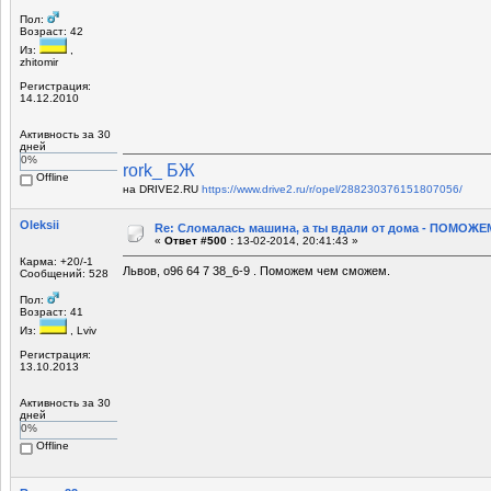
Пол:
Возраст: 42
Из:
,
zhitomir
Регистрация:
14.12.2010
Активность за 30
дней
0%
rork_ БЖ
Offline
на DRIVE2.RU
https://www.drive2.ru/r/opel/288230376151807056/
Oleksii
Re: Сломалась машина, а ты вдали от дома - ПОМОЖЕМ
«
Ответ #500 :
13-02-2014, 20:41:43 »
Карма: +20/-1
Львов, о96 64 7 38_6-9 . Поможем чем сможем.
Сообщений: 528
Пол:
Возраст: 41
Из:
, Lviv
Регистрация:
13.10.2013
Активность за 30
дней
0%
Offline