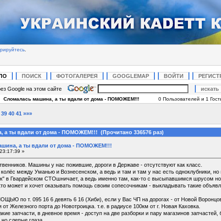
трируйтесь
.
ЛО
ПОИСК
ФОТОГАЛЕРЕЯ
GOOGLEMAP
ВОЙТИ
РЕГИСТ
ез Google на этом сайте
|
Сломалась машина, а ты вдали от дома - ПОМОЖЕМ!!!
0 Пользователей и 1 Гость
39
40
41
»»»
, а ты вдали от дома - ПОМОЖЕМ!!! (Прочитано 336576 раз)
шина, а ты вдали от дома - ПОМОЖЕМ!!!
23:17:39 »
твенников. Машины у нас пожившие, дороги в Державе - отсутствуют как класс.
 колёс между Уманью и Вознесенском, а ведь и там и там у нас есть одноклубники, но 
 в Гвардейском СТОшничает, а ведь именно там, как-то с высыпавшимся шрусом ночевал
кто может и хочет оказывать помощь своим сопесочникам - выкладывать такие объявл
 по т. 095 16 6 девять 6 16 (Хиби), если у Вас ЧП на дорогах - от Новой Воронцов
от Железного порта до Новотроицка. т.е. в радиусе 100км от г. Новая Каховка.
какие запчасти, в дневное время - доступ на две разборки и пару магазинов запчастей,
 но слепые глаза.