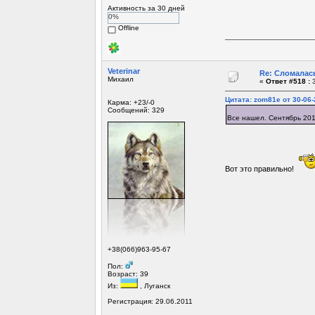
Активность за 30 дней
0%
Offline
Veterinar
Re: Сломалась
Михаил
«
Ответ #518 :
3
Цитата: zom81e от 30-06-
Карма: +23/-0
Сообщений: 329
Все нашел. Сентябрь 201
Вот это правильно!
+38(066)963-95-67
Пол:
Возраст: 39
Из:
, Луганск
Регистрация: 29.06.2011