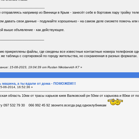
------------------------------------
е отправляясь например из Винници в Крым - занесёт себе в бортовик пару тройку тел
ем давать свои данные - подумайте хорошенько - на самом деле сможете помочь или не
ой выше объявление - как действующее.
________________________
ию прикреплены файлы, где сведены все известные контактные номера телефонов одн
а же таблица с сортировкой по городу жительства, но сохраненная в разных форматах.
ие: 15-08-2023, 19:04:39 от Ruslan Nikolaevich K7
»
 машина, а ты вдали от дома - ПОМОЖЕМ!!!
5-06-2014, 16:52:36 »
кая область 10км от трасы харьков киев Валковский рн 50км от харькова и 80км от п
у 097 532 79 30 066 992 45 92 звоните.всегда рад одноклубникам