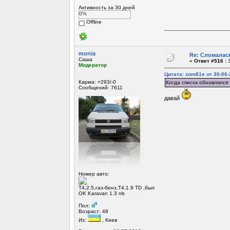
Активность за 30 дней
0%
Offline
monia
Re: Сломалась
Саша
«
Ответ #516 :
3
Модератор
Цитата: zom81e от 30-06-
Карма: +293/-0
Когда список обновлялся
Сообщений: 7611
давай
Номер авто:
Т4,2.5,газ-бенз,Т4,1.9 TD ,был
OK Karavan 1.3 nb
Пол:
Возраст: 48
Из:
, Киев