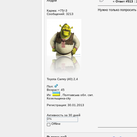
Андрій
«
Ответ #513 :
2
Нужно только попросить
Карма: +75/-3
Сообщений: 3213
Toyota Camry (40) 2,4
Пол:
Возраст: 45
Из:
, Полтавська обл. смт.
Козельщина-city
Регистрация: 30.01.2013
Активность за 30 дней
0%
Offline
Рыжинький