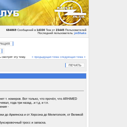
684869
Сообщений в
14330
Тем от
23445
Пользователей
Последний пользователь:
jmShaks
РАЦИЯ
 смотрят эту тему.
« предыдущая тема
следующая тема »
ПЕЧАТЬ
нет т. номеров. Вот только, что прочёл, что ARHIMED
, года три назад...и т.д. и т.п.
ения -
ки до Армянска и от Херсона до Мелитополя, от Великой
 буксировочный тросс и запаска.