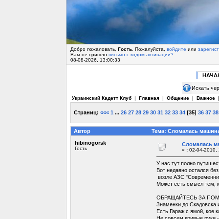
Добро пожаловать,
Гость
. Пожалуйста,
войдите
или
зарегис
Вам не пришло
письмо с кодом активации?
08-08-2026, 13:00:33
НАЧА
Искать чер
Украинский Кадетт Клуб
|
Главная
|
Общение
|
Важное
Страниц:
«««
1
...
26
27
28
29
30
31
32
33
34
[
35
]
36
37
38
Автор
Тема: Сломалась машина
hibinogorsk
Сломалась ма
Гость
«
:
02-04-2010, 
У нас тут полно путишес
Вот недавно остался без
возле АЗС "Современник"
Может есть смысл тем, 
ОБРАЩАЙТЕСЬ ЗА ПОМОЩЬЮ
Знаменки до Скадовска и 
Есть Гараж с ямой, кое 
Не совсем кривые руки -