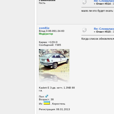
Re: Сломалась
Гость
«
Ответ #514 :
3
мало ли кто будет ехат
zom81e
Re: Сломалась
Влад 0-96-991-34-60
«
Ответ #515 :
3
Модератор
Когда список обновлялся
Карма: +120/-0
Сообщений: 7385
Kadett E 3-дв. хетч. 1.3NB 88
г.в.
Пол:
Возраст: 38
Из:
, Коростень
Регистрация: 08.01.2013