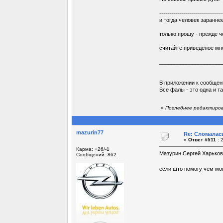
--------------------------------
и тогда человек заранне
только прошу - прежде ч
считайте приведёное мн
_____________________
В приложении к сообщен
Все фалы - это одна и т
«
Последнее редактирован
mazurin77
Re: Сломалась
«
Ответ #511 :
2
Карма: +26/-1
Мазурин Сергей Харьковс
Сообщений: 862
если што помогу чем мог