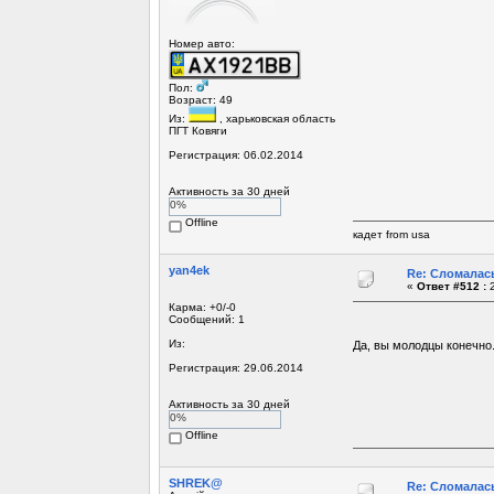
Номер авто:
Пол:
Возраст: 49
Из:
, харьковская область
ПГТ Ковяги
Регистрация: 06.02.2014
Активность за 30 дней
0%
Offline
кадет from usa
yan4ek
Re: Сломалась
«
Ответ #512 :
2
Карма: +0/-0
Сообщений: 1
Из:
Да, вы молодцы конечно.
Регистрация: 29.06.2014
Активность за 30 дней
0%
Offline
SHREK@
Re: Сломалась