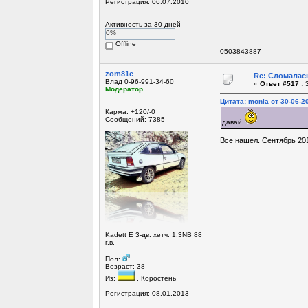
Регистрация: 06.07.2010
Активность за 30 дней
0%
Offline
0503843887
zom81e
Re: Сломалась
Влад 0-96-991-34-60
«
Ответ #517 :
3
Модератор
Цитата: monia от 30-06-20
Карма: +120/-0
Сообщений: 7385
давай
Все нашел. Сентябрь 201
Kadett E 3-дв. хетч. 1.3NB 88
г.в.
Пол:
Возраст: 38
Из:
, Коростень
Регистрация: 08.01.2013