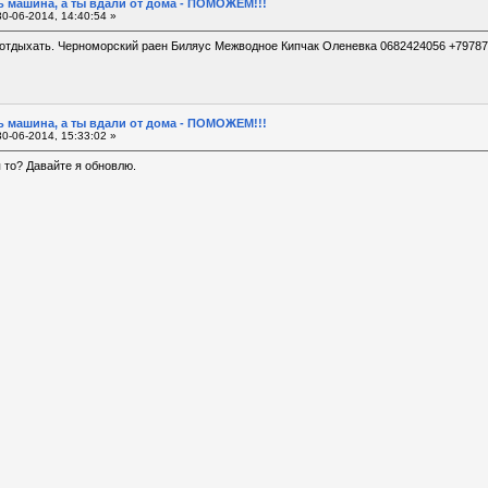
 машина, а ты вдали от дома - ПОМОЖЕМ!!!
0-06-2014, 14:40:54 »
ь отдыхать. Черноморский раен Биляус Межводное Кипчак Оленевка 0682424056 +7978
 машина, а ты вдали от дома - ПОМОЖЕМ!!!
0-06-2014, 15:33:02 »
 то? Давайте я обновлю.