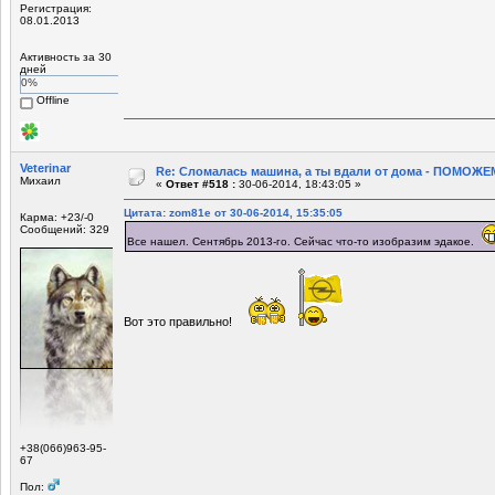
Регистрация:
08.01.2013
Активность за 30
дней
0%
Offline
Veterinar
Re: Сломалась машина, а ты вдали от дома - ПОМОЖЕМ
Михаил
«
Ответ #518 :
30-06-2014, 18:43:05 »
Цитата: zom81e от 30-06-2014, 15:35:05
Карма: +23/-0
Сообщений: 329
Все нашел. Сентябрь 2013-го. Сейчас что-то изобразим эдакое.
Вот это правильно!
+38(066)963-95-
67
Пол: