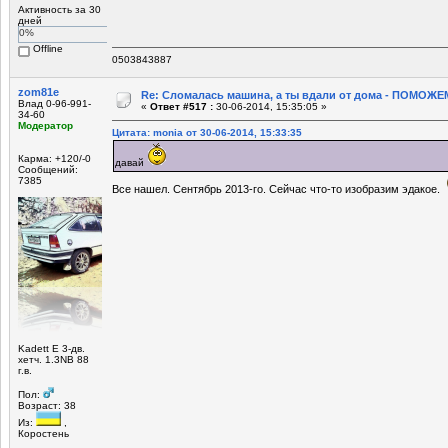
Активность за 30
дней
0%
Offline
0503843887
zom81e
Re: Сломалась машина, а ты вдали от дома - ПОМОЖЕМ
Влад 0-96-991-
«
Ответ #517 :
30-06-2014, 15:35:05 »
34-60
Модератор
Цитата: monia от 30-06-2014, 15:33:35
Карма: +120/-0
давай
Сообщений:
7385
Все нашел. Сентябрь 2013-го. Сейчас что-то изобразим эдакое.
Kadett E 3-дв.
хетч. 1.3NB 88
г.в.
Пол:
Возраст: 38
Из:
,
Коростень