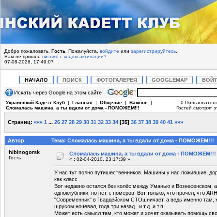
Добро пожаловать,
Гость
. Пожалуйста,
войдите
или
зарегистрируйтесь
.
Вам не пришло
письмо с кодом активации?
07-08-2026, 17:49:07
НАЧАЛО
ПОИСК
ФОТОГАЛЕРЕЯ
GOOGLEMAP
ВОЙ
Искать через Google на этом сайте
Украинский Кадетт Клуб
|
Главная
|
Общение
|
Важное
|
0 Пользовател
Сломалась машина, а ты вдали от дома - ПОМОЖЕМ!!!
Гостей смотрят э
Страниц:
«««
1
...
26
27
28
29
30
31
32
33
34
[
35
]
36
37
38
39
40
41
»»»
Автор
Тема: Сломалась машина, а ты вдали от дома - ПОМОЖЕМ!!! 
hibinogorsk
Сломалась машина, а ты вдали от дома - ПОМОЖЕМ!!!
Гость
«
:
02-04-2010, 23:17:39 »
У нас тут полно путишественников. Машины у нас пожившие, дор
как класс.
Вот недавно остался без колёс между Уманью и Вознесенском, а 
одноклубники, но нет т. номеров. Вот только, что прочёл, что 
"Современник" в Гвардейском СТОшничает, а ведь именно там,
шрусом ночевал, года три назад...и т.д. и т.п.
Может есть смысл тем, кто может и хочет оказывать помощь св