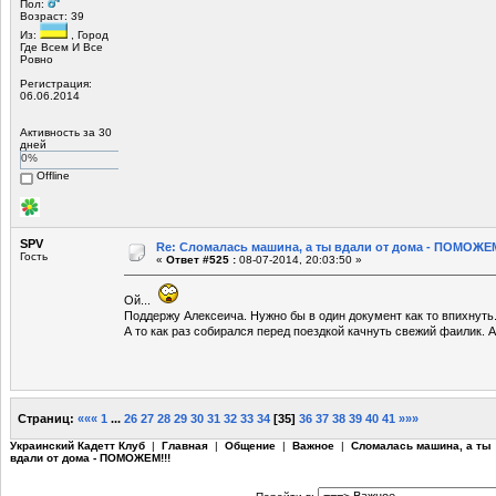
Пол:
Возраст: 39
Из:
, Город
Где Всем И Все
Ровно
Регистрация:
06.06.2014
Активность за 30
дней
0%
Offline
SPV
Re: Сломалась машина, а ты вдали от дома - ПОМОЖЕМ
Гость
«
Ответ #525 :
08-07-2014, 20:03:50 »
Ой...
Поддержу Алексеича. Нужно бы в один документ как то впихнуть
А то как раз собирался перед поездкой качнуть свежий фаилик. А
Страниц:
«««
1
...
26
27
28
29
30
31
32
33
34
[
35
]
36
37
38
39
40
41
»»»
Украинский Кадетт Клуб
|
Главная
|
Общение
|
Важное
|
Сломалась машина, а ты
вдали от дома - ПОМОЖЕМ!!!