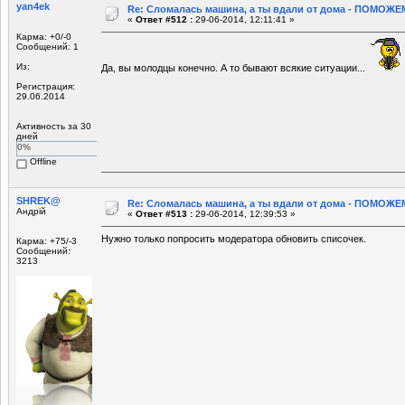
yan4ek
Re: Сломалась машина, а ты вдали от дома - ПОМОЖЕМ
«
Ответ #512 :
29-06-2014, 12:11:41 »
Карма: +0/-0
Сообщений: 1
Из:
Да, вы молодцы конечно. А то бывают всякие ситуации...
Регистрация:
29.06.2014
Активность за 30
дней
0%
Offline
SHREK@
Re: Сломалась машина, а ты вдали от дома - ПОМОЖЕМ
Андрій
«
Ответ #513 :
29-06-2014, 12:39:53 »
Нужно только попросить модератора обновить списочек.
Карма: +75/-3
Сообщений:
3213