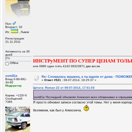
Пол:
Возраст: 32
Из:
, Львов
Регистрация:
21.11.2011
Активность за 30
дней
0%
ИНСТРуМЕНТ ПО СУПЕР ЦЕНАМ ТОЛЬ
Offline
или 0980 один п:ять 4143 09323871 два восэм
zom81e
Re: Сломалась машина, а ты вдали от дома - ПОМОЖЕМ
Влад 0-96-991-
«
Ответ #521 :
08-07-2014, 19:25:37 »
34-60
Модератор
Цитата: Roman 22 от 08-07-2014, 17:01:03
Карма: +120/-0
zom81e Последний обновлял Алексеич всех обзванивал и спраши
Сообщений:
7385
Я просто обновил записи согласно этой темы. Нет у меня корпо
безлимом, как был у Алексеича.