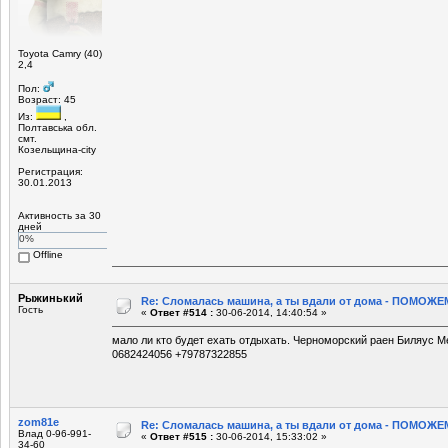
Toyota Camry (40)
2,4
Пол:
Возраст: 45
Из:
,
Полтавська обл.
смт.
Козельщина-city
Регистрация:
30.01.2013
Активность за 30
дней
0%
Offline
Рыжинький
Re: Сломалась машина, а ты вдали от дома - ПОМОЖЕМ
Гость
«
Ответ #514 :
30-06-2014, 14:40:54 »
мало ли кто будет ехать отдыхать. Черноморский раен Биляус 
0682424056 +79787322855
zom81e
Re: Сломалась машина, а ты вдали от дома - ПОМОЖЕМ
Влад 0-96-991-
«
Ответ #515 :
30-06-2014, 15:33:02 »
34-60