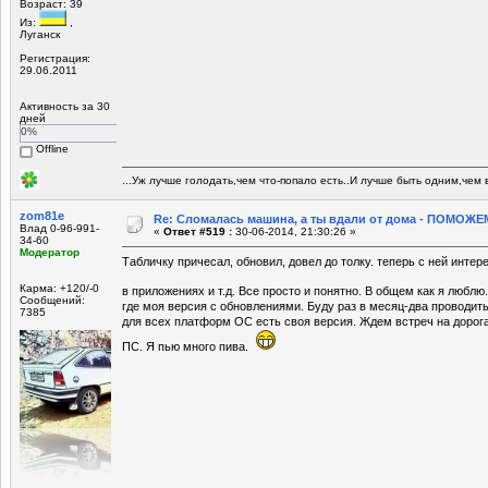
Возраст: 39
Из:
,
Луганск
Регистрация:
29.06.2011
Активность за 30
дней
0%
Offline
...Уж лучше голодать,чем что-попало есть..И лучше быть одним,чем в
zom81e
Re: Сломалась машина, а ты вдали от дома - ПОМОЖЕМ
Влад 0-96-991-
«
Ответ #519 :
30-06-2014, 21:30:26 »
34-60
Модератор
Табличку причесал, обновил, довел до толку. теперь с ней интер
Карма: +120/-0
в приложениях и т.д. Все просто и понятно. В общем как я любл
Сообщений:
где моя версия с обновлениями. Буду раз в месяц-два проводит
7385
для всех платформ ОС есть своя версия. Ждем встреч на дорога
ПС. Я пью много пива.