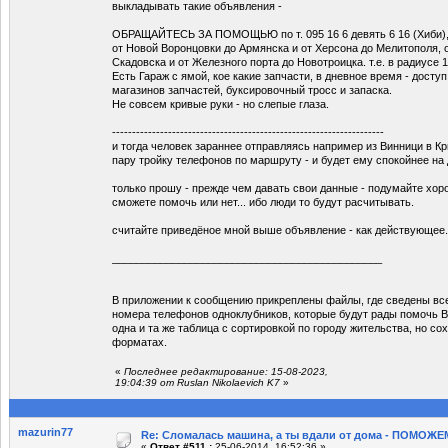
выкладывать такие объявления -
ОБРАЩАЙТЕСЬ ЗА ПОМОЩЬЮ по т. 095 16 6 девять 6 16 (Хиби), е
от Новой Воронцовки до Армянска и от Херсона до Мелитополя, 
Скадовска и от Железного порта до Новотроицка. т.е. в радиусе 1
Есть Гараж с ямой, кое какие запчасти, в дневное время - доступ
магазинов запчастей, буксировочный тросс и запаска.
Не совсем кривые руки - но слепые глаза.
--------------------------------------------------------------------
и тогда человек зараннее отправляясь например из Винници в Кр
пару тройку телефонов по маршруту - и будет ему спокойнее на
только прошу - прежде чем давать свои данные - подумайте хор
сможете помочь или нет... ибо люди то будут расчитывать.
считайте приведёное мной выше объявление - как действующее.
_____________________________________________
В приложении к сообщению прикреплены файлы, где сведены вс
номера телефонов одноклубников, которые будут рады помочь Ва
одна и та же таблица с сортировкой по городу жительства, но со
форматах.
«
Последнее редактирование: 15-08-2023,
19:04:39 от Ruslan Nikolaevich K7
»
mazurin77
Re: Сломалась машина, а ты вдали от дома - ПОМОЖЕМ
«
Ответ #511 :
25-06-2014, 16:52:36 »