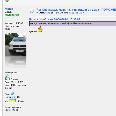
monia
Re: Сломалась машина, а ты вдали от дома - ПОМОЖЕМ
Саша
«
Ответ #516 :
30-06-2014, 15:33:35 »
Модератор
Цитата: zom81e от 30-06-2014, 15:33:02
Карма: +293/-0
Когда список обновлялся то? Давайте я обновлю.
Сообщений:
7611
давай
Номер авто:
Т4,2.5,газ-
бенз,Т4,1.9 TD
,был OK Karavan
1.3 nb
Пол:
Возраст: 48
Из:
, Киев
Регистрация:
06.07.2010