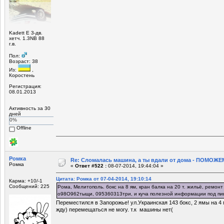
Kadett E 3-дв.
хетч. 1.3NB 88
г.в.
Пол:
Возраст: 38
Из:
,
Коростень
Регистрация:
08.01.2013
Активность за 30
дней
0%
Offline
Ромка
Re: Сломалась машина, а ты вдали от дома - ПОМОЖЕМ
Ромка
«
Ответ #522 :
08-07-2014, 19:44:04 »
Цитата: Ромка от 07-04-2014, 19:10:14
Карма: +10/-1
Сообщений: 225
Рома, Мелитополь. бокс на 8 ям, кран балка на 20 т. жильё, ремонт
о98О962тыщи, 095360313три, и куча полезной информации под пи
Переместился в Запорожье! ул.Украинская 143 бокс, 2 ямы на 4
жду) перемещаться не могу. т.к машины нет(