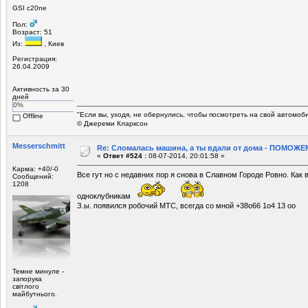
GSI c20ne
Пол:
Возраст: 51
Из:
, Киев
Регистрация:
26.04.2009
Активность за 30
дней
0%
"Если вы, уходя, не обернулись, чтобы посмотреть на свой автомоб
Offline
© Джереми Кларксон
Mеsserschmitt
Re: Сломалась машина, а ты вдали от дома - ПОМОЖЕМ
«
Ответ #524 :
08-07-2014, 20:01:58 »
Карма: +40/-0
Все гут но с недавних пор я снова в Славном Городе Ровно. Как 
Сообщений:
1208
одноклубникам
З.ы. появился робочий МТС, всегда со мной +38о66 1о4 13 оо
Темне минуле -
запорука
світлого
майбутнього.