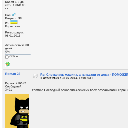
Kadett E 3-дв.
хетч. 1.3NB 88
г.в.
Пол:
Возраст: 38
Из:
,
Коростень
Регистрация:
08.01.2013
Активность за 30
дней
0%
Offline
Roman 22
Re: Сломалась машина, а ты вдали от дома - ПОМОЖЕМ
«
Ответ #520 :
08-07-2014, 17:01:03 »
Карма: +190/-2
Сообщений:
3491
zom81e Последний обновлял Алексеич всех обзванивал и спра