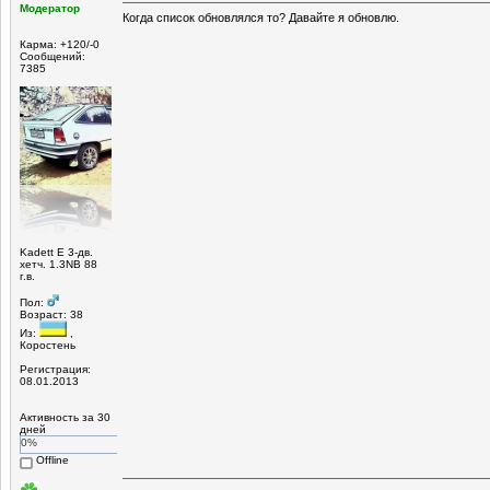
Модератор
Когда список обновлялся то? Давайте я обновлю.
Карма: +120/-0
Сообщений:
7385
Kadett E 3-дв.
хетч. 1.3NB 88
г.в.
Пол:
Возраст: 38
Из:
,
Коростень
Регистрация:
08.01.2013
Активность за 30
дней
0%
Offline