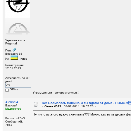
Украина - моя
Родина!
Пол:
Возраст: 38
Из:
, Киев
Регистрация:
17.01.2013
Активность за 30
дней
0%
Offline
Утром деньги - вечером стулья!!!
Aleksei4
Re: Сломалась машина, а ты вдали от дома - ПОМОЖ
Василий
«
Ответ #523 :
08-07-2014, 19:57:20 »
Модератор
Ну и что из этого нужно скачивать??? Можно как то из десяти ф
Карма: +75/-3
Сообщений:
7852