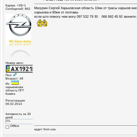
Карма: +26/-1
Мазурин Сергей Харьковская область 10км от трасы харьков кие
Сообщений: 862
харькова и 80км от полтавы
если што помогу чем могу 097 532 79 30 066 992 45 92 звоните
Номер авто:
Пол:
Возраст: 49
Из:
,
харьковская
область ПГТ
Ковяги
Регистрация:
06.02.2014
Активность за 30
дней
0%
Offline
кадет from usa