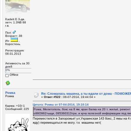
Kadett E 3-дв.
хетч. 1.3NB 88
г.в.
Пол:
Возраст: 38
Из:
,
Коростень
Регистрация:
08.01.2013
Активность за 30
дней
0%
Offline
Ромка
Re: Сломалась машина, а ты вдали от дома - ПОМОЖЕМ
Ромка
«
Ответ #522 :
08-07-2014, 19:44:04 »
Цитата: Ромка от 07-04-2014, 19:10:14
Карма: +10/-1
Сообщений: 225
Рома, Мелитополь. бокс на 8 ям, кран балка на 20 т. жильё, ремонт
о98О962тыщи, 095360313три, и куча полезной информации под пи
Переместился в Запорожье! ул.Украинская 143 бокс, 2 ямы на 4
жду) перемещаться не могу. т.к машины нет(