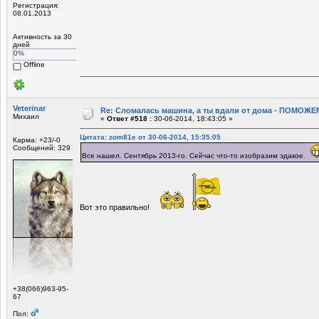
Регистрация:
08.01.2013
Активность за 30
дней
0%
Offline
Veterinar
Re: Сломалась машина, а ты вдали от дома - ПОМОЖЕМ
Михаил
«
Ответ #518 :
30-06-2014, 18:43:05 »
Цитата: zom81e от 30-06-2014, 15:35:05
Карма: +23/-0
Сообщений: 329
Все нашел. Сентябрь 2013-го. Сейчас что-то изобразим эдакое.
Вот это правильно!
+38(066)963-95-
67
Пол: