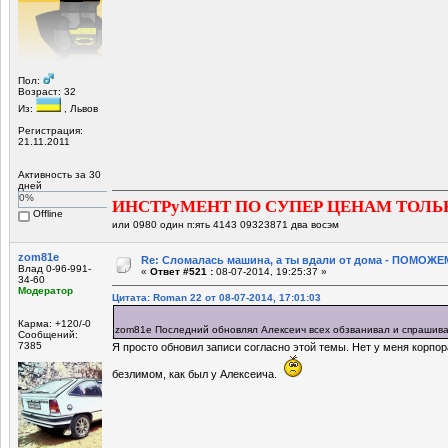
Пол:
Возраст: 32
Из:
, Львов
Регистрация:
21.11.2011
Активность за 30
дней
0%
ИНСТРуМЕНТ ПО СУПЕР ЦЕНАМ ТОЛЬ
Offline
или 0980 один п:ять 4143 09323871 два восэм
zom81e
Re: Сломалась машина, а ты вдали от дома - ПОМОЖЕМ
Влад 0-96-991-
«
Ответ #521 :
08-07-2014, 19:25:37 »
34-60
Модератор
Цитата: Roman 22 от 08-07-2014, 17:01:03
Карма: +120/-0
zom81e Последний обновлял Алексеич всех обзванивал и спраши
Сообщений:
7385
Я просто обновил записи согласно этой темы. Нет у меня корпо
безлимом, как был у Алексеича.