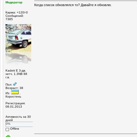
Модератор
Когда список обновлялся то? Давайте я обновлю.
Карма: +120/-0
Сообщений:
7385
Kadett E 3-дв.
хетч. 1.3NB 88
г.в.
Пол:
Возраст: 38
Из:
,
Коростень
Регистрация:
08.01.2013
Активность за 30
дней
0%
Offline