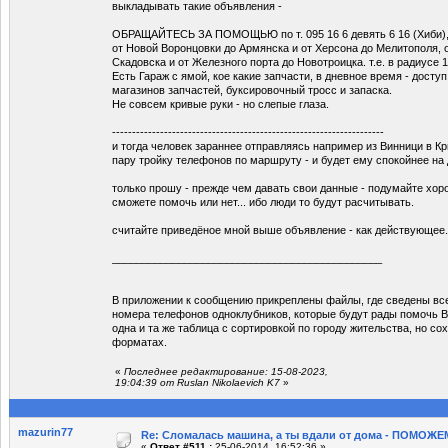
выкладывать такие объявления -
ОБРАЩАЙТЕСЬ ЗА ПОМОЩЬЮ по т. 095 16 6 девять 6 16 (Хиби), е
от Новой Воронцовки до Армянска и от Херсона до Мелитополя, 
Скадовска и от Железного порта до Новотроицка. т.е. в радиусе 1
Есть Гараж с ямой, кое какие запчасти, в дневное время - доступ
магазинов запчастей, буксировочный тросс и запаска.
Не совсем кривые руки - но слепые глаза.
--------------------------------------------------------------------
и тогда человек зараннее отправляясь например из Винници в Кр
пару тройку телефонов по маршруту - и будет ему спокойнее на
только прошу - прежде чем давать свои данные - подумайте хор
сможете помочь или нет... ибо люди то будут расчитывать.
считайте приведёное мной выше объявление - как действующее.
_____________________________________________
В приложении к сообщению прикреплены файлы, где сведены вс
номера телефонов одноклубников, которые будут рады помочь Ва
одна и та же таблица с сортировкой по городу жительства, но со
форматах.
«
Последнее редактирование: 15-08-2023,
19:04:39 от Ruslan Nikolaevich K7
»
mazurin77
Re: Сломалась машина, а ты вдали от дома - ПОМОЖЕМ
«
Ответ #511 :
25-06-2014, 16:52:36 »