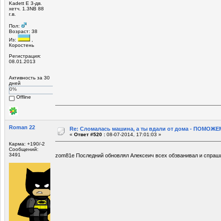
Kadett E 3-дв.
хетч. 1.3NB 88
г.в.
Пол:
Возраст: 38
Из:
,
Коростень
Регистрация:
08.01.2013
Активность за 30
дней
0%
Offline
Roman 22
Re: Сломалась машина, а ты вдали от дома - ПОМОЖЕМ
«
Ответ #520 :
08-07-2014, 17:01:03 »
Карма: +190/-2
Сообщений:
3491
zom81e Последний обновлял Алексеич всех обзванивал и спра