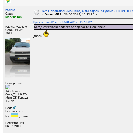
monia
Re: Сломалась машина, а ты вдали от дома - ПОМОЖЕМ
Саша
«
Ответ #516 :
30-06-2014, 15:33:35 »
Модератор
Цитата: zom81e от 30-06-2014, 15:33:02
Карма: +293/-0
Когда список обновлялся то? Давайте я обновлю.
Сообщений:
7611
давай
Номер авто:
Т4,2.5,газ-
бенз,Т4,1.9 TD
,был OK Karavan
1.3 nb
Пол:
Возраст: 48
Из:
, Киев
Регистрация:
06.07.2010