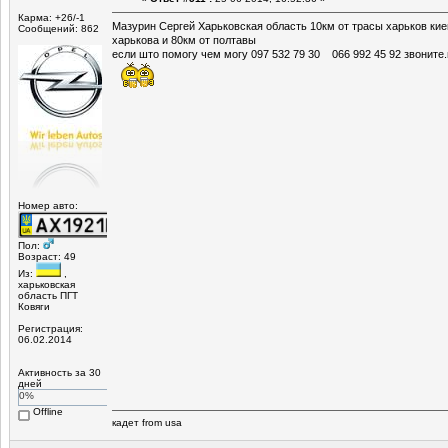
Карма: +26/-1
Мазурин Сергей Харьковская область 10км от трасы харьков кие
Сообщений: 862
харькова и 80км от полтавы
если што помогу чем могу 097 532 79 30 066 992 45 92 звоните
Номер авто:
Пол:
Возраст: 49
Из:
,
харьковская
область ПГТ
Ковяги
Регистрация:
06.02.2014
Активность за 30
дней
0%
Offline
кадет from usa