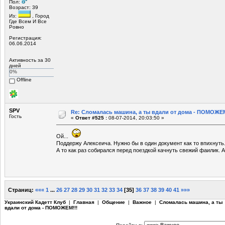
Пол:
Возраст: 39
Из:
, Город
Где Всем И Все
Ровно
Регистрация:
06.06.2014
Активность за 30
дней
0%
Offline
SPV
Re: Сломалась машина, а ты вдали от дома - ПОМОЖЕМ
Гость
«
Ответ #525 :
08-07-2014, 20:03:50 »
Ой...
Поддержу Алексеича. Нужно бы в один документ как то впихнуть
А то как раз собирался перед поездкой качнуть свежий фаилик. А
Страниц:
«««
1
...
26
27
28
29
30
31
32
33
34
[
35
]
36
37
38
39
40
41
»»»
Украинский Кадетт Клуб
|
Главная
|
Общение
|
Важное
|
Сломалась машина, а ты
вдали от дома - ПОМОЖЕМ!!!