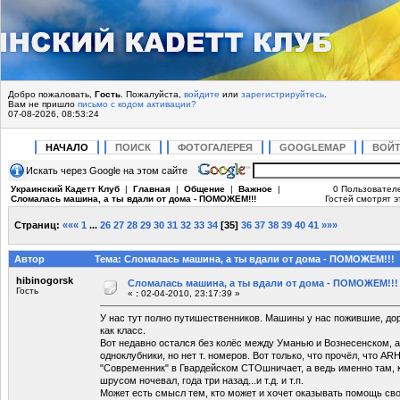
Добро пожаловать,
Гость
. Пожалуйста,
войдите
или
зарегистрируйтесь
.
Вам не пришло
письмо с кодом активации?
07-08-2026, 08:53:24
НАЧАЛО
ПОИСК
ФОТОГАЛЕРЕЯ
GOOGLEMAP
ВОЙ
Искать через Google на этом сайте
Украинский Кадетт Клуб
|
Главная
|
Общение
|
Важное
|
0 Пользовател
Сломалась машина, а ты вдали от дома - ПОМОЖЕМ!!!
Гостей смотрят э
Страниц:
«««
1
...
26
27
28
29
30
31
32
33
34
[
35
]
36
37
38
39
40
41
»»»
Автор
Тема: Сломалась машина, а ты вдали от дома - ПОМОЖЕМ!!! 
hibinogorsk
Сломалась машина, а ты вдали от дома - ПОМОЖЕМ!!!
Гость
«
:
02-04-2010, 23:17:39 »
У нас тут полно путишественников. Машины у нас пожившие, дор
как класс.
Вот недавно остался без колёс между Уманью и Вознесенском, а 
одноклубники, но нет т. номеров. Вот только, что прочёл, что 
"Современник" в Гвардейском СТОшничает, а ведь именно там,
шрусом ночевал, года три назад...и т.д. и т.п.
Может есть смысл тем, кто может и хочет оказывать помощь св