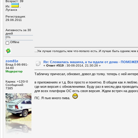
Возраст: 39
Из:
,
Луганск
Регистрация:
29.06.2011
Активность за 30
дней
0%
Offline
...Уж лучше голодать,чем что-попало есть..И лучше быть одним,чем в
zom81e
Re: Сломалась машина, а ты вдали от дома - ПОМОЖЕМ
Влад 0-96-991-
«
Ответ #519 :
30-06-2014, 21:30:26 »
34-60
Модератор
Табличку причесал, обновил, довел до толку. теперь с ней интер
Карма: +120/-0
в приложениях и т.д. Все просто и понятно. В общем как я любл
Сообщений:
где моя версия с обновлениями. Буду раз в месяц-два проводит
7385
для всех платформ ОС есть своя версия. Ждем встреч на дорога
ПС. Я пью много пива.