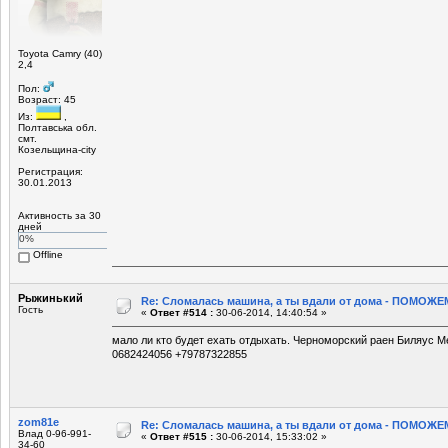
Toyota Camry (40)
2,4
Пол:
Возраст: 45
Из:
,
Полтавська обл.
смт.
Козельщина-city
Регистрация:
30.01.2013
Активность за 30
дней
0%
Offline
Рыжинький
Re: Сломалась машина, а ты вдали от дома - ПОМОЖЕМ
Гость
«
Ответ #514 :
30-06-2014, 14:40:54 »
мало ли кто будет ехать отдыхать. Черноморский раен Биляус 
0682424056 +79787322855
zom81e
Re: Сломалась машина, а ты вдали от дома - ПОМОЖЕМ
Влад 0-96-991-
«
Ответ #515 :
30-06-2014, 15:33:02 »
34-60