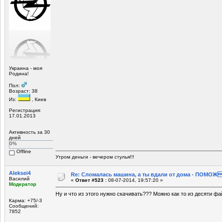
Украина - моя
Родина!
Пол:
Возраст: 38
Из:
, Киев
Регистрация:
17.01.2013
Активность за 30
дней
0%
Offline
Утром деньги - вечером стулья!!!
Aleksei4
Re: Сломалась машина, а ты вдали от дома - ПОМОЖ
Василий
«
Ответ #523 :
08-07-2014, 19:57:20 »
Модератор
Ну и что из этого нужно скачивать??? Можно как то из десяти ф
Карма: +75/-3
Сообщений:
7852