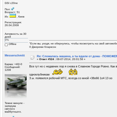
GSI c20ne
Пол:
Возраст: 51
Из:
, Киев
Регистрация:
26.04.2009
Активность за 30
дней
0%
"Если вы, уходя, не обернулись, чтобы посмотреть на свой автомоб
Offline
© Джереми Кларксон
Mеsserschmitt
Re: Сломалась машина, а ты вдали от дома - ПОМОЖЕМ
«
Ответ #524 :
08-07-2014, 20:01:58 »
Карма: +40/-0
Все гут но с недавних пор я снова в Славном Городе Ровно. Как 
Сообщений:
1208
одноклубникам
З.ы. появился робочий МТС, всегда со мной +38о66 1о4 13 оо
Темне минуле -
запорука
світлого
майбутнього.