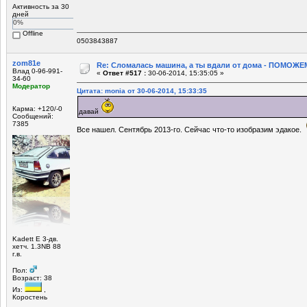
Активность за 30
дней
0%
Offline
0503843887
zom81e
Re: Сломалась машина, а ты вдали от дома - ПОМОЖЕМ
Влад 0-96-991-
«
Ответ #517 :
30-06-2014, 15:35:05 »
34-60
Модератор
Цитата: monia от 30-06-2014, 15:33:35
Карма: +120/-0
давай
Сообщений:
7385
Все нашел. Сентябрь 2013-го. Сейчас что-то изобразим эдакое.
Kadett E 3-дв.
хетч. 1.3NB 88
г.в.
Пол:
Возраст: 38
Из:
,
Коростень