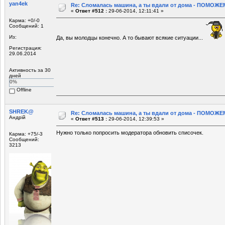
yan4ek
Re: Сломалась машина, а ты вдали от дома - ПОМОЖЕМ
«
Ответ #512 :
29-06-2014, 12:11:41 »
Карма: +0/-0
Сообщений: 1
Из:
Да, вы молодцы конечно. А то бывают всякие ситуации...
Регистрация:
29.06.2014
Активность за 30
дней
0%
Offline
SHREK@
Re: Сломалась машина, а ты вдали от дома - ПОМОЖЕМ
Андрій
«
Ответ #513 :
29-06-2014, 12:39:53 »
Нужно только попросить модератора обновить списочек.
Карма: +75/-3
Сообщений:
3213