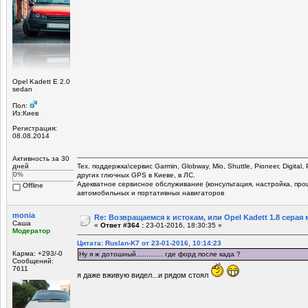
Opel Kadett E 2.0
sedan
Пол:
Из:Киев
Регистрация:
08.08.2014
Активность за 30
дней
Тех. поддержка\сервис Garmin, Globway, Mio, Shuttle, Pioneer, Digital,
0%
других глючных GPS в Киеве, в ЛС.
Адекватное сервисное обслуживание (консультация, настройка, прош
Offline
автомобильных и портативных навигаторов
monia
Re: Возвращаемся к истокам, или Opel Kadett 1.8 серая 
Саша
«
Ответ #364 :
23-01-2016, 18:30:35 »
Модератор
Цитата: Ruslan-K7 от 23-01-2016, 10:14:23
Карма: +293/-0
Ну я ж дотошный............. где форд после када ?
Сообщений:
7611
я даже вживую видел...и рядом стоял