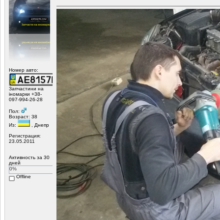
Номер авто:
Запчастини на
іномарки +38-
097-994-26-28
Пол:
Возраст: 38
Из:
, Днепр
Регистрация:
23.05.2011
Активность за 30
дней
0%
Offline