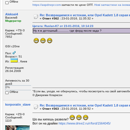
Offline
https://aspdnepr.com-
запчасти по цене ОПТ.
Нові запчастини на інома
Aleksei4
Re: Возвращаемся к истокам, или Opel Kadett 1.8 серая 
Василий
«
Ответ #362 :
23-01-2016, 11:35:32 »
Модератор
Цитата: Ruslan-K7 от 23-01-2016, 10:14:23
Карма: +75/-3
Ну я ж дотошный............. где форд после када ?
Сообщений:
7852
GSI c20ne
Пол:
Возраст: 51
Из:
, Киев
Регистрация:
26.04.2009
Активность за 30
дней
0%
"Если вы, уходя, не обернулись, чтобы посмотреть на свой автомоб
Offline
© Джереми Кларксон
korporativ_slave
Re: Возвращаемся к истокам, или Opel Kadett 1.8 серая 
«
Ответ #363 :
23-01-2016, 11:39:52 »
Карма: +25/-0
Сообщений:
Шо вы кипешь развели?
1110
Вот он на драйве
https://www.drive2.ru/r/ford/1564045/