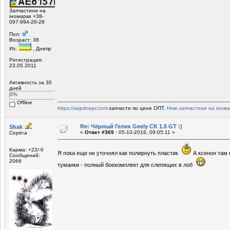
Запчастини на
іномарки +38-
097-994-26-28
Пол:
Возраст: 38
Из:
, Днепр
Регистрация:
23.05.2011
Активность за 30
дней
0%
Offline
https://aspdnepr.com-
запчасти по цене ОПТ.
Нові запчастини на інома
Re: Чёрный Гелик Geely CK 1.5 GT :)
Shak
«
Ответ #369 :
05-10-2016, 09:05:11 »
Серёга
Карма: +22/-0
Я пока еще не уточнял как полирнуть пластик
А ксенон там 
Сообщений:
2066
туманки - полный боекомплект для слепящих в лоб