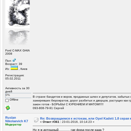
Ford C-MAX GHIA
2008
Пол:
Возраст: 39
Из:
, Киев
Регистрация:
05.02.2011
Активность за 30
дней
0%
В стране бандитов и воров, продажных шлюх и депутатов, забытых 
Offline
зажиревших бюрократов, дорог разбитых и дворцов, растущих как г
закон готов - БОРЬБЫ С КУРЕНИЕМ И МАТОМ!!!!!
093-808-79-91 Сергей
Ruslan
Re: Возвращаемся к истокам, или Opel Kadett 1.8 серая 
Nikolaevich K7
«
Ответ #361 :
23-01-2016, 10:14:23 »
Модератор
Ну я ж дотошный............. где форд после када ?