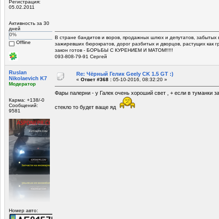
Регистрация:
05.02.2011
Активность за 30
дней
0%
В стране бандитов и воров, продажных шлюх и депутатов, забытых 
Offline
зажиревших бюрократов, дорог разбитых и дворцов, растущих как г
закон готов - БОРЬБЫ С КУРЕНИЕМ И МАТОМ!!!!!
093-808-79-91 Сергей
Ruslan
Re: Чёрный Гелик Geely CK 1.5 GT :)
Nikolaevich K7
«
Ответ #368 :
05-10-2016, 08:32:20 »
Модератор
Фары палерни - у Галек очень хороший свет , + если в туманки з
Карма: +138/-0
Сообщений:
стекло то будет ваще яд
9581
Номер авто: