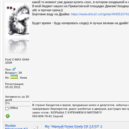
какой то момент уже думал купить сенс, в котором кондишкой и н
В мой бюджет нашел на Приватовской площадке Джилик! Кондишк
абс и прочая хрень))
Бортовик веду на Драйве:
https://www.drive2.ru/r/geely/454051574
Будет время - буду копировать сюда)) А лучше велкам на драйв
Ford C-MAX GHIA
2008
Пол:
Возраст: 39
Из:
, Киев
Регистрация:
05.02.2011
Активность за 30
дней
0%
В стране бандитов и воров, продажных шлюх и депутатов, забытых 
Offline
зажиревших бюрократов, дорог разбитых и дворцов, растущих как г
закон готов - БОРЬБЫ С КУРЕНИЕМ И МАТОМ!!!!!
093-808-79-91 Сергей
Ruslan
Re: Чёрный Гелик Geely CK 1.5 GT :)
Nikolaevich K7