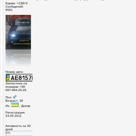
Карма: +138/-0
Сообщений:
9581
Номер авто:
Запчастини на
іномарки +38-
097-994-26-28
Пол:
Возраст: 38
Из:
, Днепр
Регистрация:
23.05.2011
Активность за 30
дней
0%