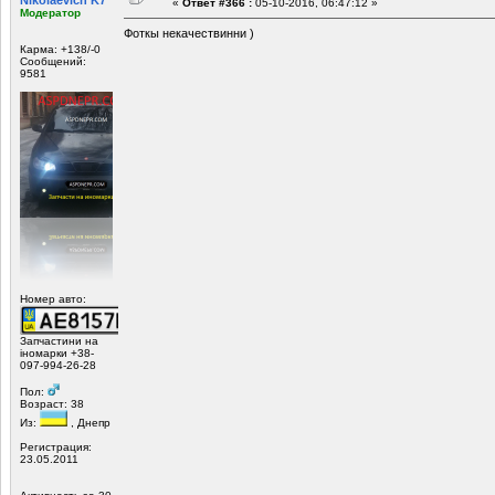
«
Ответ #366 :
05-10-2016, 06:47:12 »
Модератор
Фоткы некачествинни )
Карма: +138/-0
Сообщений:
9581
Номер авто:
Запчастини на
іномарки +38-
097-994-26-28
Пол:
Возраст: 38
Из:
, Днепр
Регистрация:
23.05.2011