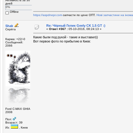
Активность за 30
дней
0%
Offline
https://aspdnepr.com-
запчасти по цене ОПТ.
Нові запчастини на інома
Re: Чёрный Гелик Geely CK 1.5 GT :)
Shak
«
Ответ #367 :
05-10-2016, 08:24:13 »
Серёга
Какие были под рукой - такие и выставил))
Карма: +22/-0
Вот первое фото по прибытию в Киев:
Сообщений:
2066
Ford C-MAX GHIA
2008
Пол:
Возраст: 39
Из:
, Киев