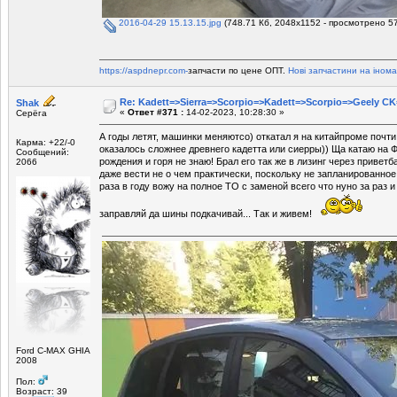
2016-04-29 15.13.15.jpg
(748.71 Кб, 2048x1152 - просмотрено 57
https://aspdnepr.com-
запчасти по цене ОПТ.
Нові запчастини на інома
Re: Kadett=>Sierra=>Scorpio=>Kadett=>Scorpio=>Geely CK
Shak
«
Ответ #371 :
14-02-2023, 10:28:30 »
Серёга
А годы летят, машинки меняютсо) откатал я на китайпроме почти 
Карма: +22/-0
оказалось сложнее древнего кадетта или сиерры)) Ща катаю на 
Сообщений:
рождения и горя не знаю! Брал его так же в лизинг через приветб
2066
даже вести не о чем практически, поскольку не запланированное
раза в году вожу на полное ТО с заменой всего что нуно за раз 
заправляй да шины подкачивай... Так и живем!
Ford C-MAX GHIA
2008
Пол:
Возраст: 39