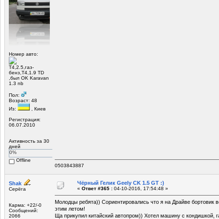
Номер авто:
Т4,2.5,газ-
бенз,Т4,1.9 TD
,был OK Karavan
1.3 nb
Пол:
Возраст: 48
Из:
, Киев
Регистрация:
06.07.2010
Активность за 30
дней
0%
Offline
0503843887
Чёрный Гелик Geely CK 1.5 GT :)
Shak
«
Ответ #365 :
04-10-2016, 17:54:48 »
Серёга
Молодцы ребята)) Сориентировались что я на Драйве бортовик в
Карма: +22/-0
этим летом!
Сообщений:
Ща прикупил китайский автопром)) Хотел машину с кондишкой, га
2066