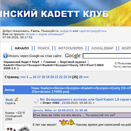
Добро пожаловать,
Гость
. Пожалуйста,
войдите
или
зарегистрируйтесь
.
Вам не пришло
письмо с кодом активации?
07-08-2026, 08:17:52
НАЧАЛО
ПОИСК
ФОТОГАЛЕРЕЯ
GOOGLEMAP
ВОЙ
Искать через Google на этом сайте
Украинский Кадетт Клуб
|
Главная
|
Бортовой журнал
|
0 Пользова
Kadett=>Sierra=>Scorpio=>Kadett=>Scorpio=>Geely CK=>Ford C-MAX
Гость смотря
2008 2.0 :)
Страниц:
«««
1
...
16
17
18
19
20
21
22
23
24
[
25
]
26
»»»
Тема: Kadett=>Sierra=>Scorpio=>Kadett=>Scorpio=>Geely CK=>Fo
Автор
(Прочитано 174465 раз)
Re: Возвращаемся к истокам, или Opel Kadett 1.8 серая 
Shak
«
Ответ #360 :
23-08-2015, 09:48:31 »
Серёга
Цитата: Miller от 18-08-2015, 21:40:48
Карма: +22/-0
И не лень же тебе это все писать ... Ты холостой что ли?
Сообщений:
2066
8 лет как женат!
Нахожу время для написаний на ра