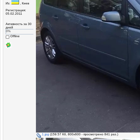
Из:
, Киев
Регистрация:
05.02.2011
Активность за 30
дней
0%
Offline
1.jpg
(159.57 Кб, 800x600 - просмотрено 841 раз.)