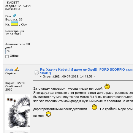
- KADETT
седан.>FIAT/GP>ТаZ
04/ŠKODA
Пол:
Возраст: 39
Из:
, Kiev
Регистрация:
12.04.2011
Активность за 30
дней
0%
Offline
Re: Уже не Kadett! И даже не Opel!!! FORD SCORPIO газ
Shak
Shak :)
Серёга
«
Ответ #262 :
09-07-2013, 14:43:53 »
Карма: +22/-0
Сообщений:
Зато сразу капремонт кузова и езди не горюй
2066
Я когда узнал сколько этот ремонт стоит долго расстроенным ход
бы влетел в ту машину то все могло бы быть намного печальнее
что это хорошо что мой форд в нужный момент сработал на отли
дорогоремонтными последствиями...
По крайней мере рем
не мне