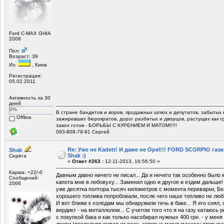
Ford C-MAX GHIA
2008
Пол:
Возраст: 39
Из:
, Киев
Регистрация:
05.02.2011
Активность за 30
дней
0%
В стране бандитов и воров, продажных шлюх и депутатов, забытых 
Offline
зажиревших бюрократов, дорог разбитых и дворцов, растущих как г
закон готов - БОРЬБЫ С КУРЕНИЕМ И МАТОМ!!!!!
093-808-79-91 Сергей
Re: Уже не Kadett! И даже не Opel!!! FORD SCORPIO газ
Shak
Shak :)
Серёга
«
Ответ #263 :
12-11-2013, 16:56:50 »
Карма: +22/-0
Давным давно ничего не писал... Да и нечего так особенно было
Сообщений:
капота мне в лобовуху... Заменил одно и другое и ездим дальш
2066
уже десятка полтора тысяч километров с момента переварки, Б
хорошего топлива попробовали, после чего наше топливо не люби
И вот ближе к холодам мы обнаружили течь в баке... Я его снял,
вердикт - на металлолом... С учетом того что я на газу катаюсь
с покупкой бака и как только насобирал нужных 400 грн. - у мен
двери (последняя живая из всех, которые могут машину открыва