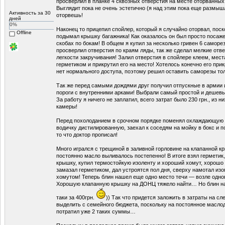
просверлил в планке 4 сквозных отверстия на месте оторванных 
Выглядит пока не очень эстетично (я над этим пока еще размышл
Активность за 30
оторвешь!
дней
0%
Наконец то прицепил спойлер, который я случайно оторвал, поск
Offline
подымал крышку багажника! Как оказалось он был просто посажен
скобах по бокам! В общем я купил за несколько гривен 6 самор
просверлил отверстия по краям ляды, так же сделал мелкие отв
легкости закручивания! Залил отверстия в спойлере клеем, мес
герметиком и прикрутил его на место! Хотелось конечно его прикр
нет нормального доступа, поэтому решил оставить саморезы то
Так же перед самыми дождями друг получил отпускные в армии 
пороги с внутренними арками! Выбрали самый простой и дешевый
За работу я ничего не заплатил, всего затрат было 230 грн., из 
камеры!
Перед похолоданием в срочном порядке поменял охлаждающую ж
водичку дистилированную, заехал к соседям на мойку в бокс и п
то что доктор прописал!
Много игрался с трещиной в заливной горловине на клапанной к
постоянно масло выливалось постепенно! В итоге взял герметик
крышку, купил термостойкую изоленту и хороший хомут, хорошо 
замазал герметиком, дал устроятся пол дня, сверху намотал изо
хомутом! Теперь блин нашел еще одно место течи — возле одн
Хорошую клапанную крышку на ДОНЦ тяжело найти… Но блин на 
таки за 400грн.
)) Так что придется заложить в затраты на с
выделить с семейного бюджета, поскольку на постоянное масло
потратил уже 2 таких суммы…