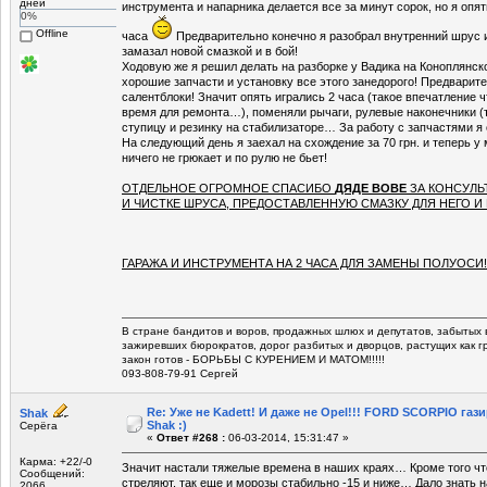
дней
инструмента и напарника делается все за минут сорок, но я опя
0%
Offline
часа
Предварительно конечно я разобрал внутренний шрус 
замазал новой смазкой и в бой!
Ходовую же я решил делать на разборке у Вадика на Коноплянск
хорошие запчасти и установку все этого занедорого! Предварите
салентблоки! Значит опять игрались 2 часа (такое впечатление ч
время для ремонта…), поменяли рычаги, рулевые наконечники (т
ступицу и резинку на стабилизаторе… За работу с запчастями я 
На следующий день я заехал на схождение за 70 грн. и теперь у
ничего не грюкает и по рулю не бьет!
ОТДЕЛЬНОЕ ОГРОМНОЕ СПАСИБО
ДЯДЕ ВОВЕ
ЗА КОНСУЛЬ
И ЧИСТКЕ ШРУСА, ПРЕДОСТАВЛЕННУЮ СМАЗКУ ДЛЯ НЕГО 
ГАРАЖА И ИНСТРУМЕНТА НА 2 ЧАСА ДЛЯ ЗАМЕНЫ ПОЛУОСИ!!
В стране бандитов и воров, продажных шлюх и депутатов, забытых 
зажиревших бюрократов, дорог разбитых и дворцов, растущих как г
закон готов - БОРЬБЫ С КУРЕНИЕМ И МАТОМ!!!!!
093-808-79-91 Сергей
Re: Уже не Kadett! И даже не Opel!!! FORD SCORPIO газ
Shak
Shak :)
Серёга
«
Ответ #268 :
06-03-2014, 15:31:47 »
Карма: +22/-0
Значит настали тяжелые времена в наших краях… Кроме того что
Сообщений:
стреляют, так еще и морозы стабильно -15 и ниже… Дало знать н
2066