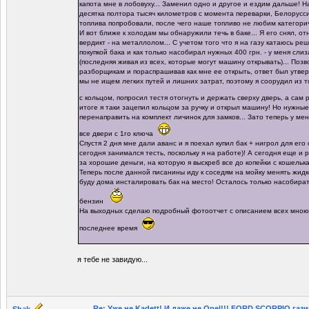
капота мне в лобовуху... Заменил одно и другое и ездим дальше! 
десятка полтора тысяч километров с момента переварки, Белорусс
топлива попробовали, после чего наше топливо не любим категорич
И вот ближе к холодам мы обнаружили течь в баке... Я его снял, о
вердикт - на металлолом... С учетом того что я на газу катаюсь ре
покупкой бака и как только насобирал нужных 400 грн. - у меня сли
(последняя живая из всех, которые могут машину открывать)... Поз
разборщикам и пораспрашивав как мне ее открыть, ответ был утверд
мы не ищем легких путей и лишних затрат, поэтому я соорудил из т
с кольцом, попросил тестя отогнуть и держать сверху дверь, а са
итоге я таки зацепил кольцом за ручку и открыл машину! Но нужные
перенаправить на комплект личинок для замков... Зато теперь у ме
все двери с 1го ключа
Спустя 2 дня мне дали аванс и я поехал купил бак + нигрол для его
сегодня занимался тесть, поскольку я на работе)! А сегодня еще и
за хорошие деньги, на которую я выскреб все до копейки с кошелька
Теперь после данной писанины иду к соседям на мойку менять жидк
буду дома инсталировать бак на место! Осталось только насобира
бензин
На выходных сделаю подробный фотоотчет с описанием всех мною
последнее время
я тебе не завидую...
Re: Уже не Kadett! И даже не Opel!!! FORD SCORPIO газ
Shak