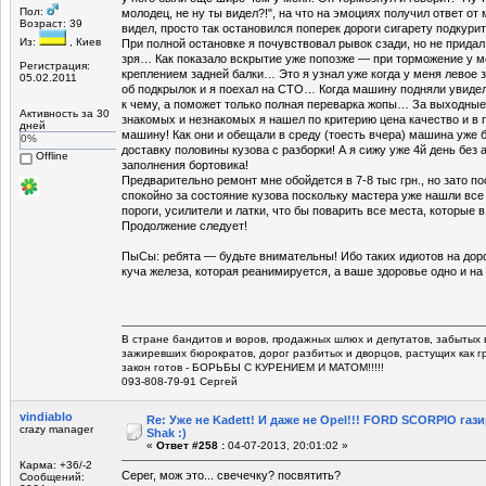
Пол:
молодец, не ну ты видел?!", на что на эмоциях получил ответ от 
Возраст: 39
видел, просто так остановился поперек дороги сигарету подкурить
Из:
, Киев
При полной остановке я почувствовал рывок сзади, но не придал
зря… Как показало вскрытие уже попозже — при торможение у м
Регистрация:
креплением задней балки… Это я узнал уже когда у меня левое 
05.02.2011
об подкрылок и я поехал на СТО… Когда машину подняли увидели
к чему, а поможет только полная переварка жопы… За выходные
Активность за 30
знакомых и незнакомых я нашел по критерию цена качество и в 
дней
машину! Как они и обещали в среду (тоесть вчера) машина уже 
0%
доставку половины кузова с разборки! А я сижу уже 4й день без 
Offline
заполнения бортовика!
Предварительно ремонт мне обойдется в 7-8 тыс грн., но зато по
спокойно за состояние кузова поскольку мастера уже нашли все
пороги, усилители и латки, что бы поварить все места, которые 
Продолжение следует!
ПыСы: ребята — будьте внимательны! Ибо таких идиотов на дор
куча железа, которая реанимируется, а ваше здоровье одно и на
В стране бандитов и воров, продажных шлюх и депутатов, забытых 
зажиревших бюрократов, дорог разбитых и дворцов, растущих как г
закон готов - БОРЬБЫ С КУРЕНИЕМ И МАТОМ!!!!!
093-808-79-91 Сергей
vindiablo
Re: Уже не Kadett! И даже не Opel!!! FORD SCORPIO газ
crazy manager
Shak :)
«
Ответ #258 :
04-07-2013, 20:01:02 »
Карма: +36/-2
Серег, мож это... свечечку? посвятить?
Сообщений: