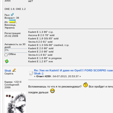
3064
не?
ОКЕ 1.6; ОКЕ 1.2
Пол:
Возраст: 36
Из:
,
Винница,
Украина
Kadett E 1.3 86" r.i.p.
Регистрация:
Ascona B 2.0 78" sold
25.02.2009
Kadett E 1.8 GSi 85" sold
Vectra A 2.0 91" sold
Активность за 30
Kadett E 1.3 GSi 86" crashed, r.i.p.
дней
Kadett E 2.0 86" sold
0%
Kadett E 2.0 86" sold
Offline
Vectra A 1.6 91" sold
Kadett E 1.6 88" in progress
Kadett E 1.2 87" eve
Re: Уже не Kadett! И даже не Opel!!! FORD SCORPIO газ
Shak
Shak :)
Серёга
«
Ответ #259 :
04-07-2013, 20:53:37 »
Карма: +22/-0
Сообщений:
Вспоминаешь то что я те рекомендовал?
Все пройдет и печа
2066
поедем дальше