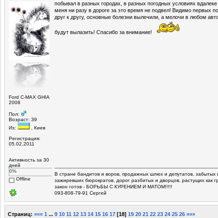
побывал в разных городах, в разных погодных условиях вдалеке
меня ни разу в дороге за это время не подвел! Видимо первых п
друг к другу, основные болезни вылечили, а мелочи в любом авт
будут вылазить! Спасибо за внимание!
Ford C-MAX GHIA
2008
Пол:
Возраст: 39
Из:
, Киев
Регистрация:
05.02.2011
Активность за 30
дней
0%
В стране бандитов и воров, продажных шлюх и депутатов, забытых 
Offline
зажиревших бюрократов, дорог разбитых и дворцов, растущих как г
закон готов - БОРЬБЫ С КУРЕНИЕМ И МАТОМ!!!!!
093-808-79-91 Сергей
Страниц:
«««
1
...
9
10
11
12
13
14
15
16
17
[
18
]
19
20
21
22
23
24
25
26
»»»