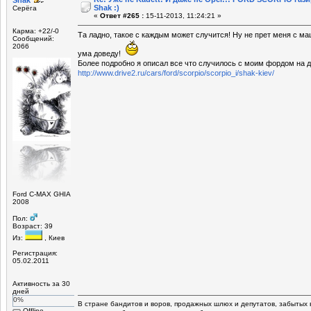
Shak :)
Серёга
«
Ответ #265 :
15-11-2013, 11:24:21 »
Карма: +22/-0
Та ладно, такое с каждым может случится! Ну не прет меня с ма
Сообщений:
2066
ума доведу!
Более подробно я описал все что случилось с моим фордом на д
http://www.drive2.ru/cars/ford/scorpio/scorpio_i/shak-kiev/
Ford C-MAX GHIA
2008
Пол:
Возраст: 39
Из:
, Киев
Регистрация:
05.02.2011
Активность за 30
дней
0%
В стране бандитов и воров, продажных шлюх и депутатов, забытых 
Offline