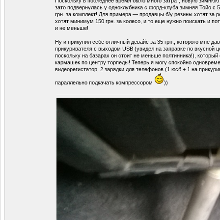
Поскольку в последнее время было много затрат, новую зимнюю р
зато подвернулась у одноклубника с форд-клуба зимняя Тойо с 
грн. за комплект! Для примера — продавцы б/у резины хотят за 
хотят минимум 150 грн. за колесо, и то еще нужно поискать и пото
и не меньше!
Ну и прикупил себе отличный девайс за 35 грн., которого мне да
прикуривателя с выходом USB (увидел на заправке по вкусной ц
поскольку на базарах он стоит не меньше полтинника!), который
кармашек по центру торпеды! Теперь я могу спокойно одноврем
видеорегистатор, 2 зарядки для телефонов (1 юсб + 1 на прикури
параллельно подкачать компрессором
))