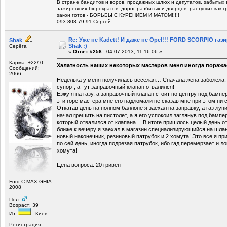
В стране бандитов и воров, продажных шлюх и депутатов, забытых 
зажиревших бюрократов, дорог разбитых и дворцов, растущих как г
закон готов - БОРЬБЫ С КУРЕНИЕМ И МАТОМ!!!!!
093-808-79-91 Сергей
Re: Уже не Kadett! И даже не Opel!!! FORD SCORPIO газ
Shak
Shak :)
Серёга
«
Ответ #256 :
04-07-2013, 11:16:06 »
Карма: +22/-0
Халатность наших некоторых мастеров меня иногда поража
Сообщений:
2066
Неделька у меня получилась веселая… Сначала жена заболела,
супорт, а тут заправочный клапан отвалился!
Езжу я на газу, а заправочный клапан стоит по центру под бамп
эти горе мастера мне его надломали не сказав мне при этом ни 
Откатав день на полном баллоне я заехал на заправку, а газ л
начал грешить на пистолет, а я его успокоил заглянув под бампер
который отвалился от клапана… В итоге пришлось целый день от
ближе к вечеру я заехал в магазин специализирующийся на шлан
новый наконечник, резиновый патрубок и 2 хомута! Это все я при
по сей день, иногда подрезая патрубок, ибо гад перемерзает и л
хомута!
Цена вопроса: 20 гривен
Ford C-MAX GHIA
2008
Пол:
Возраст: 39
Из:
, Киев
Регистрация: