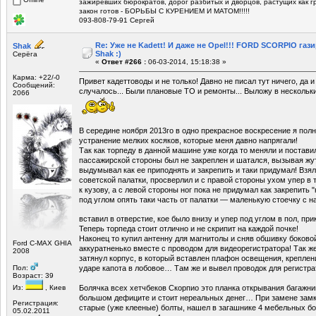
зажиревших бюрократов, дорог разбитых и дворцов, растущих как г
закон готов - БОРЬБЫ С КУРЕНИЕМ И МАТОМ!!!!!
093-808-79-91 Сергей
Re: Уже не Kadett! И даже не Opel!!! FORD SCORPIO газ
Shak
Shak :)
Серёга
«
Ответ #266 :
06-03-2014, 15:18:38 »
Карма: +22/-0
Привет кадеттоводы и не только! Давно не писал тут ничего, да и
Сообщений:
случалось... Были плановые ТО и ремонты... Выложу в нескольк
2066
В середине ноября 2013го в одно прекрасное воскресение я по
устранение мелких косяков, которые меня давно напрягали!
Так как торпеду в данной машине уже когда то меняли и поставил
пассажирской стороны был не закреплен и шатался, вызывая жу
выдумывал как ее приподнять и закрепить и таки придумал! Взя
советской палатки, просверлил и с правой стороны ухом упер в т
к кузову, а с левой стороны ног пока не придумал как закрепить 
под углом опять таки часть от палатки — маленькую стоечку с 
вставил в отверстие, кое было внизу и упер под углом в пол, пр
Теперь торпеда стоит отлично и не скрипит на каждой почке!
Наконец то купил антенну для магнитолы и сняв обшивку боково
Ford C-MAX GHIA
аккуратненько вместе с проводом для видеорегистратора! Так же
2008
затянул корпус, в который вставлен плафон освещения, креплен
Пол:
ударе капота в лобовое… Там же и вывел проводок для регистра
Возраст: 39
Из:
, Киев
Болячка всех хетчбеков Скорпио это планка открывания багажник
большом дефиците и стоит нереальных денег… При замене замк
Регистрация:
старые (уже клееные) болты, нашел в загашнике 4 мебельных бо
05.02.2011