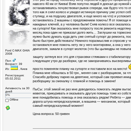
навсего 40 км от Киева! Взяв попутно людей я доехал до нужной 
останавливаясь почувствовал рывок спереди, как будто что то 
того как я снял колесо и увидел истинную причину уже успел себ
ступицу, и на подушку двигателя, и еще много на что) и успокоит
остановилось 2 машины с предложением помочь! Я от помощи не
накидных ключей, а у человека были! Сняв колесо все оказалось
на супорте! Как оказалось мне попросту после ремонта недотяну
месяц пока один не приказал долго жить… Заглушки на тормозно
нужно было думать куда деть уже снятый супорт до ремонта, по
было быстрее действовать! Немного поразмыслив и спросив у ч
остановился мне помочь нету ли у него монтировки, а она у нег
двигателя, зажали в супорт молоток (что бы цылиндры не повыпа
Ford C-MAX GHIA
2008
защиту затянув все это для страховки стяжками к стабилизатор
Пол:
следующее утро до разборки, где не заморачиваясь высверлив
Возраст: 39
просто поменяли планку на супорте и поставили все на место!
Из:
, Киев
Планка мне обошлась в 50 грн., менял сам с разборщиком, за что
Регистрация:
Спасибо доброму парню на девятине, который сам проявил иниц
05.02.2011
разборщику за смекалку с планкой и помощь в замене!
Активность за 30
ПыСы: этой зимой не раз мне доводилось помогать людям выта
дней
кюветов, прикуривать и оказывать другую помощь тоже из собст
0%
мне понадобилась помощь и она оказалась рядом! Ребята — дава
Offline
дорога штука непредсказуемая, а машина — механизм, который 
самый непредсказуемый момент!
Цена вопроса: 50 гривен