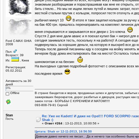
знакомым разборщикам и пораспрашивав как мне ее открыть, отв
бить стекло... Но мы не ищем легких путей и лишних затрат, поэ
жесткой стальки прутик с кольцом, попросил тестя отогнуть и де
рыбачил минут 10
В итоге я таки зацепил кольцом за ручку
на бак 400 грн. пришлось перенаправить на комплект личинок для
меня открываются и закрываются все двери с 1го ключа
Спустя 2 дня мне дали аванс и я поехал купил бак + нигрол для 
сегодня занимался тесть, поскольку я на работе)! А сегодня еще
Ford C-MAX GHIA
2008
подвернулась за хорошие деньги, на которую я выскреб все до к
Теперь после данной писанины иду к соседям на мойку менять ж
Пол:
вечером буду дома инсталировать бак на место! Осталось тольк
Возраст: 39
Из:
, Киев
шиномонтаж и на бензин
На выходных сделаю подробный фотоотчет с описанием всех м
Регистрация:
05.02.2011
последнее время
Активность за 30
дней
0%
Offline
В стране бандитов и воров, продажных шлюх и депутатов, забытых 
зажиревших бюрократов, дорог разбитых и дворцов, растущих как г
закон готов - БОРЬБЫ С КУРЕНИЕМ И МАТОМ!!!!!
093-808-79-91 Сергей
Stan
Re: Уже не Kadett! И даже не Opel!!! FORD SCORPIO газ
Гость
Shak :)
«
Ответ #264 :
13-11-2013, 10:00:56 »
Цитата: Shak от 12-11-2013, 16:56:50
Давным давно ничего не писал... Да и нечего так особенно было к