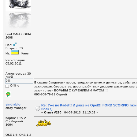
Ford C-MAX GHIA
2008
Пол:
Возраст: 39
Из:
, Киев
Регистрация:
05.02.2011
Активность за 30
дней
0%
В стране бандитов и воров, продажных шлюх и депутатов, забытых 
Offline
зажиревших бюрократов, дорог разбитых и дворцов, растущих как г
закон готов - БОРЬБЫ С КУРЕНИЕМ И МАТОМ!!!!!
093-808-79-91 Сергей
vindiablo
Re: Уже не Kadett! И даже не Opel!!! FORD SCORPIO газ
crazy manager
Shak :)
«
Ответ #260 :
04-07-2013, 21:15:02 »
Карма: +36/-2
Сообщений:
3064
ОКЕ 1.6; ОКЕ 1.2