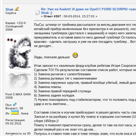
Re: Уже не Kadett! И даже не Opel!!! FORD SCORPIO газ
Shak
Shak :)
Серёга
«
Ответ #267 :
06-03-2014, 15:27:01 »
Карма: +22/-0
ПыСы: штекер от тройника рассыпался за месяц дергания его т
Сообщений:
китайский прибор включенным без присмотра я не решался), посл
2066
загашника тумблерок (достался с машинкой) и через него запита
прикуриватель и оставив вместо него данный тумблер! Осталось
красиво - сделать заглушку и уже на нее посадить тумблер... Вот
не доходят...
Лады, поехали дальше:
Итак заехал я к хваленым форд-клубом ребятам Игоря Скорпатич
Сделали ТО! По результатам составили список работ, которые н
1) Замена рычагов с салентблоками
2) Замена рулевых тяг с наконечниками
3) Замена наружных шрусов, правый вообще убитый, левый дох
4) Замена помпы
5) Замена правой передней ступицы
Ford C-MAX GHIA
6) Замена задних колодок
2008
7) Нужно поколдовать под стабилизатором, что то положить под
удар и есть вмятина…
Пол:
Возраст: 39
Составив список и изучив прейскурант я решил делать часть са
Из:
, Киев
Заехал я на разборку и купил б/у помпу в хорошем состоянии (10
Регистрация:
сборе (450грн.)!
05.02.2011
Помпу я поменял практически сразу, делов то там на пол часа, х
делал первый раз и не знал что да как…
Активность за 30
Полуось я ставил тоже сам и тоже теперь знаю, что если она в с