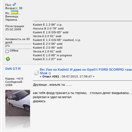
Пол:
Возраст: 36
Из:
,
Винница,
Украина
Kadett E 1.3 86" r.i.p.
Регистрация:
Ascona B 2.0 78" sold
25.02.2009
Kadett E 1.8 GSi 85" sold
Vectra A 2.0 91" sold
Активность за 30
Kadett E 1.3 GSi 86" crashed, r.i.p.
дней
Kadett E 2.0 86" sold
0%
Kadett E 2.0 86" sold
Offline
Vectra A 1.6 91" sold
Kadett E 1.6 88" in progress
Kadett E 1.2 87" eve
DeN GT-R
Re: Уже не Kadett! И даже не Opel!!! FORD SCORPIO газ
Shak :)
«
Ответ #261 :
06-07-2013, 17:58:47 »
Карма: +4/-0
Сообщений:
Дружище...маньяк ты .......
1068
как тебя форд-трахает,а ты терпиш, столько денег вкидываеш....
разрезал и здал на метал
держись