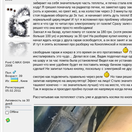
забирает на себя значительную часть теплоты, и печка стала ел
ходу! Я грешил поначалу на радиатор печки, но заметил одну за
(хоть и хреново, но греет же), а на холостом через 2-3 минуты 
стоя подымаю обороты до 3х тыс. и начинает опять дуть тепло! 
нормальной циркуляции! И тут я вспомнил про проблему обогре
авто и что где то читал про электропомпу от газели! Сразу залез
решил что она мне просто необходима!
Заехал я на базар, купил помпу от газели за 180 грн. (хотя реко
больше 100 уе) и релюшку за 30 грн! На разборке купил кнопку 
начал ждать когда у друга гараж освободится, а он все занят и з
И тут я опять вспомнил про разборку на Коноплянской и позвони
свободным гараж и кокраз в это время он его протапливал
Пр
инсталировать это чудо… Делал все сам, Вадик подогнал еще о
на шару и за час помпа была установлена! Видел как ее устанав
Ford C-MAX GHIA
решил что мне удобнее будет ее поставить между бачком гидроу
2008
сделал! Не запитал только кнопку, поскольку с электрикой не др
Пол:
Возраст: 39
смотрю как подключить правильно через реле
Но таки решил
запитав напрямую на аккумулятор! Эфект на лицо! Стало значите
Из:
, Киев
ташкент конечно — но значительно лучше) что на месте, что на 
Регистрация:
Так я морозы и проездил пробно пуская ее напрямую когда печка
05.02.2011
Рассчитываю как потеплеет стать уже и доделать косяки по кно
Активность за 30
дней
0%
Offline