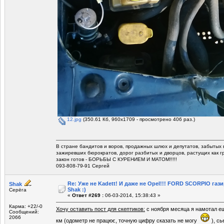
12.jpg
(350.61 Кб, 960x1709 - просмотрено 406 раз.)
В стране бандитов и воров, продажных шлюх и депутатов, забытых 
зажиревших бюрократов, дорог разбитых и дворцов, растущих как г
закон готов - БОРЬБЫ С КУРЕНИЕМ И МАТОМ!!!!!
093-808-79-91 Сергей
Re: Уже не Kadett! И даже не Opel!!! FORD SCORPIO газ
Shak
Shak :)
Серёга
«
Ответ #269 :
06-03-2014, 15:38:43 »
Карма: +22/-0
Хочу оставить пост для скептиков:
с ноября месяца я намотал е
Сообщений:
2066
км (одометр не працює, точную цифру сказать не могу
), сь