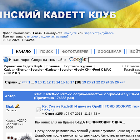
Добро пожаловать,
Гость
. Пожалуйста,
войдите
или
зарегистрируйтесь
.
Вам не пришло
письмо с кодом активации?
08-08-2026, 12:44:56
НАЧАЛО
ПОИСК
ФОТОГАЛЕРЕЯ
GOOGLEMAP
ВОЙ
Искать через Google на этом сайте
Украинский Кадетт Клуб
|
Главная
|
Бортовой журнал
|
0 Пользова
Kadett=>Sierra=>Scorpio=>Kadett=>Scorpio=>Geely CK=>Ford C-MAX
Гостей смо
2008 2.0 :)
тем
Страниц:
«««
1
...
9
10
11
12
13
14
15
16
17
[
18
]
19
20
21
22
23
24
25
26
»»»
Тема: Kadett=>Sierra=>Scorpio=>Kadett=>Scorpio=>Geely CK=>Fo
Автор
(Прочитано 174658 раз)
Re: Уже не Kadett! И даже не Opel!!! FORD SCORPIO газ
Shak
Shak :)
Серёга
«
Ответ #255 :
04-07-2013, 11:14:43 »
Карма: +22/-0
Как написал я на Драйве:
БЕДА НЕ ПРИХОДИТ ОДНА..
.
Сообщений:
2066
Сразу после ремонта выхлопной у меня случилась еще одна не
Доработав после ремонта пол дня нужно было везти лекарства оп
этот раз за город, поскольку жену перевели в другую профильн