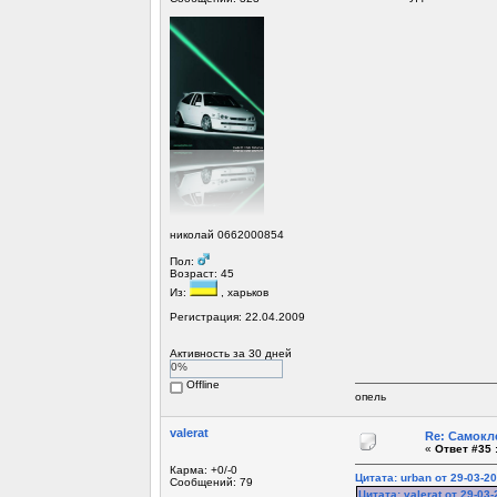
николай 0662000854
Пол:
Возраст: 45
Из:
, харьков
Регистрация: 22.04.2009
Активность за 30 дней
0%
Offline
опель
valerat
Re: Самокл
«
Ответ #35 
Карма: +0/-0
Цитата: urban от 29-03-20
Сообщений: 79
Цитата: valerat от 29-03-