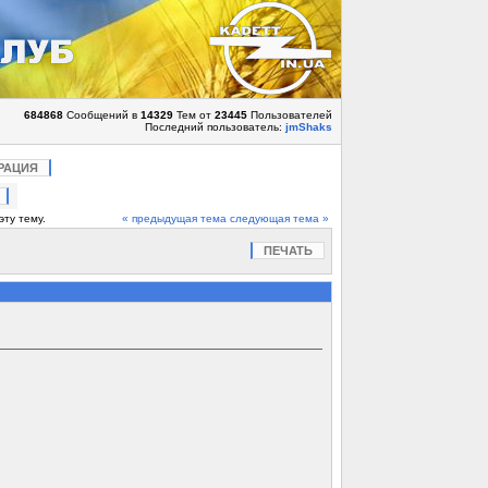
684868
Сообщений в
14329
Тем от
23445
Пользователей
Последний пользователь:
jmShaks
РАЦИЯ
эту тему.
« предыдущая тема
следующая тема »
ПЕЧАТЬ