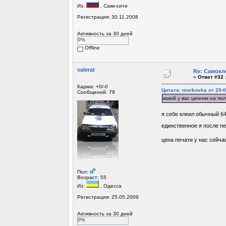
Из:
, Саки-сити
Регистрация: 30.11.2008
Активность за 30 дней
0%
Offline
valerat
Re: Самокл
«
Ответ #32 
Карма: +0/-0
Цитата: morkovka от 29-0
Сообщений: 79
какой у вас ценник на по
я себе клеил обычный 6
единственное я после пе
цена печати у нас сейчас
Пол:
Возраст: 55
Из:
, Одесса
Регистрация: 25.05.2009
Активность за 30 дней
0%