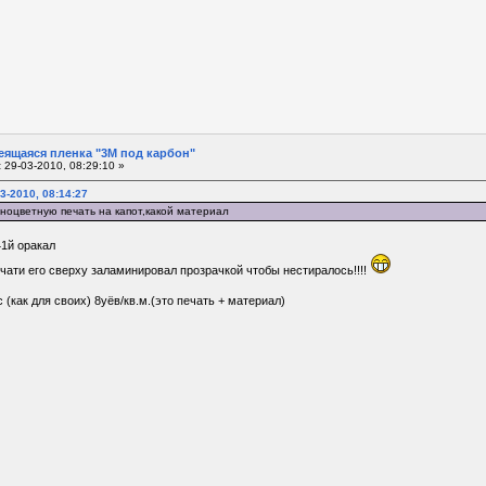
еящаяся пленка "3М под карбон"
:
29-03-2010, 08:29:10 »
3-2010, 08:14:27
лноцветную печать на капот,какой материал
41й оракал
чати его сверху заламинировал прозрачкой чтобы нестиралось!!!!
 (как для своих) 8уёв/кв.м.(это печать + материал)