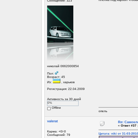
Сообщений: 323
николай 0662000854
Пол:
Возраст: 45
Из:
, харьков
Регистрация: 22.04.2009
Активность за 30 дней
0%
Offline
опель
valerat
Re: Самокл
«
Ответ #37 
Карма: +0/-0
Цитата: niki от 31-03-201
Сообщений: 79