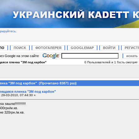
трируйтесь
.
ЛО
ПОИСК
ФОТОГАЛЕРЕЯ
GOOGLEMAP
ВОЙТИ
РЕГИСТ
ез Google на этом сайте
аяся пленка "3М под карбон"
0 Пользователей и 1 Гость смотрят 
нка "3М под карбон" (Прочитано 83871 раз)
еящаяся пленка "3М под карбон"
:
29-03-2010, 07:44:30 »
 зашла!!!!!!!!!!!!
00грн/м.кв.
е 320грн./м.кв.