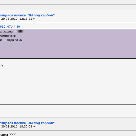
еящаяся пленка "3М под карбон"
:
29-03-2010, 12:16:21 »
2010, 07:44:30
зашла!!!!!!!!!!!!
00грн/м.кв.
е 320грн./м.кв.
 ?
еящаяся пленка "3М под карбон"
:
30-03-2010, 18:35:08 »
капот ????