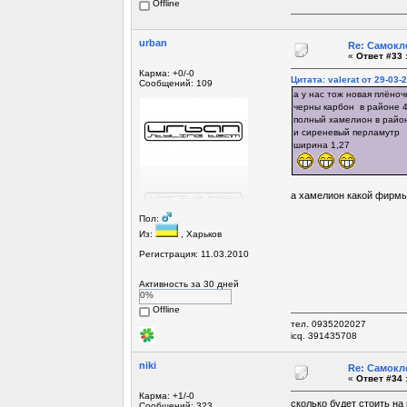
Offline
urban
Re: Самокл
«
Ответ #33 
Карма: +0/-0
Цитата: valerat от 29-03-
Сообщений: 109
а у нас тож новая плёночка 
черны карбон в районе 4
полный хамелион в район
и сиреневый перламутр
ширина 1,27
а хамелион какой фирмы
Пол:
Из:
, Харьков
Регистрация: 11.03.2010
Активность за 30 дней
0%
Offline
тел. 0935202027
icq. 391435708
niki
Re: Самокл
«
Ответ #34 
Карма: +1/-0
сколько будет стоить на 
Сообщений: 323