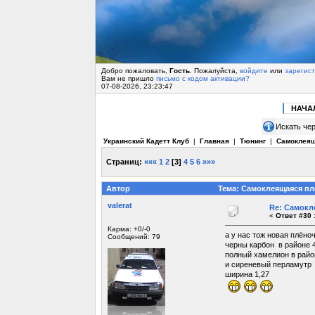
Добро пожаловать,
Гость
. Пожалуйста,
войдите
или
зарегис
Вам не пришло
письмо с кодом активации?
07-08-2026, 23:23:47
НАЧА
Искать чер
Украинский Кадетт Клуб
|
Главная
|
Тюнинг
|
Самоклеящ
Страниц:
«««
1
2
[
3
]
4
5
6
»»»
Автор
Тема: Самоклеящаяся пле
valerat
Re: Самокл
«
Ответ #30 
Карма: +0/-0
а у нас тож новая плёночка
Сообщений: 79
черны карбон в районе 4
полный хамелион в район
и сиреневый перламутр
ширина 1,27