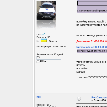
а хамелион какой фирмы
помойму китаец какойто !
но клеется и тянится п
Пол:
говорят что и держится лу
Возраст: 55
Из:
, Одесса
Дополнено: 31-03-2010, 0
Регистрация: 25.05.2009
Цитата: niki от 30-03-201
сколько будет стоить на 
Активность за 30 дней
0%
Offline
уточни что именно!!!!!!!!!
печать
поклейка
карбон
хамелион?????????????
niki
Re: Самокл
«
Ответ #36 
Карма: +1/-0
пленка под карбон чтобы