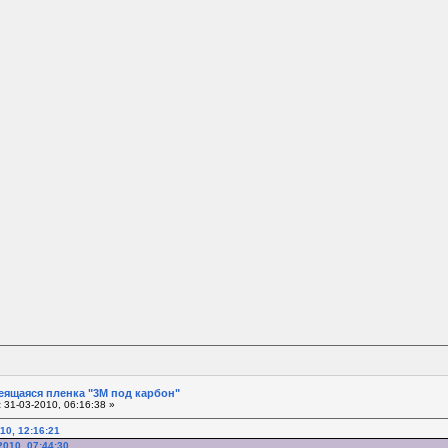
еящаяся пленка "3М под карбон"
:
31-03-2010, 06:16:38 »
10, 12:16:21
2010, 07:44:30