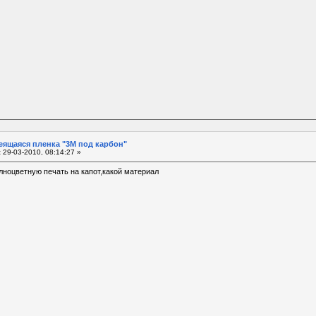
еящаяся пленка "3М под карбон"
:
29-03-2010, 08:14:27 »
олноцветную печать на капот,какой материал