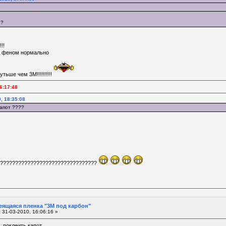
 ?
!!
од феном нормально
тьше чем 3М!!!!!!!!!!
6:17:48
0, 18:35:08
капот ????
????????????????????????????????
еящаяся пленка "3М под карбон"
:
31-03-2010, 16:06:16 »
 поклеить капот