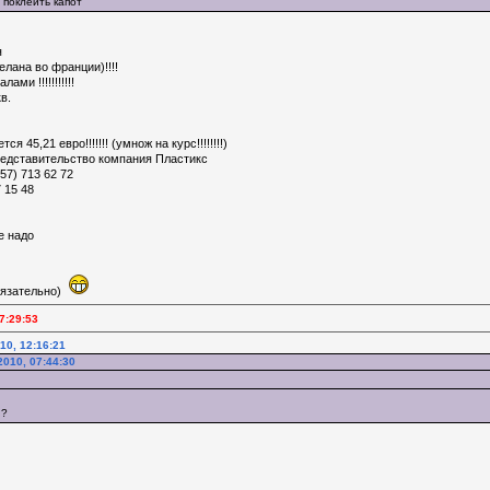
 поклеить капот
я
лана во франции)!!!!
ми !!!!!!!!!!!
в.
я 45,21 евро!!!!!!! (умнож на курс!!!!!!!!)
редставительство компания Пластикс
57) 713 62 72
 15 48
е надо
обязательно)
7:29:53
10, 12:16:21
2010, 07:44:30
 ?