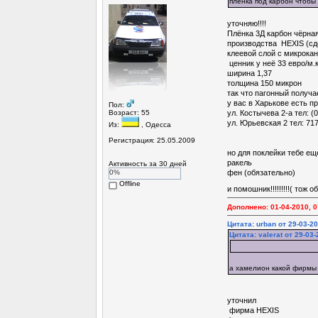
пленка под карбон чтобы
уточняю!!!!
Плёнка 3Д карбон чёрна
производства HEXIS (сде
клеевой слой с микроканала
ценник у неё 33 евро/м.к
ширина 1,37
толщина 150 микрон
так что пагонный получаетс
у вас в Харькове есть п
Пол:
Возраст: 55
ул. Костычева 2-а тел: (0
ул. Юрьевская 2 тел: 717
Из:
, Одесса
Регистрация: 25.05.2009
но для поклейки тебе ещ
ракель
Активность за 30 дней
0%
фен (обязательно)
Offline
и помошник!!!!!!!!!( тож 
Дополнено: 01-04-2010, 0
Цитата: urban от 29-03-20
Цитата: valerat от 29-03-
а хамелион какой фирмы
уточнил
фирма HEXIS