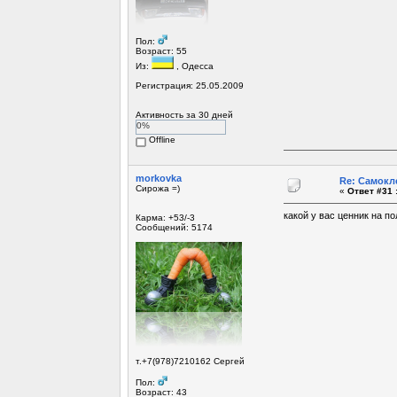
Пол:
Возраст: 55
Из:
, Одесса
Регистрация: 25.05.2009
Активность за 30 дней
0%
Offline
morkovka
Re: Самокл
Сирожа =)
«
Ответ #31 
какой у вас ценник на п
Карма: +53/-3
Сообщений: 5174
т.+7(978)7210162 Сергей
Пол:
Возраст: 43