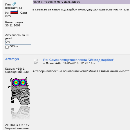
если интересно могу дать адрес
Пол:
Возраст: 43
в севасте за капот под карбон около двушки гривасов насчитали
Из:
, Саки-
сити
Регистрация:
30.11.2008
Активность за 30
дней
0%
Offline
Artemiys
Re: Самоклеящаяся пленка "3М под карбон"
«
Ответ #44 :
11-05-2010, 12:23:14 »
Карма: +15/-1
А теперь вопрос: на основании чего? Может статья какая имеетс
Сообщений: 230
ASTRA G 1.6 16V
Чёрный галлеон