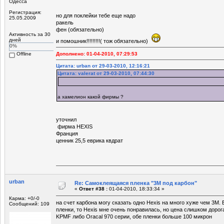
Одесса
Регистрация:
но для поклейки тебе еще надо
25.05.2009
ракель
фен (обязательно)
Активность за 30
дней
и помошник!!!!!!!!!( тож обязательно)
0%
Offline
Дополнено: 01-04-2010, 07:29:53
Цитата: urban от 29-03-2010, 12:16:21
Цитата: valerat от 29-03-2010, 07:44:30
а хамелион какой фирмы ?
уточнил
фирма HEXIS
Франция
ценник 25,5 еврика квдрат
urban
Re: Самоклеящаяся пленка "3М под карбон"
«
Ответ #38 :
01-04-2010, 18:33:34 »
Карма: +0/-0
на счет карбона могу сказать одно Hexis на много хуже чем 3М.
Сообщений: 109
пленки, то Hexis мне очень понравилась, но цена слишком дорог
KPMF либо Oracal 970 серии, обе пленки больше 100 микрон