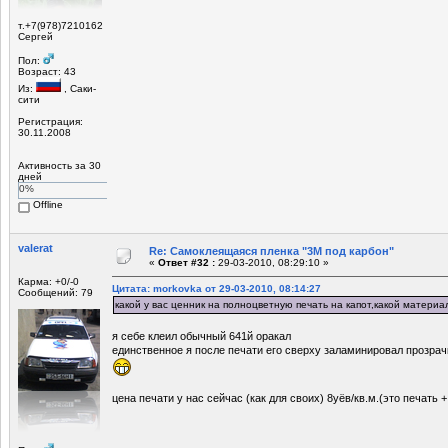
т.+7(978)7210162
Сергей
Пол:
Возраст: 43
Из:
, Саки-
сити
Регистрация:
30.11.2008
Активность за 30
дней
0%
Offline
valerat
Re: Самоклеящаяся пленка "3М под карбон"
«
Ответ #32 :
29-03-2010, 08:29:10 »
Карма: +0/-0
Цитата: morkovka от 29-03-2010, 08:14:27
Сообщений: 79
какой у вас ценник на полноцветную печать на капот,какой материа
я себе клеил обычный 641й оракал
единственное я после печати его сверху заламинировал прозрачк
цена печати у нас сейчас (как для своих) 8уёв/кв.м.(это печать 