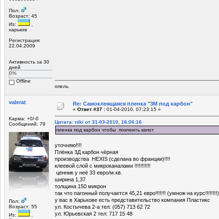
Пол:
Возраст: 45
Из:
,
харьков
Регистрация:
22.04.2009
Активность за 30
дней
0%
Offline
опель
valerat
Re: Самоклеящаяся пленка "3М под карбон"
«
Ответ #37 :
01-04-2010, 07:23:15 »
Карма: +0/-0
Цитата: niki от 31-03-2010, 16:06:16
Сообщений: 79
пленка под карбон чтобы поклеить капот
уточняю!!!!
Плёнка 3Д карбон чёрная
производства HEXIS (сделана во франции)!!!!
клеевой слой с микроканалами !!!!!!!!!!!
ценник у неё 33 евро/м.кв.
ширина 1,37
толщина 150 микрон
так что пагонный получается 45,21 евро!!!!!!! (умнож на курс!!!!!!!!)
у вас в Харькове есть представительство компания Пластикс
Пол:
Возраст: 55
ул. Костычева 2-а тел: (057) 713 62 72
ул. Юрьевская 2 тел: 717 15 48
Из:
,