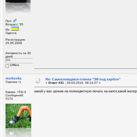
Пол:
Возраст: 55
Из:
,
Одесса
Регистрация:
25.05.2009
Активность за 30
дней
0%
Offline
morkovka
Re: Самоклеящаяся пленка "3М под карбон"
Сирожа =)
«
Ответ #31 :
29-03-2010, 08:14:27 »
какой у вас ценник на полноцветную печать на капот,какой мате
Карма: +53/-3
Сообщений:
5174