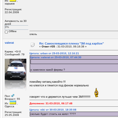
Из:
,
харьков
Регистрация:
22.04.2009
Активность за 30
дней
0%
Offline
опель
valerat
Re: Самоклеящаяся пленка "3М под карбон"
«
Ответ #35 :
31-03-2010, 06:16:38 »
Карма: +0/-0
Цитата: urban от 29-03-2010, 12:16:21
Сообщений: 79
Цитата: valerat от 29-03-2010, 07:44:30
а хамелион какой фирмы ?
помойму китаец какойто !!!
но клеется и тянится под феном нормально
Пол:
говорят что и держится лутьше чем 3М!!!!!!!!!!
Возраст: 55
Из:
,
Дополнено: 31-03-2010, 06:17:48
Одесса
Цитата: niki от 30-03-2010, 18:35:08
Регистрация:
сколько будет стоить на капот ????
25.05.2009