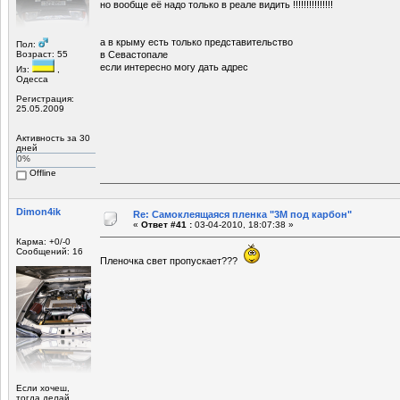
но вообще её надо только в реале видить !!!!!!!!!!!!!!!
а в крыму есть только представительство
Пол:
Возраст: 55
в Севастопале
если интересно могу дать адрес
Из:
,
Одесса
Регистрация:
25.05.2009
Активность за 30
дней
0%
Offline
Dimon4ik
Re: Самоклеящаяся пленка "3М под карбон"
«
Ответ #41 :
03-04-2010, 18:07:38 »
Карма: +0/-0
Сообщений: 16
Пленочка свет пропускает???
Если хочеш,
тогда делай