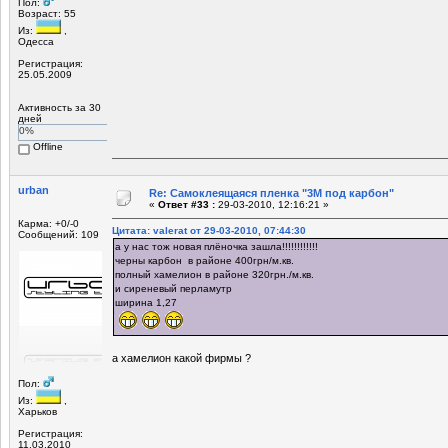
Пол:
Возраст: 55
Из:
,
Одесса
Регистрация:
25.05.2009
Активность за 30
дней
0%
Offline
urban
Re: Самоклеящаяся пленка "3М под карбон"
«
Ответ #33 :
29-03-2010, 12:16:21 »
Карма: +0/-0
Цитата: valerat от 29-03-2010, 07:44:30
Сообщений: 109
а у нас тож новая плёночка зашла!!!!!!!!!!!!
черны карбон в районе 400грн/м.кв.
полный хамелион в районе 320грн./м.кв.
и сиреневый перламутр
ширина 1,27
а хамелион какой фирмы ?
Пол:
Из:
,
Харьков
Регистрация:
11.03.2010