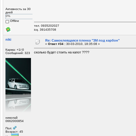
Активность за 30
дней
0%
Offline
тел. 0935202027
icq. 391435708
niki
Re: Самоклеящаяся пленка "3М под карбон"
«
Ответ #34 :
30-03-2010, 18:35:08 »
Карма: +1/-0
сколько будет стоить на капот ????
Сообщений: 323
николай
0662000854
Пол:
Возраст: 45