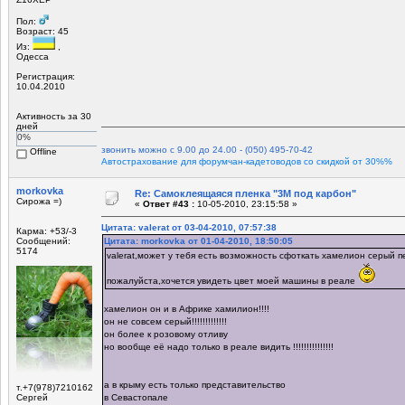
Пол:
Возраст: 45
Из:
,
Одесса
Регистрация:
10.04.2010
Активность за 30
дней
0%
звонить можно с 9.00 до 24.00 - (050) 495-70-42
Offline
Автострахование для форумчан-кадетоводов со скидкой от 30%%
morkovka
Re: Самоклеящаяся пленка "3М под карбон"
Сирожа =)
«
Ответ #43 :
10-05-2010, 23:15:58 »
Цитата: valerat от 03-04-2010, 07:57:38
Карма: +53/-3
Сообщений:
Цитата: morkovka от 01-04-2010, 18:50:05
5174
valerat,может у тебя есть возможность сфоткать хамелион серый 
пожалуйста,хочется увидеть цвет моей машины в реале
хамелион он и в Африке хамилион!!!!
он не совсем серый!!!!!!!!!!!!!
он более к розовому отливу
но вообще её надо только в реале видить !!!!!!!!!!!!!!!
а в крыму есть только представительство
т.+7(978)7210162
Сергей
в Севастопале