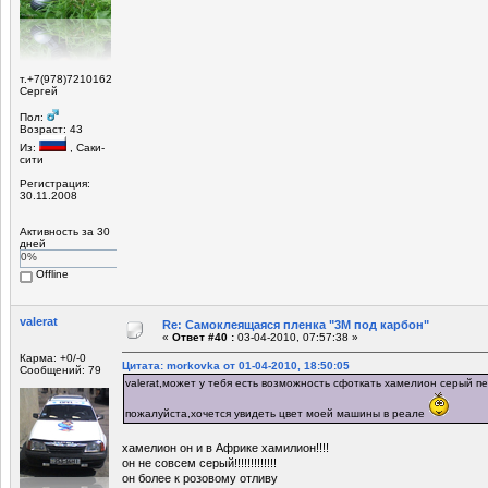
т.+7(978)7210162
Сергей
Пол:
Возраст: 43
Из:
, Саки-
сити
Регистрация:
30.11.2008
Активность за 30
дней
0%
Offline
valerat
Re: Самоклеящаяся пленка "3М под карбон"
«
Ответ #40 :
03-04-2010, 07:57:38 »
Карма: +0/-0
Цитата: morkovka от 01-04-2010, 18:50:05
Сообщений: 79
valerat,может у тебя есть возможность сфоткать хамелион серый 
пожалуйста,хочется увидеть цвет моей машины в реале
хамелион он и в Африке хамилион!!!!
он не совсем серый!!!!!!!!!!!!!
он более к розовому отливу