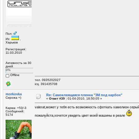
Пол:
Из:
,
Харьков
Регистрация:
11.03.2010
Активность за 30
дней
0%
Offline
тел. 0935202027
icq. 391435708
morkovka
Re: Самоклеящаяся пленка "3М под карбон"
Сирожа =)
«
Ответ #39 :
01-04-2010, 18:50:05 »
valerat,может у тебя есть возможность сфоткать хамелион сер
Карма: +53/-3
Сообщений:
5174
пожалуйста,хочется увидеть цвет моей машины в реале