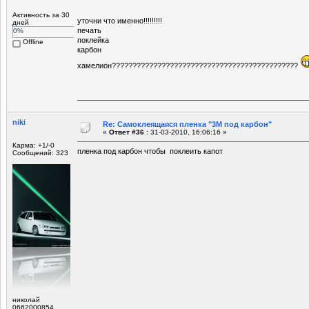
Активность за 30
уточни что именно!!!!!!!!!
дней
печать
0%
поклейка
Offline
карбон
хамелион?????????????????????????????????????????????
niki
Re: Самоклеящаяся пленка "3М под карбон"
«
Ответ #36 :
31-03-2010, 16:06:16 »
Карма: +1/-0
пленка под карбон чтобы поклеить капот
Сообщений: 323
николай
0662000854