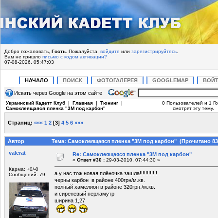
Добро пожаловать,
Гость
. Пожалуйста,
войдите
или
зарегистрируйтесь
.
Вам не пришло
письмо с кодом активации?
07-08-2026, 05:47:03
НАЧАЛО
ПОИСК
ФОТОГАЛЕРЕЯ
GOOGLEMAP
ВОЙ
Искать через Google на этом сайте
Украинский Кадетт Клуб
|
Главная
|
Тюнинг
|
0 Пользователей и 1 Го
Самоклеящаяся пленка "3М под карбон"
смотрят эту тему.
Страниц:
«««
1
2
[
3
]
4
5
6
»»»
Автор
Тема: Самоклеящаяся пленка "3М под карбон" (Прочитано 83
valerat
Re: Самоклеящаяся пленка "3М под карбон"
«
Ответ #30 :
29-03-2010, 07:44:30 »
Карма: +0/-0
а у нас тож новая плёночка зашла!!!!!!!!!!!!
Сообщений: 79
черны карбон в районе 400грн/м.кв.
полный хамелион в районе 320грн./м.кв.
и сиреневый перламутр
ширина 1,27