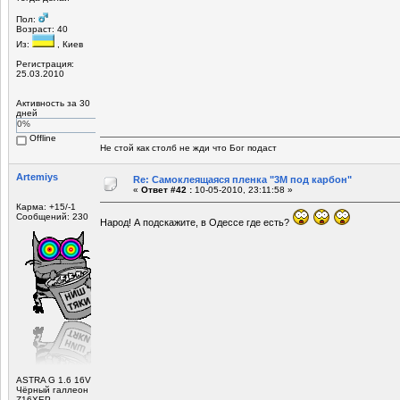
Пол:
Возраст: 40
Из:
, Киев
Регистрация:
25.03.2010
Активность за 30
дней
0%
Offline
Не стой как столб не жди что Бог подаст
Artemiys
Re: Самоклеящаяся пленка "3М под карбон"
«
Ответ #42 :
10-05-2010, 23:11:58 »
Карма: +15/-1
Сообщений: 230
Народ! А подскажите, в Одессе где есть?
ASTRA G 1.6 16V
Чёрный галлеон
Z16ХЕР