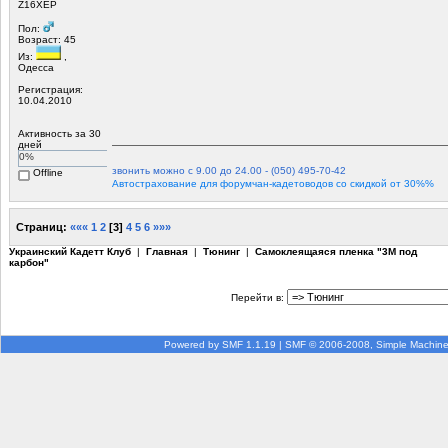
Z16ХЕР
Пол:
Возраст: 45
Из:
,
Одесса
Регистрация:
10.04.2010
Активность за 30
дней
0%
звонить можно с 9.00 до 24.00 - (050) 495-70-42
Offline
Автострахование для форумчан-кадетоводов со скидкой от 30%%
Страниц:
«««
1
2
[
3
]
4
5
6
»»»
Украинский Кадетт Клуб
|
Главная
|
Тюнинг
|
Самоклеящаяся пленка "3М под
карбон"
Перейти в:
Powered by SMF 1.1.19
|
SMF © 2006-2008, Simple Machin