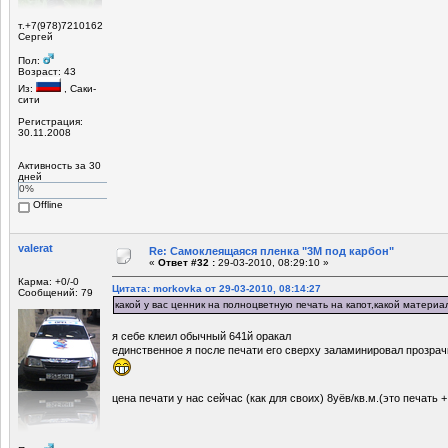
т.+7(978)7210162
Сергей
Пол:
Возраст: 43
Из:
, Саки-
сити
Регистрация:
30.11.2008
Активность за 30
дней
0%
Offline
valerat
Re: Самоклеящаяся пленка "3М под карбон"
«
Ответ #32 :
29-03-2010, 08:29:10 »
Карма: +0/-0
Цитата: morkovka от 29-03-2010, 08:14:27
Сообщений: 79
какой у вас ценник на полноцветную печать на капот,какой материа
я себе клеил обычный 641й оракал
единственное я после печати его сверху заламинировал прозрачк
цена печати у нас сейчас (как для своих) 8уёв/кв.м.(это печать 