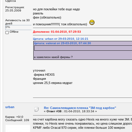
Одесса
Регистрация:
но для поклейки тебе еще надо
25.05.2009
ракель
фен (обязательно)
Активность за 30
дней
и помошник!!!!!!!!!( тож обязательно)
0%
Offline
Дополнено: 01-04-2010, 07:29:53
Цитата: urban от 29-03-2010, 12:16:21
Цитата: valerat от 29-03-2010, 07:44:30
а хамелион какой фирмы ?
уточнил
фирма HEXIS
Франция
ценник 25,5 еврика квдрат
urban
Re: Самоклеящаяся пленка "3М под карбон"
«
Ответ #38 :
01-04-2010, 18:33:34 »
Карма: +0/-0
на счет карбона могу сказать одно Hexis на много хуже чем 3М.
Сообщений: 109
пленки, то Hexis мне очень понравилась, но цена слишком дорог
KPMF либо Oracal 970 серии, обе пленки больше 100 микрон