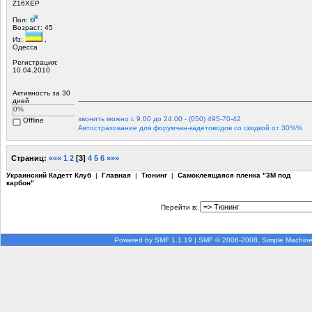
Z16ХЕР
Пол:
Возраст: 45
Из:
,
Одесса
Регистрация:
10.04.2010
Активность за 30
дней
0%
звонить можно с 9.00 до 24.00 - (050) 495-70-42
Offline
Автострахование для форумчан-кадетоводов со скидкой от 30%%
Страниц:
«««
1
2
[
3
]
4
5
6
»»»
Украинский Кадетт Клуб
|
Главная
|
Тюнинг
|
Самоклеящаяся пленка "3М под
карбон"
Перейти в:
Powered by SMF 1.1.19
|
SMF © 2006-2008, Simple Machin