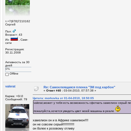
т.+7(978)7210162
Сергей
Пол:
Возраст: 43
Из:
, Саки-
сити
Регистрация:
30.11.2008
Активность за 30
дней
0%
Offline
valerat
Re: Самоклеящаяся пленка "3М под карбон"
«
Ответ #40 :
03-04-2010, 07:57:38 »
Карма: +0/-0
Цитата: morkovka от 01-04-2010, 18:50:05
Сообщений: 79
valerat,может у тебя есть возможность сфоткать хамелион серый 
пожалуйста,хочется увидеть цвет моей машины в реале
хамелион он и в Африке хамилион!!!!
он не совсем серый!!!!!!!!!!!!!
он более к розовому отливу