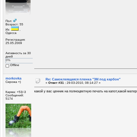
Пол:
Возраст: 55
Из:
,
Одесса
Регистрация:
25.05.2009
Активность за 30
дней
0%
Offline
morkovka
Re: Самоклеящаяся пленка "3М под карбон"
Сирожа =)
«
Ответ #31 :
29-03-2010, 08:14:27 »
какой у вас ценник на полноцветную печать на капот,какой мате
Карма: +53/-3
Сообщений:
5174