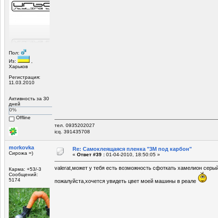
Пол:
Из:
,
Харьков
Регистрация:
11.03.2010
Активность за 30
дней
0%
Offline
тел. 0935202027
icq. 391435708
morkovka
Re: Самоклеящаяся пленка "3М под карбон"
Сирожа =)
«
Ответ #39 :
01-04-2010, 18:50:05 »
valerat,может у тебя есть возможность сфоткать хамелион сер
Карма: +53/-3
Сообщений:
5174
пожалуйста,хочется увидеть цвет моей машины в реале