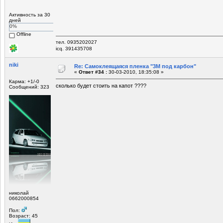
Активность за 30
дней
0%
Offline
тел. 0935202027
icq. 391435708
niki
Re: Самоклеящаяся пленка "3М под карбон"
«
Ответ #34 :
30-03-2010, 18:35:08 »
Карма: +1/-0
сколько будет стоить на капот ????
Сообщений: 323
николай
0662000854
Пол:
Возраст: 45