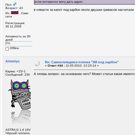
если интересно могу дать адрес
Пол:
Возраст: 43
в севасте за капот под карбон около двушки гривасов насчитали
Из:
, Саки-
сити
Регистрация:
30.11.2008
Активность за 30
дней
0%
Offline
Artemiys
Re: Самоклеящаяся пленка "3М под карбон"
«
Ответ #44 :
11-05-2010, 12:23:14 »
Карма: +15/-1
А теперь вопрос: на основании чего? Может статья какая имеетс
Сообщений: 230
ASTRA G 1.6 16V
Чёрный галлеон