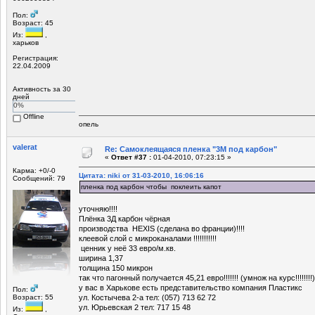
Пол:
Возраст: 45
Из:
,
харьков
Регистрация:
22.04.2009
Активность за 30
дней
0%
Offline
опель
valerat
Re: Самоклеящаяся пленка "3М под карбон"
«
Ответ #37 :
01-04-2010, 07:23:15 »
Карма: +0/-0
Цитата: niki от 31-03-2010, 16:06:16
Сообщений: 79
пленка под карбон чтобы поклеить капот
уточняю!!!!
Плёнка 3Д карбон чёрная
производства HEXIS (сделана во франции)!!!!
клеевой слой с микроканалами !!!!!!!!!!!
ценник у неё 33 евро/м.кв.
ширина 1,37
толщина 150 микрон
так что пагонный получается 45,21 евро!!!!!!! (умнож на курс!!!!!!!!)
у вас в Харькове есть представительство компания Пластикс
Пол:
Возраст: 55
ул. Костычева 2-а тел: (057) 713 62 72
ул. Юрьевская 2 тел: 717 15 48
Из:
,