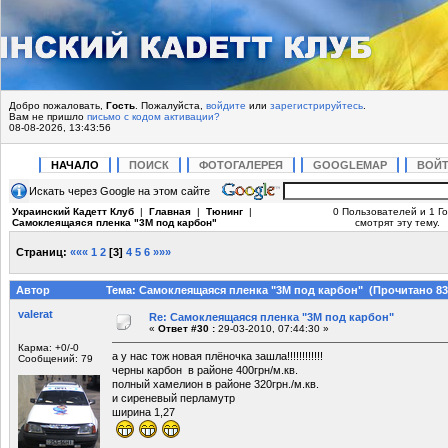
Добро пожаловать,
Гость
. Пожалуйста,
войдите
или
зарегистрируйтесь
.
Вам не пришло
письмо с кодом активации?
08-08-2026, 13:43:56
НАЧАЛО
ПОИСК
ФОТОГАЛЕРЕЯ
GOOGLEMAP
ВОЙ
Искать через Google на этом сайте
Украинский Кадетт Клуб
|
Главная
|
Тюнинг
|
0 Пользователей и 1 Го
Самоклеящаяся пленка "3М под карбон"
смотрят эту тему.
Страниц:
«««
1
2
[
3
]
4
5
6
»»»
Автор
Тема: Самоклеящаяся пленка "3М под карбон" (Прочитано 83
valerat
Re: Самоклеящаяся пленка "3М под карбон"
«
Ответ #30 :
29-03-2010, 07:44:30 »
Карма: +0/-0
а у нас тож новая плёночка зашла!!!!!!!!!!!!
Сообщений: 79
черны карбон в районе 400грн/м.кв.
полный хамелион в районе 320грн./м.кв.
и сиреневый перламутр
ширина 1,27