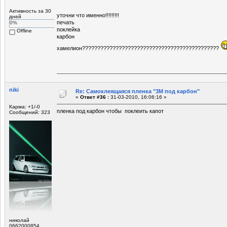
Активность за 30
уточни что именно!!!!!!!!!
дней
печать
0%
поклейка
Offline
карбон
хамелион?????????????????????????????????????????????
niki
Re: Самоклеящаяся пленка "3М под карбон"
«
Ответ #36 :
31-03-2010, 16:06:16 »
Карма: +1/-0
пленка под карбон чтобы поклеить капот
Сообщений: 323
николай
0662000854