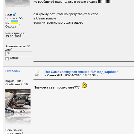
но вообще её надо только в реале видить !!!!!!!!!!!!!!!
а в крыму есть только представительство
Пол:
Возраст: 55
в Севастопале
если интересно могу дать адрес
Из:
,
Одесса
Регистрация:
25.05.2009
Активность за 30
дней
0%
Offline
Dimon4ik
Re: Самоклеящаяся пленка "3М под карбон"
«
Ответ #41 :
03-04-2010, 18:07:38 »
Карма: +0/-0
Сообщений: 16
Пленочка свет пропускает???
Если хочеш,
тогда делай