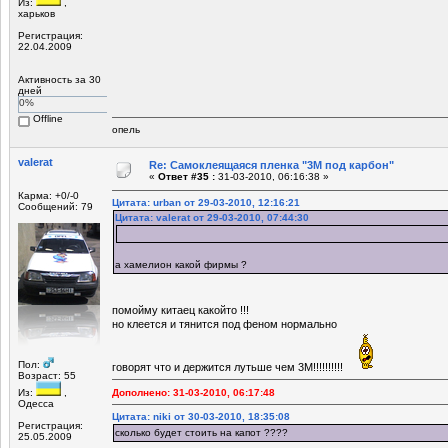
Из:
,
харьков
Регистрация:
22.04.2009
Активность за 30
дней
0%
Offline
опель
valerat
Re: Самоклеящаяся пленка "3М под карбон"
«
Ответ #35 :
31-03-2010, 06:16:38 »
Карма: +0/-0
Цитата: urban от 29-03-2010, 12:16:21
Сообщений: 79
Цитата: valerat от 29-03-2010, 07:44:30
а хамелион какой фирмы ?
помойму китаец какойто !!!
но клеется и тянится под феном нормально
Пол:
говорят что и держится лутьше чем 3М!!!!!!!!!!
Возраст: 55
Из:
,
Дополнено: 31-03-2010, 06:17:48
Одесса
Цитата: niki от 30-03-2010, 18:35:08
Регистрация:
сколько будет стоить на капот ????
25.05.2009