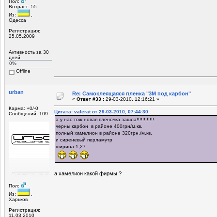
Пол:
Возраст: 55
Из:
,
Одесса
Регистрация:
25.05.2009
Активность за 30
дней
0%
Offline
urban
Re: Самоклеящаяся пленка "3М под карбон"
«
Ответ #33 :
29-03-2010, 12:16:21 »
Карма: +0/-0
Цитата: valerat от 29-03-2010, 07:44:30
Сообщений: 109
а у нас тож новая плёночка зашла!!!!!!!!!!!!
черны карбон в районе 400грн/м.кв.
полный хамелион в районе 320грн./м.кв.
и сиреневый перламутр
ширина 1,27
а хамелион какой фирмы ?
Пол:
Из:
,
Харьков
Регистрация:
11.03.2010