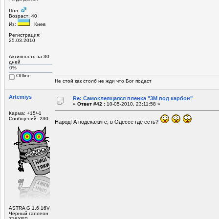
Пол:
Возраст: 40
Из:
, Киев
Регистрация:
25.03.2010
Активность за 30
дней
0%
Offline
Не стой как столб не жди что Бог подаст
Artemiys
Re: Самоклеящаяся пленка "3М под карбон"
«
Ответ #42 :
10-05-2010, 23:11:58 »
Карма: +15/-1
Сообщений: 230
Народ! А подскажите, в Одессе где есть?
ASTRA G 1.6 16V
Чёрный галлеон
Z16ХЕР