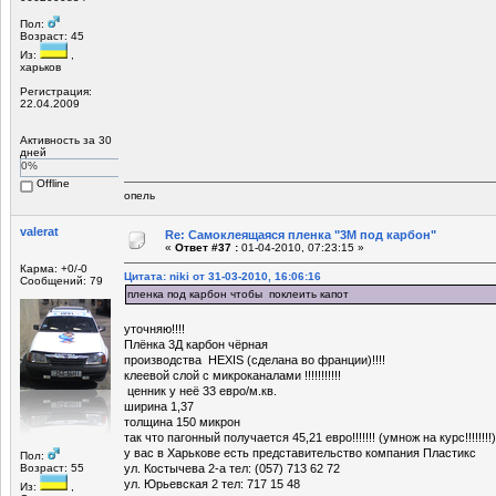
Пол:
Возраст: 45
Из:
,
харьков
Регистрация:
22.04.2009
Активность за 30
дней
0%
Offline
опель
valerat
Re: Самоклеящаяся пленка "3М под карбон"
«
Ответ #37 :
01-04-2010, 07:23:15 »
Карма: +0/-0
Цитата: niki от 31-03-2010, 16:06:16
Сообщений: 79
пленка под карбон чтобы поклеить капот
уточняю!!!!
Плёнка 3Д карбон чёрная
производства HEXIS (сделана во франции)!!!!
клеевой слой с микроканалами !!!!!!!!!!!
ценник у неё 33 евро/м.кв.
ширина 1,37
толщина 150 микрон
так что пагонный получается 45,21 евро!!!!!!! (умнож на курс!!!!!!!!)
у вас в Харькове есть представительство компания Пластикс
Пол:
Возраст: 55
ул. Костычева 2-а тел: (057) 713 62 72
ул. Юрьевская 2 тел: 717 15 48
Из:
,