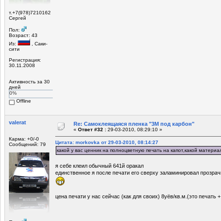
т.+7(978)7210162
Сергей
Пол:
Возраст: 43
Из:
, Саки-
сити
Регистрация:
30.11.2008
Активность за 30
дней
0%
Offline
valerat
Re: Самоклеящаяся пленка "3М под карбон"
«
Ответ #32 :
29-03-2010, 08:29:10 »
Карма: +0/-0
Цитата: morkovka от 29-03-2010, 08:14:27
Сообщений: 79
какой у вас ценник на полноцветную печать на капот,какой материа
я себе клеил обычный 641й оракал
единственное я после печати его сверху заламинировал прозрачк
цена печати у нас сейчас (как для своих) 8уёв/кв.м.(это печать 