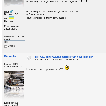
но вообще её надо только в реале видить !!!!!!!!!!!!!!!
а в крыму есть только представительство
Пол:
Возраст: 55
в Севастопале
если интересно могу дать адрес
Из:
,
Одесса
Регистрация:
25.05.2009
Активность за 30
дней
0%
Offline
Dimon4ik
Re: Самоклеящаяся пленка "3М под карбон"
«
Ответ #41 :
03-04-2010, 18:07:38 »
Карма: +0/-0
Сообщений: 16
Пленочка свет пропускает???
Если хочеш,
тогда делай