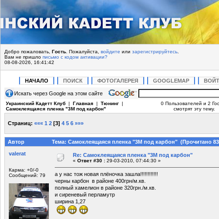
Добро пожаловать,
Гость
. Пожалуйста,
войдите
или
зарегистрируйтесь
.
Вам не пришло
письмо с кодом активации?
08-08-2026, 16:41:42
НАЧАЛО
ПОИСК
ФОТОГАЛЕРЕЯ
GOOGLEMAP
ВОЙ
Искать через Google на этом сайте
Украинский Кадетт Клуб
|
Главная
|
Тюнинг
|
0 Пользователей и 2 Го
Самоклеящаяся пленка "3М под карбон"
смотрят эту тему.
Страниц:
«««
1
2
[
3
]
4
5
6
»»»
Автор
Тема: Самоклеящаяся пленка "3М под карбон" (Прочитано 83
valerat
Re: Самоклеящаяся пленка "3М под карбон"
«
Ответ #30 :
29-03-2010, 07:44:30 »
Карма: +0/-0
а у нас тож новая плёночка зашла!!!!!!!!!!!!
Сообщений: 79
черны карбон в районе 400грн/м.кв.
полный хамелион в районе 320грн./м.кв.
и сиреневый перламутр
ширина 1,27