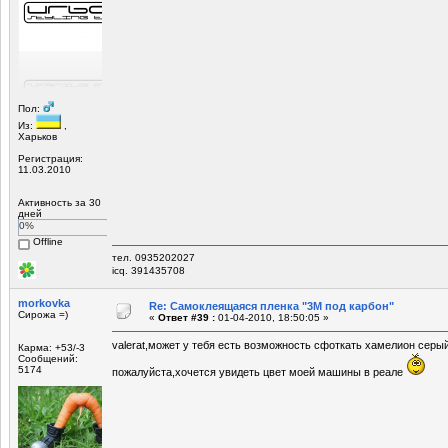
Пол:
Из:
,
Харьков
Регистрация:
11.03.2010
Активность за 30
дней
0%
Offline
тел. 0935202027
icq. 391435708
morkovka
Re: Самоклеящаяся пленка "3М под карбон"
Сирожа =)
«
Ответ #39 :
01-04-2010, 18:50:05 »
valerat,может у тебя есть возможность сфоткать хамелион сер
Карма: +53/-3
Сообщений:
5174
пожалуйста,хочется увидеть цвет моей машины в реале