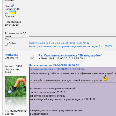
Пол:
Возраст: 45
Из:
,
Одесса
Регистрация:
10.04.2010
Активность за 30
дней
0%
звонить можно с 9.00 до 24.00 - (050) 495-70-42
Offline
Автострахование для форумчан-кадетоводов со скидкой от 30%%
morkovka
Re: Самоклеящаяся пленка "3М под карбон"
Сирожа =)
«
Ответ #43 :
10-05-2010, 23:15:58 »
Цитата: valerat от 03-04-2010, 07:57:38
Карма: +53/-3
Сообщений:
Цитата: morkovka от 01-04-2010, 18:50:05
5174
valerat,может у тебя есть возможность сфоткать хамелион серый 
пожалуйста,хочется увидеть цвет моей машины в реале
хамелион он и в Африке хамилион!!!!
он не совсем серый!!!!!!!!!!!!!
он более к розовому отливу
но вообще её надо только в реале видить !!!!!!!!!!!!!!!
а в крыму есть только представительство
т.+7(978)7210162
Сергей
в Севастопале