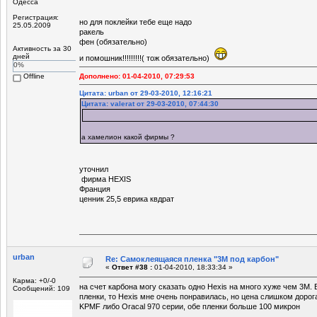
Одесса
Регистрация:
но для поклейки тебе еще надо
25.05.2009
ракель
фен (обязательно)
Активность за 30
дней
и помошник!!!!!!!!!( тож обязательно)
0%
Offline
Дополнено: 01-04-2010, 07:29:53
Цитата: urban от 29-03-2010, 12:16:21
Цитата: valerat от 29-03-2010, 07:44:30
а хамелион какой фирмы ?
уточнил
фирма HEXIS
Франция
ценник 25,5 еврика квдрат
urban
Re: Самоклеящаяся пленка "3М под карбон"
«
Ответ #38 :
01-04-2010, 18:33:34 »
Карма: +0/-0
на счет карбона могу сказать одно Hexis на много хуже чем 3М.
Сообщений: 109
пленки, то Hexis мне очень понравилась, но цена слишком дорог
KPMF либо Oracal 970 серии, обе пленки больше 100 микрон