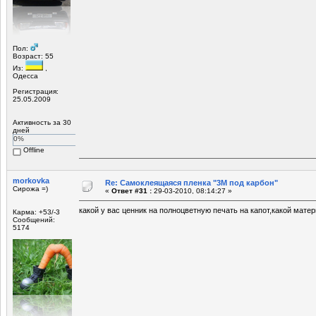
Пол:
Возраст: 55
Из:
,
Одесса
Регистрация:
25.05.2009
Активность за 30
дней
0%
Offline
morkovka
Re: Самоклеящаяся пленка "3М под карбон"
Сирожа =)
«
Ответ #31 :
29-03-2010, 08:14:27 »
какой у вас ценник на полноцветную печать на капот,какой мате
Карма: +53/-3
Сообщений:
5174