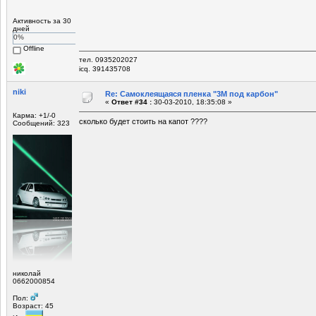
Активность за 30
дней
0%
Offline
тел. 0935202027
icq. 391435708
niki
Re: Самоклеящаяся пленка "3М под карбон"
«
Ответ #34 :
30-03-2010, 18:35:08 »
Карма: +1/-0
сколько будет стоить на капот ????
Сообщений: 323
николай
0662000854
Пол:
Возраст: 45