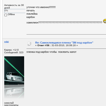
Активность за 30
уточни что именно!!!!!!!!!
дней
печать
0%
поклейка
Offline
карбон
хамелион?????????????????????????????????????????????
niki
Re: Самоклеящаяся пленка "3М под карбон"
«
Ответ #36 :
31-03-2010, 16:06:16 »
Карма: +1/-0
пленка под карбон чтобы поклеить капот
Сообщений: 323
николай
0662000854