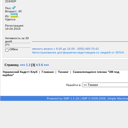
Z16ХЕР
Пол:
Возраст: 45
Из:
,
Одесса
Регистрация:
10.04.2010
Активность за 30
дней
0%
звонить можно с 9.00 до 24.00 - (050) 495-70-42
Offline
Автострахование для форумчан-кадетоводов со скидкой от 30%%
Страниц:
«««
1
2
[
3
]
4
5
6
»»»
Украинский Кадетт Клуб
|
Главная
|
Тюнинг
|
Самоклеящаяся пленка "3М под
карбон"
Перейти в:
Powered by SMF 1.1.19
|
SMF © 2006-2008, Simple Machin