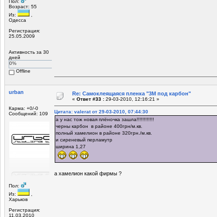
Пол:
Возраст: 55
Из:
,
Одесса
Регистрация:
25.05.2009
Активность за 30
дней
0%
Offline
urban
Re: Самоклеящаяся пленка "3М под карбон"
«
Ответ #33 :
29-03-2010, 12:16:21 »
Карма: +0/-0
Цитата: valerat от 29-03-2010, 07:44:30
Сообщений: 109
а у нас тож новая плёночка зашла!!!!!!!!!!!!
черны карбон в районе 400грн/м.кв.
полный хамелион в районе 320грн./м.кв.
и сиреневый перламутр
ширина 1,27
а хамелион какой фирмы ?
Пол:
Из:
,
Харьков
Регистрация:
11.03.2010