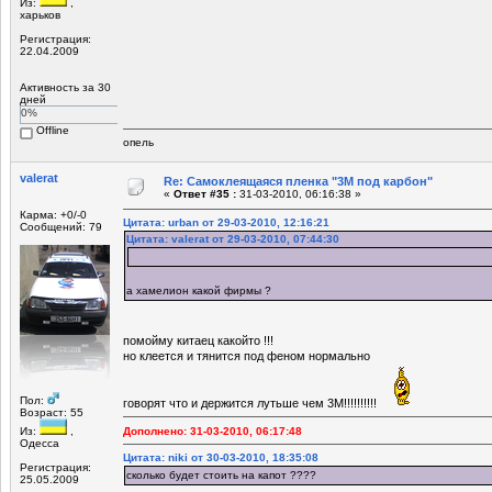
Из:
,
харьков
Регистрация:
22.04.2009
Активность за 30
дней
0%
Offline
опель
valerat
Re: Самоклеящаяся пленка "3М под карбон"
«
Ответ #35 :
31-03-2010, 06:16:38 »
Карма: +0/-0
Цитата: urban от 29-03-2010, 12:16:21
Сообщений: 79
Цитата: valerat от 29-03-2010, 07:44:30
а хамелион какой фирмы ?
помойму китаец какойто !!!
но клеется и тянится под феном нормально
Пол:
говорят что и держится лутьше чем 3М!!!!!!!!!!
Возраст: 55
Из:
,
Дополнено: 31-03-2010, 06:17:48
Одесса
Цитата: niki от 30-03-2010, 18:35:08
Регистрация:
сколько будет стоить на капот ????
25.05.2009