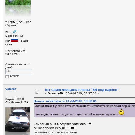
т.+7(978)7210162
Сергей
Пол:
Возраст: 43
Из:
, Саки-
сити
Регистрация:
30.11.2008
Активность за 30
дней
0%
Offline
valerat
Re: Самоклеящаяся пленка "3М под карбон"
«
Ответ #40 :
03-04-2010, 07:57:38 »
Карма: +0/-0
Цитата: morkovka от 01-04-2010, 18:50:05
Сообщений: 79
valerat,может у тебя есть возможность сфоткать хамелион серый 
пожалуйста,хочется увидеть цвет моей машины в реале
хамелион он и в Африке хамилион!!!!
он не совсем серый!!!!!!!!!!!!!
он более к розовому отливу