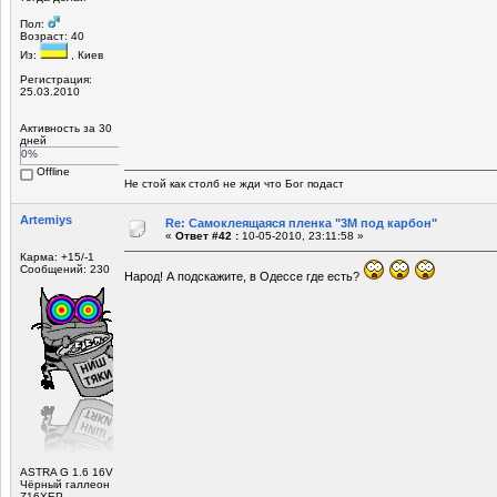
Пол:
Возраст: 40
Из:
, Киев
Регистрация:
25.03.2010
Активность за 30
дней
0%
Offline
Не стой как столб не жди что Бог подаст
Artemiys
Re: Самоклеящаяся пленка "3М под карбон"
«
Ответ #42 :
10-05-2010, 23:11:58 »
Карма: +15/-1
Сообщений: 230
Народ! А подскажите, в Одессе где есть?
ASTRA G 1.6 16V
Чёрный галлеон
Z16ХЕР