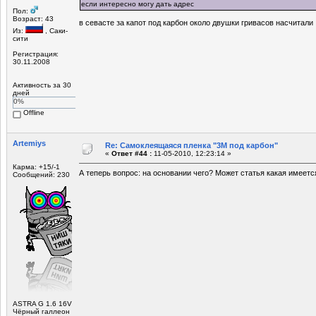
если интересно могу дать адрес
Пол:
Возраст: 43
в севасте за капот под карбон около двушки гривасов насчитали
Из:
, Саки-
сити
Регистрация:
30.11.2008
Активность за 30
дней
0%
Offline
Artemiys
Re: Самоклеящаяся пленка "3М под карбон"
«
Ответ #44 :
11-05-2010, 12:23:14 »
Карма: +15/-1
А теперь вопрос: на основании чего? Может статья какая имеетс
Сообщений: 230
ASTRA G 1.6 16V
Чёрный галлеон