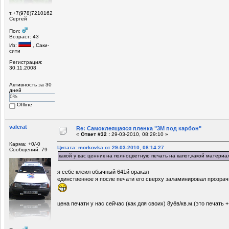
т.+7(978)7210162
Сергей
Пол:
Возраст: 43
Из:
, Саки-
сити
Регистрация:
30.11.2008
Активность за 30
дней
0%
Offline
valerat
Re: Самоклеящаяся пленка "3М под карбон"
«
Ответ #32 :
29-03-2010, 08:29:10 »
Карма: +0/-0
Цитата: morkovka от 29-03-2010, 08:14:27
Сообщений: 79
какой у вас ценник на полноцветную печать на капот,какой материа
я себе клеил обычный 641й оракал
единственное я после печати его сверху заламинировал прозрачк
цена печати у нас сейчас (как для своих) 8уёв/кв.м.(это печать 