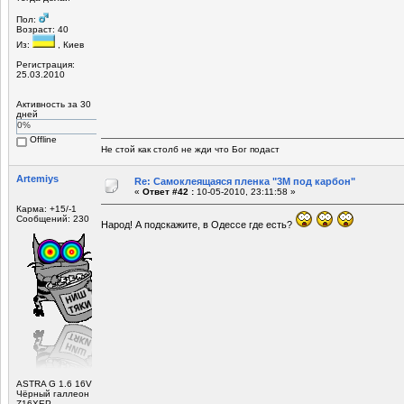
Пол:
Возраст: 40
Из:
, Киев
Регистрация:
25.03.2010
Активность за 30
дней
0%
Offline
Не стой как столб не жди что Бог подаст
Artemiys
Re: Самоклеящаяся пленка "3М под карбон"
«
Ответ #42 :
10-05-2010, 23:11:58 »
Карма: +15/-1
Сообщений: 230
Народ! А подскажите, в Одессе где есть?
ASTRA G 1.6 16V
Чёрный галлеон
Z16ХЕР