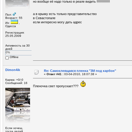
но вообще её надо только в реале видить !!!!!!!!!!!!!!!
а в крыму есть только представительство
Пол:
Возраст: 55
в Севастопале
если интересно могу дать адрес
Из:
,
Одесса
Регистрация:
25.05.2009
Активность за 30
дней
0%
Offline
Dimon4ik
Re: Самоклеящаяся пленка "3М под карбон"
«
Ответ #41 :
03-04-2010, 18:07:38 »
Карма: +0/-0
Сообщений: 16
Пленочка свет пропускает???
Если хочеш,
тогда делай