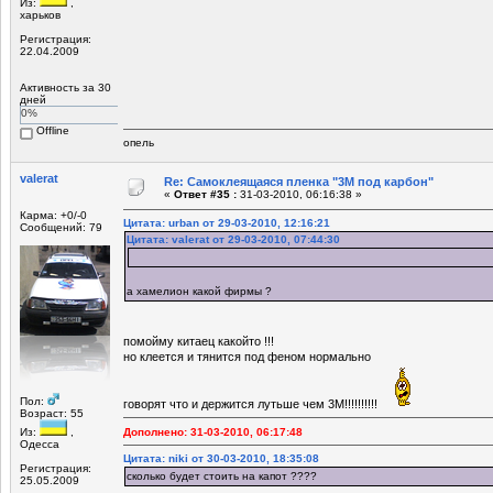
Из:
,
харьков
Регистрация:
22.04.2009
Активность за 30
дней
0%
Offline
опель
valerat
Re: Самоклеящаяся пленка "3М под карбон"
«
Ответ #35 :
31-03-2010, 06:16:38 »
Карма: +0/-0
Цитата: urban от 29-03-2010, 12:16:21
Сообщений: 79
Цитата: valerat от 29-03-2010, 07:44:30
а хамелион какой фирмы ?
помойму китаец какойто !!!
но клеется и тянится под феном нормально
Пол:
говорят что и держится лутьше чем 3М!!!!!!!!!!
Возраст: 55
Из:
,
Дополнено: 31-03-2010, 06:17:48
Одесса
Цитата: niki от 30-03-2010, 18:35:08
Регистрация:
сколько будет стоить на капот ????
25.05.2009