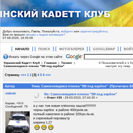
Добро пожаловать,
Гость
. Пожалуйста,
войдите
или
зарегистрируйтесь
.
Вам не пришло
письмо с кодом активации?
07-08-2026, 19:35:08
НАЧАЛО
ПОИСК
ФОТОГАЛЕРЕЯ
GOOGLEMAP
ВОЙ
Искать через Google на этом сайте
Украинский Кадетт Клуб
|
Главная
|
Тюнинг
|
0 Пользователей и 1 Го
Самоклеящаяся пленка "3М под карбон"
смотрят эту тему.
Страниц:
«««
1
2
[
3
]
4
5
6
»»»
Автор
Тема: Самоклеящаяся пленка "3М под карбон" (Прочитано 83
valerat
Re: Самоклеящаяся пленка "3М под карбон"
«
Ответ #30 :
29-03-2010, 07:44:30 »
Карма: +0/-0
а у нас тож новая плёночка зашла!!!!!!!!!!!!
Сообщений: 79
черны карбон в районе 400грн/м.кв.
полный хамелион в районе 320грн./м.кв.
и сиреневый перламутр
ширина 1,27