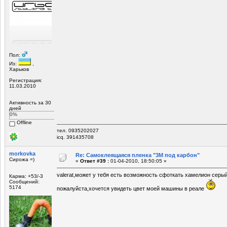
Пол:
Из:
,
Харьков
Регистрация:
11.03.2010
Активность за 30
дней
0%
Offline
тел. 0935202027
icq. 391435708
morkovka
Re: Самоклеящаяся пленка "3М под карбон"
Сирожа =)
«
Ответ #39 :
01-04-2010, 18:50:05 »
valerat,может у тебя есть возможность сфоткать хамелион сер
Карма: +53/-3
Сообщений:
5174
пожалуйста,хочется увидеть цвет моей машины в реале