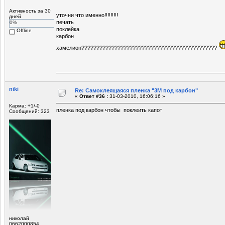
Активность за 30
уточни что именно!!!!!!!!!
дней
печать
0%
поклейка
Offline
карбон
хамелион?????????????????????????????????????????????
niki
Re: Самоклеящаяся пленка "3М под карбон"
«
Ответ #36 :
31-03-2010, 16:06:16 »
Карма: +1/-0
пленка под карбон чтобы поклеить капот
Сообщений: 323
николай
0662000854