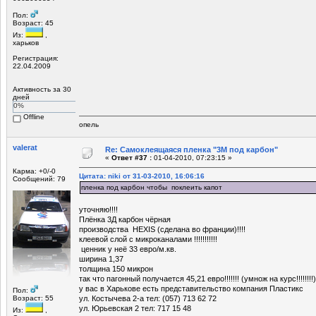
Пол:
Возраст: 45
Из:
,
харьков
Регистрация:
22.04.2009
Активность за 30
дней
0%
Offline
опель
valerat
Re: Самоклеящаяся пленка "3М под карбон"
«
Ответ #37 :
01-04-2010, 07:23:15 »
Карма: +0/-0
Цитата: niki от 31-03-2010, 16:06:16
Сообщений: 79
пленка под карбон чтобы поклеить капот
уточняю!!!!
Плёнка 3Д карбон чёрная
производства HEXIS (сделана во франции)!!!!
клеевой слой с микроканалами !!!!!!!!!!!
ценник у неё 33 евро/м.кв.
ширина 1,37
толщина 150 микрон
так что пагонный получается 45,21 евро!!!!!!! (умнож на курс!!!!!!!!)
у вас в Харькове есть представительство компания Пластикс
Пол:
Возраст: 55
ул. Костычева 2-а тел: (057) 713 62 72
ул. Юрьевская 2 тел: 717 15 48
Из:
,