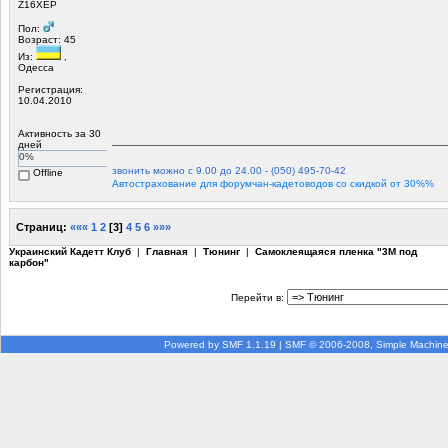
Z16ХЕР
Пол:
Возраст: 45
Из:
,
Одесса
Регистрация:
10.04.2010
Активность за 30
дней
0%
звонить можно с 9.00 до 24.00 - (050) 495-70-42
Offline
Автострахование для форумчан-кадетоводов со скидкой от 30%%
Страниц:
«««
1
2
[
3
]
4
5
6
»»»
Украинский Кадетт Клуб
|
Главная
|
Тюнинг
|
Самоклеящаяся пленка "3М под
карбон"
Перейти в:
Powered by SMF 1.1.19
|
SMF © 2006-2008, Simple Machin