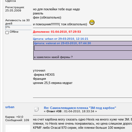
Одесса
Регистрация:
но для поклейки тебе еще надо
25.05.2009
ракель
фен (обязательно)
Активность за 30
дней
и помошник!!!!!!!!!( тож обязательно)
0%
Offline
Дополнено: 01-04-2010, 07:29:53
Цитата: urban от 29-03-2010, 12:16:21
Цитата: valerat от 29-03-2010, 07:44:30
а хамелион какой фирмы ?
уточнил
фирма HEXIS
Франция
ценник 25,5 еврика квдрат
urban
Re: Самоклеящаяся пленка "3М под карбон"
«
Ответ #38 :
01-04-2010, 18:33:34 »
Карма: +0/-0
на счет карбона могу сказать одно Hexis на много хуже чем 3М.
Сообщений: 109
пленки, то Hexis мне очень понравилась, но цена слишком дорог
KPMF либо Oracal 970 серии, обе пленки больше 100 микрон