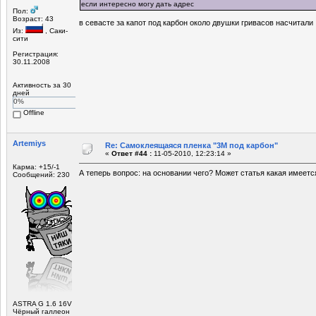
если интересно могу дать адрес
Пол:
Возраст: 43
в севасте за капот под карбон около двушки гривасов насчитали
Из:
, Саки-
сити
Регистрация:
30.11.2008
Активность за 30
дней
0%
Offline
Artemiys
Re: Самоклеящаяся пленка "3М под карбон"
«
Ответ #44 :
11-05-2010, 12:23:14 »
Карма: +15/-1
А теперь вопрос: на основании чего? Может статья какая имеетс
Сообщений: 230
ASTRA G 1.6 16V
Чёрный галлеон