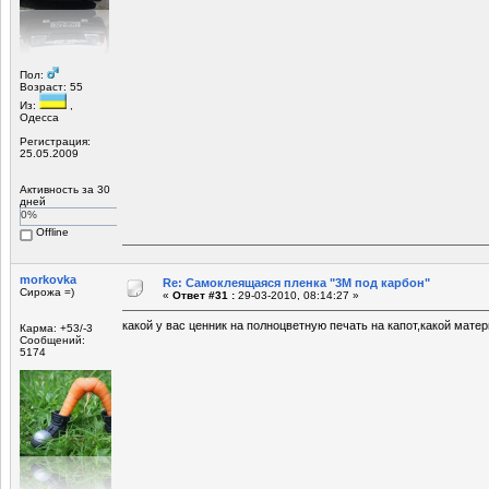
Пол:
Возраст: 55
Из:
,
Одесса
Регистрация:
25.05.2009
Активность за 30
дней
0%
Offline
morkovka
Re: Самоклеящаяся пленка "3М под карбон"
Сирожа =)
«
Ответ #31 :
29-03-2010, 08:14:27 »
какой у вас ценник на полноцветную печать на капот,какой мате
Карма: +53/-3
Сообщений:
5174