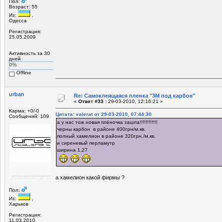
Пол:
Возраст: 55
Из:
,
Одесса
Регистрация:
25.05.2009
Активность за 30
дней
0%
Offline
urban
Re: Самоклеящаяся пленка "3М под карбон"
«
Ответ #33 :
29-03-2010, 12:16:21 »
Карма: +0/-0
Цитата: valerat от 29-03-2010, 07:44:30
Сообщений: 109
а у нас тож новая плёночка зашла!!!!!!!!!!!!
черны карбон в районе 400грн/м.кв.
полный хамелион в районе 320грн./м.кв.
и сиреневый перламутр
ширина 1,27
а хамелион какой фирмы ?
Пол:
Из:
,
Харьков
Регистрация:
11.03.2010