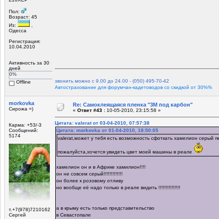
Пол:
Возраст: 45
Из:
,
Одесса
Регистрация:
10.04.2010
Активность за 30
дней
0%
звонить можно с 9.00 до 24.00 - (050) 495-70-42
Offline
Автострахование для форумчан-кадетоводов со скидкой от 30%%
morkovka
Re: Самоклеящаяся пленка "3М под карбон"
Сирожа =)
«
Ответ #43 :
10-05-2010, 23:15:58 »
Цитата: valerat от 03-04-2010, 07:57:38
Карма: +53/-3
Сообщений:
Цитата: morkovka от 01-04-2010, 18:50:05
5174
valerat,может у тебя есть возможность сфоткать хамелион серый 
пожалуйста,хочется увидеть цвет моей машины в реале
хамелион он и в Африке хамилион!!!!
он не совсем серый!!!!!!!!!!!!!
он более к розовому отливу
но вообще её надо только в реале видить !!!!!!!!!!!!!!!
а в крыму есть только представительство
т.+7(978)7210162
Сергей
в Севастопале