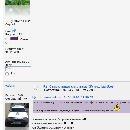
т.+7(978)7210162
Сергей
Пол:
Возраст: 43
Из:
, Саки-
сити
Регистрация:
30.11.2008
Активность за 30
дней
0%
Offline
valerat
Re: Самоклеящаяся пленка "3М под карбон"
«
Ответ #40 :
03-04-2010, 07:57:38 »
Карма: +0/-0
Цитата: morkovka от 01-04-2010, 18:50:05
Сообщений: 79
valerat,может у тебя есть возможность сфоткать хамелион серый 
пожалуйста,хочется увидеть цвет моей машины в реале
хамелион он и в Африке хамилион!!!!
он не совсем серый!!!!!!!!!!!!!
он более к розовому отливу