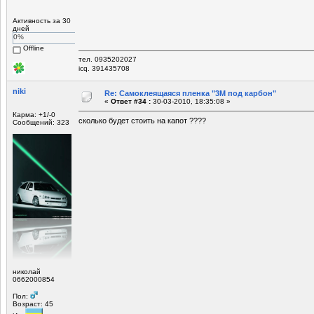
Активность за 30
дней
0%
Offline
тел. 0935202027
icq. 391435708
niki
Re: Самоклеящаяся пленка "3М под карбон"
«
Ответ #34 :
30-03-2010, 18:35:08 »
Карма: +1/-0
сколько будет стоить на капот ????
Сообщений: 323
николай
0662000854
Пол:
Возраст: 45