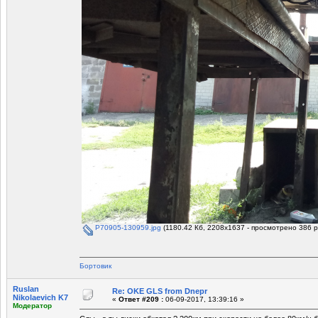
P70905-130959.jpg
(1180.42 Кб, 2208x1637 - просмотрено 386 р
Бортовик
Ruslan
Re: OKE GLS from Dnepr
Nikolaevich K7
«
Ответ #209 :
06-09-2017, 13:39:16 »
Модератор