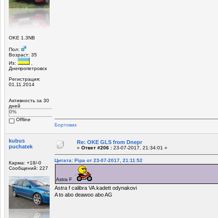
OKE 1.3NB
Пол:
Возраст: 35
Из:
,
Днепропетровск
Регистрация:
01.11.2014
Активность за 30
дней
0%
Offline
Бортовик
kubus
Re: OKE GLS from Dnepr
puchatek
«
Ответ #206 :
23-07-2017, 21:34:01 »
Цитата: Pipa от 23-07-2017, 21:11:52
Карма: +18/-0
Сообщений: 227
Astra F
Astra f calibra VA.kadett odynakovi
A to abo deawoo abo AG