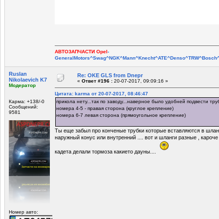
АВТОЗАПЧАСТИ Opel
-
GeneralMotors^Swag^NGK^Mann^Knecht^ATE^Denso^TRW^Bosch^E
Ruslan
Re: OKE GLS from Dnepr
Nikolaevich K7
«
Ответ #196 :
20-07-2017, 09:09:16 »
Модератор
Цитата: karma от 20-07-2017, 08:46:47
Карма: +138/-0
прикола нету...так по заводу...наверное было удобней подвести тр
Сообщений:
номера 4-5 - правая сторона (круглое крепление)
9581
номера 6-7 левая сторона (прямоугольное крепление)
Ты еще забыл про конченые трубки которые вставляются в шлан
наружный конус или внутренний .... вот и шланги разные , кароч
кадета делали тормоза какието дауны....
Номер авто: