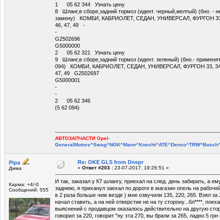
1 05 62 344 Узнать цену
8 Шланг,в сборе,задний тормоз (идент. черный,желтый) (бно. - н
замену) КОМБИ, КАБРИОЛЕТ, СЕДАН, УНИВЕРСАЛ, ФУРГОН 33, 34, 
46, 47, 49 -
-
G2502696
G5000000
2 05 62 321 Узнать цену
9 Шланг,в сборе,задний тормоз (идент. зеленый) (бно.- применя
094) КОМБИ, КАБРИОЛЕТ, СЕДАН, УНИВЕРСАЛ, ФУРГОН 33, 34, 35, 
47, 49 G2502697
G5000001
-
-
2 05 62 346
(5 62 094)
АВТОЗАПЧАСТИ Opel
-
GeneralMotors^Swag^NGK^Mann^Knecht^ATE^Denso^TRW^Bosch^E
Re: OKE GLS from Dnepr
Pipa
«
Ответ #203 :
23-07-2017, 19:26:51 »
Дима
И так, заказал у К7 шлангу, приехал на след. день забирать, а 
Карма: +4/-0
заднюю, я приханул заехал по дороге в магазин опель на рабочей 
Сообщений: 555
в 2 раза больше чем везде ) мне озвучили 135, 220, 265. Взял за
начал ставить, а на ней отверстие не на ту сторону...бл****, поех
выяснений с продавцом оказалось действительно на другую стор
говорил за 220, говорит "ну эта 270, вы брали за 265, ладно 5 гр