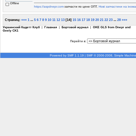
Offline
https://aspdnepr.com-
запчасти по цене ОПТ.
Нові запчастини на інома
Страниц:
«««
1
...
5
6
7
8
9
10
11
12
13
[
14
]
15
16
17
18
19
20
21
22
23
...
28
»»»
Украинский Кадетт Клуб
|
Главная
|
Бортовой журнал
|
OKE GLS from Dnepr and
Geely CK1
Перейти в:
Powered by SMF 1.1.19
|
SMF © 2006-2008, Simple Machin