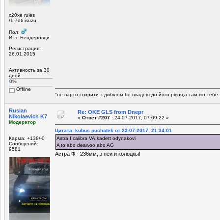
c20xe rules
/1,7dti isuzu
Пол:
Из:c.Бендеровци
Регистрация:
26.01.2015
Активность за 30
дней
0%
Offline
"не варто спорити з дибілом,бо впадеш до його рівня,а там він тебе
Ruslan
Re: OKE GLS from Dnepr
Nikolaevich K7
«
Ответ #207 :
24-07-2017, 07:09:22 »
Модератор
Цитата: kubus puchatek от 23-07-2017, 21:34:01
Карма: +138/-0
Astra f calibra VA.kadett odynakovi
Сообщений:
A to abo deawoo abo AG
9581
Астра Ф - 236мм, з неи и колодкы!