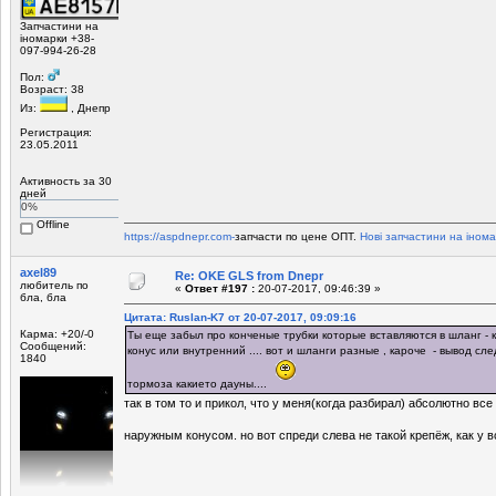
Запчастини на
іномарки +38-
097-994-26-28
Пол:
Возраст: 38
Из:
, Днепр
Регистрация:
23.05.2011
Активность за 30
дней
0%
Offline
https://aspdnepr.com-
запчасти по цене ОПТ.
Нові запчастини на інома
axel89
Re: OKE GLS from Dnepr
любитель по
«
Ответ #197 :
20-07-2017, 09:46:39 »
бла, бла
Цитата: Ruslan-K7 от 20-07-2017, 09:09:16
Карма: +20/-0
Ты еще забыл про конченые трубки которые вставляются в шланг -
Сообщений:
конус или внутренний .... вот и шланги разные , кароче - вывод сл
1840
тормоза какието дауны....
так в том то и прикол, что у меня(когда разбирал) абсолютно все
наружным конусом. но вот спреди слева не такой крепёж, как у 