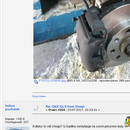
P70721-153650.jpg
(885.6 Кб, 1637x2208 - просмотрено 389 раз
Бортовик
kubus
Re: OKE GLS from Dnepr
puchatek
«
Ответ #204 :
23-07-2017, 20:23:41 »
Карма: +18/-0
Сообщений: 227
A disky to vid chogo? U kadika ventylasja na zovni povynno buty