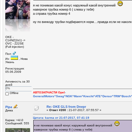
я не понимаю какой конус наружный какой внутренний
наверное трубка номер 6 ( слева у тебя)
а справа трубка номер 4
ну по винкоду трубки подбираются норм....правда если не наколх
OKE -
С14NZ(1b1) ->
OVC - Z22SE
(Full injection)
Пол:
Из:
, Нова
Умань
Регистрация:
05.06.2009
Активность за 30
дней
0%
АВТОЗАПЧАСТИ Opel
-
Offline
GeneralMotors^Swag^NGK^Mann^Knecht^ATE^Denso^TRW^Bosch^E
Re: OKE GLS from Dnepr
Pipa
«
Ответ #200 :
21-07-2017, 07:55:57 »
Дима
Цитата: karma от 21-07-2017, 07:41:19
Карма: +4/-0
Сообщений: 555
я не понимаю какой конус наружный какой внутренний
наверное трубка номер 6 ( слева у тебя)