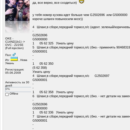
да, все верно, все сходиться)
у тебя номер кузова идет больше чем G2502696 или G5000000
короче шланги повыносили мозг))
4 Шланг,в сборе,передний тормоз,п/с (идент. зеленый/коричне
-
G2502696
OKE -
G5000000
С14NZ(1b1) ->
1 05 62 325 Узнать цену
OVC - Z22SE
5 Шланг,в сборе,передний тормоз,п/с (бно.- применять 904683
(Full injection)
G5000001
Пол:
-
-
Из:
, Нова
Умань
1 05 62 350
(5 62 358)
Регистрация:
Узнать цену
05.06.2009
4 Шланг,в сборе,передний тормоз,п/с G2502697
G5000001
Активность за 30
-
дней
-
0%
1 05 62 358 Узнать цену
Offline
6 Шланг,в сборе,передний тормоз,л/с (бно. - нет детали на за
-
G2502696
G5000000
1 05 62 336 Узнать цену
7 Шланг,в сборе,передний тормоз,л/с (бно. - нет детали на з
G5000001
-
-