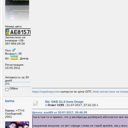
Номер авто:
Запчастини на
іномарки +38-
097-994-26-28
Пол:
Возраст: 38
Из:
, Днепр
Регистрация:
23.05.2011
Активность за 30
дней
0%
Offline
https://aspdnepr.com-
запчасти по цене ОПТ.
Нові запчастини на інома
karma
Re: OKE GLS from Dnepr
«
Ответ #199 :
21-07-2017, 07:41:19 »
Карма: +77/-0
Цитата: axel89 от 20-07-2017, 09:46:39
Сообщений:
2001
так в том то и прикол, что у меня(когда разбирал) абсолютно все к
наружным конусом. но вот спреди слева не такой крепёж, как у все