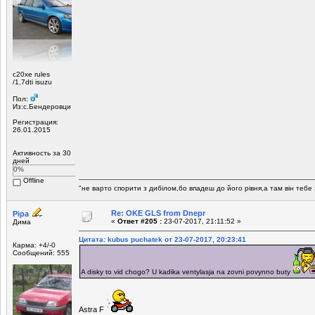
c20xe rules
/1,7dti isuzu
Пол:
Из:c.Бендеровци
Регистрация:
26.01.2015
Активность за 30
дней
0%
Offline
"не варто спорити з дибілом,бо впадеш до його рівня,а там він тебе
Re: OKE GLS from Dnepr
Pipa
«
Ответ #205 :
23-07-2017, 21:11:52 »
Дима
Цитата: kubus puchatek от 23-07-2017, 20:23:41
Карма: +4/-0
Сообщений: 555
A disky to vid chogo? U kadika ventylasja na zovni povynno buty
Astra F