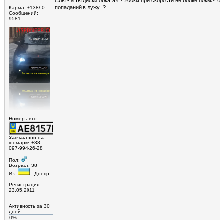
Слы - а ты диски обкатал ? 200км при скорости не более 80км/ч 
попаданий в лужу ?
Карма: +138/-0
Сообщений:
9581
Номер авто:
Запчастини на
іномарки +38-
097-994-26-28
Пол:
Возраст: 38
Из:
, Днепр
Регистрация:
23.05.2011
Активность за 30
дней
0%