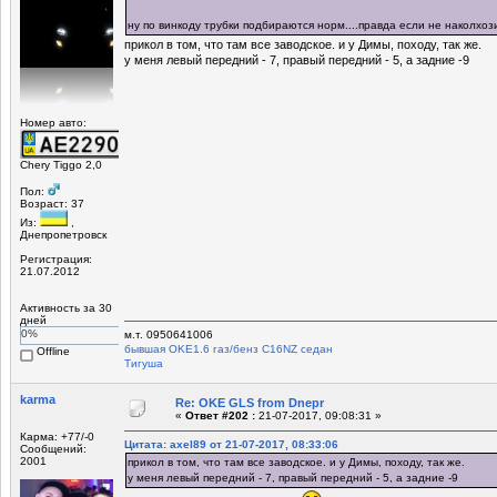
ну по винкоду трубки подбираются норм....правда если не наколхоз
прикол в том, что там все заводское. и у Димы, походу, так же.
у меня левый передний - 7, правый передний - 5, а задние -9
Номер авто:
Chery Tiggo 2,0
Пол:
Возраст: 37
Из:
,
Днепропетровск
Регистрация:
21.07.2012
Активность за 30
дней
0%
м.т. 0950641006
бывшая OKЕ1.6 газ/бенз C16NZ седан
Offline
Tигуша
karma
Re: OKE GLS from Dnepr
«
Ответ #202 :
21-07-2017, 09:08:31 »
Карма: +77/-0
Цитата: axel89 от 21-07-2017, 08:33:06
Сообщений:
2001
прикол в том, что там все заводское. и у Димы, походу, так же.
у меня левый передний - 7, правый передний - 5, а задние -9