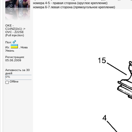
номера 4-5 - правая сторона (круглое крепление)
номера 6-7 левая сторона (прямоугольное крепление)
OKE -
С14NZ(1b1) ->
OVC - Z22SE
(Full injection)
Пол:
Из:
, Нова
Умань
Регистрация:
05.06.2009
Активность за 30
дней
0%
Offline