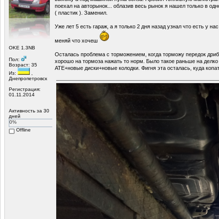
поехал на авторынок... облазив весь рынок я нашел только в од
( пластик ). Заменил.
Уже лет 5 есть гараж, а я только 2 дня назад узнал что есть у на
меняй что хочеш
OKE 1.3NB
Осталась проблема с торможением, когда торможу передок дриб
Пол:
хорошо на тормоза нажать то норм. Было такое раньше на делко
Возраст: 35
АТЕ+новые диски+новые колодки. Фигня эта осталась, куда копа
Из:
,
Днепропетровск
Регистрация:
01.11.2014
Активность за 30
дней
0%
Offline