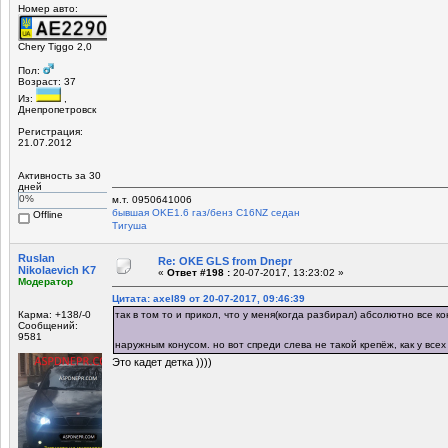
Номер авто:
Chery Tiggo 2,0
Пол:
Возраст: 37
Из:
,
Днепропетровск
Регистрация:
21.07.2012
Активность за 30
дней
0%
м.т. 0950641006
бывшая OKЕ1.6 газ/бенз C16NZ седан
Offline
Tигуша
Ruslan
Re: OKE GLS from Dnepr
Nikolaevich K7
«
Ответ #198 :
20-07-2017, 13:23:02 »
Модератор
Цитата: axel89 от 20-07-2017, 09:46:39
Карма: +138/-0
так в том то и прикол, что у меня(когда разбирал) абсолютно все к
Сообщений:
9581
наружным конусом. но вот спреди слева не такой крепёж, как у все
Это кадет детка ))))