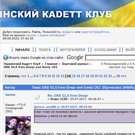
Добро пожаловать,
Гость
. Пожалуйста,
войдите
или
зарегистрируйтесь
.
Вам не пришло
письмо с кодом активации?
06-08-2026, 07:44:35
НАЧАЛО
ПОИСК
ФОТОГАЛЕРЕЯ
GOOGLEMAP
ВОЙ
Искать через Google на этом сайте
Украинский Кадетт Клуб
|
Главная
|
Бортовой журнал
|
0 Пользователей и 4 Г
OKE GLS from Dnepr and Geely CK1
смотрят эту тему.
Страниц:
«««
1
...
5
6
7
8
9
10
11
12
13
[
14
]
15
16
17
18
19
20
21
22
23
...
28
»»»
Автор
Тема: OKE GLS from Dnepr and Geely CK1 (Прочитано 164645 
karma
Re: OKE GLS from Dnepr
«
Ответ #195 :
20-07-2017, 08:46:47 »
Карма: +77/-0
Цитата: axel89 от 20-07-2017, 08:33:04
Сообщений:
2001
я вот тоже не понимаю прикола с разным креплением передних тор
машины. у меня та же фигня.
прикола нету...так по заводу...наверное было удобней подвести 