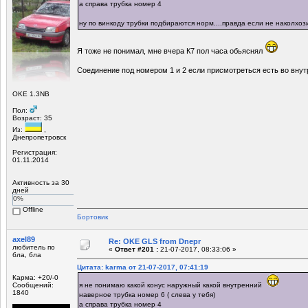
а справа трубка номер 4
ну по винкоду трубки подбираются норм....правда если не наколхоз
Я тоже не понимал, мне вчера К7 пол часа обьяснял
Соединение под номером 1 и 2 если присмотреться есть во внутр
OKE 1.3NB
Пол:
Возраст: 35
Из:
,
Днепропетровск
Регистрация:
01.11.2014
Активность за 30
дней
0%
Offline
Бортовик
axel89
Re: OKE GLS from Dnepr
любитель по
«
Ответ #201 :
21-07-2017, 08:33:06 »
бла, бла
Цитата: karma от 21-07-2017, 07:41:19
Карма: +20/-0
Сообщений:
я не понимаю какой конус наружный какой внутренний
1840
наверное трубка номер 6 ( слева у тебя)
а справа трубка номер 4