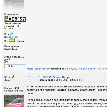
Номер авто:
Запчастини на
іномарки +38-
097-994-26-28
Пол:
Возраст: 38
Из:
, Днепр
Регистрация:
23.05.2011
Активность за 30
дней
0%
Offline
https://aspdnepr.com-
запчасти по цене ОПТ.
Нові запчастини на інома
Re: OKE GLS from Dnepr
Pipa
«
Ответ #208 :
06-09-2017, 13:29:19 »
Дима
И так после того как сгорела катушка и коммутатор, поставил вс
Карма: +4/-0
дергаться при плавном нажатии на педаль. Ездил-ездил, надоело
Сообщений: 555
норм.
На выходных ездил в лес, при выезде треснулся днищем, глянул
домой, поставил машину возле подьезда, заскочил на часик домо
выхожу а под машиной лужа бенза. Пробил топливную магистрал