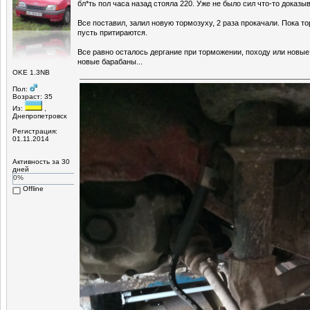
бл*ть пол часа назад стояла 220. Уже не было сил что-то доказыв
Все поставил, залил новую тормозуху, 2 раза прокачали. Пока т
пусть притираются.
Все равно осталось дергание при торможении, походу или новые
новые барабаны...
OKE 1.3NB
Пол:
Возраст: 35
Из:
,
Днепропетровск
Регистрация:
01.11.2014
Активность за 30
дней
0%
Offline