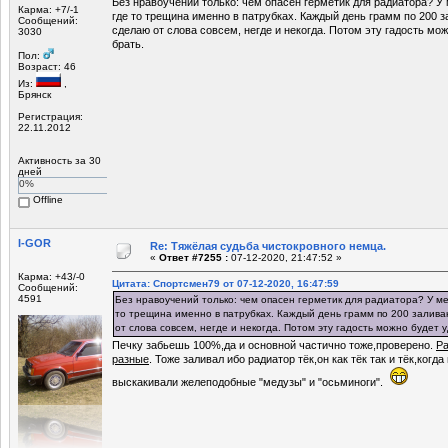
Без нравоучений только: чем опасен герметик для радиатора? У 
Карма: +7/-1
где то трещина именно в патрубках. Каждый день грамм по 200 з
Сообщений:
сделаю от слова совсем, негде и некогда. Потом эту гадость мо
3030
брать.
Пол:
Возраст: 46
Из:
,
Брянск
Регистрация:
22.11.2012
Активность за 30
дней
0%
Offline
I-GOR
Re: Тяжёлая судьба чистокровного немца.
«
Ответ #7255 :
07-12-2020, 21:47:52 »
Карма: +43/-0
Цитата: Спортсмен79 от 07-12-2020, 16:47:59
Сообщений:
4591
Без нравоучений только: чем опасен герметик для радиатора? У ме
то трещина именно в патрубках. Каждый день грамм по 200 залива
от слова совсем, негде и некогда. Потом эту гадость можно будет у
Печку забьешь 100%,да и основной частично тоже,проверено.
Ра
разные
. Тоже заливал ибо радиатор тёк,он как тёк так и тёк,когда
выскакивали желеподобные "медузы" и "осьминоги".