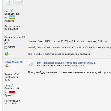
Пол:
Возраст: 52
Из:
,
Харьков
Регистрация:
29.04.2008
Активность за 30
дней
первый: был - 13NB - стал Х13YT сж14, хетч 5 ездим уже 100тык
0%
Offline
новый, был - 13NB - будет свсж Х13YZ сж29, VVT, DKZ-статическая р
оба с СЕКУ и электронным дозированием пропана
Спортсмен79
Re: Тяжёлая судьба чистокровного немца.
«
Ответ #7257 :
08-12-2020, 06:11:12 »
Ясно, не буду заливать... Накоплю, заменю в сервисе, ибо прост
Карма: +7/-1
Сообщений:
3030
Пол:
Возраст: 46
Из:
,
Брянск
Регистрация:
22.11.2012