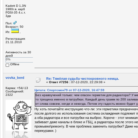
Kadett D 1,3N
1980г.в. карб
PDSI-35 4.с.т.
3дв
Пол:
Возраст: 50
Из:
,
Регистрация:
21.11.2010
Активность за 30
дней
0%
Offline
vovka_berd
Re: Тяжёлая судьба чистокровного немца.
«
Ответ #7256 :
07-12-2020, 22:29:08 »
Карма: +54/-13
Цитата: Спортсмен79 от 07-12-2020, 16:47:59
Сообщений:
2322
Без нравоучений только: чем опасен герметик для радиатора? У ме
то трещина именно в патрубках. Каждый день грамм по 200 залива
от слова совсем, негде и некогда. Потом эту гадость можно будет у
Ну хоть почитайте инструкцию что-ли: эти герметики предначнач
после долгого их использования система охлаждения подлежит
а оба радиатора и все патрубки на выброс. Короче - этот мнима
забивает даже каналы в блоке и ГБЦ, а радиаторы после этого н
промывке\ремонту. В чем проблема заменить патрубки? Даже на 
перекурами. )