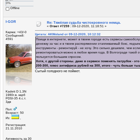
0%
Offline
I-GOR
Re: Тяжёлая судьба чистокровного немца.
«
Ответ #7259 :
09-12-2020, 11:18:51 »
Карма: +43/-0
Цитата: AKWoland от 09-12-2020, 10:12:32
Сообщений:
4591
Поищи в интернете, может в твоем городе есть сервисы самообсл
денежку за час и в твоем распоряжении отапливаемый бокс, подъем
инструменты - ремонтируй - не хочу. Это сильно дешевле, чем есл
ремонтироваться можно в любое время года. В Волгограде такой о
пользуется большим спросом.
Хотя, с другой стороны. даже в сервисе поменять патрубок - это
200-300, плюс антифриза рублей на 300, итого - чуть больше ты
Сытый голодного не поймет.
Kadett D 1,3N
1980г.в. карб
PDSI-35 4.с.т.
3дв
Пол:
Возраст: 50
Из:
,
Регистрация:
21.11.2010
Активность за 30