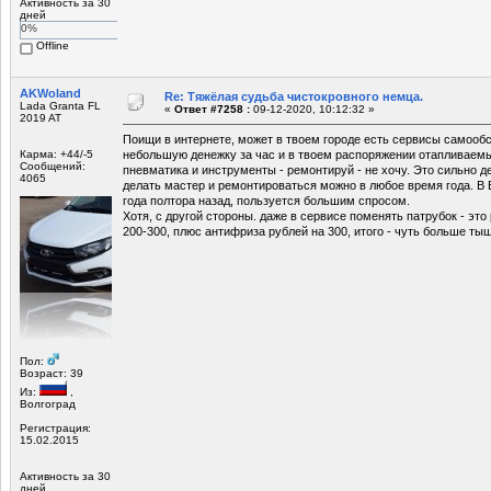
Активность за 30
дней
0%
Offline
AKWoland
Re: Тяжёлая судьба чистокровного немца.
Lada Granta FL
«
Ответ #7258 :
09-12-2020, 10:12:32 »
2019 AT
Поищи в интернете, может в твоем городе есть сервисы самооб
Карма: +44/-5
небольшую денежку за час и в твоем распоряжении отапливаемы
Сообщений:
пневматика и инструменты - ремонтируй - не хочу. Это сильно д
4065
делать мастер и ремонтироваться можно в любое время года. В 
года полтора назад, пользуется большим спросом.
Хотя, с другой стороны. даже в сервисе поменять патрубок - это
200-300, плюс антифриза рублей на 300, итого - чуть больше ты
Пол:
Возраст: 39
Из:
,
Волгоград
Регистрация:
15.02.2015
Активность за 30
дней