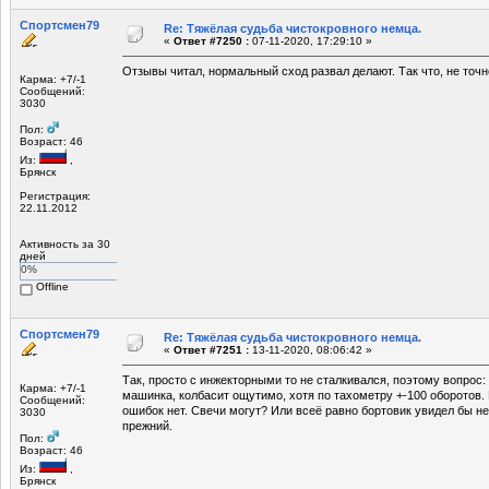
Спортсмен79
Re: Тяжёлая судьба чистокровного немца.
«
Ответ #7250 :
07-11-2020, 17:29:10 »
Отзывы читал, нормальный сход развал делают. Так что, не точ
Карма: +7/-1
Сообщений:
3030
Пол:
Возраст: 46
Из:
,
Брянск
Регистрация:
22.11.2012
Активность за 30
дней
0%
Offline
Спортсмен79
Re: Тяжёлая судьба чистокровного немца.
«
Ответ #7251 :
13-11-2020, 08:06:42 »
Так, просто с инжекторными то не сталкивался, поэтому вопрос:
Карма: +7/-1
машинка, колбасит ощутимо, хотя по тахометру +-100 оборотов.
Сообщений:
ошибок нет. Свечи могут? Или всеё равно бортовик увидел бы 
3030
прежний.
Пол:
Возраст: 46
Из:
,
Брянск