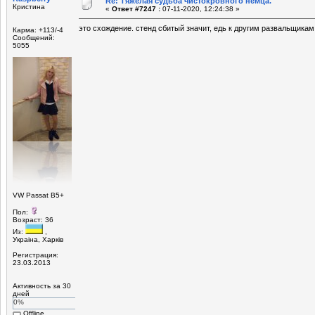
Re: Тяжёлая судьба чистокровного немца.
Кристина
«
Ответ #7247 :
07-11-2020, 12:24:38 »
это схождение. стенд сбитый значит, едь к другим развальщикам
Карма: +113/-4
Сообщений:
5055
VW Passat B5+
Пол:
Возраст: 36
Из:
,
Украiна, Харкiв
Регистрация:
23.03.2013
Активность за 30
дней
0%
Offline