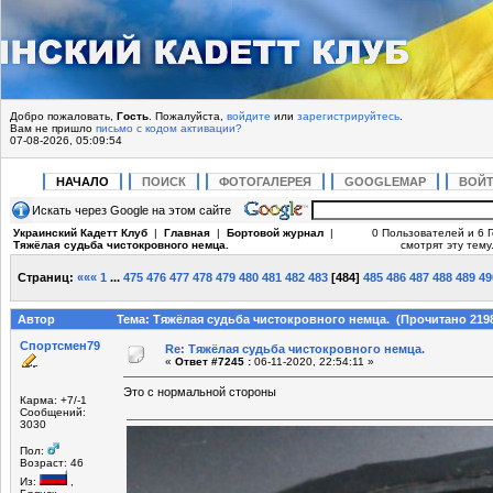
Добро пожаловать,
Гость
. Пожалуйста,
войдите
или
зарегистрируйтесь
.
Вам не пришло
письмо с кодом активации?
07-08-2026, 05:09:54
НАЧАЛО
ПОИСК
ФОТОГАЛЕРЕЯ
GOOGLEMAP
ВОЙ
Искать через Google на этом сайте
Украинский Кадетт Клуб
|
Главная
|
Бортовой журнал
|
0 Пользователей и 6 
Тяжёлая судьба чистокровного немца.
смотрят эту тему
Страниц:
«««
1
...
475
476
477
478
479
480
481
482
483
[
484
]
485
486
487
488
489
49
Автор
Тема: Тяжёлая судьба чистокровного немца. (Прочитано 2198
Спортсмен79
Re: Тяжёлая судьба чистокровного немца.
«
Ответ #7245 :
06-11-2020, 22:54:11 »
Это с нормальной стороны
Карма: +7/-1
Сообщений:
3030
Пол:
Возраст: 46
Из:
,