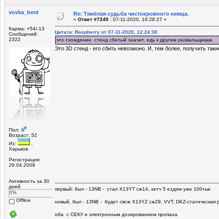
vovka_berd
Re: Тяжёлая судьба чистокровного немца.
«
Ответ #7249 :
07-11-2020, 16:28:27 »
Карма: +54/-13
Цитата: Raspberry от 07-11-2020, 12:24:38
Сообщений:
2322
это схождение. стенд сбитый значит, едь к другим развальщикам.
Это 3D стенд - его сбить невозмоно. И, тем более, получить таки
Пол:
Возраст: 52
Из:
,
Харьков
Регистрация:
29.04.2008
Активность за 30
дней
первый: был - 13NB - стал Х13YT сж14, хетч 5 ездим уже 100тык
0%
Offline
новый, был - 13NB - будет свсж Х13YZ сж29, VVT, DKZ-статическая р
оба с СЕКУ и электронным дозированием пропана