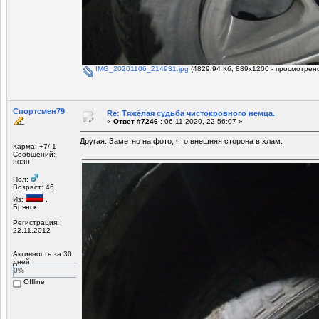
IMG_20201106_214931.jpg
(4829.94 Кб, 889x1200 - просмотрено
Спортсмен79
Re: Тяжёлая судьба чистокровного немца.
«
Ответ #7246 :
06-11-2020, 22:56:07 »
Другая. Заметно на фото, что внешняя сторона в хлам.
Карма: +7/-1
Сообщений:
3030
Пол:
Возраст: 46
Из:
,
Брянск
Регистрация:
22.11.2012
Активность за 30
дней
0%
Offline