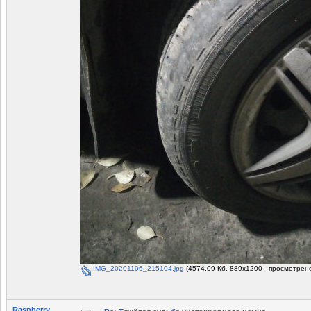
IMG_20201106_215104.jpg
(4574.09 Кб, 889x1200 - просмотрено
Raspberry