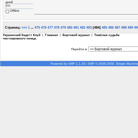
дней
0%
Offline
Страниц:
«««
1
...
475
476
477
478
479
480
481
482
483
[
484
]
485
486
487
488
489
49
Украинский Кадетт Клуб
|
Главная
|
Бортовой журнал
|
Тяжёлая судьба
чистокровного немца.
Перейти в:
Powered by SMF 1.1.19
|
SMF © 2006-2008, Simple Machin