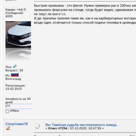
Быстрая промывка - это фигня. Нужно примерно раз в 100тыс км
Карма: +44/-5
промывать форсунки на стенде, тогда будет видно, одинаковая л
Сообщений:
не текут ли они и т.п.
4065
И да: причины троения такие же, как и на карбюраторных мотора
везде один, отличается только способ подачи топлива в цилиндр
Пол:
Возраст: 39
Из:
,
Волгоград
Регистрация:
15.02.2015
Активность за 30
дней
0%
Offline
Спортсмен79
Re: Тяжёлая судьба чистокровного немца.
«
Ответ #7254 :
07-12-2020, 16:47:59 »