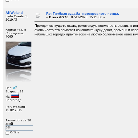
AKWoland
Re: Тяжёлая судьба чистокровного немца.
Lada Granta FL
«
Ответ #7248 :
07-11-2020, 15:28:00 »
2019 AT
Прежде чем куда-то ехать, рекомендую посмотреть отзывы в инт
Карма: +44/-5
очень часто это помогает сэкономить кучу денег, времени и нер
Сообщений:
небольших городах практически на любую более-менее известну
4065
Пол:
Возраст: 39
Из:
,
Волгоград
Регистрация:
15.02.2015
Активность за 30
дней
0%
Offline