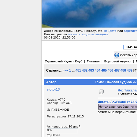
Добро пожаловать,
Гость
. Пожалуйста,
войдите
или
зарегис
Вам не пришло
письмо с кодом активации?
06-08-2026, 22:59:56
НАЧА
Искать чер
Украинский Кадетт Клуб
|
Главная
|
Бортовой журнал
|
Страниц:
«««
1
...
481
482
483
484
485
486
487
488
489
[
4
Автор
Тема: Тяжёлая судьба чи
victor13
Re: Тяжёла
«
Ответ #733
Карма: +7/-0
Цитата: AKWoland от 14-0
Сообщений: 440
Ну так ваши сообщения п
Из:РУБЕЖНОЕ
зачем мне перечитывать 
Регистрация: 27.11.2015
Активность за 30 дней
0%
Offline