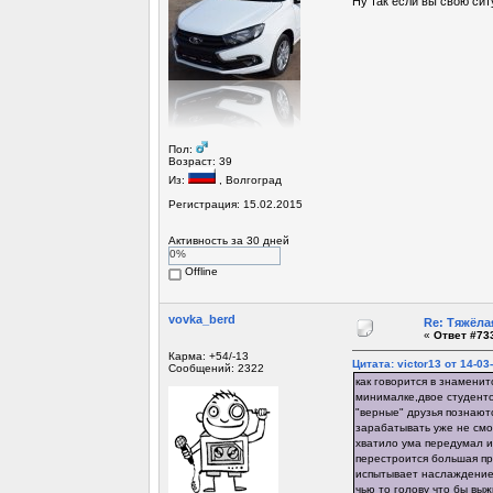
Ну так если вы свою сит
Пол:
Возраст: 39
Из:
, Волгоград
Регистрация: 15.02.2015
Активность за 30 дней
0%
Offline
vovka_berd
Re: Тяжёла
«
Ответ #733
Карма: +54/-13
Цитата: victor13 от 14-03
Сообщений: 2322
как говорится в знаменит
минималке,двое студенто
"верные" друзья познают
зарабатывать уже не смог
хватило ума передумал и
перестроится большая пр
испытывает наслаждение н
чью то голову что бы выж