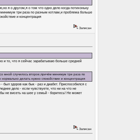
,но я о другом,я о том что одно дело когда потихоньку
ём минимум три раза по разным котлам,и проблема больше
окойствие и концентрация
Записан
 но и то, что я сейчас зарабатываю больше средней
от со мной случилось второе,причём минимум три раза по
то нормально делать нужно спокойствие и концентрация
- был здоров как бык - раз и диабет. Приспособился с
леднее дело - если чувствуете, что ни на что не
обы не висеть на шее у семьй - боритесь! Не может
Записан