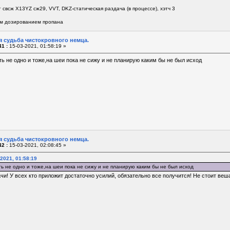
 свсж Х13YZ сж29, VVT, DKZ-статическая раздача (в процессе), хэтч 3
м дозированием пропана
я судьба чистокровного немца.
1 :
15-03-2021, 01:58:19 »
ть не одно и тоже,на шеи пока не сижу и не планирую каким бы не был исход
я судьба чистокровного немца.
2 :
15-03-2021, 02:08:45 »
-2021, 01:58:19
ь не одно и тоже,на шеи пока не сижу и не планирую каким бы не был исход
и! У всех кто приложит достаточно усилий, обязательно все получится! Не стоит веша