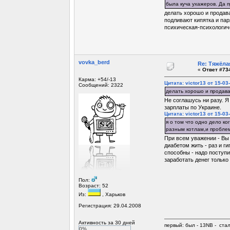
была куча ухажеров. Да п
делать хорошо и продава
подливают кипятка и пар
психическая-психологиче
vovka_berd
Re: Тяжёла
«
Ответ #734
Карма: +54/-13
Цитата: victor13 от 15-03
Сообщений: 2322
делать хорошо и продава
Не соглашусь ни разу. Я
зарплаты по Украине.
Цитата: victor13 от 15-03
я о том что одно дело ко
разным котлам,и проблем
При всем уважении - Вы 
диабетом жить - раз и ги
способны - надо поступи
заработать денег только
Пол:
Возраст: 52
Из:
, Харьков
Регистрация: 29.04.2008
Активность за 30 дней
первый: был - 13NB - ста
0%