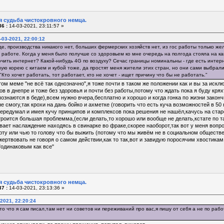
я судьба чистокровного немца.
6 :
14-03-2021, 23:11:57 »
-03-2021, 22:00:12
е, производства никакого нет, больших фермерских хозяйств нет, из гос работы только же
 работе. Когда у меня было получше со здоровьем ко мне очередь на полгода стояла на ка
ючить интернет? Какой-нибудь 4G по воздуху? Сечас границы номинальны - где есть интерн
ую корею с китаем и кубой тоже, да простят меня жители этих стран, но они сами выбрали
Кто хочет работать, тот работает, кто не хочет - ищет причину что бы не работать."
том меме "не всё так однозначно",я тоже почти в таком же положении как и вы за искл
в в днепре и тоже без здоровья и почти без работы,потому что ждать пока я буду кря
ознаются в беде),всем нужно вчера,бесплатно и хорошо и когда гонка по жизни закон
 смогу,так крохи на дань бойко и ахметке (говорить что есть куча возможностей в 50 н
ередумал и имея кучу принципов и комплексов пока решения не нашёл,качусь на старо
роится большая проблемма,(если делать,то хорошо или вообще не делать,кстате по та
вает наслаждение находясь в свинарке во фраке,скорее наоборот,так вот у меня вопрос
рту или чью то голову что бы выжить (потому что мы живём не в социальном обществе 
ертвовать не говоря о самом действии,как то так,вот и завидую поросячим хвостика
"одинаковым как все"
я судьба чистокровного немца.
7 :
14-03-2021, 23:13:36 »
-2021, 22:20:24
о что я сам писал,там нет ни советов ни переживаний про вас,я пишу от себя а не по раб