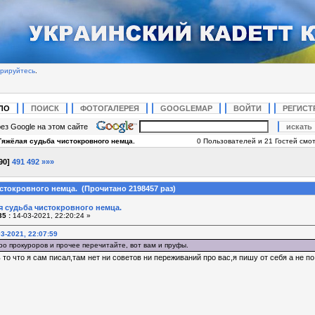
трируйтесь
.
ЛО
ПОИСК
ФОТОГАЛЕРЕЯ
GOOGLEMAP
ВОЙТИ
РЕГИСТ
ез Google на этом сайте
Тяжёлая судьба чистокровного немца.
0 Пользователей и 21 Гостей смот
90
]
491
492
»»»
стокровного немца. (Прочитано 2198457 раз)
я судьба чистокровного немца.
5 :
14-03-2021, 22:20:24 »
3-2021, 22:07:59
ро прокуроров и прочее перечитайте, вот вам и пруфы.
то что я сам писал,там нет ни советов ни переживаний про вас,я пишу от себя а не п