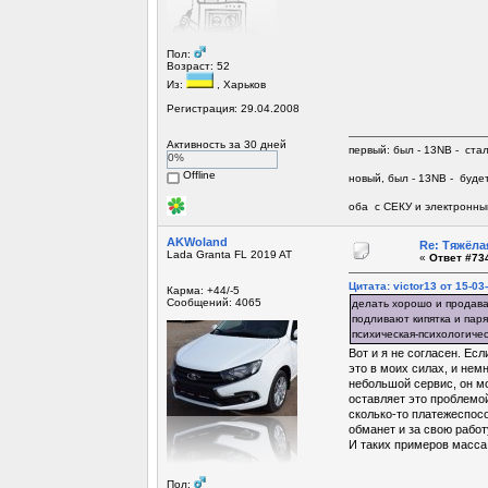
Пол:
Возраст: 52
Из:
, Харьков
Регистрация: 29.04.2008
Активность за 30 дней
первый: был - 13NB - ста
0%
Offline
новый, был - 13NB - будет
оба с СЕКУ и электронны
AKWoland
Re: Тяжёла
Lada Granta FL 2019 AT
«
Ответ #734
Цитата: victor13 от 15-03
Карма: +44/-5
Сообщений: 4065
делать хорошо и продават
подливают кипятка и паря
психическая-психологичес
Вот и я не согласен. Ес
это в моих силах, и нем
небольшой сервис, он мо
оставляет это проблемой
сколько-то платежеспособ
обманет и за свою работу
И таких примеров масса
Пол: