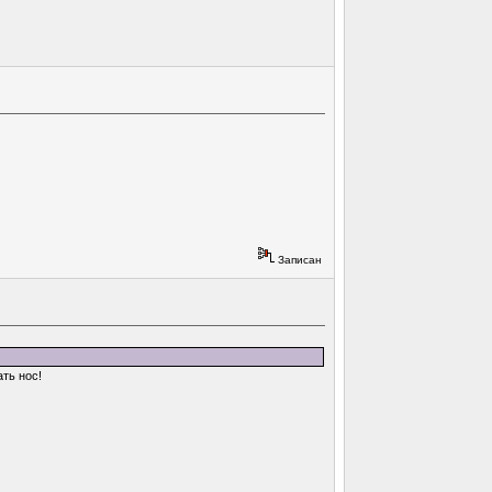
Записан
ть нос!