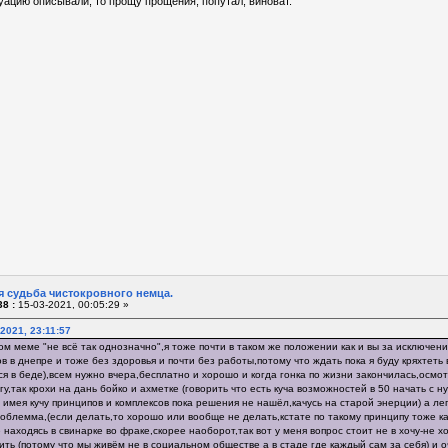
уацию описывали, то прощу прощения, попутал, виноват.
я судьба чистокровного немца.
8 :
15-03-2021, 00:05:29 »
-2021, 23:11:57
ом меме "не всё так однозначно",я тоже почти в таком же положении как и вы за исключен
в в днепре и тоже без здоровья и почти без работы,потому что ждать пока я буду кряхтет
ся в беде),всем нужно вчера,бесплатно и хорошо и когда гонка по жизни закончилась,осмо
у,так крохи на дань бойко и ахметке (говорить что есть куча возможностей в 50 начать с ну
 имея кучу принципов и комплексов пока решения не нашёл,качусь на старой энерции) а ле
облемма,(если делать,то хорошо или вообще не делать,кстате по такому принципу тоже кар
аходясь в свинарке во фраке,скорее наоборот,так вот у меня вопрос стоит не в хочу-не хоч
ить (потому что мы живём не в социальном обществе а в стаде где каждый сам за себя) и 