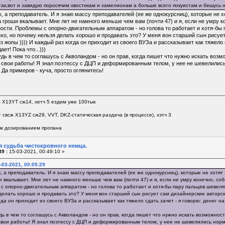
так,вот и завидую поросячим хвостикам и хамелионам а больше всего покуистам и бешусь н
, а преподаватель. И я знаю массу преподавателей (ее же однокурсниц), которые не х
 гроши вкалывает. Мне лет не намного меньше чем вам (почти 47) и я, если не умру 
сти. Проблемы с опорно-двигательным аппаратом - но голова то работает и хотя-бы п
хо, но почему нельзя делать хорошо и продавать это? У меня вон старший сын рисует
из жопы )))) И каждый раз когда он приходит из своего ВУЗа и рассказывает как тяжело с
ет! Пока что...)))
удь в чем то соглашусь с Акволандом - но он прав, когда пишет что нужно искать воз
свои работы! Я знал поэтессу с ДЦП и деформированным телом, у нее не шевелились н
 Да примеров - куча, просто оглянитесь!
л Х13YT сж14, хетч 5 ездим уже 100тык
 свсж Х13YZ сж29, VVT, DKZ-статическая раздача (в процессе), хэтч 3
м дозированием пропана
я судьба чистокровного немца.
9 :
15-03-2021, 00:49:10 »
-03-2021, 00:05:29
, а преподаватель. И я знаю массу преподавателей (ее же однокурсниц), которые не хотят
 вкалывает. Мне лет не намного меньше чем вам (почти 47) и я, если не умру конечно, с
 опорно-двигательным аппаратом - но голова то работает и хотя-бы пару пальцев шевелят
делать хорошо и продавать это? У меня вон старший сын рисует сам дизайнерские авторски
гда он приходит из своего ВУЗа и рассказывает как тяжело сдать зачет - я говорю: денег на 
дь в чем то соглашусь с Акволандом - но он прав, когда пишет что нужно искать возможно
свои работы! Я знал поэтессу с ДЦП и деформированным телом, у нее не шевелились нормал