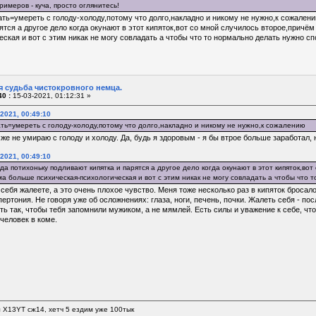
римеров - куча, просто оглянитесь!
ть=умереть с голоду-холоду,потому что долго,накладно и никому не нужно,к сожалению
ятся а другое дело когда окунают в этот кипяток,вот со мной случилось второе,прич
ская и вот с этим никак не могу совладать а чтобы что то нормально делать нужно сп
я судьба чистокровного немца.
0 :
15-03-2021, 01:12:31 »
-2021, 00:49:10
ть=умереть с голоду-холоду,потому что долго,накладно и никому не нужно,к сожалению
 же не умираю с голоду и холоду. Да, будь я здоровым - я бы втрое больше заработал,
-2021, 00:49:10
гда потихоньку подливают кипятка и парятся а другое дело когда окунают в этот кипяток,в
а больше психическая-психологическая и вот с этим никак не могу совладать а чтобы что 
себя жалеете, а это очень плохое чувство. Меня тоже несколько раз в кипяток бросало 
пертония. Не говоря уже об осложнениях: глаза, ноги, печень, почки. Жалеть себя - пос
ть так, чтобы тебя запомнили мужиком, а не мямлей. Есть силы и уважение к себе, чт
 человек в коме.
л Х13YT сж14, хетч 5 ездим уже 100тык