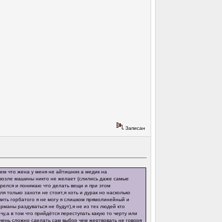
Записан
ием что жена у меня не айтишник а медик на
ь возле машины никто не желает (слились даже самые
трелся и понимаю что делать вещи и при этом
ля только захоти не стоит,я хоть и дурак но насколько
пить горбатого я не могу я слишком прямолинейный и
маны раздуваться не будут),я не из тех людей кто
у,а в том что прийдётся переступать какую то черту или
очень сложно сделать сам выбор чем жертвовать не говоря