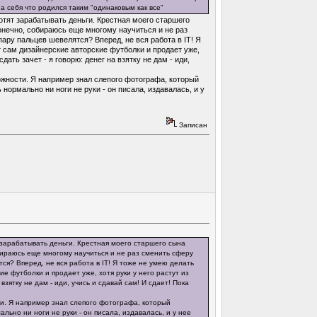
а себя что родился таким "одинаковым как все"
отят зарабатывать деньги. Крестная моего старшего
конечно, собираюсь еще многому научиться и не раз
ару пальцев шевелятся? Вперед, не вся работа в IT! Я
 сам дизайнерские авторские футболки и продает уже,
дать зачет - я говорю: денег на взятку не дам - иди,
можности. Я например знал слепого фотографа, который
ормально ни ноги не руки - он писала, издавалась, и у
Записан
 зарабатывать деньги. Крестная моего старшего сына
обираюсь еще многому научиться и не раз сменить сферу
ся? Вперед, не вся работа в IT! Я тоже не умею делать
е футболки и продает уже, хотя руки у него растут из
взятку не дам - иди, учись и сдавай сам! И сдает! Пока
сти. Я например знал слепого фотографа, который
ьно ни ноги не руки - он писала, издавалась, и у нее