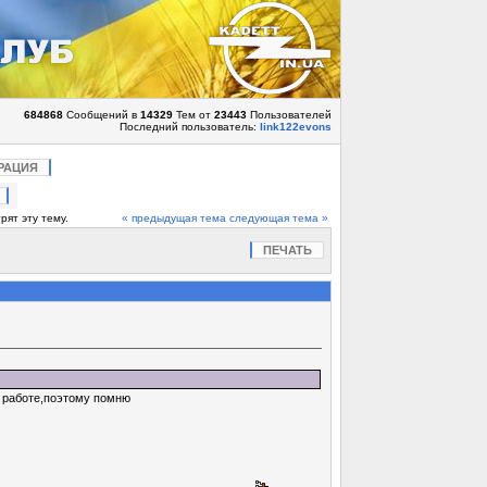
684868
Сообщений в
14329
Тем от
23443
Пользователей
Последний пользователь:
link122evons
РАЦИЯ
рят эту тему.
« предыдущая тема
следующая тема »
ПЕЧАТЬ
о работе,поэтому помню