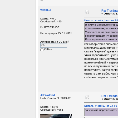
victor13
Re: Тяжёла
«
Ответ #733
Карма: +7/-0
Цитата: vovka_berd от 14
Сообщений: 440
Я живу в маленьком город
Из:РУБЕЖНОЕ
испытываем недостатка в
У вас в селе нельзя покл
Регистрация: 27.11.2015
рассматриваем ну северн
Есть хорошая пословица "
Активность за 30 дней
как говорится в знамени
0%
минималке,двое студенто
Offline
самые "верные" друзья п
этом зарабатывать уже не
насколько хватило ума п
прямолинейный и перест
из тех людей кто испыты
переступать какую то че
сделать сам выбор чем ж
себя что родился таким 
AKWoland
Re: Тяжёла
Lada Granta FL 2019 AT
«
Ответ #733
Цитата: victor13 от 14-03
Карма: +44/-5
Сообщений: 4065
зачем мне перечитывать т