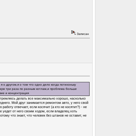
Записан
 о другом,я о том что одно дело когда потихоньку
нимум три раза по разным котлам,и проблема больше
твие и концентрация
а стремлюсь делать все максимально хорошо, насколько
еднего. Мой друг занимается ремонтом авто, у него свой
аботу отвечает, если косячит (а кто не косятит?) - не
е уедет от него своим ходом, если владелец хоть
отому что знает, что человек без штанов не оставит, не