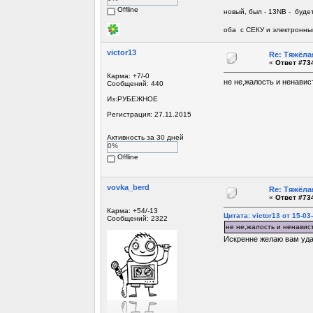
Offline
новый, был - 13NB - будет
оба с СЕКУ и электронны
victor13
Re: Тяжёла
«
Ответ #734
Карма: +7/-0
не не,жалость и ненавис
Сообщений: 440
Из:РУБЕЖНОЕ
Регистрация: 27.11.2015
Активность за 30 дней
0%
Offline
vovka_berd
Re: Тяжёла
«
Ответ #734
Карма: +54/-13
Цитата: victor13 от 15-03
Сообщений: 2322
не не,жалость и ненавист
Искренне желаю вам удач