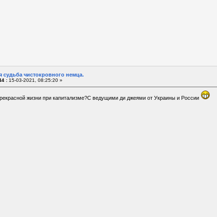
я судьба чистокровного немца.
4 :
15-03-2021, 08:25:20 »
прекрасной жизни при капитализме?C ведущими ди джеями от Украины и России