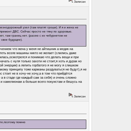
Записан
лезнодорожный узел (там платят гроши). И я и жена не
премонт ДВС. Сейчас просто не тяну по здоровью.
ет, там границ нет. (расею с их чебурнетом не
 свое будущее).
ючением что жена у меня не айтишник а медик на
хтеть возле машины никто не желает (слились даже
чилась,осмотрелся и понимаю что делать вещи и при
ачать с нуля только захоти не стоит,я хоть и дурак но
й энерции) а лепить горбатого я не могу я слишком
кому принципу тоже карманы раздуваться не будут),я не
 стоит не в хочу-не хочу,а в том что прийдётся
а в стаде где каждый сам за себя) и очень сложно
м и хамелионам а больше всего покуистам и бешусь на
Записан
оте,поэтому помню