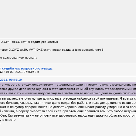
л Х13YT сж14, хетч 5 ездим уже 100тык
 свсж Х13YZ сж29, VVT, DKZ-статическая раздача (в процессе), хэтч 3
м дозированием пропана
я судьба чистокровного немца.
3 :
15-03-2021, 07:03:52 »
-2021, 00:49:10
ь=умереть с голоду-холоду,потому что долго,накладно и никому не нужно,к сожалению,но я
тся а другое дело когда окунают в этот кипяток,вот со мной случилось второе,причём ми
кая и вот с этим никак не могу совладать а чтобы что то нормально делать нужно спокойс
ли ты делаешь что-то лучше других, на это всегда найдется свой покупатель. Я всегд
ного больше, как результат - никогда не сидел без работы и тоже доход сильно выше ср
жет и не супер-перфекционст, но делает хорошо, оценивает работу умеренно и за свою р
 клиента, а переделывает за свой счет, при этом еще славится тем, что любое ведрищ
ен. Как результат - у него почти всегда очереди, народ едет даже из области, просто п
 в ответе.
!