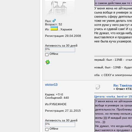
о самом действии,как то 
У меня жена не айтишник
сына вобще в универе за
сменить сферу деятельно
тоже не умею делать пло
Пол:
Возраст: 52
хотя руки у него растут 
учись и сдавай сам! И сда
Из:
, Харьков
Не думал, что когда-ниб
Регистрация: 29.04.2008
выставлялся и продавал 
нее была куча ухажеров.
Активность за 30 дней
0%
Offline
первый: был - 13NB - ста
новый, был - 13NB - будет
оба с СЕКУ и электронны
victor13
Re: Тяжёла
«
Ответ #733
Карма: +7/-0
Цитата: vovka_berd от 15
Сообщений: 440
У меня жена не айтишник
Из:РУБЕЖНОЕ
вобще в универе за гроши
деятельности. Проблемы с
Регистрация: 27.11.2015
плохо, но почему нельзя 
жопы )))) И каждый раз ко
Активность за 30 дней
что...)))
0%
Не думал, что когда-нибу
Offline
выставлялся и продавал 