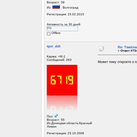
Возраст: 39
Из:
, Волгоград
Регистрация: 15.02.2015
Активность за 30 дней
0%
Offline
igor_ddt
Re: Тяжёла
«
Ответ #734
Карма: +9/-1
Сообщений: 263
Может тему откроете о 
Пол:
Возраст: 55
Из:Донецкая область.Красный
Лиман
Регистрация: 23.10.2008