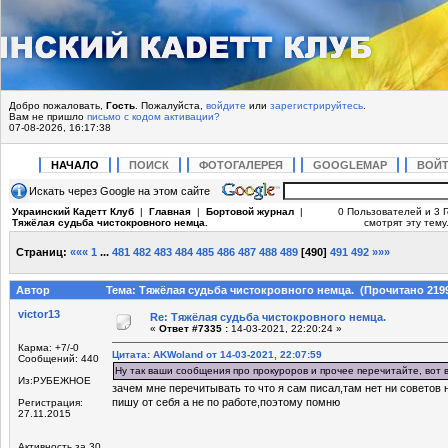
Добро пожаловать,
Гость
. Пожалуйста,
войдите
или
зарегистрируйтесь
.
Вам не пришло
письмо с кодом активации?
07-08-2026, 16:17:38
НАЧАЛО
ПОИСК
ФОТОГАЛЕРЕЯ
GOOGLEMAP
ВОЙ
Искать через Google на этом сайте
Украинский Кадетт Клуб
|
Главная
|
Бортовой журнал
|
0 Пользователей и 3 
Тяжёлая судьба чистокровного немца.
смотрят эту тему
Страниц:
«««
1
...
481
482
483
484
485
486
487
488
489
[
490
]
491
492
»»»
Автор
Тема: Тяжёлая судьба чистокровного немца. (Прочитано 2199
victor13
Re: Тяжёлая судьба чистокровного немца.
«
Ответ #7335 :
14-03-2021, 22:20:24 »
Карма: +7/-0
Цитата: AKWoland от 14-03-2021, 22:07:59
Сообщений: 440
Ну так ваши сообщения про прокуроров и прочее перечитайте, вот 
Из:РУБЕЖНОЕ
зачем мне перечитывать то что я сам писал,там нет ни советов 
пишу от себя а не по работе,поэтому помню
Регистрация:
27.11.2015
Активность за 30