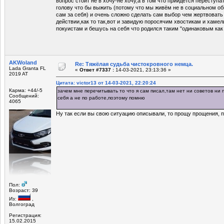
вопрос стоит не в хочу-не хочу,а в том что прийдётся переступа
голову что бы выжить (потому что мы живём не в социальном об
сам за себя) и очень сложно сделать сам выбор чем жертвовать
действии,как то так,вот и завидую поросячим хвостикам и хаме
покуистам и бешусь на себя что родился таким "одинаковым как
AKWoland
Re: Тяжёлая судьба чистокровного немца.
Lada Granta FL
«
Ответ #7337 :
14-03-2021, 23:13:36 »
2019 AT
Цитата: victor13 от 14-03-2021, 22:20:24
Карма: +44/-5
зачем мне перечитывать то что я сам писал,там нет ни советов ни 
Сообщений:
себя а не по работе,поэтому помню
4065
Ну так если вы свою ситуацию описывали, то прощу прощения, п
Пол:
Возраст: 39
Из:
,
Волгоград
Регистрация:
15.02.2015