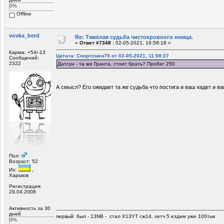
0%
Offline
vovka_berd
Re: Тяжёлая судьба чистокровного немца.
«
Ответ #7348 :
02-05-2021, 16:58:18 »
Карма: +54/-13
Цитата: Спортсмен79 от 02-05-2021, 11:08:27
Сообщений:
2322
Датсун - та же Гранта, стоит брать? Пробег 250
А смысл? Его ожидает та же судьба что постига и ваш кадет и в
Пол:
Возраст: 52
Из:
,
Харьков
Регистрация:
29.04.2008
Активность за 30
дней
первый: был - 13NB - стал Х13YT сж14, хетч 5 ездим уже 100тык
0%