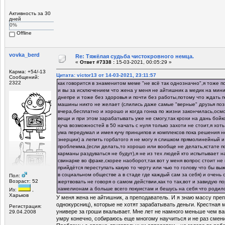
Активность за 30
дней
0%
Offline
vovka_berd
Re: Тяжёлая судьба чистокровного немца.
«
Ответ #7338 :
15-03-2021, 00:05:29 »
Карма: +54/-13
Цитата: victor13 от 14-03-2021, 23:11:57
Сообщений:
2322
как говорится в знаменитом меме "не всё так однозначно",я тоже п
и вы за исключением что жена у меня не айтишник а медик на мини
днепре и тоже без здоровья и почти без работы,потому что ждать п
машины никто не желает (слились даже самые "верные" друзья поз
вчера,бесплатно и хорошо и когда гонка по жизни закончилась,осм
вещи и при этом зарабатывать уже не смогу,так крохи на дань бойко
куча возможностей в 50 начать с нуля только захоти не стоит,я хоть
ума передумал и имея кучу принципов и комплексов пока решения н
энерции) а лепить горбатого я не могу я слишком прямолинейный 
проблемма,(если делать,то хорошо или вообще не делать,кстате п
карманы раздуваться не будут),я не из тех людей кто испытывает 
свинарке во фраке,скорее наоборот,так вот у меня вопрос стоит не в
прийдётся переступать какую то черту или чью то голову что бы вы
в социальном обществе а в стаде где каждый сам за себя) и очень
Пол:
Возраст: 52
жертвовать не говоря о самом действии,как то так,вот и завидую п
хамелионам а больше всего покуистам и бешусь на себя что родилс
Из:
,
Харьков
У меня жена не айтишник, а преподаватель. И я знаю массу пре
однокурсниц), которые не хотят зарабатывать деньги. Крестная
Регистрация:
универе за гроши вкалывает. Мне лет не намного меньше чем вам
29.04.2008
умру конечно, собираюсь еще многому научиться и не раз смен