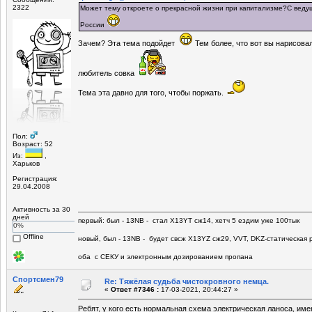
2322
Может тему откроете о прекрасной жизни при капитализме?C веду
России
Зачем? Эта тема подойдет
Тем более, что вот вы нарисовал
любитель совка
Тема эта давно для того, чтобы поржать.
Пол:
Возраст: 52
Из:
,
Харьков
Регистрация:
29.04.2008
Активность за 30
дней
первый: был - 13NB - стал Х13YT сж14, хетч 5 ездим уже 100тык
0%
Offline
новый, был - 13NB - будет свсж Х13YZ сж29, VVT, DKZ-статическая р
оба с СЕКУ и электронным дозированием пропана
Спортсмен79
Re: Тяжёлая судьба чистокровного немца.
«
Ответ #7346 :
17-03-2021, 20:44:27 »
Ребят, у кого есть нормальная схема электрическая ланоса, име