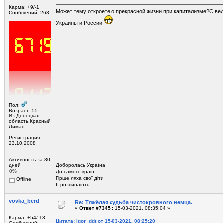
Карма: +9/-1
Может тему откроете о прекрасной жизни при капитализме?C ве
Сообщений: 263
Украины и России
Пол:
Возраст: 55
Из:Донецкая
область.Красный
Лиман
Регистрация:
23.10.2008
Активность за 30
дней
Доборолась Україна
0%
До самого краю.
Гірше ляха свої діти
Offline
Її розпинають.
vovka_berd
Re: Тяжёлая судьба чистокровного немца.
«
Ответ #7345 :
15-03-2021, 08:35:04 »
Карма: +54/-13
Цитата: igor_ddt от 15-03-2021, 08:25:20
Сообщений: