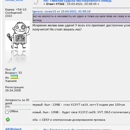
Re: Тяжёлая судьба чистокровного немца.
«
Ответ #7342 :
15-03-2021, 02:08:45 »
Карма: +54/-13
Цитата: victor13 от 15-03-2021, 01:58:19
Сообщений:
2322
не не,жалость и ненависть не одно и тоже,на шеи пока не сижу и 
исход
Искренне желаю вам удачи! У всех кто приложит достаточно уси
получится! Не стоит вешать нос!
Пол:
Возраст: 52
Из:
,
Харьков
Регистрация:
29.04.2008
Активность за 30
дней
первый: был - 13NB - стал Х13YT сж14, хетч 5 ездим уже 100тык
0%
Offline
новый, был - 13NB - будет свсж Х13YZ сж29, VVT, DKZ-статическая р
оба с СЕКУ и электронным дозированием пропана
AKWoland
Re: Тяжёлая судьба чистокровного немца.