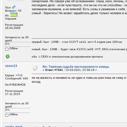
гипертония. Не говоря уже об осложнениях: глаза, ноги, печень, 
последнее дело - если чувствуете, что ни на что не способны - н
Пол:
запомнили мужиком, а не мямлей. Есть силы и уважение к себе, 
Возраст: 52
семьй - боритесь! Не может заработать денег только человек в к
Из:
,
Харьков
Регистрация:
29.04.2008
Активность за 30
дней
первый: был - 13NB - стал Х13YT сж14, хетч 5 ездим уже 100тык
0%
Offline
новый, был - 13NB - будет свсж Х13YZ сж29, VVT, DKZ-статическая р
оба с СЕКУ и электронным дозированием пропана
victor13
Re: Тяжёлая судьба чистокровного немца.
«
Ответ #7341 :
15-03-2021, 01:58:19 »
Карма: +7/-0
не не,жалость и ненависть не одно и тоже,на шеи пока не сижу 
Сообщений: 440
исход
Из:РУБЕЖНОЕ
Регистрация:
27.11.2015
Активность за 30
дней
0%
Offline
vovka_berd