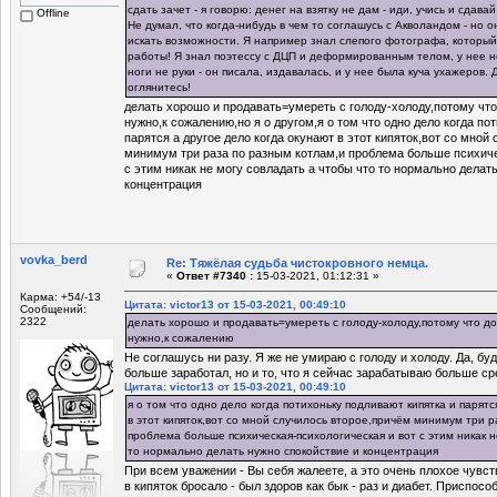
сдать зачет - я говорю: денег на взятку не дам - иди, учись и сдавай 
Offline
Не думал, что когда-нибудь в чем то соглашусь с Акволандом - но о
искать возможности. Я например знал слепого фотографа, который
работы! Я знал поэтессу с ДЦП и деформированным телом, у нее 
ноги не руки - он писала, издавалась, и у нее была куча ухажеров. 
оглянитесь!
делать хорошо и продавать=умереть с голоду-холоду,потому что
нужно,к сожалению,но я о другом,я о том что одно дело когда по
парятся а другое дело когда окунают в этот кипяток,вот со мной
минимум три раза по разным котлам,и проблема больше психиче
с этим никак не могу совладать а чтобы что то нормально делат
концентрация
vovka_berd
Re: Тяжёлая судьба чистокровного немца.
«
Ответ #7340 :
15-03-2021, 01:12:31 »
Карма: +54/-13
Цитата: victor13 от 15-03-2021, 00:49:10
Сообщений:
2322
делать хорошо и продавать=умереть с голоду-холоду,потому что до
нужно,к сожалению
Не соглашусь ни разу. Я же не умираю с голоду и холоду. Да, бу
больше заработал, но и то, что я сейчас зарабатываю больше ср
Цитата: victor13 от 15-03-2021, 00:49:10
я о том что одно дело когда потихоньку подливают кипятка и парятс
в этот кипяток,вот со мной случилось второе,причём минимум три 
проблема больше психическая-психологическая и вот с этим никак н
то нормально делать нужно спокойствие и концентрация
При всем уважении - Вы себя жалеете, а это очень плохое чувст
в кипяток бросало - был здоров как бык - раз и диабет. Приспосо