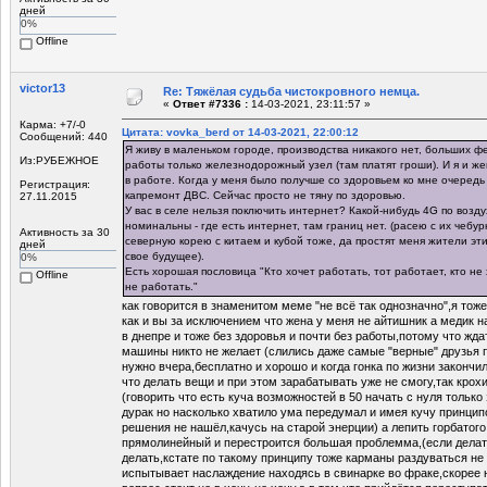
дней
0%
Offline
victor13
Re: Тяжёлая судьба чистокровного немца.
«
Ответ #7336 :
14-03-2021, 23:11:57 »
Карма: +7/-0
Цитата: vovka_berd от 14-03-2021, 22:00:12
Сообщений: 440
Я живу в маленьком городе, производства никакого нет, больших фе
Из:РУБЕЖНОЕ
работы только железнодорожный узел (там платят гроши). И я и ж
в работе. Когда у меня было получше со здоровьем ко мне очередь
Регистрация:
капремонт ДВС. Сейчас просто не тяну по здоровью.
27.11.2015
У вас в селе нельзя поключить интернет? Какой-нибудь 4G по возд
номинальны - где есть интернет, там границ нет. (расею с их чеб
Активность за 30
северную корею с китаем и кубой тоже, да простят меня жители эт
дней
свое будущее).
0%
Есть хорошая пословица "Кто хочет работать, тот работает, кто не 
Offline
не работать."
как говорится в знаменитом меме "не всё так однозначно",я тож
как и вы за исключением что жена у меня не айтишник а медик 
в днепре и тоже без здоровья и почти без работы,потому что жда
машины никто не желает (слились даже самые "верные" друзья 
нужно вчера,бесплатно и хорошо и когда гонка по жизни законч
что делать вещи и при этом зарабатывать уже не смогу,так крохи
(говорить что есть куча возможностей в 50 начать с нуля только 
дурак но насколько хватило ума передумал и имея кучу принцип
решения не нашёл,качусь на старой энерции) а лепить горбатого
прямолинейный и перестроится большая проблемма,(если делат
делать,кстате по такому принципу тоже карманы раздуваться не б
испытывает наслаждение находясь в свинарке во фраке,скорее н