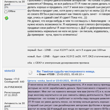
Проблемы с опорно-двигательным аппаратом - но голова то рабо
Активность за 30
шевелятся? Вперед, не вся работа в IT! Я тоже не умею делать 
дней
делать хорошо и продавать это? У меня вон старший сын рисует
0%
футболки и продает уже, хотя руки у него растут из жопы )))) И 
Offline
из своего ВУЗа и рассказывает как тяжело сдать зачет - я говорю:
иди, учись и сдавай сам! И сдает! Пока что...)))
Не думал, что когда-нибудь в чем то соглашусь с Акволандом - н
нужно искать возможности. Я например знал слепого фотографа
продавал свои работы! Я знал поэтессу с ДЦП и деформированн
шевелились нормально ни ноги не руки - он писала, издавалась, 
Да примеров - куча, просто оглянитесь!
первый: был - 13NB - стал Х13YT сж14, хетч 5 ездим уже 100тык
новый, был - 13NB - будет свсж Х13YZ сж29, VVT, DKZ-статическая р
оба с СЕКУ и электронным дозированием пропана
victor13
Re: Тяжёлая судьба чистокровного немца.
«
Ответ #7339 :
15-03-2021, 00:49:10 »
Карма: +7/-0
Цитата: vovka_berd от 15-03-2021, 00:05:29
Сообщений: 440
У меня жена не айтишник, а преподаватель. И я знаю массу препод
Из:РУБЕЖНОЕ
которые не хотят зарабатывать деньги. Крестная моего старшего 
вкалывает. Мне лет не намного меньше чем вам (почти 47) и я, есл
Регистрация:
еще многому научиться и не раз сменить сферу деятельности. Пр
27.11.2015
аппаратом - но голова то работает и хотя-бы пару пальцев шевелят
IT! Я тоже не умею делать плохо, но почему нельзя делать хорошо 
Активность за 30
старший сын рисует сам дизайнерские авторские футболки и продае
дней
растут из жопы )))) И каждый раз когда он приходит из своего ВУЗа
0%