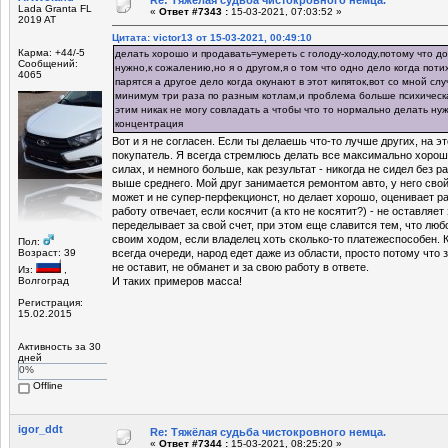
Lada Granta FL
«
Ответ #7343 :
15-03-2021, 07:03:52 »
2019 AT
Цитата: victor13 от 15-03-2021, 00:49:10
Карма: +44/-5
делать хорошо и продавать=умереть с голоду-холоду,потому что до
Сообщений:
нужно,к сожалению,но я о другом,я о том что одно дело когда поти
4065
парятся а другое дело когда окунают в этот кипяток,вот со мной сл
минимум три раза по разным котлам,и проблема больше психическа
этим никак не могу совладать а чтобы что то нормально делать ну
концентрация
Вот и я не согласен. Если ты делаешь что-то лучше других, на э
покупатель. Я всегда стремлюсь делать все максимально хорошо
силах, и немного больше, как результат - никогда не сидел без р
выше среднего. Мой друг занимается ремонтом авто, у него сво
может и не супер-перфекционст, но делает хорошо, оценивает р
работу отвечает, если косячит (а кто не косятит?) - не оставляет
переделывает за свой счет, при этом еще славится тем, что люб
своим ходом, если владелец хоть сколько-то платежеспособен. Ка
Пол:
Возраст: 39
всегда очереди, народ едет даже из области, просто потому что 
не оставит, не обманет и за свою работу в ответе.
Из:
,
Волгоград
И таких примеров масса!
Регистрация:
15.02.2015
Активность за 30
дней
0%
Offline
igor_ddt
Re: Тяжёлая судьба чистокровного немца.
«
Ответ #7344 :
15-03-2021, 08:25:20 »