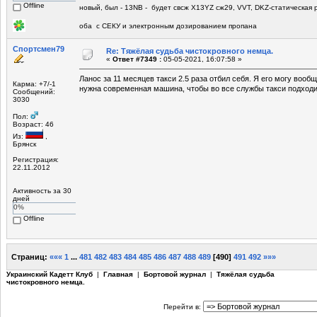
Offline
новый, был - 13NB - будет свсж Х13YZ сж29, VVT, DKZ-статическая р
оба с СЕКУ и электронным дозированием пропана
Спортсмен79
Re: Тяжёлая судьба чистокровного немца.
«
Ответ #7349 :
05-05-2021, 16:07:58 »
Ланос за 11 месяцев такси 2.5 раза отбил себя. Я его могу вооб
Карма: +7/-1
нужна современная машина, чтобы во все службы такси подходи
Сообщений:
3030
Пол:
Возраст: 46
Из:
,
Брянск
Регистрация:
22.11.2012
Активность за 30
дней
0%
Offline
Страниц:
«««
1
...
481
482
483
484
485
486
487
488
489
[
490
]
491
492
»»»
Украинский Кадетт Клуб
|
Главная
|
Бортовой журнал
|
Тяжёлая судьба
чистокровного немца.
Перейти в: