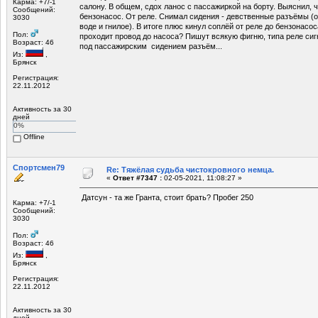
Карма: +7/-1
салону. В общем, сдох ланос с пассажиркой на борту. Выяснил, ч
Сообщений:
бензонасос. От реле. Снимал сидения - девственные разъёмы (о
3030
воде и гнилое). В итоге плюс кинул соплёй от реле до бензонасоса
Пол:
проходит провод до насоса? Пишут всякую фигню, типа реле сиг
Возраст: 46
под пассажирским сидением разъём...
Из:
,
Брянск
Регистрация:
22.11.2012
Активность за 30
дней
0%
Offline
Спортсмен79
Re: Тяжёлая судьба чистокровного немца.
«
Ответ #7347 :
02-05-2021, 11:08:27 »
Датсун - та же Гранта, стоит брать? Пробег 250
Карма: +7/-1
Сообщений:
3030
Пол:
Возраст: 46
Из:
,
Брянск
Регистрация:
22.11.2012
Активность за 30
дней