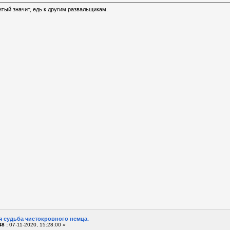
итый значит, едь к другим развальщикам.
я судьба чистокровного немца.
8 :
07-11-2020, 15:28:00 »