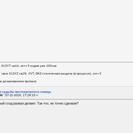
л Х13YT сж14, хетч 5 ездим уже 100тык
 свсж Х13YZ сж29, VVT, DKZ-статическая раздача (в процессе), хэтч 3
м дозированием пропана
я судьба чистокровного немца.
0 :
07-11-2020, 17:29:10 »
й сход развал делают. Так что, не точно сделали?