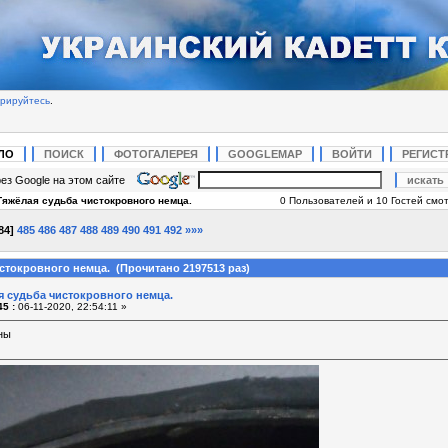
трируйтесь
.
ЛО
ПОИСК
ФОТОГАЛЕРЕЯ
GOOGLEMAP
ВОЙТИ
РЕГИСТ
ез Google на этом сайте
Тяжёлая судьба чистокровного немца.
0 Пользователей и 10 Гостей смот
84
]
485
486
487
488
489
490
491
492
»»»
стокровного немца. (Прочитано 2197513 раз)
я судьба чистокровного немца.
5 :
06-11-2020, 22:54:11 »
ны