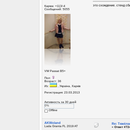
это схождение. стенд сб
Карма: +113/-4
Сообщений: 5055
VW Passat B5+
Пол:
Возраст: 36
Из:
, Украiна, Харкiв
Регистрация: 23.03.2013
Активность за 30 дней
0%
Offline
AKWoland
Re: Тяжёла
Lada Granta FL 2019 AT
«
Ответ #724