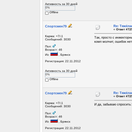
Активность за 30 дней
0%
Offline
Re: Тяжёла
Спортсмен79
«
Ответ #725
Карма: +7/-1
Так, просто с инжекторн
Сообщений: 3030
комп молчит, ошибок нет
Пол:
Возраст: 46
Из:
, Брянск
Регистрация: 22.11.2012
Активность за 30 дней
0%
Offline
Re: Тяжёла
Спортсмен79
«
Ответ #725
Карма: +7/-1
И да, забываю спросить:
Сообщений: 3030
Пол:
Возраст: 46
Из:
, Брянск
Регистрация: 22.11.2012