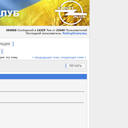
684868
Сообщений в
14329
Тем от
23440
Пользователей
Последний пользователь:
RollingSlotslyday
РАЦИЯ
рят эту тему.
« предыдущая тема
следующая тема »
ПЕЧАТЬ