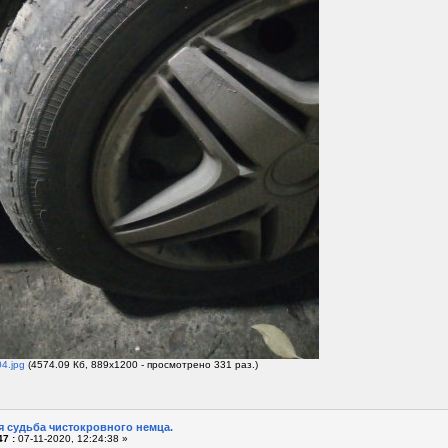
4.jpg
(4574.09 Кб, 889x1200 - просмотрено 331 раз.)
я судьба чистокровного немца.
7 :
07-11-2020, 12:24:38 »