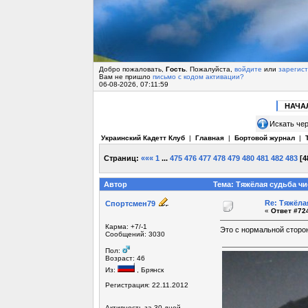
Добро пожаловать,
Гость
. Пожалуйста,
войдите
или
зарегис
Вам не пришло
письмо с кодом активации?
06-08-2026, 07:11:59
НАЧА
Искать чер
Украинский Кадетт Клуб
|
Главная
|
Бортовой журнал
|
Страниц:
«««
1
...
475
476
477
478
479
480
481
482
483
[
4
Автор
Тема: Тяжёлая судьба чи
Re: Тяжёла
Спортсмен79
«
Ответ #724
Карма: +7/-1
Это с нормальной сторо
Сообщений: 3030
Пол:
Возраст: 46
Из:
, Брянск
Регистрация: 22.11.2012
Активность за 30 дней