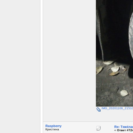
IMG_20201106_21510
Raspberry
Re: Тяжёла
Кристина
«
Ответ #724