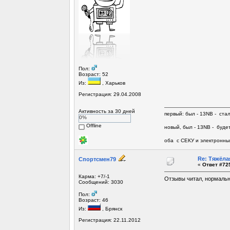
Пол:
Возраст: 52
Из:
, Харьков
Регистрация: 29.04.2008
Активность за 30 дней
первый: был - 13NB - ста
0%
Offline
новый, был - 13NB - будет
оба с СЕКУ и электронны
Re: Тяжёла
Спортсмен79
«
Ответ #725
Карма: +7/-1
Отзывы читал, нормальны
Сообщений: 3030
Пол:
Возраст: 46
Из:
, Брянск
Регистрация: 22.11.2012