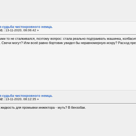
я судьба чистокровного немца.
1 :
13-11-2020, 08:06:42 »
ыми то не сталкивался, поэтому вопрос: стала реально подтраивать машинка, колбаси
. Свечи могут? Или всеё равно бортовик увидел бы неравномерную искру? Расход пре
я судьба чистокровного немца.
2 :
13-11-2020, 08:12:35 »
 жидкость для промывки инжектора - муть? В бензобак.