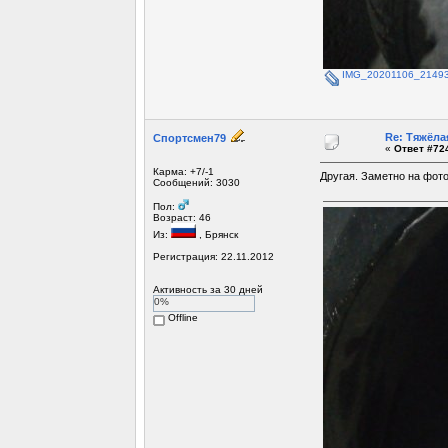
IMG_20201106_21493
Re: Тяжёла
Спортсмен79
«
Ответ #724
Карма: +7/-1
Другая. Заметно на фото
Сообщений: 3030
Пол:
Возраст: 46
Из:
, Брянск
Регистрация: 22.11.2012
Активность за 30 дней
0%
Offline