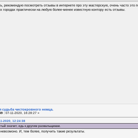
ь, рекомендую посмотреть отзывы в интернете про эту мастерскую, очень часто это п
х городах практически на любую более-менее известную контору есть отзывы.
я судьба чистокровного немца.
9 :
07-11-2020, 16:28:27 »
1-2020, 12:24:38
тый значит, едь к другим развальщикам.
 невозмоно. И, тем более, получить такие результаты.