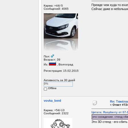
Прежде чем куда-то ехат
Карма: +44/-5
Сообщений: 4065
Сейчас даже в небольши
Пол:
Возраст: 39
Из:
, Волгоград
Регистрация: 15.02.2015
Активность за 30 дней
0%
Offline
vovka_berd
Re: Тяжёла
«
Ответ #724
Карма: +54/-13
Цитата: Raspberry от 07-1
Сообщений: 2322
это схождение. стенд сби
Это 3D стенд - его сбить