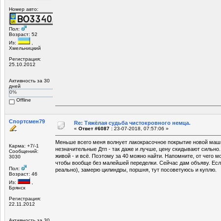
Номер авто:
Пол:
Возраст: 52
Из:
,
Хмельницкий
Регистрация:
25.10.2012
Активность за 30
дней
0%
Offline
Спортсмен79
Re: Тяжёлая судьба чистокровного немца.
«
Ответ #6087 :
23-07-2018, 07:57:06 »
Меньше всего меня волнует лакокрасочное покрытие новой ма
Карма: +7/-1
незначительные Дтп - так даже и лучше, цену скидывают сильно.
Сообщений:
живой - и всё. Поэтому за 40 можно найти. Напомните, от чего м
3030
чтобы вообще без малейшей переделки. Сейчас дам объяву. Если
Пол:
реально), замерю цилиндры, поршня, тут посоветуюсь и куплю.
Возраст: 46
Из:
,
Брянск
Регистрация:
22.11.2012
Активность за 30