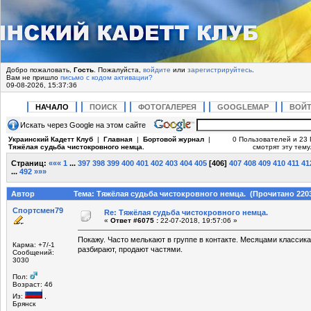
Добро пожаловать,
Гость
. Пожалуйста,
войдите
или
зарегистрируйтесь
.
Вам не пришло
письмо с кодом активации?
09-08-2026, 15:37:36
НАЧАЛО
ПОИСК
ФОТОГАЛЕРЕЯ
GOOGLEMAP
ВОЙ
Искать через Google на этом сайте
Украинский Кадетт Клуб
|
Главная
|
Бортовой журнал
|
0 Пользователей и 23 
Тяжёлая судьба чистокровного немца.
смотрят эту тему
Страниц:
«««
1
...
397
398
399
400
401
402
403
404
405
[
406
]
407
408
409
410
411
41
...
492
»»»
Автор
Тема: Тяжёлая судьба чистокровного немца. (Прочитано 2203
Спортсмен79
Re: Тяжёлая судьба чистокровного немца.
«
Ответ #6075 :
22-07-2018, 19:57:06 »
Покажу. Часто мелькают в группе в контакте. Месяцами классика
Карма: +7/-1
разбирают, продают частями.
Сообщений:
3030
Пол:
Возраст: 46
Из:
,
Брянск