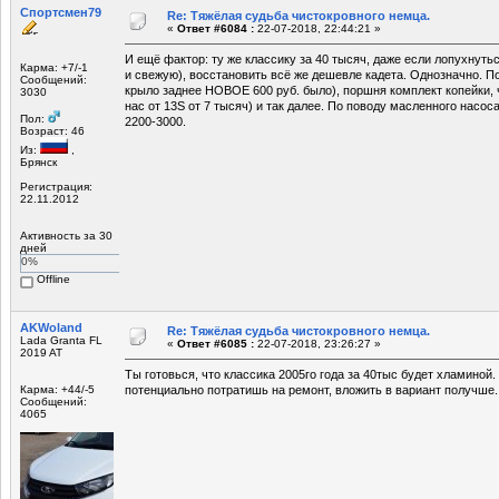
Спортсмен79
Re: Тяжёлая судьба чистокровного немца.
«
Ответ #6084 :
22-07-2018, 22:44:21 »
И ещё фактор: ту же классику за 40 тысяч, даже если лопухнутьс
Карма: +7/-1
и свежую), восстановить всё же дешевле кадета. Однозначно. По
Сообщений:
крыло заднее НОВОЕ 600 руб. было), поршня комплект копейки, ч
3030
нас от 13S от 7 тысяч) и так далее. По поводу масленного насос
Пол:
2200-3000.
Возраст: 46
Из:
,
Брянск
Регистрация:
22.11.2012
Активность за 30
дней
0%
Offline
AKWoland
Re: Тяжёлая судьба чистокровного немца.
Lada Granta FL
«
Ответ #6085 :
22-07-2018, 23:26:27 »
2019 AT
Ты готовься, что классика 2005го года за 40тыс будет хламиной
Карма: +44/-5
потенциально потратишь на ремонт, вложить в вариант получше.
Сообщений:
4065