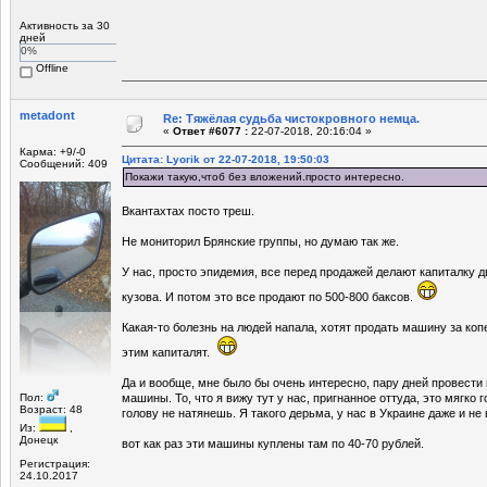
Активность за 30
дней
0%
Offline
metadont
Re: Тяжёлая судьба чистокровного немца.
«
Ответ #6077 :
22-07-2018, 20:16:04 »
Карма: +9/-0
Цитата: Lyorik от 22-07-2018, 19:50:03
Сообщений: 409
Покажи такую,чтоб без вложений.просто интересно.
Вкантахтах посто треш.
Не мониторил Брянские группы, но думаю так же.
У нас, просто эпидемия, все перед продажей делают капиталку дв
кузова. И потом это все продают по 500-800 баксов.
Какая-то болезнь на людей напала, хотят продать машину за коп
этим капиталят.
Да и вообще, мне было бы очень интересно, пару дней провести
Пол:
машины. То, что я вижу тут у нас, пригнанное оттуда, это мягко г
Возраст: 48
голову не натянешь. Я такого дерьма, у нас в Украине даже и не 
Из:
,
Донецк
вот как раз эти машины куплены там по 40-70 рублей.
Регистрация:
24.10.2017