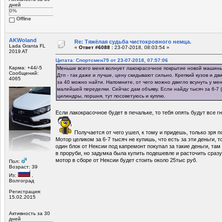
дней
0%
Offline
AKWoland
Re: Тяжёлая судьба чистокровного немца.
Lada Granta FL
«
Ответ #6088 :
23-07-2018, 08:03:54 »
2019 AT
Цитата: Спортсмен79 от 23-07-2018, 07:57:06
Карма: +44/-5
Меньше всего меня волнует лакокрасочное покрытие новой машин
Сообщений:
Дтп - так даже и лучше, цену скидывают сильно. Крепкий кузов и дв
4065
за 40 можно найти. Напомните, от чего можно двигло всунуть у ме
малейшей переделки. Сейчас дам объяву. Если найду тысяч за 6-7 
цилиндры, поршня, тут посоветуюсь и куплю.
Если лакокрасочное будет в печальке, то тебя опять будут все 
Получается от чего ушел, к тому и придешь, только зря п
Мотор целиком за 6-7 тысяч не купишь, что есть за эти деньги, т
один блок от Нексии под капремонт покупал за такие деньги, там
в проруби, но задумка была купить подешевле и расточить сраз
мотор в сборе от Нексии будет стоить около 25тыс руб.
Пол:
Возраст: 39
Из:
,
Волгоград
Регистрация:
15.02.2015
Активность за 30
дней