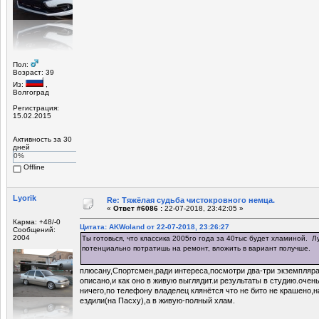
Пол:
Возраст: 39
Из:
,
Волгоград
Регистрация:
15.02.2015
Активность за 30
дней
0%
Offline
Lyorik
Re: Тяжёлая судьба чистокровного немца.
«
Ответ #6086 :
22-07-2018, 23:42:05 »
Карма: +48/-0
Цитата: AKWoland от 22-07-2018, 23:26:27
Сообщений:
2004
Ты готовься, что классика 2005го года за 40тыс будет хламиной. Л
потенциально потратишь на ремонт, вложить в вариант получше.
плюсану,Спортсмен,ради интереса,посмотри два-три экземпляра
описано,и как оно в живую выглядит.и результаты в студию.очен
ничего,по телефону владелец клянётся что не бито не крашено,
ездили(на Пасху),а в живую-полный хлам.