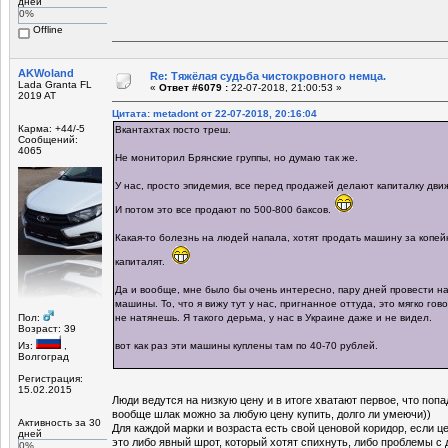
дней
0%
Offline
AKWoland
Re: Тяжёлая судьба чистокровного немца.
Lada Granta FL
«
Ответ #6079 :
22-07-2018, 21:00:53 »
2019 AT
Цитата: metadont от 22-07-2018, 20:16:04
Карма: +44/-5
Вкантахтах посто треш.
Сообщений:
4065
Не мониторил Брянские группы, но думаю так же.
У нас, просто эпидемия, все перед продажей делают капиталку движк
И потом это все продают по 500-800 баксов.
Какая-то болезнь на людей напала, хотят продать машину за копей
капиталят.
Да и вообще, мне было бы очень интересно, пару дней провести н
машины. То, что я вижу тут у нас, пригнанное оттуда, это мягко гов
Пол:
не натянешь. Я такого дерьма, у нас в Украине даже и не видел.
Возраст: 39
Из:
,
вот как раз эти машины куплены там по 40-70 рублей.
Волгоград
Регистрация:
15.02.2015
Люди ведутся на низкую цену и в итоге хватают первое, что по
вообще шлак можно за любую цену купить, долго ли умеючи))
Активность за 30
Для каждой марки и возраста есть свой ценовой коридор, если це
дней
это либо явный шрот, который хотят спихнуть, либо проблемы с 
0%