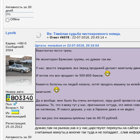
Активность за 30
дней
0%
Offline
Lyorik
Re: Тяжёлая судьба чистокровного немца.
«
Ответ #6078 :
22-07-2018, 20:45:14 »
Карма: +48/-0
Цитата: metadont от 22-07-2018, 20:16:04
Сообщений:
2004
Вкантахтах посто треш.
Не мониторил Брянские группы, но думаю так же.
У нас, просто эпидемия, все перед продажей делают капиталку движк
И потом это все продают по 500-800 баксов.
Какая-то болезнь на людей напала, хотят продать машину за копей
Номер авто:
капиталят.
Да и вообще, мне было бы очень интересно, пару дней провести н
Пол:
машины. То, что я вижу тут у нас, пригнанное оттуда, это мягко гов
Возраст: 52
не натянешь. Я такого дерьма, у нас в Украине даже и не видел.
Из:
,
Хмельницкий
вот как раз эти машины куплены там по 40-70 рублей.
Регистрация:
25.10.2012
думаю,там на рынках,как и у нас,царствуют перекупы.на сайтах
считанные минуты,а многие так туда и не попадают...слив инфо
Активность за 30