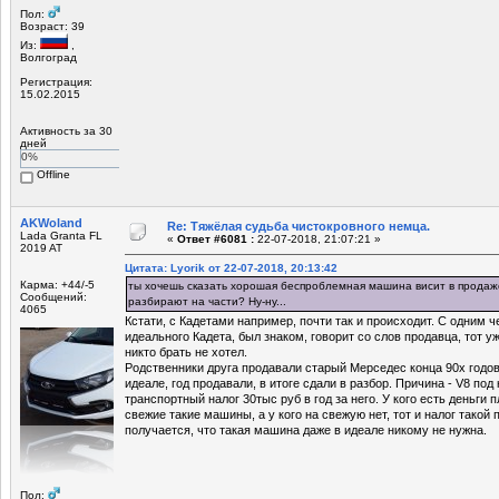
Пол:
Возраст: 39
Из:
,
Волгоград
Регистрация:
15.02.2015
Активность за 30
дней
0%
Offline
AKWoland
Re: Тяжёлая судьба чистокровного немца.
Lada Granta FL
«
Ответ #6081 :
22-07-2018, 21:07:21 »
2019 AT
Цитата: Lyorik от 22-07-2018, 20:13:42
Карма: +44/-5
ты хочешь сказать хорошая беспроблемная машина висит в прода
Сообщений:
разбирают на части? Ну-ну...
4065
Кстати, с Кадетами например, почти так и происходит. С одним 
идеального Кадета, был знаком, говорит со слов продавца, тот уж
никто брать не хотел.
Родственники друга продавали старый Мерседес конца 90х годо
идеале, год продавали, в итоге сдали в разбор. Причина - V8 под
транспортный налог 30тыс руб в год за него. У кого есть деньги п
свежие такие машины, а у кого на свежую нет, тот и налог такой п
получается, что такая машина даже в идеале никому не нужна.
Пол: