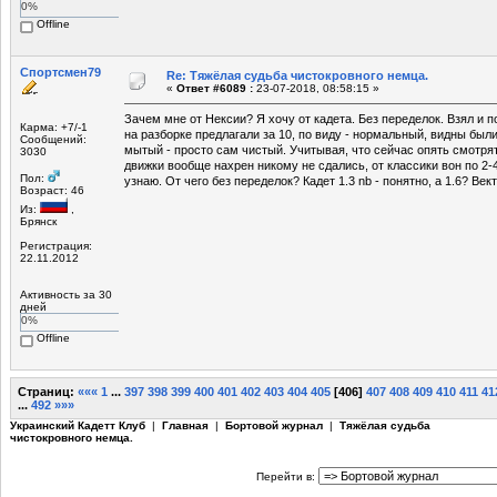
0%
Offline
Спортсмен79
Re: Тяжёлая судьба чистокровного немца.
«
Ответ #6089 :
23-07-2018, 08:58:15 »
Зачем мне от Нексии? Я хочу от кадета. Без переделок. Взял и п
Карма: +7/-1
на разборке предлагали за 10, по виду - нормальный, видны были
Сообщений:
мытый - просто сам чистый. Учитывая, что сейчас опять смотрят
3030
движки вообще нахрен никому не сдались, от классики вон по 2-
Пол:
узнаю. От чего без переделок? Кадет 1.3 nb - понятно, а 1.6? Век
Возраст: 46
Из:
,
Брянск
Регистрация:
22.11.2012
Активность за 30
дней
0%
Offline
Страниц:
«««
1
...
397
398
399
400
401
402
403
404
405
[
406
]
407
408
409
410
411
41
...
492
»»»
Украинский Кадетт Клуб
|
Главная
|
Бортовой журнал
|
Тяжёлая судьба
чистокровного немца.
Перейти в: