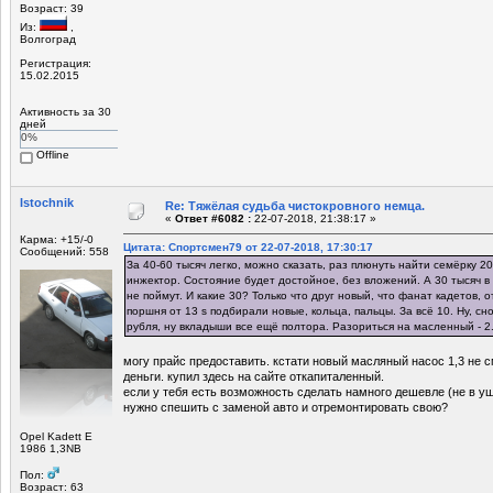
Возраст: 39
Из:
,
Волгоград
Регистрация:
15.02.2015
Активность за 30
дней
0%
Offline
Istochnik
Re: Тяжёлая судьба чистокровного немца.
«
Ответ #6082 :
22-07-2018, 21:38:17 »
Карма: +15/-0
Цитата: Спортсмен79 от 22-07-2018, 17:30:17
Сообщений: 558
За 40-60 тысяч легко, можно сказать, раз плюнуть найти семёрку 20
инжектор. Состояние будет достойное, без вложений. А 30 тысяч в 
не поймут. И какие 30? Только что друг новый, что фанат кадетов, о
поршня от 13 s подбирали новые, кольца, пальцы. За всё 10. Ну, сн
рубля, ну вкладыши все ещё полтора. Разориться на масленный - 2.
могу прайс предоставить. кстати новый масляный насос 1,3 не 
деньги. купил здесь на сайте откапиталенный.
если у тебя есть возможность сделать намного дешевле (не в ущ
нужно спешить с заменой авто и отремонтировать свою?
Opel Kadett E
1986 1,3NB
Пол:
Возраст: 63