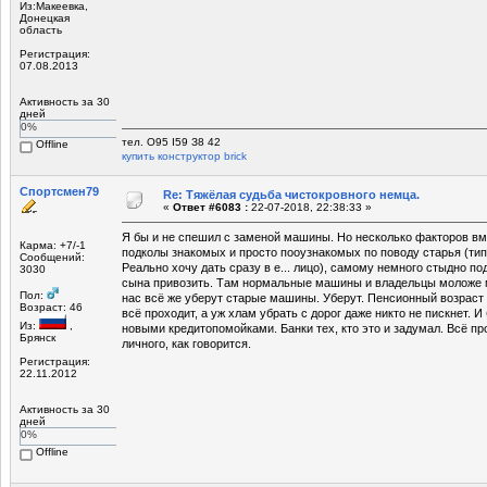
Из:Макеевка,
Донецкая
область
Регистрация:
07.08.2013
Активность за 30
дней
0%
тел. О95 I59 З8 42
Offline
купить конструктор brick
Спортсмен79
Re: Тяжёлая судьба чистокровного немца.
«
Ответ #6083 :
22-07-2018, 22:38:33 »
Я бы и не спешил с заменой машины. Но несколько факторов вмес
Карма: +7/-1
подколы знакомых и просто пооузнакомых по поводу старья (тип
Сообщений:
Реально хочу дать сразу в е... лицо), самому немного стыдно по
3030
сына привозить. Там нормальные машины и владельцы моложе м
Пол:
нас всё же уберут старые машины. Уберут. Пенсионный возраст
Возраст: 46
всё проходит, а уж хлам убрать с дорог даже никто не пискнет. И
Из:
,
новыми кредитопомойками. Банки тех, кто это и задумал. Всё пр
Брянск
личного, как говорится.
Регистрация:
22.11.2012
Активность за 30
дней
0%
Offline