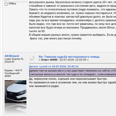
актуального рынка. Касательно всякого старого шрота 10+ лет, 
Offline
стихийное и зависит от реального состояния авто, жадности про
Урвать что-то относительно путевое (надо понимать, что идеаль
бывает) за недорого возможно, но нужно хорошо постараться. 
объявки Кадетов в поисках запчастей довольно долго, их было н
пару раз за все время попадались экземпляры с долгого хранени
было видно, что там все ок: почти нет ржавчины, по низу все цел
капотом все будто вчера из магазина. Продавались около 60тыс,
тысяч за 50.
В общем машин разных много, нужно грамотно выбирать. Если д
брать таз, уже много раз писал почему.
AKWoland
Re: Тяжёлая судьба чистокровного немца.
Lada Granta FL
«
Ответ #6080 :
22-07-2018, 21:02:50 »
2019 AT
Цитата: Lyorik от 22-07-2018, 20:45:14
Карма: +44/-5
думаю,там на рынках,как и у нас,царствуют перекупы.на сайтах ст
Сообщений:
считанные минуты,а многие так туда и не попадают...слив информ
4065
Да, перекупов полно, хорошее они перехватывают быстро.
Но занимаются они в основном тем, на чем можно быстро зараб
они занимаются редко.