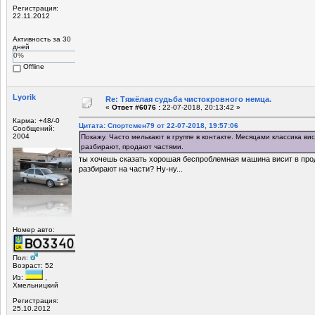
Регистрация:
22.11.2012
Активность за 30
дней
0%
Offline
Lyorik
Re: Тяжёлая судьба чистокровного немца.
«
Ответ #6076 :
22-07-2018, 20:13:42 »
Карма: +48/-0
Цитата: Спортсмен79 от 22-07-2018, 19:57:06
Сообщений:
2004
Покажу. Часто мелькают в группе в контакте. Месяцами классика вис
разбирают, продают частями.
ты хочешь сказать хорошая беспроблемная машина висит в про
разбирают на части? Ну-ну...
Номер авто:
Пол:
Возраст: 52
Из:
,
Хмельницкий
Регистрация:
25.10.2012