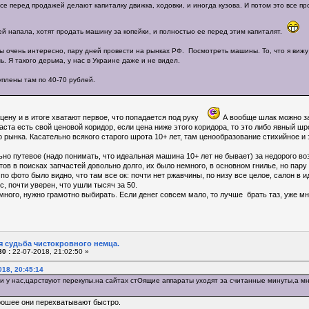
все перед продажей делают капиталку движка, ходовки, и иногда кузова. И потом это все п
ей напала, хотят продать машину за копейки, и полностью ее перед этим капиталят.
 очень интересно, пару дней провести на рынках РФ. Посмотреть машины. То, что я вижу т
ь. Я такого дерьма, у нас в Украине даже и не видел.
уплены там по 40-70 рублей.
цену и в итоге хватают первое, что попадается под руку
А вообще шлак можно за
аста есть свой ценовой коридор, если цена ниже этого коридора, то это либо явный шр
о рынка. Касательно всякого старого шрота 10+ лет, там ценообразование стихийное и 
ьно путевое (надо понимать, что идеальная машина 10+ лет не бывает) за недорого в
ов в поисках запчастей довольно долго, их было немного, в основном гнилье, но пару
по фото было видно, что там все ок: почти нет ржавчины, по низу все целое, салон в и
, почти уверен, что ушли тысяч за 50.
ого, нужно грамотно выбирать. Если денег совсем мало, то лучше брать таз, уже мн
я судьба чистокровного немца.
0 :
22-07-2018, 21:02:50 »
018, 20:45:14
 и у нас,царствуют перекупы.на сайтах стОящие аппараты уходят за считанные минуты,а мн
орошее они перехватывают быстро.