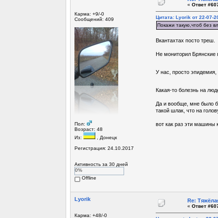
«
Ответ #607
Карма: +9/-0
Цитата: Lyorik от 22-07-2
Сообщений: 409
Покажи такую,чтоб без в
Вкантахтах посто треш.
Не мониторил Брянские г
У нас, просто эпидемия,
Какая-то болезнь на люд
Да и вообще, мне было б
такой шлак, что на голов
Пол:
вот как раз эти машины 
Возраст: 48
Из:
, Донецк
Регистрация: 24.10.2017
Активность за 30 дней
0%
Offline
Lyorik
Re: Тяжёла
«
Ответ #607
Карма: +48/-0