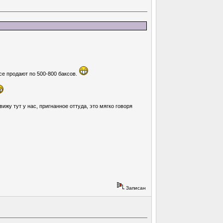
все продают по 500-800 баксов.
жу тут у нас, пригнанное оттуда, это мягко говоря
Записан