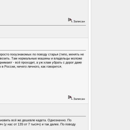
Записан
просто пооузнакомых по поводу старья (типо, менять не
привозить. Там нормальные машины и владельцы моложе
нимают - всё проходит, а уж хлам убрать с дорог даже
в России, ничего личного, как говорится.
Записан
тановить всё же дешевле кадета. Однозначно. По
 (у нас от 13S от 7 тысяч) и так далее. По поводу