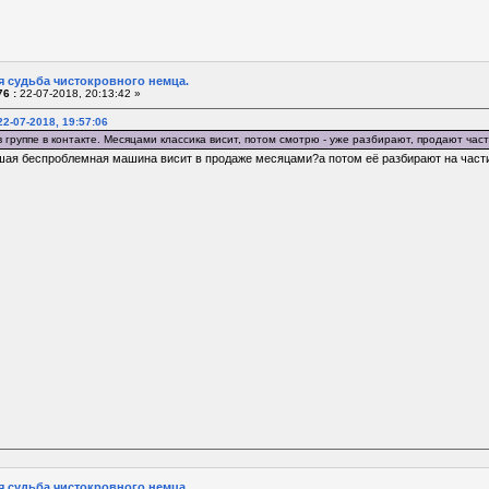
я судьба чистокровного немца.
6 :
22-07-2018, 20:13:42 »
2-07-2018, 19:57:06
 группе в контакте. Месяцами классика висит, потом смотрю - уже разбирают, продают част
шая беспроблемная машина висит в продаже месяцами?а потом её разбирают на части?
я судьба чистокровного немца.