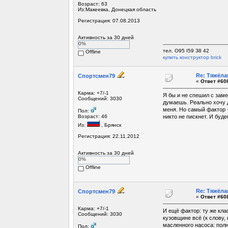
Возраст: 63
Из:Макеевка, Донецкая область
Регистрация: 07.08.2013
Активность за 30 дней
0%
тел. О95 I59 З8 42
Offline
купить конструктор brick
Re: Тяжёла
Спортсмен79
«
Ответ #608
Карма: +7/-1
Я бы и не спешил с заме
Сообщений: 3030
думаешь. Реально хочу д
меня. Но самый фактор -
Пол:
Возраст: 46
никто не пискнет. И буде
Из:
, Брянск
Регистрация: 22.11.2012
Активность за 30 дней
0%
Offline
Re: Тяжёла
Спортсмен79
«
Ответ #608
Карма: +7/-1
И ещё фактор: ту же кла
Сообщений: 3030
кузовщине всё (к слову,
масленного насоса: полн
Пол: