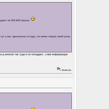
родают по 500-800 баксов.
ут у нас, пригнанное оттуда, это мягко говоря такой шлак,
ы,а многие так туда и не попадают...слив информации
Записан