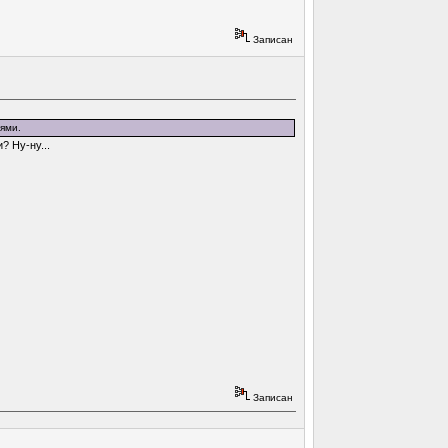
Записан
ями.
 Ну-ну...
Записан