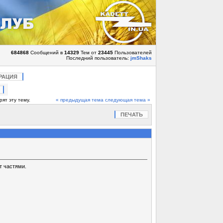
684868
Сообщений в
14329
Тем от
23445
Пользователей
Последний пользователь:
jmShaks
РАЦИЯ
ят эту тему.
« предыдущая тема
следующая тема »
ПЕЧАТЬ
т частями.