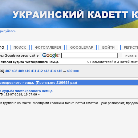
трируйтесь
.
ЛО
ПОИСК
ФОТОГАЛЕРЕЯ
GOOGLEMAP
ВОЙТИ
РЕГИСТ
ез Google на этом сайте
Тяжёлая судьба чистокровного немца.
0 Пользователей и 3 Гостей смотр
06
]
407
408
409
410
411
412
413
414
415
...
492
»»»
стокровного немца. (Прочитано 2199868 раз)
я судьба чистокровного немца.
5 :
22-07-2018, 19:57:06 »
в группе в контакте. Месяцами классика висит, потом смотрю - уже разбирают, продаю