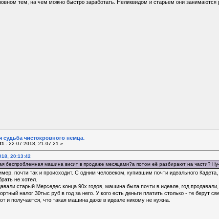
новном тем, на чем можно быстро заработать. Неликвидом и старьем они занимаются 
я судьба чистокровного немца.
1 :
22-07-2018, 21:07:21 »
018, 20:13:42
ая беспроблемная машина висит в продаже месяцами?а потом её разбирают на части? Ну-н
имер, почти так и происходит. С одним человеком, купившим почти идеального Кадета, 
брать не хотел.
авали старый Мерседес конца 90х годов, машина была почти в идеале, год продавали, в
ртный налог 30тыс руб в год за него. У кого есть деньги платить столько - те берут св
вот и получается, что такая машина даже в идеале никому не нужна.