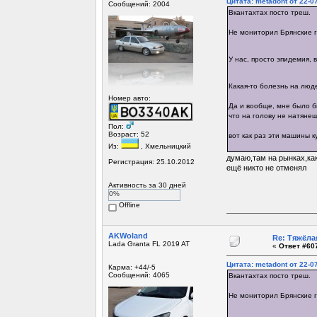
Цитата: metadont от 22-07
Сообщений: 2004
Вкантахтах посто треш.
Не мониторил Брянские г
У нас, просто эпидемия, 
Какая-то болезнь на люд
Номер авто:
Да и вообще, мне было бы
что на голову не натянеш
Пол:
Возраст: 52
вот как раз эти машины к
Из:
, Хмельницкий
думаю,там на рынках,как
Регистрация: 25.10.2012
ещё никто не отменял
Активность за 30 дней
0%
Offline
AKWoland
Re: Тяжёла
Lada Granta FL 2019 AT
«
Ответ #607
Цитата: metadont от 22-07
Карма: +44/-5
Сообщений: 4065
Вкантахтах посто треш.
Не мониторил Брянские г