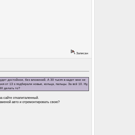
Записан
будет достойное, без вложений. А 30 тысяч в кадет мне не
ня от 13 s подбирали новые, кольца, пальцы. За всё 10. Ну,
30 делать то?
на сайте откапиталенный.
заменой авто и отремонтировать свою?