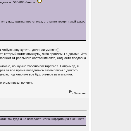
родают по 500-800 баксов.
ут у нас, пригнанное оттуда, это мягко говоря такой шлак,
 любую цену купить, долго ли умеючи))
от, который хотят спихнуть, либо проблемы с доками. Это
зависит от реального состояния авто, жадности продавца
озможно, но нужно хорошо постараться. Например, я
 раз за все время попадались экземпляры с долгого
деале, под капотом все будто вчера из магазина.
ого раз писал почему.
Записан
огие так туда и не попадают...слив информации ещё никто