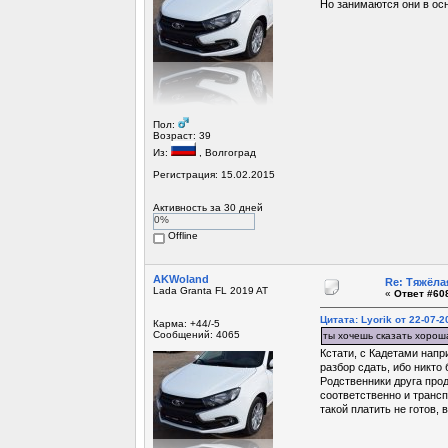
Но занимаются они в ос
Пол:
Возраст: 39
Из:
, Волгоград
Регистрация: 15.02.2015
Активность за 30 дней
0%
Offline
AKWoland
Re: Тяжёла
Lada Granta FL 2019 AT
«
Ответ #608
Цитата: Lyorik от 22-07-2
Карма: +44/-5
Сообщений: 4065
ты хочешь сказать хорош
Кстати, с Кадетами напр
разбор сдать, ибо никто 
Родственники друга прод
соответственно и транспо
такой платить не готов, 