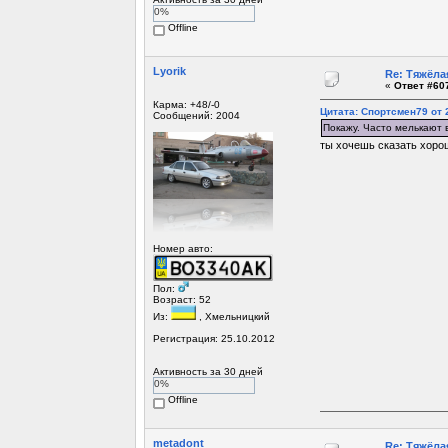
0%
Offline
Lyorik
Re: Тяжёла
«
Ответ #607
Карма: +48/-0
Цитата: Спортсмен79 от 2
Сообщений: 2004
Покажу. Часто мелькают в
ты хочешь сказать хоро
Номер авто:
Пол:
Возраст: 52
Из:
, Хмельницкий
Регистрация: 25.10.2012
Активность за 30 дней
0%
Offline
metadont
Re: Тяжёла