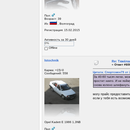
Пол:
Возраст: 39
Из:
, Волгоград
Регистрация: 15.02.2015
Активность за 30 дней
0%
Offline
Istochnik
Re: Тяжёла
«
Ответ #608
Карма: +15/-0
Цитата: Спортсмен79 от 2
Сообщений: 558
За 40-60 тысяч легко, мо
простит никто. И не пойм
снова колено шлифануть с
могу прайс предоставить
если у тебя есть возмож
Opel Kadett E 1986 1,3NB
Пол: