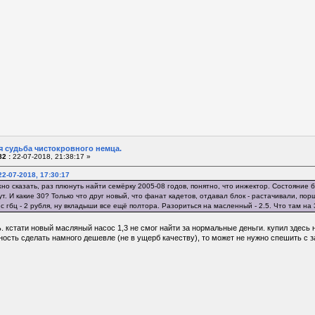
я судьба чистокровного немца.
2 :
22-07-2018, 21:38:17 »
2-07-2018, 17:30:17
жно сказать, раз плюнуть найти семёрку 2005-08 годов, понятно, что инжектор. Состояние 
ут. И какие 30? Только что друг новый, что фанат кадетов, отдавал блок - растачивали, порш
 гбц - 2 рубля, ну вкладыши все ещё полтора. Разориться на масленный - 2.5. Что там на 
. кстати новый масляный насос 1,3 не смог найти за нормальные деньги. купил здесь 
ность сделать намного дешевле (не в ущерб качеству), то может не нужно спешить с 