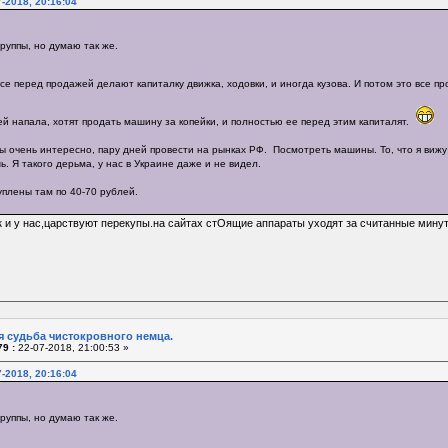
-2018, 20:16:04
руппы, но думаю так же.
все перед продажей делают капиталку движка, ходовки, и иногда кузова. И потом это все п
ей напала, хотят продать машину за копейки, и полностью ее перед этим капиталят.
 очень интересно, пару дней провести на рынках РФ. Посмотреть машины. То, что я вижу т
ь. Я такого дерьма, у нас в Украине даже и не видел.
уплены там по 40-70 рублей.
 и у нас,царствуют перекупы.на сайтах стОящие аппараты уходят за считанные минут
я судьба чистокровного немца.
9 :
22-07-2018, 21:00:53 »
-2018, 20:16:04
руппы, но думаю так же.