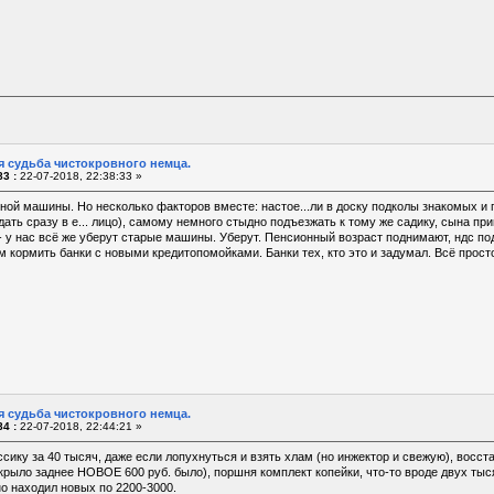
я судьба чистокровного немца.
3 :
22-07-2018, 22:38:33 »
ной машины. Но несколько факторов вместе: настое...ли в доску подколы знакомых и 
ать сразу в е... лицо), самому немного стыдно подъезжать к тому же садику, сына 
 у нас всё же уберут старые машины. Уберут. Пенсионный возраст поднимают, ндс под
м кормить банки с новыми кредитопомойками. Банки тех, кто это и задумал. Всё просто 
я судьба чистокровного немца.
4 :
22-07-2018, 22:44:21 »
ссику за 40 тысяч, даже если лопухнуться и взять хлам (но инжектор и свежую), восс
 крыло заднее НОВОЕ 600 руб. было), поршня комплект копейки, что-то вроде двух тысяч
о находил новых по 2200-3000.