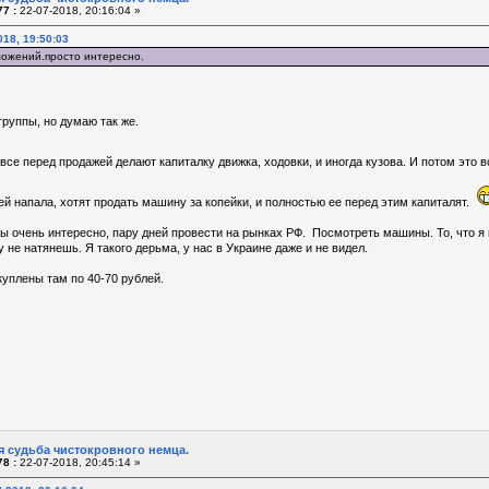
7 :
22-07-2018, 20:16:04 »
018, 19:50:03
ложений.просто интересно.
руппы, но думаю так же.
 все перед продажей делают капиталку движка, ходовки, и иногда кузова. И потом это 
ей напала, хотят продать машину за копейки, и полностью ее перед этим капиталят.
ы очень интересно, пару дней провести на рынках РФ. Посмотреть машины. То, что я ви
у не натянешь. Я такого дерьма, у нас в Украине даже и не видел.
куплены там по 40-70 рублей.
я судьба чистокровного немца.
8 :
22-07-2018, 20:45:14 »