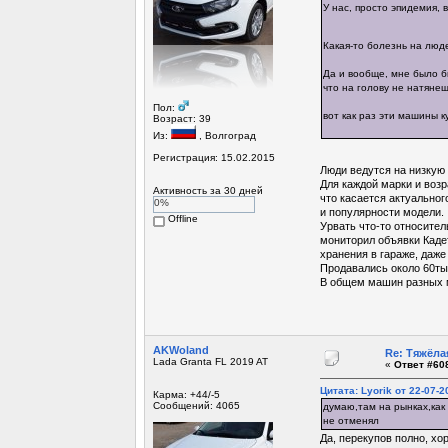
У нас, просто эпидемия, 
Какая-то болезнь на люд
Да и вообще, мне было бы
что на голову не натянеш
Пол:
вот как раз эти машины к
Возраст: 39
Из:
, Волгоград
Регистрация: 15.02.2015
Люди ведутся на низкую 
Для каждой марки и возр
Активность за 30 дней
что касается актуальног
0%
и популярности модели.
Offline
Урвать что-то относител
мониторил объявки Кадет
хранения в гараже, даже 
Продавались около 60тыс
В общем машин разных мн
AKWoland
Re: Тяжёла
Lada Granta FL 2019 AT
«
Ответ #608
Цитата: Lyorik от 22-07-2
Карма: +44/-5
Сообщений: 4065
думаю,там на рынках,как
не отменял
Да, перекупов полно, х