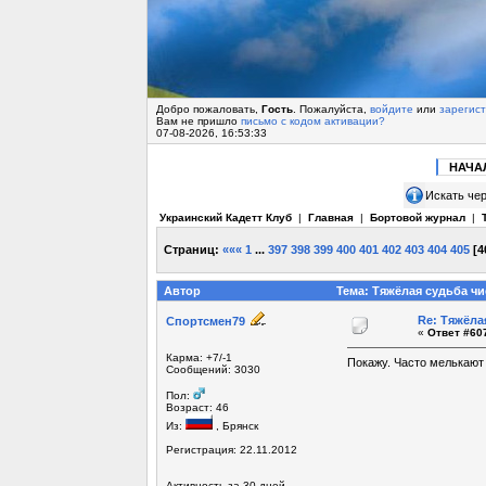
Добро пожаловать,
Гость
. Пожалуйста,
войдите
или
зарегис
Вам не пришло
письмо с кодом активации?
07-08-2026, 16:53:33
НАЧА
Искать чер
Украинский Кадетт Клуб
|
Главная
|
Бортовой журнал
|
Страниц:
«««
1
...
397
398
399
400
401
402
403
404
405
[
4
Автор
Тема: Тяжёлая судьба чи
Re: Тяжёла
Спортсмен79
«
Ответ #607
Карма: +7/-1
Покажу. Часто мелькают 
Сообщений: 3030
Пол:
Возраст: 46
Из:
, Брянск
Регистрация: 22.11.2012
Активность за 30 дней