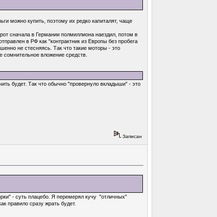
ьги можно купить, поэтому их редко капиталят, чаще
шрот сначала в Германии полмиллиона наездил, потом в
тправлен в РФ как "контрактник из Европы без пробега
ершенно не стесняясь. Так что такие моторы - это
оже сомнительное вложение средств.
очить будет. Так что обычно "провернуло вкладыши" - это
Записан
рки" - суть плацебо. Я перемерял кучу "отличных"
как правило сразу жрать будет.