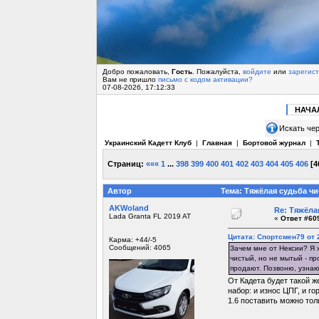
Добро пожаловать,
Гость
. Пожалуйста,
войдите
или
зарегис
Вам не пришло
письмо с кодом активации?
07-08-2026, 17:12:33
НАЧА
Искать чер
Украинский Кадетт Клуб
|
Главная
|
Бортовой журнал
|
Страниц:
«««
1
...
398
399
400
401
402
403
404
405
406
[
4
Автор
Тема: Тяжёлая судьба чи
AKWoland
Re: Тяжёла
Lada Granta FL 2019 AT
«
Ответ #609
Цитата: Спортсмен79 от 2
Карма: +44/-5
Сообщений: 4065
Зачем мне от Нексии? Я х
чистый, но не мытый - пр
продают. Позвоню, узнаю.
От Кадета будет такой ж
набор: и износ ЦПГ, и го
1.6 поставить можно тол