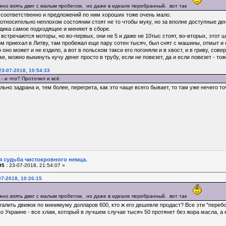
ожно взять двиг с малым пробегом, но даже в идеале перебранный. вот так
, соответственно и предложений по ним хороших тоже очень мало.
относительно неплохом состоянии стоят не то чтобы муку, но за вполне доступные ден
адика самое подходящее и меняют в сборе.
встречаются моторы, но во-первых, они не 5 и даже не 10тыс стоят, во-вторых, этот 
м приехал в Литву, там пробежал еще пару сотен тысяч, был снят с машины, отмыт и о
 оно может и не ездило, а вот в польском такси его погоняли и в хвост, и в гриву, сов
е, можно выкинуть кучу денег просто в трубу, если не повезет, да и если повезет - т
3-07-2018, 10:54:33
- и что? Проточил и всё
ьно задрана и, тем более, перегрета, как это чаще всего бывает, то там уже нечего т
я судьба чистокровного немца.
5 :
23-07-2018, 21:54:07 »
07-2018, 10:26:15
ожно взять двиг с малым пробегом, но даже в идеале перебранный. вот так
талить движок по минимуму долларов 600, кто ж его дешевле продаст? Все эти "перебо
по Украине - все хлам, который в лучшем случае тысяч 50 протянет без жора масла, а 