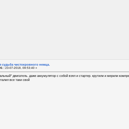
я судьба чистокровного немца.
1 :
23-07-2018, 09:53:40 »
мальный" двигатель. даже аккумулятор с собой взял и стартер. крутили и мерили комп
италил все таки свой