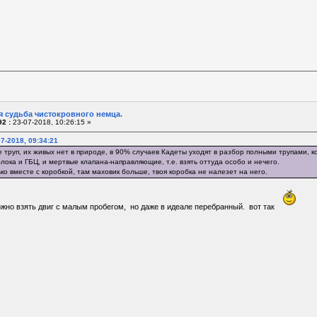
я судьба чистокровного немца.
2 :
23-07-2018, 10:26:15 »
7-2018, 09:34:21
 труп, их живых нет в природе, в 90% случаев Кадеты уходят в разбор полными трупами, к
блока и ГБЦ, и мертвые клапана-направляющие, т.е. взять оттуда особо и нечего.
ко вместе с коробкой, там маховик больше, твоя коробка не налезет на него.
ожно взять двиг с малым пробегом, но даже в идеале перебранный. вот так