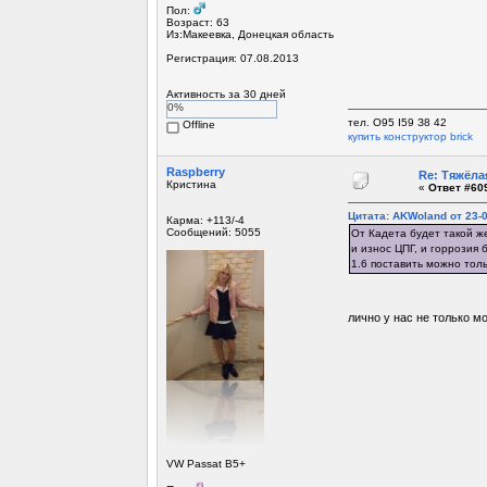
Пол:
Возраст: 63
Из:Макеевка, Донецкая область
Регистрация: 07.08.2013
Активность за 30 дней
0%
тел. О95 I59 З8 42
Offline
купить конструктор brick
Raspberry
Re: Тяжёла
Кристина
«
Ответ #609
Цитата: AKWoland от 23-0
Карма: +113/-4
Сообщений: 5055
От Кадета будет такой же
и износ ЦПГ, и горрозия 
1.6 поставить можно толь
лично у нас не только м
VW Passat B5+