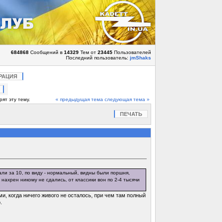
684868
Сообщений в
14329
Тем от
23445
Пользователей
Последний пользователь:
jmShaks
РАЦИЯ
ят эту тему.
« предыдущая тема
следующая тема »
ПЕЧАТЬ
али за 10, по виду - нормальный, видны были поршня,
нахрен никому не сдались, от классики вон по 2-4 тысячи
и, когда ничего живого не осталось, при чем там полный
.