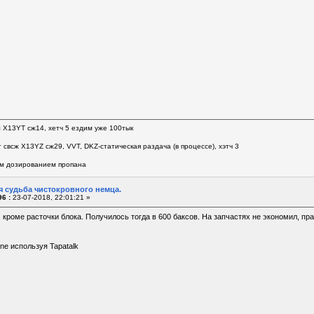
л Х13YT сж14, хетч 5 ездим уже 100тык
 свсж Х13YZ сж29, VVT, DKZ-статическая раздача (в процессе), хэтч 3
м дозированием пропана
я судьба чистокровного немца.
6 :
23-07-2018, 22:01:21 »
, кроме расточки блока. Получилось тогда в 600 баксов. На запчастях не экономил, пра
ne используя Tapatalk