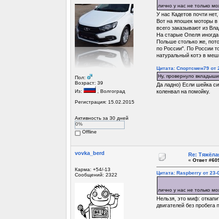
лично у нас не только м
У нас Кадетов почти нет
Вот на япошек моторы в 
всего заказывают из Вл
На старые Опеля иногда 
Польше столько же, пото
по России". По России то
натуральный котэ в мешк
Цитата: Спортсмен79 от 2
Ну, провернуло вкладыши 
Пол:
Возраст: 39
Да ладно) Если шейка сил
Из:
, Волгоград
коленвал на помойку.
Регистрация: 15.02.2015
Активность за 30 дней
0%
Offline
vovka_berd
Re: Тяжёла
«
Ответ #609
Карма: +54/-13
Цитата: Raspberry от 23-
Сообщений: 2322
лично у нас не только м
Нельзя, это миф: откапи
двигателей без пробега 