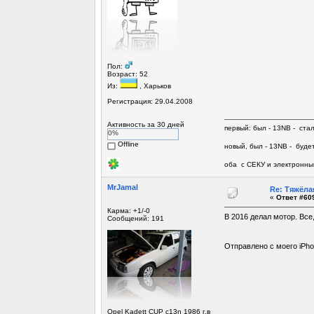
Пол:
Возраст: 52
Из:
, Харьков
Регистрация: 29.04.2008
Активность за 30 дней
первый: был - 13NB - ста
0%
Offline
новый, был - 13NB - будет
оба с СЕКУ и электронны
MrJamal
Re: Тяжёла
«
Ответ #609
Карма: +1/-0
В 2016 делал мотор. Все
Сообщений: 191
Отправлено с моего iPho
Opel Kadett CUP c13n 1986 г.в