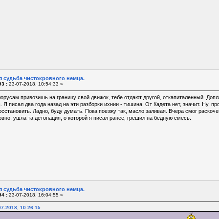
я судьба чистокровного немца.
3 :
23-07-2018, 10:54:33 »
лорусам привозишь на границу свой движок, тебе отдают другой, откапиталенный. Доп
. Я писал два года назад на эти разборки ихнии - тишина. От Кадета нет, значит. Ну, п
сстановить. Ладно, буду думать. Пока поезжу так, масло заливая. Вчера смог раскочег
овно, ушла та детонация, о которой я писал ранее, грешил на бедную смесь.
я судьба чистокровного немца.
4 :
23-07-2018, 16:04:55 »
07-2018, 10:26:15