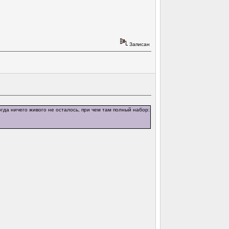
Записан
огда ничего живого не осталось, при чем там полный набор: