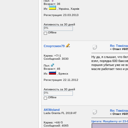
Пол:
Возраст: 36
Из:
, Украiна, Харкiв
Регистрация: 23.03.2013
Активность за 30 дней
0%
Offline
Re: Тяжёла
Спортсмен79
«
Ответ #609
Карма: +7/-1
Ну да, я слышал, что бе
Сообщений: 3030
взял, порядка 600 баксов
поршня убитые уже не во
Пол:
Возраст: 46
масле работает тихо и р
Из:
, Брянск
Регистрация: 22.11.2012
Активность за 30 дней
0%
Offline
AKWoland
Re: Тяжёла
Lada Granta FL 2019 AT
«
Ответ #609
Цитата: Raspberry от 23-
Карма: +44/-5
Сообщений: 4065