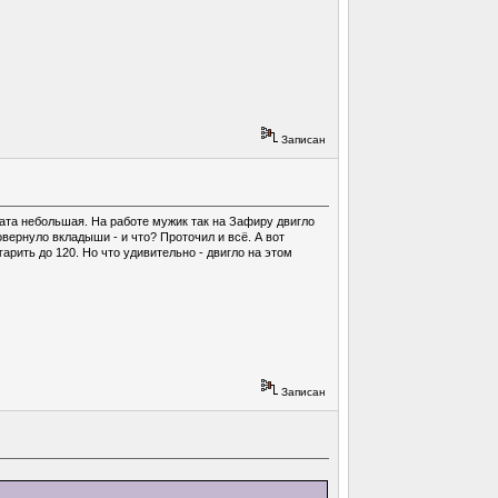
Записан
лата небольшая. На работе мужик так на Зафиру двигло
ровернуло вкладыши - и что? Проточил и всё. А вот
арить до 120. Но что удивительно - двигло на этом
Записан