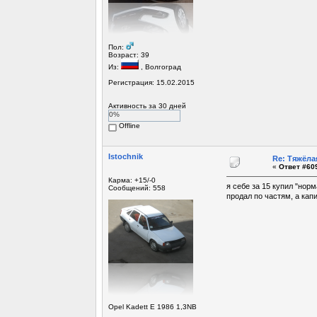
Пол:
Возраст: 39
Из:
, Волгоград
Регистрация: 15.02.2015
Активность за 30 дней
0%
Offline
Istochnik
Re: Тяжёла
«
Ответ #609
Карма: +15/-0
я себе за 15 купил "нор
Сообщений: 558
продал по частям, а кап
Opel Kadett E 1986 1,3NB