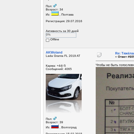
Пол:
Возраст: 34
Из:
, Полтава
Регистрация: 29.07.2016
Активность за 30 дней
0%
Offline
AKWoland
Re: Тяжёла
Lada Granta FL 2019 AT
«
Ответ #609
Чтобы не быть голословн
Карма: +44/-5
Сообщений: 4065
Пол:
Возраст: 39
Из:
, Волгоград
Регистрация: 15.02.2015