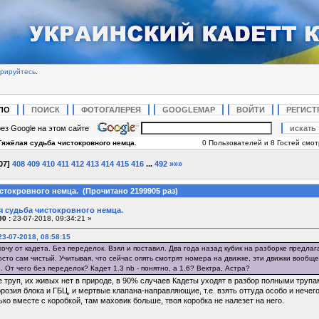
трируйтесь
.
ЛО
ПОИСК
ФОТОГАЛЕРЕЯ
GOOGLEMAP
ВОЙТИ
РЕГИСТ
ез Google на этом сайте
Тяжёлая судьба чистокровного немца.
0 Пользователей и 8 Гостей смотр
07
]
408
409
410
411
412
413
414
415
416
...
492
»»»
стокровного немца. (Прочитано 2199905 раз)
я судьба чистокровного немца.
0 :
23-07-2018, 09:34:21 »
3-07-2018, 08:58:15
очу от кадета. Без переделок. Взял и поставил. Два года назад кубик на разборке предлаг
осто сам чистый. Учитывая, что сейчас опять смотрят номера на движке, эти движки вообще 
 От чего без переделок? Кадет 1.3 nb - понятно, а 1.6? Вектра, Астра?
е труп, их живых нет в природе, в 90% случаев Кадеты уходят в разбор полными трупам
ррозия блока и ГБЦ, и мертвые клапана-направляющие, т.е. взять оттуда особо и нечего
ько вместе с коробкой, там маховик больше, твоя коробка не налезет на него.