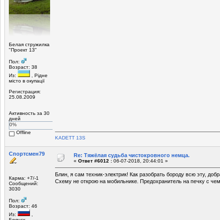
Белая стружилка
"Проект 13"
Пол:
Возраст: 38
Из:
, Рiдне
мicто в окупацiї
Регистрация:
25.08.2009
Активность за 30
дней
0%
Offline
KADETT 13S
Спортсмен79
Re: Тяжёлая судьба чистокровного немца.
«
Ответ #6012 :
06-07-2018, 20:44:01 »
Блин, я сам техник-электрик! Как разобрать бороду всю эту, доб
Карма: +7/-1
Схему не открою на мобильнике. Предохранитель на печку с че
Сообщений:
3030
Пол:
Возраст: 46
Из:
,
Брянск