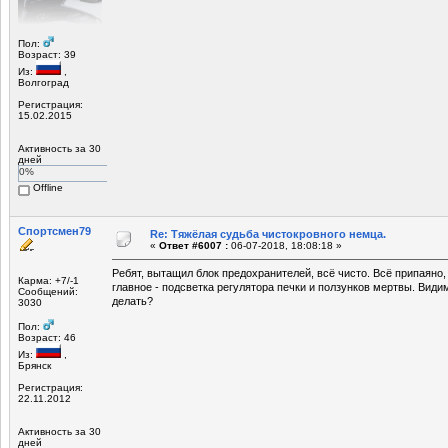
Пол:
Возраст: 39
Из:
,
Волгоград
Регистрация:
15.02.2015
Активность за 30
дней
0%
Offline
Спортсмен79
Re: Тяжёлая судьба чистокровного немца.
«
Ответ #6007 :
06-07-2018, 18:08:18 »
Ребят, вытащил блок предохранителей, всё чисто. Всё припаяно, 
Карма: +7/-1
главное - подсветка регулятора печки и ползунков мертвы. Видим
Сообщений:
делать?
3030
Пол:
Возраст: 46
Из:
,
Брянск
Регистрация:
22.11.2012
Активность за 30
дней