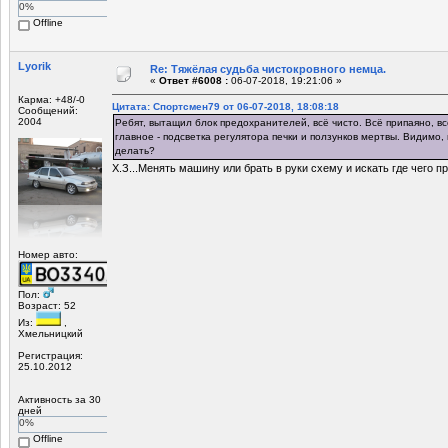
0%
Offline
Lyorik
Re: Тяжёлая судьба чистокровного немца.
«
Ответ #6008 :
06-07-2018, 19:21:06 »
Карма: +48/-0
Цитата: Спортсмен79 от 06-07-2018, 18:08:18
Сообщений:
2004
Ребят, вытащил блок предохранителей, всё чисто. Всё припаяно, вс
главное - подсветка регулятора печки и ползунков мертвы. Видимо, 
делать?
Х.З...Менять машину или брать в руки схему и искать где чего п
Номер авто:
Пол:
Возраст: 52
Из:
,
Хмельницкий
Регистрация:
25.10.2012
Активность за 30
дней
0%
Offline