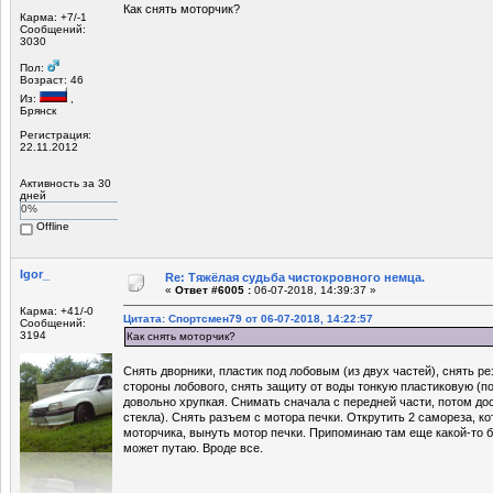
Как снять моторчик?
Карма: +7/-1
Сообщений:
3030
Пол:
Возраст: 46
Из:
,
Брянск
Регистрация:
22.11.2012
Активность за 30
дней
0%
Offline
Igor_
Re: Тяжёлая судьба чистокровного немца.
«
Ответ #6005 :
06-07-2018, 14:39:37 »
Карма: +41/-0
Цитата: Спортсмен79 от 06-07-2018, 14:22:57
Сообщений:
3194
Как снять моторчик?
Снять дворники, пластик под лобовым (из двух частей), снять ре
стороны лобового, снять защиту от воды тонкую пластиковую (п
довольно хрупкая. Снимать сначала с передней части, потом дос
стекла). Снять разъем с мотора печки. Открутить 2 самореза, к
моторчика, вынуть мотор печки. Припоминаю там еще какой-то б
может путаю. Вроде все.