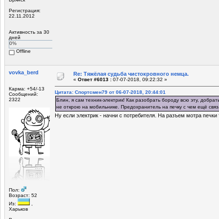
Регистрация:
22.11.2012
Активность за 30
дней
0%
Offline
vovka_berd
Re: Тяжёлая судьба чистокровного немца.
«
Ответ #6013 :
07-07-2018, 09:22:32 »
Карма: +54/-13
Цитата: Спортсмен79 от 06-07-2018, 20:44:01
Сообщений:
2322
Блин, я сам техник-электрик! Как разобрать бороду всю эту, добрат
не открою на мобильнике. Предохранитель на печку с чем ещё свя
Ну если электрик - начни с потребителя. На разъем мотра печки
Пол:
Возраст: 52
Из:
,
Харьков