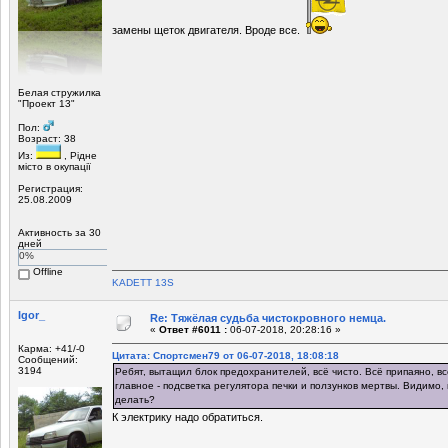
замены щеток двигателя. Вроде все.
Белая стружилка
"Проект 13"
Пол:
Возраст: 38
Из:
, Рiдне
мicто в окупацiї
Регистрация:
25.08.2009
Активность за 30
дней
0%
Offline
KADETT 13S
Igor_
Re: Тяжёлая судьба чистокровного немца.
«
Ответ #6011 :
06-07-2018, 20:28:16 »
Карма: +41/-0
Цитата: Спортсмен79 от 06-07-2018, 18:08:18
Сообщений:
3194
Ребят, вытащил блок предохранителей, всё чисто. Всё припаяно, вс
главное - подсветка регулятора печки и ползунков мертвы. Видимо, 
делать?
К электрику надо обратиться.