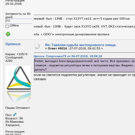
Регистрация:
29.04.2008
Активность за 30
дней
первый: был - 13NB - стал Х13YT сж14, хетч 5 ездим уже 100тык
0%
Offline
новый, был - 13NB - будет свсж Х13YZ сж29, VVT, DKZ-статическая р
оба с СЕКУ и электронным дозированием пропана
Optimust
Re: Тяжёлая судьба чистокровного немца.
«
Ответ #6014 :
07-07-2018, 09:41:53 »
Карма: +105/-0
Цитата: Спортсмен79 от 06-07-2018, 18:08:18
Сообщений:
4282
Ребят, вытащил блок предохранителей, всё чисто. Всё припаяно, вс
главное - подсветка регулятора печки и ползунков мертвы. Видимо, 
делать?
если не светится подсветка регулятора- значит не приходит от 
связано
Пашка Оптимист
Пол:
Возраст: 36
Из:Макеевка,
Харцызск.
Регистрация:
09.05.2011