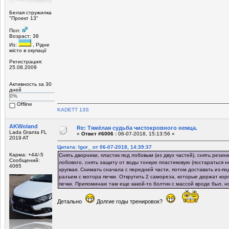
Белая стружилка
"Проект 13"
Пол:
Возраст: 38
Из:
, Рiдне
мicто в окупацiї
Регистрация:
25.08.2009
Активность за 30
дней
0%
Offline
KADETT 13S
AKWoland
Re: Тяжёлая судьба чистокровного немца.
Lada Granta FL
«
Ответ #6006 :
06-07-2018, 15:13:56 »
2019 AT
Цитата: Igor_ от 06-07-2018, 14:39:37
Карма: +44/-5
Снять дворники, пластик под лобовым (из двух частей), снять резин
Сообщений:
лобового, снять защиту от воды тонкую пластиковую (постараться 
4065
хрупкая. Снимать сначала с передней части, потом доставать из-по
разъем с мотора печки. Открутить 2 самореза, которые держат кор
печки. Припоминаю там еще какой-то болтик с массой вроде был, н
Детально
Долгие годы тренировок?