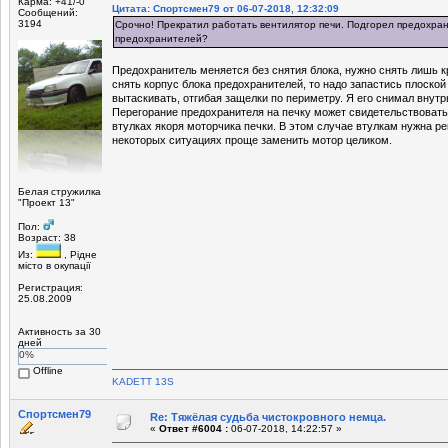
Карма: +41/-0
Цитата: Спортсмен79 от 06-07-2018, 12:32:09
Сообщений:
3194
Срочно! Прекратил работать вентилятор печи. Подгорел предохрани
предохранителей?
Предохранитель меняется без снятия блока, нужно снять лишь 
снять корпус блока предохранителей, то надо запастись плоской
вытаскивать, отгибая защелки по периметру. Я его снимал внутр
Перегорание предохранителя на печку может свидетельствоват
втулках якоря моторчика печки. В этом случае втулкам нужна ре
некоторых ситуациях проще заменить мотор целиком.
Белая стружилка
"Проект 13"
Пол:
Возраст: 38
Из:
, Рiдне
мicто в окупацiї
Регистрация:
25.08.2009
Активность за 30
дней
0%
Offline
KADETT 13S
Спортсмен79
Re: Тяжёлая судьба чистокровного немца.
«
Ответ #6004 :
06-07-2018, 14:22:57 »