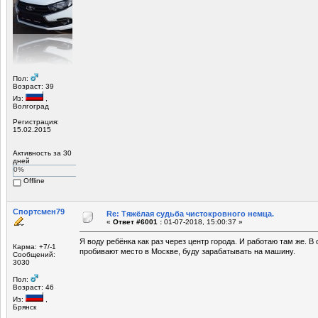
Пол:
Возраст: 39
Из:
,
Волгоград
Регистрация:
15.02.2015
Активность за 30
дней
0%
Offline
Спортсмен79
Re: Тяжёлая судьба чистокровного немца.
«
Ответ #6001 :
01-07-2018, 15:00:37 »
Я воду ребёнка как раз через центр города. И работаю там же. В
Карма: +7/-1
пробивают место в Москве, буду зарабатывать на машину.
Сообщений:
3030
Пол:
Возраст: 46
Из:
,
Брянск