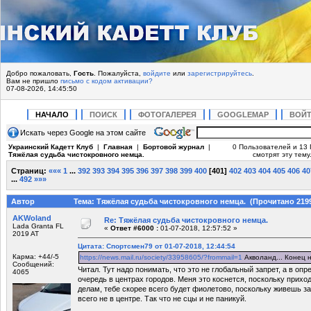
Добро пожаловать,
Гость
. Пожалуйста,
войдите
или
зарегистрируйтесь
.
Вам не пришло
письмо с кодом активации?
07-08-2026, 14:45:50
НАЧАЛО
ПОИСК
ФОТОГАЛЕРЕЯ
GOOGLEMAP
ВОЙ
Искать через Google на этом сайте
Украинский Кадетт Клуб
|
Главная
|
Бортовой журнал
|
0 Пользователей и 13 
Тяжёлая судьба чистокровного немца.
смотрят эту тему
Страниц:
«««
1
...
392
393
394
395
396
397
398
399
400
[
401
]
402
403
404
405
406
40
...
492
»»»
Автор
Тема: Тяжёлая судьба чистокровного немца. (Прочитано 2199
AKWoland
Re: Тяжёлая судьба чистокровного немца.
Lada Granta FL
«
Ответ #6000 :
01-07-2018, 12:57:52 »
2019 AT
Цитата: Спортсмен79 от 01-07-2018, 12:44:54
Карма: +44/-5
https://news.mail.ru/society/33958605/?frommail=1
Акволанд... Конец 
Сообщений:
Читал. Тут надо понимать, что это не глобальный запрет, а в оп
4065
очередь в центрах городов. Меня это коснется, поскольку приход
делам, тебе скорее всего будет фиолетово, поскольку живешь за
всего не в центре. Так что не сцы и не паникуй.