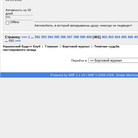
Активность за 30
дней
0%
Offline
Автомобиль, в который вкладываешь душу- никогда не подведет!
Страниц:
«««
1
...
392
393
394
395
396
397
398
399
400
[
401
]
402
403
404
405
406
40
...
492
»»»
Украинский Кадетт Клуб
|
Главная
|
Бортовой журнал
|
Тяжёлая судьба
чистокровного немца.
Перейти в:
Powered by SMF 1.1.19
|
SMF © 2006-2008, Simple Machin