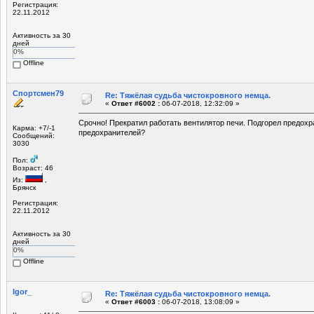
Регистрация:
22.11.2012
Активность за 30
дней
0%
Offline
Спортсмен79
Re: Тяжёлая судьба чистокровного немца.
«
Ответ #6002 :
06-07-2018, 12:32:09 »
Срочно! Прекратил работать вентилятор печи. Подгорел предохра
Карма: +7/-1
предохранителей?
Сообщений:
3030
Пол:
Возраст: 46
Из:
,
Брянск
Регистрация:
22.11.2012
Активность за 30
дней
0%
Offline
Igor_
Re: Тяжёлая судьба чистокровного немца.
«
Ответ #6003 :
06-07-2018, 13:08:09 »