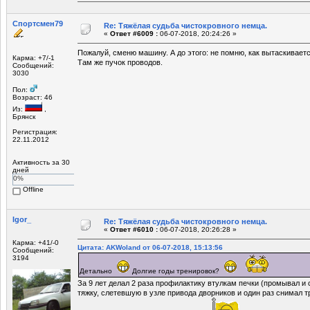
Спортсмен79
Re: Тяжёлая судьба чистокровного немца.
«
Ответ #6009 :
06-07-2018, 20:24:26 »
Пожалуй, сменю машину. А до этого: не помню, как вытаскиваетс
Карма: +7/-1
Там же пучок проводов.
Сообщений:
3030
Пол:
Возраст: 46
Из:
,
Брянск
Регистрация:
22.11.2012
Активность за 30
дней
0%
Offline
Igor_
Re: Тяжёлая судьба чистокровного немца.
«
Ответ #6010 :
06-07-2018, 20:26:28 »
Карма: +41/-0
Цитата: AKWoland от 06-07-2018, 15:13:56
Сообщений:
3194
Детально
Долгие годы тренировок?
За 9 лет делал 2 раза профилактику втулкам печки (промывал и 
тяжку, слетевшую в узле привода дворников и один раз снимал 