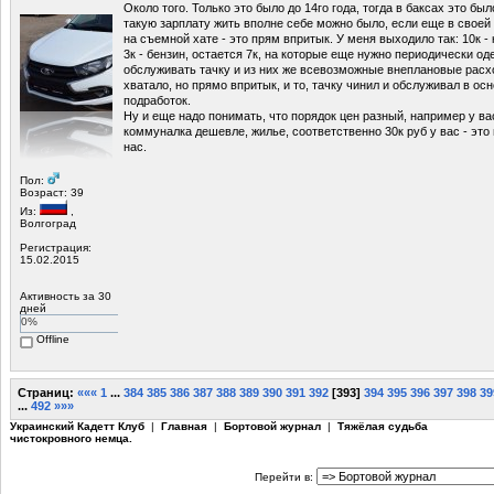
Около того. Только это было до 14го года, тогда в баксах это бы
такую зарплату жить вполне себе можно было, если еще в своей 
на съемной хате - это прям впритык. У меня выходило так: 10к - 
3к - бензин, остается 7к, на которые еще нужно периодически од
обслуживать тачку и из них же всевозможные внеплановые расхо
хватало, но прямо впритык, и то, тачку чинил и обслуживал в о
подработок.
Ну и еще надо понимать, что порядок цен разный, например у в
коммуналка дешевле, жилье, соответственно 30к руб у вас - это н
нас.
Пол:
Возраст: 39
Из:
,
Волгоград
Регистрация:
15.02.2015
Активность за 30
дней
0%
Offline
Страниц:
«««
1
...
384
385
386
387
388
389
390
391
392
[
393
]
394
395
396
397
398
39
...
492
»»»
Украинский Кадетт Клуб
|
Главная
|
Бортовой журнал
|
Тяжёлая судьба
чистокровного немца.
Перейти в: