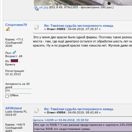
pic.jpg
(831.9 Кб, 979x1305 - просмотрено 290 раз.)
Спортсмен79
Re: Тяжёлая судьба чистокровного немца.
«
Ответ #5893 :
04-06-2018, 07:26:37 »
Это у меня две краски было одной фирмы. Поэтому такое разн
Карма: +7/-1
места - там, где ещё динитрол остался от обработки шесть лет н
Сообщений:
красить. Ну и по родной краске тоже смысла нет. Жучков даже не
3030
Пол:
Возраст: 46
Из:
,
Брянск
Регистрация:
22.11.2012
Активность за 30
дней
0%
Offline
AKWoland
Re: Тяжёлая судьба чистокровного немца.
Lada Granta FL
«
Ответ #5894 :
04-06-2018, 08:42:49 »
2019 AT
Цитата: I-GOR от 03-06-2018, 15:30:52
Карма: +44/-5
Это где то 500$ ? У нас разные представления о зарплате,150-200$
Сообщений:
счастье,500$ это недостижимая сумма.
4065