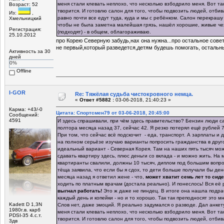
меня стали клевать неплохо, что несколько взбодрило меня. Вот та
Возраст: 52
творится. И готовлю салон для того, чтобы подвозить людей, отбив
Из:
,
равно почти все едут туда, куда и мы с ребёнком. Салон перекрашу 
Хмельницкий
чтобы не была заметна малейшая грязь, нашёл хорошие, живые че
Регистрация:
(подходят) - в общем, облагораживаю.
25.10.2012
про Корею Северную забудь,нах она нужна...про остальное совет
не первый,который разведется,детям будешь помогать, остальн
Активность за 30
дней
0%
Offline
I-GOR
Re: Тяжёлая судьба чистокровного немца.
«
Ответ #5882 :
03-06-2018, 21:40:23 »
Карма: +43/-0
Цитата: Спортсмен79 от 03-06-2018, 20:45:00
Сообщений:
4591
И здесь спрашивали, при чём здесь правительство? Бензин люди 
полтора месяца назад 37, сейчас 42. Я резко потерял ещё рублей 7
При том, что сейчас всё подскочит - еда, транспорт. А зарплаты и
на полном серьёзе изучаю варианты попросить гражданства в друго
идеальный вариант - Северная Корея. Там на наших пять тысяч мож
сдавать квартиру здесь, плюс деньги со вклада - и можно жить. На
квартиранты свалили, должны 10 тысяч, диплом под большим вопро
тёща заявила, что если бы я сдох, то дети больше получали бы дене
месяца назад я ответил жене - что,
может хватит семь лет то сиде
ходить по платным врачам (достала реально). И понеслось! Вся её 
выгнал работать!
Это ж даже не пиндец. В итоге она нашла подраб
каждый день и копейки - но и то хорошо. Так так преподносят это мне
Kadett D 1,3N
Слов нет, даже эмоций. Я реально задумался о разводе. Дал анкету
1980г.в. карб
меня стали клевать неплохо, что несколько взбодрило меня. Вот та
PDSI-35 4.с.т.
творится. И готовлю салон для того, чтобы подвозить людей, отбив
3дв