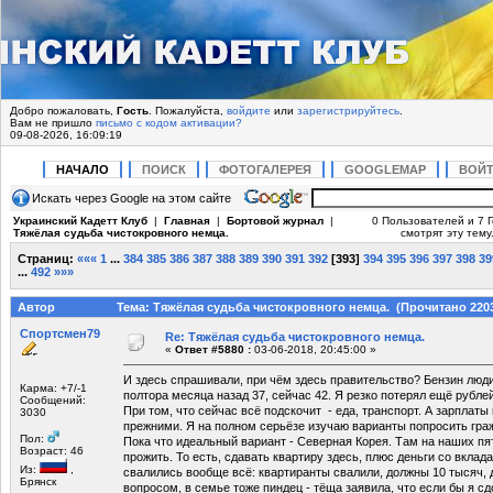
Добро пожаловать,
Гость
. Пожалуйста,
войдите
или
зарегистрируйтесь
.
Вам не пришло
письмо с кодом активации?
09-08-2026, 16:09:19
НАЧАЛО
ПОИСК
ФОТОГАЛЕРЕЯ
GOOGLEMAP
ВОЙ
Искать через Google на этом сайте
Украинский Кадетт Клуб
|
Главная
|
Бортовой журнал
|
0 Пользователей и 7 
Тяжёлая судьба чистокровного немца.
смотрят эту тему
Страниц:
«««
1
...
384
385
386
387
388
389
390
391
392
[
393
]
394
395
396
397
398
39
...
492
»»»
Автор
Тема: Тяжёлая судьба чистокровного немца. (Прочитано 2203
Спортсмен79
Re: Тяжёлая судьба чистокровного немца.
«
Ответ #5880 :
03-06-2018, 20:45:00 »
И здесь спрашивали, при чём здесь правительство? Бензин люд
Карма: +7/-1
полтора месяца назад 37, сейчас 42. Я резко потерял ещё рублей
Сообщений:
При том, что сейчас всё подскочит - еда, транспорт. А зарплаты
3030
прежними. Я на полном серьёзе изучаю варианты попросить граж
Пол:
Пока что идеальный вариант - Северная Корея. Там на наших п
Возраст: 46
прожить. То есть, сдавать квартиру здесь, плюс деньги со вклада
Из:
,
свалились вообще всё: квартиранты свалили, должны 10 тысяч,
Брянск
вопросом, в семье тоже пиндец - тёща заявила, что если бы я сд