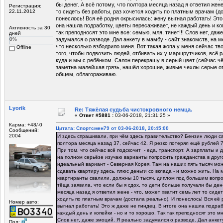
бы денег. А всё потому, что полтора месяца назад я ответил жене
Регистрация:
22.11.2012
то сидеть без работы, раз хочется ходить по платным врачам (д
понеслось! Вся её родня окрысилась: жену выгнал работать! Это 
она нашла подработку, цветы пересаживает, не каждый день и коп
Активность за 30
так преподносят это мне все: семью, мля, тянет!!! Слов нет, даж
дней
0%
задумался о разводе. Дал анкету в мамбу - сайт знакомств, на м
что несколько взбодрило меня. Вот такая жопа у меня сейчас тв
Offline
того, чтобы подвозить людей, отбивать их у маршрутчиков, всё р
куда и мы с ребёнком. Салон перекрашу в серый цвет (сейчас ч
заметна малейшая грязь, нашёл хорошие, живые чехлы серые от 
общем, облагораживаю.
Lyorik
Re: Тяжёлая судьба чистокровного немца.
«
Ответ #5881 :
03-06-2018, 21:31:25 »
Карма: +48/-0
Цитата: Спортсмен79 от 03-06-2018, 20:45:00
Сообщений:
2004
И здесь спрашивали, при чём здесь правительство? Бензин люди 
полтора месяца назад 37, сейчас 42. Я резко потерял ещё рублей 7
При том, что сейчас всё подскочит - еда, транспорт. А зарплаты и
на полном серьёзе изучаю варианты попросить гражданства в друго
идеальный вариант - Северная Корея. Там на наших пять тысяч мож
сдавать квартиру здесь, плюс деньги со вклада - и можно жить. На
квартиранты свалили, должны 10 тысяч, диплом под большим вопро
тёща заявила, что если бы я сдох, то дети больше получали бы дене
месяца назад я ответил жене - что, может хватит семь лет то сидет
ходить по платным врачам (достала реально). И понеслось! Вся её
Номер авто:
выгнал работать! Это ж даже не пиндец. В итоге она нашла подраб
каждый день и копейки - но и то хорошо. Так так преподносят это мне
Слов нет, даже эмоций. Я реально задумался о разводе. Дал анкету
Пол: