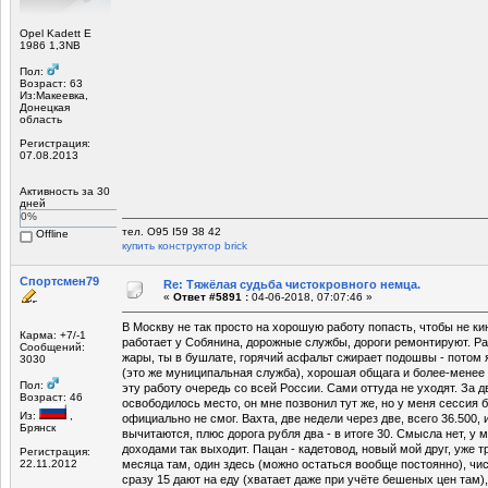
Opel Kadett E
1986 1,3NB
Пол:
Возраст: 63
Из:Макеевка,
Донецкая
область
Регистрация:
07.08.2013
Активность за 30
дней
0%
тел. О95 I59 З8 42
Offline
купить конструктор brick
Спортсмен79
Re: Тяжёлая судьба чистокровного немца.
«
Ответ #5891 :
04-06-2018, 07:07:46 »
В Москву не так просто на хорошую работу попасть, чтобы не ки
Карма: +7/-1
работает у Собянина, дорожные службы, дороги ремонтируют. Ра
Сообщений:
жары, ты в бушлате, горячий асфальт сжирает подошвы - потом я
3030
(это же муниципальная служба), хорошая общага и более-менее к
Пол:
эту работу очередь со всей России. Сами оттуда не уходят. За д
Возраст: 46
освободилось место, он мне позвонил тут же, но у меня сессия 
Из:
,
официально не смог. Вахта, две недели через две, всего 36.500, 
Брянск
вычитаются, плюс дорога рубля два - в итоге 30. Смысла нет, у 
доходами так выходит. Пацан - кадетовод, новый мой друг, уже т
Регистрация:
22.11.2012
месяца там, один здесь (можно остаться вообще постоянно), чис
сразу 15 дают на еду (хватает даже при учёте бешеных цен там), 