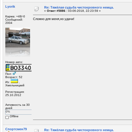
Lyorik
Re: Тяжёлая судьба чистокровного немца.
«
Ответ #5886 :
03-06-2018, 22:23:59 »
Карма: +48/-0
Сложно для меня,но удачи!
Сообщений:
2004
Номер авто:
Пол:
Возраст: 52
Из:
,
Хмельницкий
Регистрация:
25.10.2012
Активность за 30
дней
0%
Offline
Спортсмен79
Re: Тяжёлая судьба чистокровного немца.