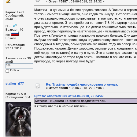
«
Ответ #5887 :
03-06-2018, 22:24:32 »
Матизка - с ценами на бензин предпочтителен. А Гольфа с огро
Карма: +7/-1
тестю. Ломается чаще моего, а не ездим то никуда. Вот опять н
Сообщений:
что-то страшно нехорошо потрескивает в том месте, хотя замен
3030
два раза опорники. Это с пробегом то тысяч 7-8. И стартер через
Пол:
принудительно на втягивающее. Не делаю принципиально, тесть 
Возраст: 46
провод, чтобы перемкнуть на втягивающее - услышал массу говна
Из:
,
Поэтому к Гольфу я принципиально не подхожу больше. Они даже
Брянск
выбрал плохой автосервис, когда недавно сцепу меняли - хотя 
свободным в тот день, сами просили же найти. Уеду на север на 
Регистрация:
22.11.2012
Пошлю всех нахрен. Деньги хорошие, расплачусь с кредитами, 
всё же детям оставлю) и начну с нуля. Это вполне достижимо -
детям, максимум полтора года вахты - комната в общаге есть. А
Активность за 30
пригороде, то через полгода уже будет.
дней
0%
Offline
stalker_d77
Re: Тяжёлая судьба чистокровного немца.
«
Ответ #5888 :
03-06-2018, 22:27:06 »
Карма: +27/-0
Цитата: Спортсмен79 от 03-06-2018, 22:24:32
Сообщений: 504
Матизка - с ценами на бензин предпочтителен.
я к тому что ты в него не влезешь