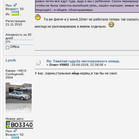
равно почти все едут туда, куда и мы с ребёнком. Салон перекрашу 
Пол:
чтобы не была заметна малейшая грязь, нашёл хорошие, живые че
Возраст: 50
(подходят) - в общем, облагораживаю.
Из:
,
Та же фигня и у меня,10лет не работала теперь так сказать
Регистрация:
21.11.2010
месяца не разговариваем и живем отдельно.
Активность за 30
дней
0%
Offline
Lyorik
Re: Тяжёлая судьба чистокровного немца.
«
Ответ #5883 :
03-06-2018, 21:58:06 »
Карма: +48/-0
У вас ,парни,стальные
яйца
нервы,я так бы не смог.
Сообщений:
2004
Номер авто:
Пол:
Возраст: 52