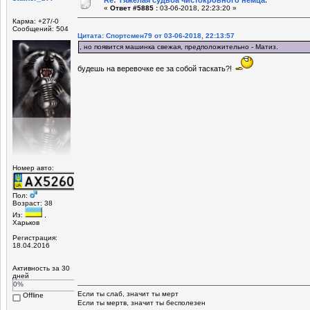
«
Ответ #5885 :
03-06-2018, 22:23:20 »
Карма: +27/-0
Сообщений: 504
Цитата: Спортсмен79 от 03-06-2018, 22:13:57
, но появится машинка свежая, предположительно - Матиз.
будешь на веревочке ее за собой таскать?!
Номер авто:
Пол:
Возраст: 38
Из:
,
Харьков
Регистрация:
18.04.2016
Активность за 30
дней
0%
Если ты слаб, значит ты мерт
Offline
Если ты мертв, значит ты бесполезен