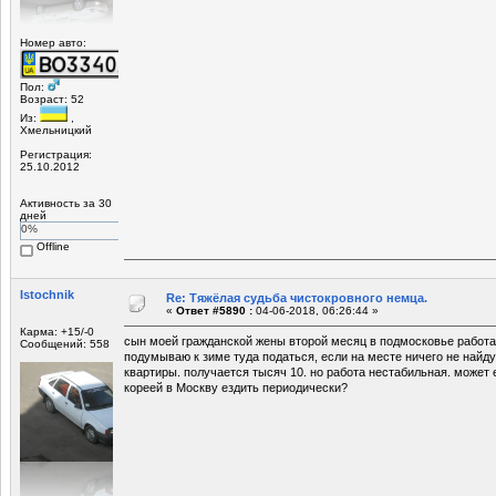
Номер авто:
Пол:
Возраст: 52
Из:
,
Хмельницкий
Регистрация:
25.10.2012
Активность за 30
дней
0%
Offline
Istochnik
Re: Тяжёлая судьба чистокровного немца.
«
Ответ #5890 :
04-06-2018, 06:26:44 »
Карма: +15/-0
сын моей гражданской жены второй месяц в подмосковье работае
Сообщений: 558
подумываю к зиме туда податься, если на месте ничего не найд
квартиры. получается тысяч 10. но работа нестабильная. может
кореей в Москву ездить периодически?