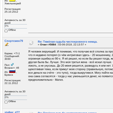
Из:
,
Хмельницкий
Регистрация:
25.10.2012
Активность за 30
дней
0%
Offline
Спортсмен79
Re: Тяжёлая судьба чистокровного немца.
«
Ответ #5884 :
03-06-2018, 22:13:57 »
Я человек верующий. И понимаю, что получаю всё сполна за про
Карма: +7/-1
что я недавно потерял (о чём интриговал здесь - 20 мошеннику, 
Сообщений:
огромная ошибка из 90-х. Я её решил, но если бы решил тогда, 
3030
другая была бы. Лучше. Это моя третья жена - всё искал лучше. 
Пол:
локоть, а не укусишь. До 20 июня решится, разведусь я или нет. 
Возраст: 46
щекотливая тема, если примут мою сторону (правильную, потом
Из:
,
все деньги на счёте - это тупо), тогда выкрутимся. Могу пойти н
Брянск
она сама согласятся - тогда у нас уменьшится денег, но появит
предположительно - Матиз.
Регистрация:
22.11.2012
Активность за 30
дней
0%
Offline
stalker_d77
Re: Тяжёлая судьба чистокровного немца.