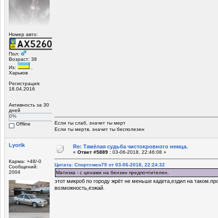
Номер авто:
Пол:
Возраст: 38
Из:
,
Харьков
Регистрация:
18.04.2016
Активность за 30
дней
0%
Если ты слаб, значит ты мерт
Offline
Если ты мертв, значит ты бесполезен
Lyorik
Re: Тяжёлая судьба чистокровного немца.
«
Ответ #5889 :
03-06-2018, 22:46:08 »
Карма: +48/-0
Цитата: Спортсмен79 от 03-06-2018, 22:24:32
Сообщений:
2004
Матизка - с ценами на бензин предпочтителен.
этот микроб по городу жрёт не меньше кадета,ездил на таком.про
возможность,езжай.