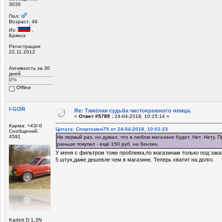
3030
Пол:
Возраст: 46
Из:
,
Брянск
Регистрация:
22.11.2012
Активность за 30
дней
0%
Offline
I-GOR
Re: Тяжёлая судьба чистокровного немца.
«
Ответ #5789 :
24-04-2018, 10:15:14 »
Карма: +43/-0
Цитата: Спортсмен79 от 24-04-2018, 10:01:23
Сообщений:
4591
Не первый раз, но думал, что в любом магазине будет. Нет. Нету. П
раньше покупал - ещё 150 руб. на бензин.
У меня с фильтром тоже проблема,по магазинам только под зака
5 штук,даже дешевле чем в магазине. Теперь хватит на долго.
Kadett D 1,3N