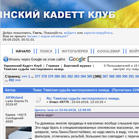
Добро пожаловать,
Гость
. Пожалуйста,
войдите
или
зарегистрируйтесь
.
Вам не пришло
письмо с кодом активации?
06-08-2026, 00:51:01
НАЧАЛО
ПОИСК
ФОТОГАЛЕРЕЯ
GOOGLEMAP
ВОЙ
Искать через Google на этом сайте
Украинский Кадетт Клуб
|
Главная
|
Бортовой журнал
|
0 Пользователей и 16 
Тяжёлая судьба чистокровного немца.
смотрят эту тему
Страниц:
«««
1
...
377
378
379
380
381
382
383
384
385
[
386
]
387
388
389
390
391
39
...
492
»»»
Автор
Тема: Тяжёлая судьба чистокровного немца. (Прочитано 2196
AKWoland
Re: Тяжёлая судьба чистокровного немца.
Lada Granta FL
«
Ответ #5775 :
23-04-2018, 13:10:33 »
2019 AT
Цитата: leon от 23-04-2018, 12:58:09
Карма: +44/-5
опель кадет
Сообщений:
4065
Ты думаешь многие продавцы в магазинах вообще слышали пр
Это надо брать в специализированных опелевских магазинах, л
шевроле, типа Ланос/Лачетти/Авео, но надо иметь в виду, что на
фильтров, отличались резьбой, большинство совпадает с переч