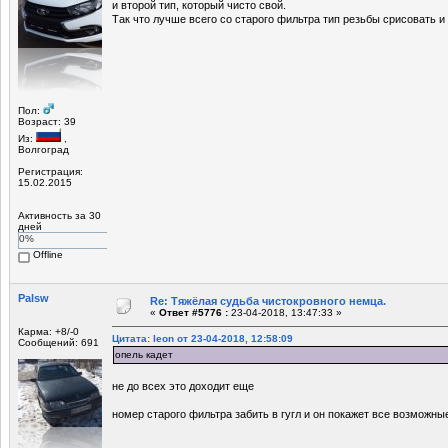
и второй тип, который чисто свой.
Так что лучше всего со старого фильтра тип резьбы срисовать и
Пол:
Возраст: 39
Из:
,
Волгоград
Регистрация:
15.02.2015
Активность за 30
дней
0%
Offline
Palsw
Re: Тяжёлая судьба чистокровного немца.
«
Ответ #5776 :
23-04-2018, 13:47:33 »
Карма: +8/-0
Цитата: leon от 23-04-2018, 12:58:09
Сообщений: 691
опель кадет
не до всех это доходит еще
номер старого фильтра забить в гугл и он покажет все возможн