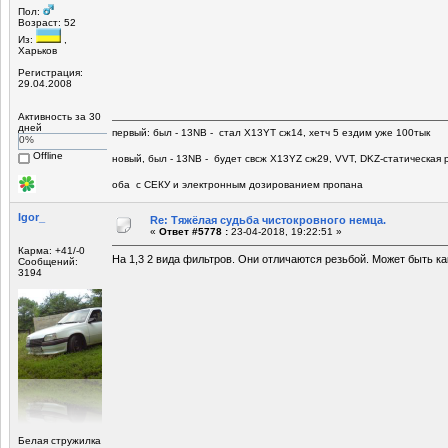
Пол:
Возраст: 52
Из:
,
Харьков
Регистрация:
29.04.2008
Активность за 30
дней
первый: был - 13NB - стал Х13YT сж14, хетч 5 ездим уже 100тык
0%
Offline
новый, был - 13NB - будет свсж Х13YZ сж29, VVT, DKZ-статическая р
оба с СЕКУ и электронным дозированием пропана
Igor_
Re: Тяжёлая судьба чистокровного немца.
«
Ответ #5778 :
23-04-2018, 19:22:51 »
Карма: +41/-0
На 1,3 2 вида фильтров. Они отличаются резьбой. Может быть ка
Сообщений:
3194
Белая стружилка