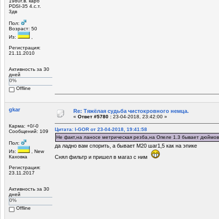
1980г.в. карб
PDSI-35 4.с.т.
3дв
Пол:
Возраст: 50
Из:
,
Регистрация:
21.11.2010
Активность за 30
дней
0%
Offline
gkar
Re: Тяжёлая судьба чистокровного немца.
«
Ответ #5780 :
23-04-2018, 23:42:00 »
Карма: +0/-0
Цитата: I-GOR от 23-04-2018, 19:41:58
Сообщений: 109
Не факт,на ланосе метрическая резба,на Опеле 1.3 бывает дюймов
Пол:
да ладно вам спорить, а бывает М20 шаг1,5 как на эпике
Из:
, New
Каховка
Снял фильтр и пришел в магаз с ним
Регистрация:
23.11.2017
Активность за 30
дней
0%
Offline