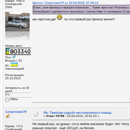
Карма: +48/-0
Цитата: Спортсмен79 от 24-04-2018, 07:28:14
Сообщений:
2004
Блин, снял фильтр и пришёл в магазин... Такие простые! Я копаюсь
ближайшего адекватного магазина с запчастями от иномарок 15 км.
мы простые,да!
ты что,первый раз фильтр менял?
Номер авто:
Пол:
Возраст: 52
Из:
,
Хмельницкий
Регистрация:
25.10.2012
Активность за 30
дней
0%
Offline
Спортсмен79
Re: Тяжёлая судьба чистокровного немца.
«
Ответ #5788 :
24-04-2018, 10:01:23 »
Не первый раз, но думал, что в любом магазине будет. Нет. Нету
Карма: +7/-1
раньше покупал - ещё 150 руб. на бензин.
Сообщений: