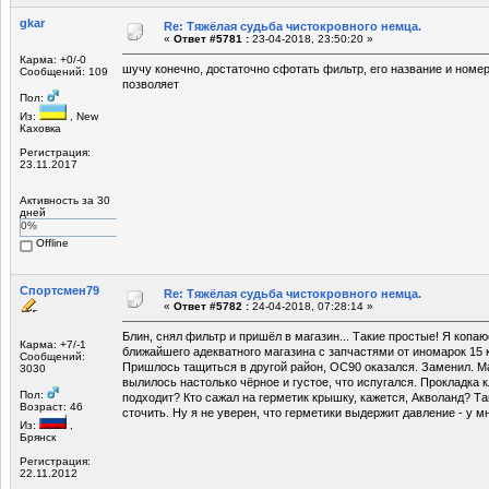
gkar
Re: Тяжёлая судьба чистокровного немца.
«
Ответ #5781 :
23-04-2018, 23:50:20 »
Карма: +0/-0
шучу конечно, достаточно сфотать фильтр, его название и номер
Сообщений: 109
позволяет
Пол:
Из:
, New
Каховка
Регистрация:
23.11.2017
Активность за 30
дней
0%
Offline
Спортсмен79
Re: Тяжёлая судьба чистокровного немца.
«
Ответ #5782 :
24-04-2018, 07:28:14 »
Блин, снял фильтр и пришёл в магазин... Такие простые! Я копа
Карма: +7/-1
ближайшего адекватного магазина с запчастями от иномарок 15 км
Сообщений:
Пришлось тащиться в другой район, ОС90 оказался. Заменил. Ма
3030
вылилось настолько чёрное и густое, что испугался. Прокладка
Пол:
подходит? Кто сажал на герметик крышку, кажется, Акволанд? Т
Возраст: 46
сточить. Ну я не уверен, что герметики выдержит давление - у мн
Из:
,
Брянск
Регистрация:
22.11.2012