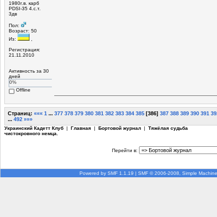
1980г.в. карб
PDSI-35 4.с.т.
3дв
Пол:
Возраст: 50
Из:
,
Регистрация:
21.11.2010
Активность за 30
дней
0%
Offline
Страниц:
«««
1
...
377
378
379
380
381
382
383
384
385
[
386
]
387
388
389
390
391
39
...
492
»»»
Украинский Кадетт Клуб
|
Главная
|
Бортовой журнал
|
Тяжёлая судьба
чистокровного немца.
Перейти в:
Powered by SMF 1.1.19
|
SMF © 2006-2008, Simple Machin