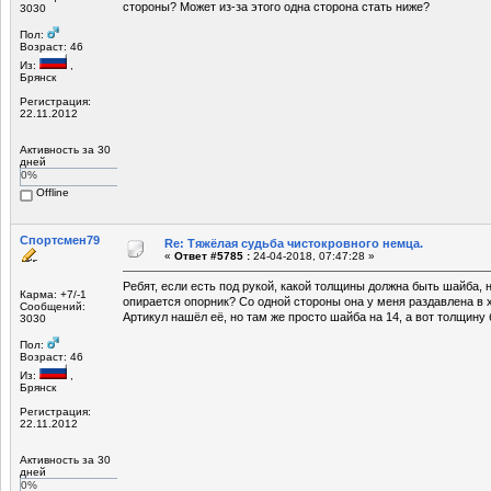
стороны? Может из-за этого одна сторона стать ниже?
3030
Пол:
Возраст: 46
Из:
,
Брянск
Регистрация:
22.11.2012
Активность за 30
дней
0%
Offline
Спортсмен79
Re: Тяжёлая судьба чистокровного немца.
«
Ответ #5785 :
24-04-2018, 07:47:28 »
Ребят, если есть под рукой, какой толщины должна быть шайба, 
Карма: +7/-1
опирается опорник? Со одной стороны она у меня раздавлена в х
Сообщений:
Артикул нашёл её, но там же просто шайба на 14, а вот толщину 
3030
Пол:
Возраст: 46
Из:
,
Брянск
Регистрация:
22.11.2012
Активность за 30
дней
0%