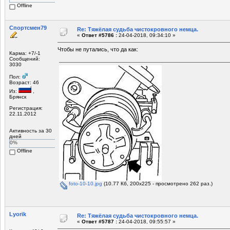
Offline
Спортсмен79
Re: Тяжёлая судьба чистокровного немца.
«
Ответ #5786 :
24-04-2018, 09:34:10 »
Чтобы не путались, что да как:
Карма: +7/-1
Сообщений:
3030
Пол:
Возраст: 46
Из:
,
Брянск
Регистрация:
22.11.2012
Активность за 30
дней
0%
Offline
foto-10-10.jpg
(10.77 Кб, 200x225 - просмотрено 262 раз.)
Lyorik
Re: Тяжёлая судьба чистокровного немца.
«
Ответ #5787 :
24-04-2018, 09:55:57 »