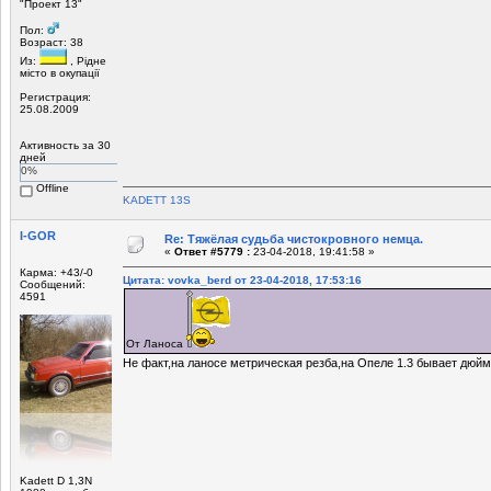
"Проект 13"
Пол:
Возраст: 38
Из:
, Рiдне
мicто в окупацiї
Регистрация:
25.08.2009
Активность за 30
дней
0%
Offline
KADETT 13S
I-GOR
Re: Тяжёлая судьба чистокровного немца.
«
Ответ #5779 :
23-04-2018, 19:41:58 »
Карма: +43/-0
Цитата: vovka_berd от 23-04-2018, 17:53:16
Сообщений:
4591
От Ланоса
Не факт,на ланосе метрическая резба,на Опеле 1.3 бывает дюйм
Kadett D 1,3N