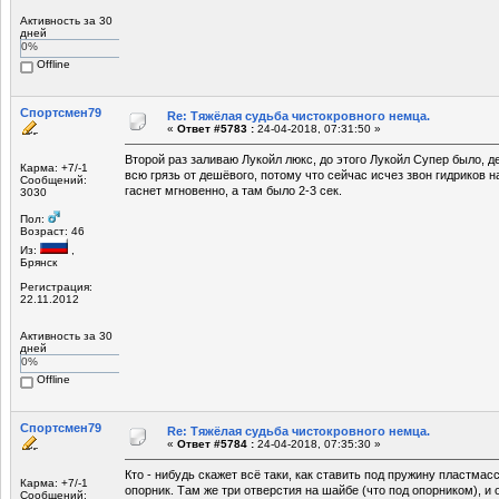
Активность за 30
дней
0%
Offline
Спортсмен79
Re: Тяжёлая судьба чистокровного немца.
«
Ответ #5783 :
24-04-2018, 07:31:50 »
Второй раз заливаю Лукойл люкс, до этого Лукойл Супер было, 
Карма: +7/-1
всю грязь от дешёвого, потому что сейчас исчез звон гидриков 
Сообщений:
гаснет мгновенно, а там было 2-3 сек.
3030
Пол:
Возраст: 46
Из:
,
Брянск
Регистрация:
22.11.2012
Активность за 30
дней
0%
Offline
Спортсмен79
Re: Тяжёлая судьба чистокровного немца.
«
Ответ #5784 :
24-04-2018, 07:35:30 »
Кто - нибудь скажет всё таки, как ставить под пружину пластма
Карма: +7/-1
опорник. Там же три отверстия на шайбе (что под опорником), и 
Сообщений: