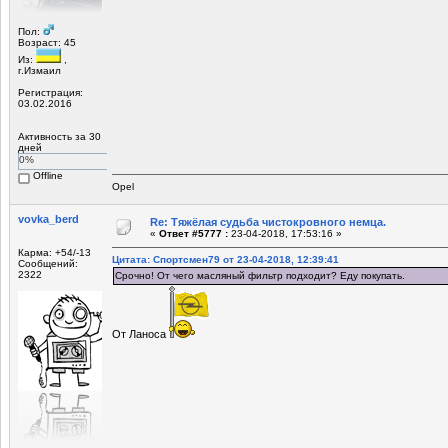
Пол:
Возраст: 45
Из:
,
г.Измаил
Регистрация:
03.02.2016
Активность за 30
дней
0%
Offline
Opel
vovka_berd
Re: Тяжёлая судьба чистокровного немца.
«
Ответ #5777 :
23-04-2018, 17:53:16 »
Карма: +54/-13
Цитата: Спортсмен79 от 23-04-2018, 12:39:41
Сообщений:
2322
Срочно! От чего масляный фильтр подходит? Еду покупать.
От Ланоса