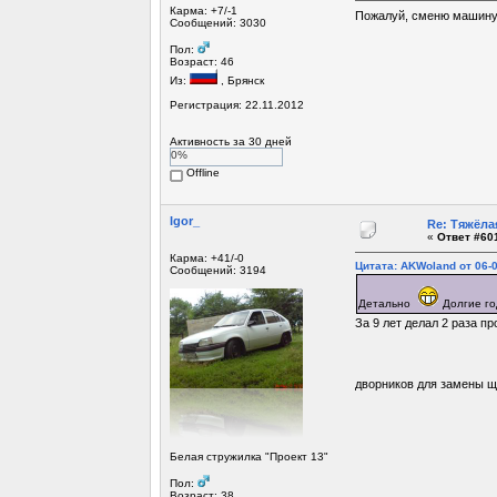
Карма: +7/-1
Пожалуй, сменю машину. 
Сообщений: 3030
Пол:
Возраст: 46
Из:
, Брянск
Регистрация: 22.11.2012
Активность за 30 дней
0%
Offline
Igor_
Re: Тяжёла
«
Ответ #601
Карма: +41/-0
Цитата: AKWoland от 06-0
Сообщений: 3194
Детально
Долгие г
За 9 лет делал 2 раза п
дворников для замены щ
Белая стружилка "Проект 13"
Пол:
Возраст: 38