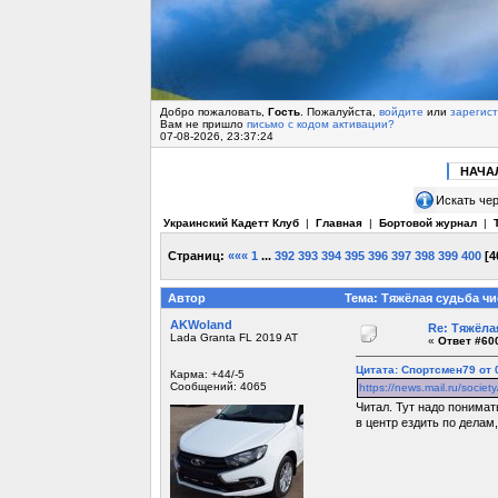
Добро пожаловать,
Гость
. Пожалуйста,
войдите
или
зарегис
Вам не пришло
письмо с кодом активации?
07-08-2026, 23:37:24
НАЧА
Искать чер
Украинский Кадетт Клуб
|
Главная
|
Бортовой журнал
|
Страниц:
«««
1
...
392
393
394
395
396
397
398
399
400
[
4
Автор
Тема: Тяжёлая судьба чи
AKWoland
Re: Тяжёла
Lada Granta FL 2019 AT
«
Ответ #600
Цитата: Спортсмен79 от 0
Карма: +44/-5
Сообщений: 4065
https://news.mail.ru/socie
Читал. Тут надо понимат
в центр ездить по делам,