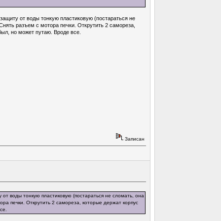
ь защиту от воды тонкую пластиковую (постараться не
 Снять разъем с мотора печки. Открутить 2 самореза,
ыл, но может путаю. Вроде все.
Записан
у от воды тонкую пластиковую (постараться не сломать, она
тора печки. Открутить 2 самореза, которые держат корпус
се.