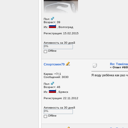
Пол:
Возраст: 39
Из:
, Волгоград
Регистрация: 15.02.2015
Активность за 30 дней
0%
Offline
Re: Тяжёла
Спортсмен79
«
Ответ #600
Карма: +7/-1
Я воду ребёнка как раз 
Сообщений: 3030
Пол:
Возраст: 46
Из:
, Брянск
Регистрация: 22.11.2012
Активность за 30 дней
0%
Offline