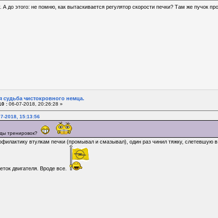
А до этого: не помню, как вытаскивается регулятор скорости печки? Там же пучок пр
я судьба чистокровного немца.
0 :
06-07-2018, 20:26:28 »
7-2018, 15:13:56
оды тренировок?
рофилактику втулкам печки (промывал и смазывал), один раз чинил тяжку, слетевшую в
еток двигателя. Вроде все.