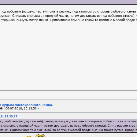
 под лобовым (из двух частей), снять резинку под капотом со стороны лобового, снят
рупкая. Снимать сначала с передней части, потом доставать из-под лобового стекла).
оторчика, вынуть мотор печки. Припоминаю там еще какой-то болтик с массой вроде б
я судьба чистокровного немца.
6 :
06-07-2018, 15:13:56 »
18, 14:39:37
под лобовым (из двух частей), снять резинку под капотом со стороны лобового, снять защит
ь сначала с передней части, потом доставать из-под лобового стекла). Снять разъем с мо
 печки. Припоминаю там еще какой-то болтик с массой вроде был, но может путаю. Вроде в