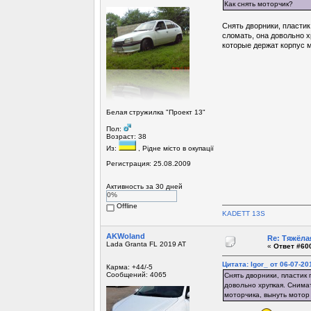
Как снять моторчик?
Снять дворники, пластик
сломать, она довольно х
которые держат корпус м
Белая стружилка "Проект 13"
Пол:
Возраст: 38
Из:
, Рiдне мicто в окупацiї
Регистрация: 25.08.2009
Активность за 30 дней
0%
Offline
KADETT 13S
AKWoland
Re: Тяжёла
Lada Granta FL 2019 AT
«
Ответ #600
Цитата: Igor_ от 06-07-20
Карма: +44/-5
Сообщений: 4065
Снять дворники, пластик 
довольно хрупкая. Снимат
моторчика, вынуть мотор