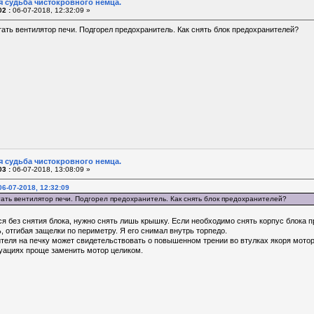
я судьба чистокровного немца.
2 :
06-07-2018, 12:32:09 »
ать вентилятор печи. Подгорел предохранитель. Как снять блок предохранителей?
я судьба чистокровного немца.
3 :
06-07-2018, 13:08:09 »
6-07-2018, 12:32:09
ать вентилятор печи. Подгорел предохранитель. Как снять блок предохранителей?
 без снятия блока, нужно снять лишь крышку. Если необходимо снять корпус блока п
, отгибая защелки по периметру. Я его снимал внутрь торпедо.
теля на печку может свидетельствовать о повышенном трении во втулках якоря моторч
туациях проще заменить мотор целиком.