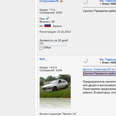
Re: Тяжёла
Спортсмен79
«
Ответ #600
Карма: +7/-1
Срочно! Прекратил работ
Сообщений: 3030
Пол:
Возраст: 46
Из:
, Брянск
Регистрация: 22.11.2012
Активность за 30 дней
0%
Offline
Igor_
Re: Тяжёла
«
Ответ #600
Карма: +41/-0
Цитата: Спортсмен79 от 0
Сообщений: 3194
Срочно! Прекратил работ
Предохранитель меняется
или двумя и вытаскивать
Перегорание предохрани
ремонт. В некоторых си
Белая стружилка "Проект 13"