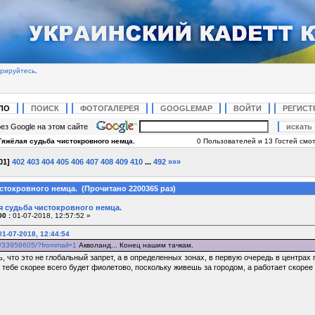
трируйтесь
.
ЛО
ПОИСК
ФОТОГАЛЕРЕЯ
GOOGLEMAP
ВОЙТИ
РЕГИСТ
ез Google на этом сайте
Тяжёлая судьба чистокровного немца.
0 Пользователей и 13 Гостей смот
01
]
402
403
404
405
406
407
408
409
410
...
492
»»»
стокровного немца. (Прочитано 2200365 раз)
я судьба чистокровного немца.
0 :
01-07-2018, 12:57:52 »
1-07-2018, 12:44:54
ty/33958605/?frommail=1
Акволанд... Конец нашим тачкам.
ь, что это не глобальный запрет, а в определенных зонах, в первую очередь в центрах 
 тебе скорее всего будет фиолетово, поскольку живешь за городом, а работает скорее в