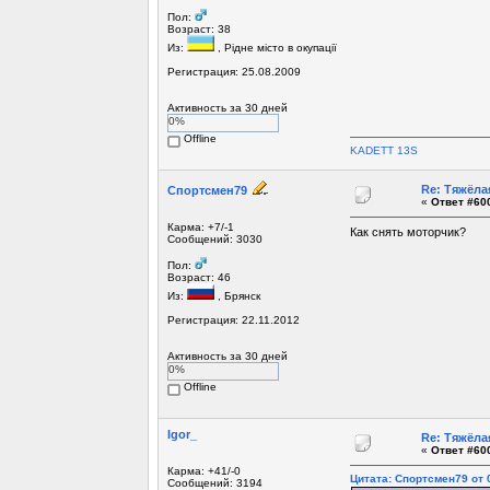
Пол:
Возраст: 38
Из:
, Рiдне мicто в окупацiї
Регистрация: 25.08.2009
Активность за 30 дней
0%
Offline
KADETT 13S
Re: Тяжёла
Спортсмен79
«
Ответ #600
Карма: +7/-1
Как снять моторчик?
Сообщений: 3030
Пол:
Возраст: 46
Из:
, Брянск
Регистрация: 22.11.2012
Активность за 30 дней
0%
Offline
Igor_
Re: Тяжёла
«
Ответ #600
Карма: +41/-0
Цитата: Спортсмен79 от 0
Сообщений: 3194