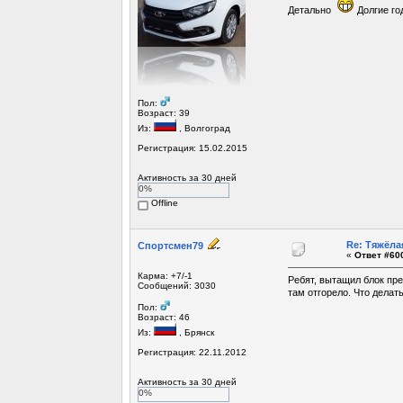
Детально
Долгие го
Пол:
Возраст: 39
Из:
, Волгоград
Регистрация: 15.02.2015
Активность за 30 дней
0%
Offline
Re: Тяжёла
Спортсмен79
«
Ответ #600
Карма: +7/-1
Ребят, вытащил блок пре
Сообщений: 3030
там отгорело. Что делат
Пол:
Возраст: 46
Из:
, Брянск
Регистрация: 22.11.2012
Активность за 30 дней
0%