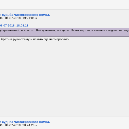
я судьба чистокровного немца.
8 :
06-07-2018, 19:21:06 »
6-07-2018, 18:08:18
охранителей, всё чисто. Всё припаяно, всё цело. Печка мертва, а главное - подсветка рег
брать в руки схему и искать где чего пропало.
я судьба чистокровного немца.
9 :
06-07-2018, 20:24:26 »