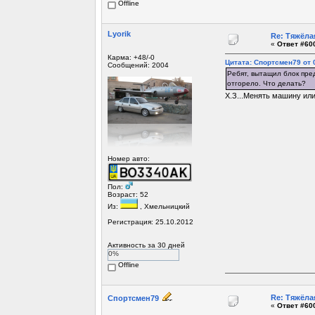
Offline
Lyorik
Re: Тяжёла
«
Ответ #600
Карма: +48/-0
Цитата: Спортсмен79 от 0
Сообщений: 2004
Ребят, вытащил блок пред
отгорело. Что делать?
Х.З...Менять машину или 
Номер авто:
Пол:
Возраст: 52
Из:
, Хмельницкий
Регистрация: 25.10.2012
Активность за 30 дней
0%
Offline
Re: Тяжёла
Спортсмен79
«
Ответ #600