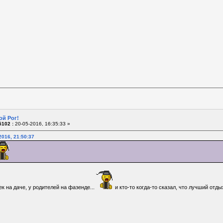
ой Рог!
102 :
20-05-2016, 16:35:33 »
2016, 21:50:37
к на даче, у родителей на фазенде...
и кто-то когда-то сказал, что лучший отд