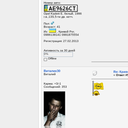
Номер авто:
Opel Kadett E, белый, 1986
г.в.,13S,5-ти дв. хетч.
Пол:
Возраст: 41
Из:
, Кривой Рог,
0986138141 0991875554
Регистрация: 27.02.2013
Активность за 30 дней
0%
Offline
Виталик30
Re: Крив
Виталий
«
Ответ #5
Карма: +3/-1
Сообщений: 353