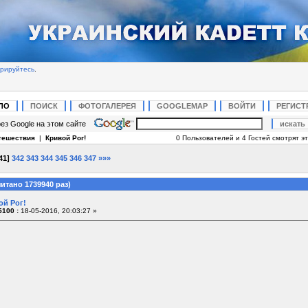
трируйтесь
.
ЛО
ПОИСК
ФОТОГАЛЕРЕЯ
GOOGLEMAP
ВОЙТИ
РЕГИСТ
ез Google на этом сайте
тешествия
|
Кривой Рог!
0 Пользователей и 4 Гостей смотрят эт
41
]
342
343
344
345
346
347
»»»
итано 1739940 раз)
ой Рог!
100 :
18-05-2016, 20:03:27 »