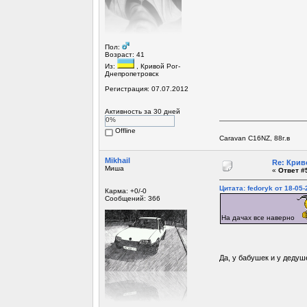
Пол:
Возраст: 41
Из:
, Кривой Рог-
Днепропетровск
Регистрация: 07.07.2012
Активность за 30 дней
0%
Offline
Caravan C16NZ, 88г.в
Mikhail
Re: Крив
Миша
«
Ответ #5
Цитата: fedoryk от 18-05-
Карма: +0/-0
Сообщений: 366
На дачах все наверно
Да, у бабушек и у дедуше