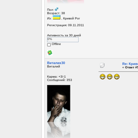
Пол:
Возраст: 38
Из:
, Кривой Рог
Регистрация: 09.11.2011
Активность за 30 дней
0%
Offline
Виталик30
Re: Крив
Виталий
«
Ответ #5
Карма: +3/-1
Сообщений: 353