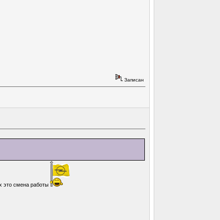
Записан
ых это смена работы