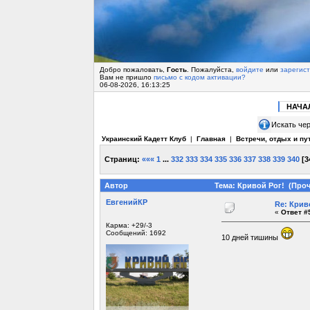
Добро пожаловать,
Гость
. Пожалуйста,
войдите
или
зарегис
Вам не пришло
письмо с кодом активации?
06-08-2026, 16:13:25
НАЧА
Искать чер
Украинский Кадетт Клуб
|
Главная
|
Встречи, отдых и пу
Страниц:
«««
1
...
332
333
334
335
336
337
338
339
340
[
3
Автор
Тема: Кривой Рог! (Проч
ЕвгенийКР
Re: Крив
«
Ответ #5
Карма: +29/-3
Сообщений: 1692
10 дней тишины