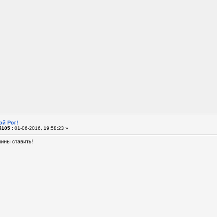
ой Рог!
105 :
01-06-2016, 19:58:23 »
ины ставить!