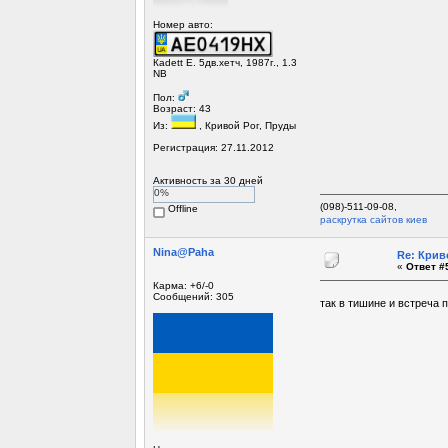
Номер авто:
Кadett Е. 5дв.хетч, 1987г., 1.3
NB
Пол:
Возраст: 43
Из:
, Кривой Рог, Пруды
Регистрация: 27.11.2012
Активность за 30 дней
0%
(098)-511-09-08,
Offline
раскрутка сайтов киев
Nina@Paha
Re: Крив
«
Ответ #5
Карма: +6/-0
Сообщений: 305
так в тишине и встреча