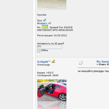
hyundai
Пол:
Возраст: 47
Из:
, Кривой Рог DJUICE
0987382825 MTS 0959149195
Регистрация: 10.03.2012
Активность за 30 дней
0%
Offline
Re: Крив
G®EµliN™
«
Ответ #5
Александр
не мешайте рекорды тиш
Карма: +43/-2
Сообщений: 4846