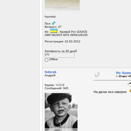
hyundai
Пол:
Возраст: 47
Из:
, Кривой Рог DJUICE
0987382825 MTS 0959149195
Регистрация: 10.03.2012
Активность за 30 дней
0%
Offline
fedoryk
Re: Крив
Андрей
«
Ответ #5
Карма: +17/-0
Сообщений: 945
На дачах все наверно