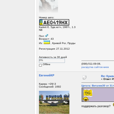
Номер авто:
Кadett Е. 5дв.хетч, 1987г., 1.3
NB
Пол:
Возраст: 43
Из:
, Кривой Рог, Пруды
Регистрация: 27.11.2012
Активность за 30 дней
0%
(098)-511-09-08,
Offline
раскрутка сайтов киев
ЕвгенийКР
Re: Крив
«
Ответ #5
Карма: +29/-3
Цитата: Виталик30 от 31-
Сообщений: 1692
поддержать разговор?