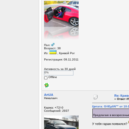
Пол:
Возраст: 38
Из:
, Кривой Рог
Регистрация: 09.11.2011
Активность за 30 дней
0%
Offline
ArtUA
Re: Крив
Никалаич
«
Ответ #5
Цитата: G®EµliN™ от 10-1
Карма: +72/-0
Сообщений: 2937
Предлагаю в воскресень
У тебя гараж появился?