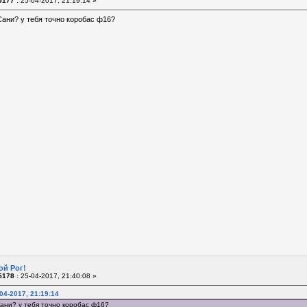
177 :
25-04-2017, 21:19:14 »
Сани? у тебя точно коробас ф16?
ой Рог!
178 :
25-04-2017, 21:40:08 »
04-2017, 21:19:14
Сани? у тебя точно коробас ф16?