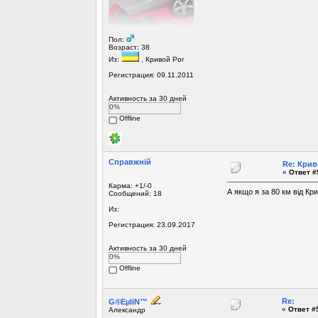
Пол:
Возраст: 38
Из:
, Кривой Рог
Регистрация: 09.11.2011
Активность за 30 дней
0%
Offline
Справжній
Re: Крив
«
Ответ #
Карма: +1/-0
А якщо я за 80 км від Кр
Сообщений: 18
Из:
Регистрация: 23.09.2017
Активность за 30 дней
0%
Offline
Re:
G®EµliN™
«
Ответ #5
Александр