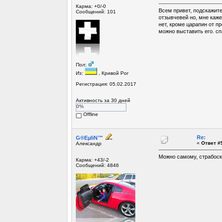
Карма: +0/-0
Всем привет, подскажите
Сообщений: 101
отзывчевей но, мне кажет
нет, кроме царапин от пр
можно выставить его. сп
Пол:
Из:
, Кривой Рог
Регистрация: 05.02.2017
Активность за 30 дней
0%
Offline
Re:
G®EµliN™
«
Ответ #5
Александр
Можно самому, страбоск
Карма: +43/-2
Сообщений: 4846