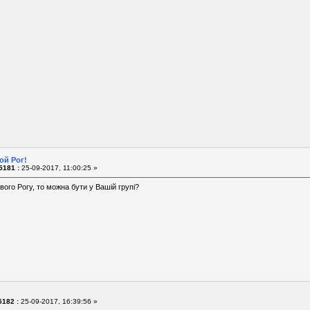
ой Рог!
5181 :
25-09-2017, 11:00:25 »
ивого Рогу, то можна бути у Вашій групі?
182 :
25-09-2017, 16:39:56 »