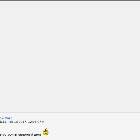
ой Рог!
183 :
10-10-2017, 12:05:07 »
е устроить гаражный день