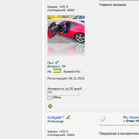
Главное желание
Карма: +43/-2
Сообщений: 4846
Пол:
Возраст: 38
Из:
, Кривой Рог
Регистрация: 09.11.2011
Активность за 30 дней
0%
Offline
Re: Крив
G®EµliN™
«
Ответ #5
Александр
Карма: +43/-2
Предлагаю в воскресень
Сообщений: 4846