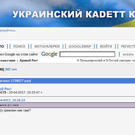
трируйтесь
.
ЛО
ПОИСК
ФОТОГАЛЕРЕЯ
GOOGLEMAP
ВОЙТИ
РЕГИСТ
ез Google на этом сайте
тешествия
|
Кривой Рог!
0 Пользователей и 9 Гостей смотрят эт
46
]
347
»»»
итано 1739577 раз)
ой Рог!
175 :
25-04-2017, 10:25:47 »
4-2017, 10:16:13
nce )) с гиги
)) гремлин ник там?