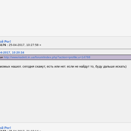
ой Рог!
176 :
25-04-2017, 10:27:58 »
4-2017, 10:20:34
иши
http://www.kadett.in.ua/forum/index.php?action=profile;u=14768
комых нашел. сегодня скажут, есть или нет. если не найдут то, буду дальше искать)
ой Рог!