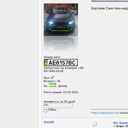
Бортовик Сани пока не
Номер авто:
Запчастини на іномарки +38-
097-994-26-28
Пол:
Возраст: 38
Из:
, Днепр
Регистрация: 23.05.2011
Активность за 30 дней
0%
Offline
https://aspdnepr.com-
запча
tired20
Re: Крив
«
Ответ #5