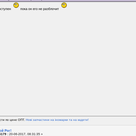
доступен
пока он его не разблочит
сти по цене ОПТ.
Нові запчастини на іномарки та на кадети!
ой Рог!
179 :
20-06-2017, 08:31:35 »