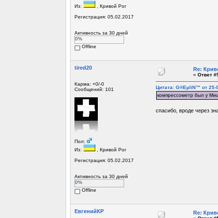
Из:
, Кривой Рог
Регистрация: 05.02.2017
Активность за 30 дней
0%
Offline
tired20
Re: Крив
«
Ответ #5
Карма: +0/-0
Цитата: G®EµliN™ от 25-0
Сообщений: 101
компрессометр был у М
спасибо, вроде через зна
Пол:
Из:
, Кривой Рог
Регистрация: 05.02.2017
Активность за 30 дней
0%
Offline
ЕвгенийКР
Re: Крив