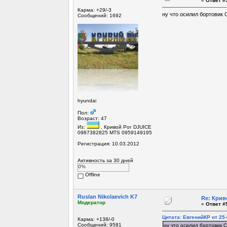
«
Ответ #5
Карма: +29/-3
ну что осилил бортовик 
Сообщений: 1692
hyundai
Пол:
Возраст: 47
Из:
, Кривой Рог DJUICE
0987382825 MTS 0959149195
Регистрация: 10.03.2012
Активность за 30 дней
0%
Offline
Ruslan Nikolaevich K7
Re: Крив
Модератор
«
Ответ #5
Цитата: ЕвгенийКР от 25-
Карма: +138/-0
Сообщений: 9581
ну что осилил бортовик 