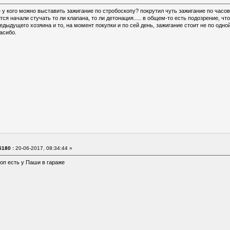
 у кого можно выставить зажигание по стробоскопу? покрутил чуть зажигание по часов
ся начали стучать то ли клапана, то ли детонация..... в общем-то есть подозрение, чт
едыдущего хозяина и то, на момент покупки и по сей день, зажигание стоит не по одной
асибо.
180 :
20-06-2017, 08:34:44 »
оп есть у Паши в гараже