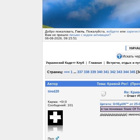
Добро пожаловать,
Гость
. Пожалуйста,
войдите
или
зарегис
Вам не пришло
письмо с кодом активации?
06-08-2026, 09:15:51
НАЧА
Искать чер
Украинский Кадетт Клуб
|
Главная
|
Встречи, отдых и пу
Страниц:
«««
1
...
337
338
339
340
341
342
343
344
345
[
3
Автор
Тема: Кривой Рог! (Проч
tired20
Re: Крив
«
Ответ #5
Карма: +0/-0
Цитата: G®EµliN™ от 25-0
Сообщений: 101
я так понимаю State Of Tra
дадададададада) именно
Пол: