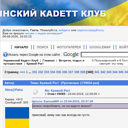
Добро пожаловать,
Гость
. Пожалуйста,
войдите
или
зарегистрируйтесь
.
Вам не пришло
письмо с кодом активации?
06-08-2026, 16:02:15
НАЧАЛО
ПОИСК
ФОТОГАЛЕРЕЯ
GOOGLEMAP
ВОЙ
Искать через Google на этом сайте
Украинский Кадетт Клуб
|
Главная
|
Встречи, отдых и
0 Пользователей и 6 Гос
путешествия
|
Кривой Рог!
смотрят эту тему.
Страниц:
«««
1
...
331
332
333
334
335
336
337
338
339
[
340
]
341
342
343
344
345
34
Автор
Тема: Кривой Рог! (Прочитано 1739934 раз)
Nina@Paha
Re: Кривой Рог!
«
Ответ #5085 :
24-04-2016, 12:28:00 »
Карма: +6/-0
Цитата: ЕвгенийКР от 23-04-2016, 20:37:49
Сообщений: 305
можно попробовать, не на кадете можно?
приезжай, вижу нас как всегда не густо