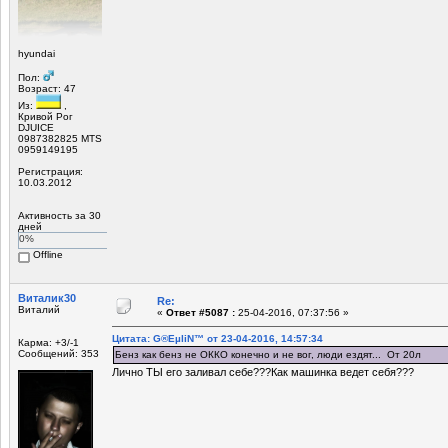
hyundai
Пол:
Возраст: 47
Из:
,
Кривой Рог
DJUICE
0987382825 MTS
0959149195
Регистрация:
10.03.2012
Активность за 30
дней
0%
Offline
Виталик30
Re:
Виталий
«
Ответ #5087 :
25-04-2016, 07:37:56 »
Цитата: G®EµliN™ от 23-04-2016, 14:57:34
Карма: +3/-1
Сообщений: 353
Бенз как бенз не ОККО конечно и не вог, люди ездят... От 20л
Лично ТЫ его заливал себе???Как машинка ведет себя???