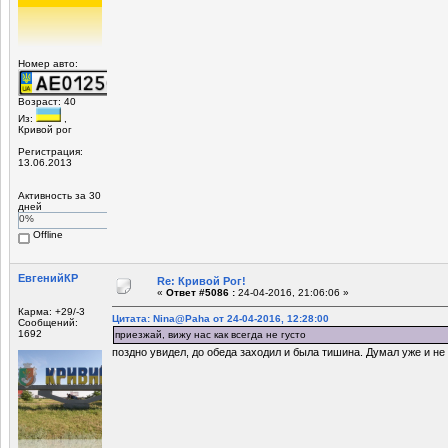
Номер авто:
Возраст: 40
Из:
,
Кривой рог
Регистрация:
13.06.2013
Активность за 30
дней
0%
Offline
ЕвгенийКР
Re: Кривой Рог!
«
Ответ #5086 :
24-04-2016, 21:06:06 »
Карма: +29/-3
Цитата: Nina@Paha от 24-04-2016, 12:28:00
Сообщений:
1692
приезжай, вижу нас как всегда не густо
поздно увидел, до обеда заходил и была тишина. Думал уже и не