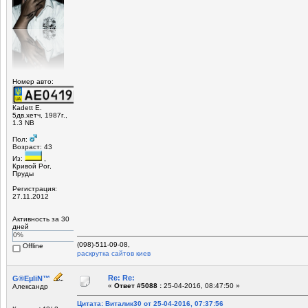
Номер авто:
Кadett Е.
5дв.хетч, 1987г.,
1.3 NB
Пол:
Возраст: 43
Из:
,
Кривой Рог,
Пруды
Регистрация:
27.11.2012
Активность за 30
дней
0%
(098)-511-09-08,
Offline
раскрутка сайтов киев
Re: Re:
G®EµliN™
«
Ответ #5088 :
25-04-2016, 08:47:50 »
Александр
Цитата: Виталик30 от 25-04-2016, 07:37:56