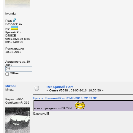
hyundai
Пол:
Возраст: 47
Из:
,
Кривой Рог
DJUICE
0987382825 MTS
0959149195
Регистрация:
10.03.2012
Активность за 30
дней
0%
Offline
Mikhail
Re: Кривой Рог!
Миша
«
Ответ #5098 :
03-05-2016, 10:55:50 »
Цитата: ЕвгенийКР от 01-05-2016, 22:02:32
Карма: +0/-0
Сообщений: 366
всех с праздником ПАСХИ
Взаимно!!!