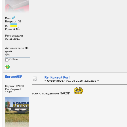
Пол:
Возраст: 38
Из:
,
Кривой Рог
Регистрация:
09.11.2011
Активность за 30
дней
0%
Offline
ЕвгенийКР
Re: Кривой Рог!
«
Ответ #5097 :
01-05-2016, 22:02:32 »
Карма: +29/-3
Сообщений:
1692
всех с праздником ПАСХИ