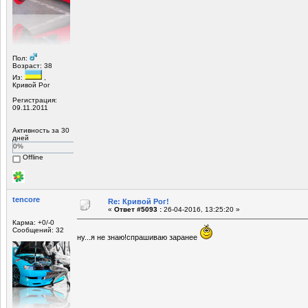
Пол:
Возраст: 38
Из:
,
Кривой Рог
Регистрация:
09.11.2011
Активность за 30
дней
0%
Offline
tencore
Re: Кривой Рог!
«
Ответ #5093 :
26-04-2016, 13:25:20 »
Карма: +0/-0
Сообщений: 32
ну...я не знаю!спрашиваю заранее