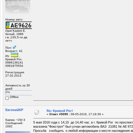
Номер авто:
Opel Kadett E,
белый, 1986
г.в.,13S,5-ти дв.
хетч.
Пол:
Возраст: 41
Из:
,
Кривой Рог,
0986138141
0991875554
Регистрация:
27.02.2013
Активность за 30
дней
0%
Offline
ЕвгенийКР
Re: Кривой Рог!
«
Ответ #5099 :
08-05-2016, 17:19:39 »
Карма: +29/-3
5 мая 2016 года с 14,15 до 14,40 час. в г. Кривой Рог по просп
Сообщений:
1692
магазина "Фокстрот" был угнан автомобиль ВАЗ 21081 № АЕ 972
Просьба сообщить о любой информации о месте нахождения ав