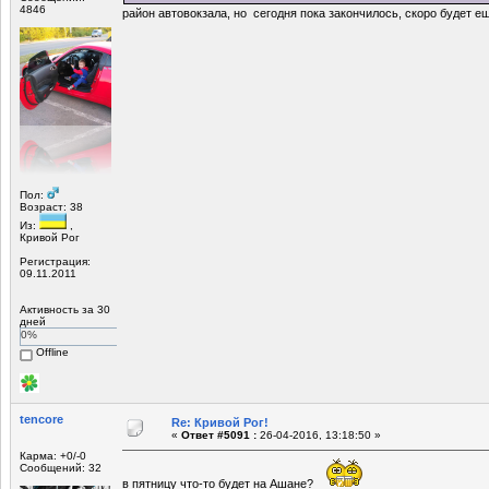
4846
район автовокзала, но сегодня пока закончилось, скоро будет е
Пол:
Возраст: 38
Из:
,
Кривой Рог
Регистрация:
09.11.2011
Активность за 30
дней
0%
Offline
tencore
Re: Кривой Рог!
«
Ответ #5091 :
26-04-2016, 13:18:50 »
Карма: +0/-0
Сообщений: 32
в пятницу что-то будет на Ашане?