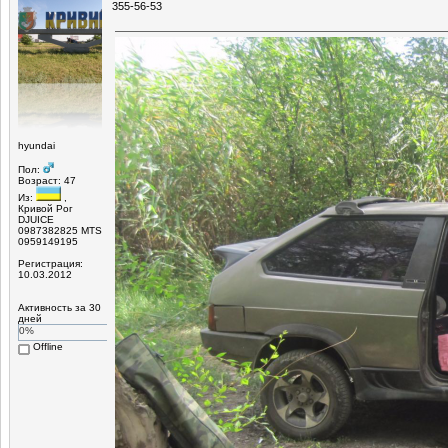
355-56-53
hyundai
Пол:
Возраст: 47
Из:
,
Кривой Рог
DJUICE
0987382825 MTS
0959149195
Регистрация:
10.03.2012
Активность за 30
дней
0%
Offline