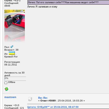
Карма: +43/-2
Лично ТЫ его заливал себе???Как машинка ведет себя???
Сообщений:
4846
Лично Я заливаю и езжу
Пол:
Возраст: 38
Из:
,
Кривой Рог
Регистрация:
09.11.2011
Активность за 30
дней
0%
Offline
maxtown
Re: Re:
«
Ответ #5089 :
25-04-2016, 16:03:26 »
Карма: +3/-0
Цитата: G®EµliN™ от 25-04-2016, 08:47:50
Сообщений: 121