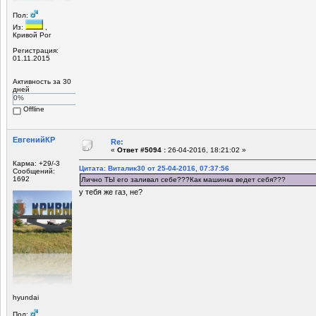
Пол:
Из:
,
Кривой Рог
Регистрация:
01.11.2015
Активность за 30
дней
0%
Offline
ЕвгенийКР
Re:
«
Ответ #5094 :
26-04-2016, 18:21:02 »
Карма: +29/-3
Цитата: Виталик30 от 25-04-2016, 07:37:56
Сообщений:
1692
Лично ТЫ его заливал себе???Как машинка ведет себя???
у тебя же газ, не?
hyundai
Пол: