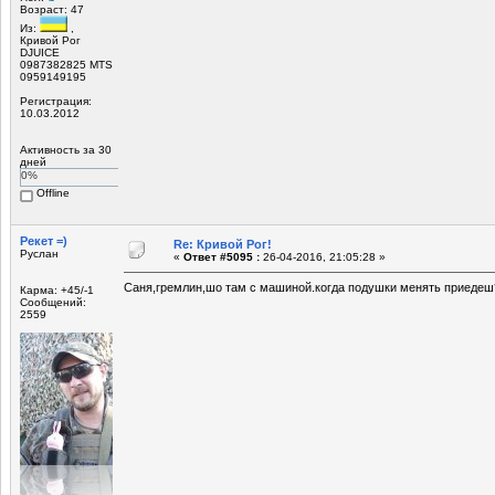
Возраст: 47
Из:
,
Кривой Рог
DJUICE
0987382825 MTS
0959149195
Регистрация:
10.03.2012
Активность за 30
дней
0%
Offline
Рекет =)
Re: Кривой Рог!
Руслан
«
Ответ #5095 :
26-04-2016, 21:05:28 »
Саня,гремлин,шо там с машиной.когда подушки менять приедеш
Карма: +45/-1
Сообщений:
2559