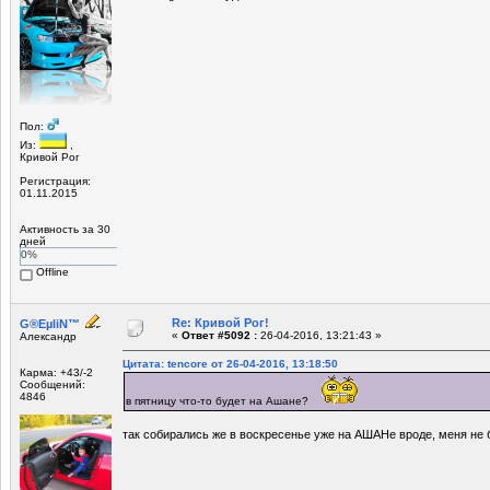
Пол:
Из:
,
Кривой Рог
Регистрация:
01.11.2015
Активность за 30
дней
0%
Offline
Re: Кривой Рог!
G®EµliN™
«
Ответ #5092 :
26-04-2016, 13:21:43 »
Александр
Цитата: tencore от 26-04-2016, 13:18:50
Карма: +43/-2
Сообщений:
4846
в пятницу что-то будет на Ашане?
так собирались же в воскресенье уже на АШАНе вроде, меня не