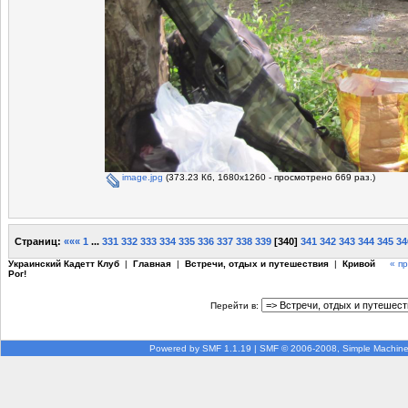
image.jpg
(373.23 Кб, 1680x1260 - просмотрено 669 раз.)
Страниц:
«««
1
...
331
332
333
334
335
336
337
338
339
[
340
]
341
342
343
344
345
34
Украинский Кадетт Клуб
|
Главная
|
Встречи, отдых и путешествия
|
Кривой
« п
Рог!
Перейти в:
Powered by SMF 1.1.19
|
SMF © 2006-2008, Simple Machin