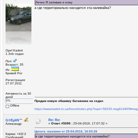
Лично Я заливаю и езжу
а где территориально находится эта наливайка?
Opel Kadett
1.3nb седан
Пол:
Возраст: 35
Из:
,
Кривой Рог
Регистрация:
27.07.2011
Активность за 30
дней
0%
Продам новую обшивку багажника на седан
Offline
https://www.kadett.in.ua/forum/index.php?topic=58250.msg814905#ms
Re: Re:
G®EµliN™
«
Ответ #5090 :
25-04-2016, 17:07:32 »
Александр
Цитата: maxtown от 25-04-2016, 16:03:26
Карма: +43/-2
а где территориально находится эта наливайка?
Сообщений: