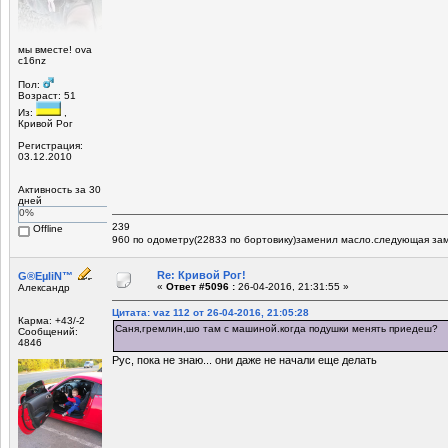
мы вместе! ova
c16nz
Пол:
Возраст: 51
Из:
,
Кривой Рог
Регистрация:
03.12.2010
Активность за 30
дней
0%
239
Offline
960 по​ одометру(22833 по бортовику)заменил масло.следующая за
Re: Кривой Рог!
G®EµliN™
«
Ответ #5096 :
26-04-2016, 21:31:55 »
Александр
Цитата: vaz 112 от 26-04-2016, 21:05:28
Карма: +43/-2
Саня,гремлин,шо там с машиной.когда подушки менять приедеш?
Сообщений:
4846
Рус, пока не знаю... они даже не начали еще делать