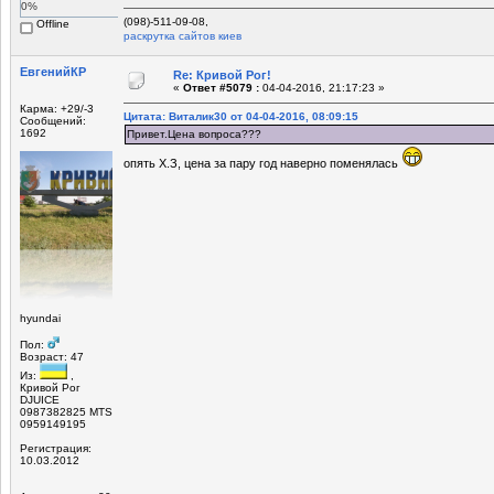
0%
(098)-511-09-08,
Offline
раскрутка сайтов киев
ЕвгенийКР
Re: Кривой Рог!
«
Ответ #5079 :
04-04-2016, 21:17:23 »
Карма: +29/-3
Цитата: Виталик30 от 04-04-2016, 08:09:15
Сообщений:
1692
Привет.Цена вопроса???
опять Х.З, цена за пару год наверно поменялась
hyundai
Пол:
Возраст: 47
Из:
,
Кривой Рог
DJUICE
0987382825 MTS
0959149195
Регистрация:
10.03.2012