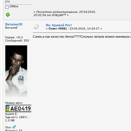
0%
Offline
«
Последнее редактирование: 25-04-2016,
20:02:54 от G®EµliN™
»
Виталик30
Re: Кривой Рог!
Виталий
«
Ответ #5081 :
23-04-2016, 14:34:27 »
Санек,а как качество бенза????Сколько литров можно минимум 
Карма: +3/-1
Сообщений: 353
Номер авто:
Кadett Е.
5дв.хетч, 1987г.,
1.3 NB
Пол:
Возраст: 43