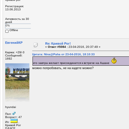
Регистрация:
13.06.2013
Активность за 30
дней
0%
Offline
ЕвгенийКР
Re: Кривой Рог!
«
Ответ #5084 :
23-04-2016, 20:37:49 »
Карма: +29/-3
Цитата: Nina@Paha от 23-04-2016, 18:10:33
Сообщений:
1692
кто завтра желает присоединится к встрече на Ашане
можно попробовать, не на кадете можно?
hyundai
Пол:
Возраст: 47
Из:
,
Кривой Рог
DJUICE