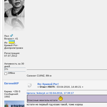
Пол:
Возраст: 41
Из:
,
Кривой Рог-
Днепропетровск
Регистрация:
07.07.2012
Активность за 30
дней
0%
Offline
Caravan C16NZ, 88г.в
ЕвгенийКР
Re: Кривой Рог!
«
Ответ #5075 :
03-04-2016, 14:46:21 »
Карма: +29/-3
Цитата: fedoryk от 02-04-2016, 17:39:17
Сообщений:
1692
Классные мангалы кстати
кстати не первый год юзаю такой, тоже хорош