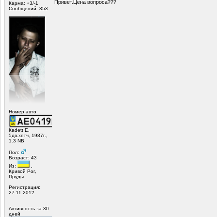
Привет.Цена вопроса???
Карма: +3/-1
Сообщений: 353
Номер авто:
Кadett Е.
5дв.хетч, 1987г.,
1.3 NB
Пол:
Возраст: 43
Из:
,
Кривой Рог,
Пруды
Регистрация:
27.11.2012
Активность за 30
дней