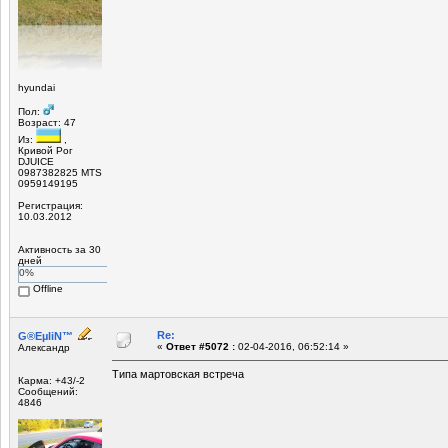
hyundai
Пол:
Возраст: 47
Из:
,
Кривой Рог
DJUICE
0987382825 MTS
0959149195
Регистрация:
10.03.2012
Активность за 30
дней
0%
Offline
Re:
G®EµliN™
«
Ответ #5072 :
02-04-2016, 06:52:14 »
Александр
Типа мартовская встреча
Карма: +43/-2
Сообщений:
4846