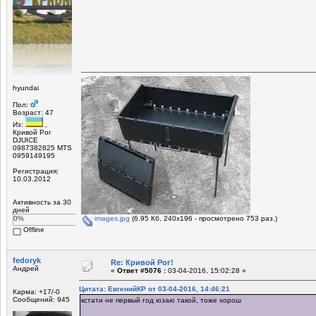
hyundai
Пол:
Возраст: 47
Из:
,
Кривой Рог
DJUICE
0987382825 MTS
0959149195
Регистрация:
10.03.2012
Активность за 30
дней
0%
images.jpg
(6.95 Кб, 240x196 - просмотрено 753 раз.)
Offline
fedoryk
Re: Кривой Рог!
Андрей
«
Ответ #5076 :
03-04-2016, 15:02:28 »
Цитата: ЕвгенийКР от 03-04-2016, 14:46:21
Карма: +17/-0
Сообщений: 945
кстати не первый год юзаю такой, тоже хорош