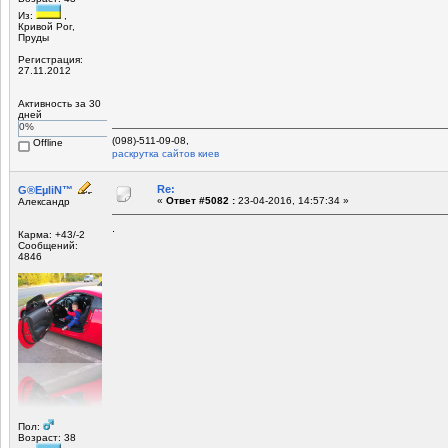
Из:
,
Кривой Рог,
Пруды
Регистрация:
27.11.2012
Активность за 30
дней
0%
(098)-511-09-08,
Offline
раскрутка сайтов киев
Re:
G®EµliN™
«
Ответ #5082 :
23-04-2016, 14:57:34 »
Александр
.
Карма: +43/-2
Сообщений:
4846
Пол:
Возраст: 38