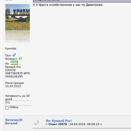
Х.З брал в хозяйственном у нас по Димитрова
hyundai
Пол:
Возраст: 47
Из:
,
Кривой Рог
DJUICE
0987382825 MTS
0959149195
Регистрация:
10.03.2012
Активность за 30
дней
0%
Offline
Виталик30
Re: Кривой Рог!
Виталий
«
Ответ #5078 :
04-04-2016, 08:09:15 »