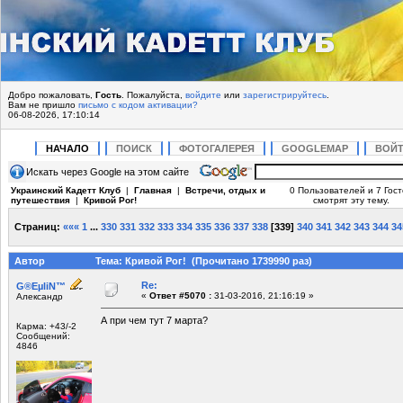
Добро пожаловать,
Гость
. Пожалуйста,
войдите
или
зарегистрируйтесь
.
Вам не пришло
письмо с кодом активации?
06-08-2026, 17:10:14
НАЧАЛО
ПОИСК
ФОТОГАЛЕРЕЯ
GOOGLEMAP
ВОЙ
Искать через Google на этом сайте
Украинский Кадетт Клуб
|
Главная
|
Встречи, отдых и
0 Пользователей и 7 Гос
путешествия
|
Кривой Рог!
смотрят эту тему.
Страниц:
«««
1
...
330
331
332
333
334
335
336
337
338
[
339
]
340
341
342
343
344
34
Автор
Тема: Кривой Рог! (Прочитано 1739990 раз)
Re:
G®EµliN™
«
Ответ #5070 :
31-03-2016, 21:16:19 »
Александр
А при чем тут 7 марта?
Карма: +43/-2
Сообщений:
4846