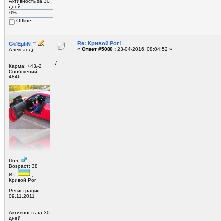
Активность за 30
дней
0%
Offline
Re: Кривой Рог!
G®EµliN™
«
Ответ #5080 :
23-04-2016, 08:04:52 »
Александр
/
Карма: +43/-2
Сообщений:
4846
Пол:
Возраст: 38
Из:
,
Кривой Рог
Регистрация:
09.11.2011
Активность за 30
дней