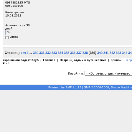
0987382825 MTS
0959149195
Регистрация:
10.03.2012
Активность за 30
дней
0%
Offline
Страниц:
«««
1
...
330
331
332
333
334
335
336
337
338
[
339
]
340
341
342
343
344
34
Украинский Кадетт Клуб
|
Главная
|
Встречи, отдых и путешествия
|
Кривой
« п
Рог!
Перейти в:
Powered by SMF 1.1.19
|
SMF © 2006-2008, Simple Machin