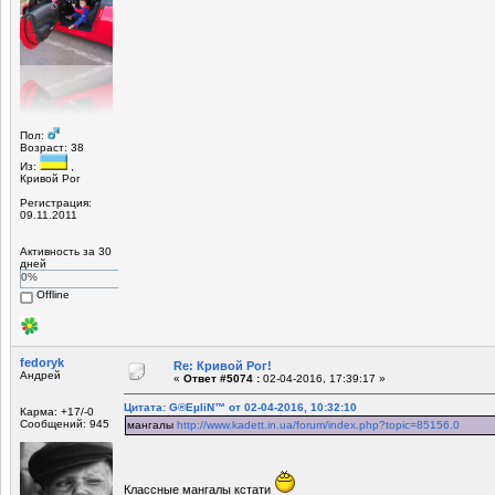
Пол:
Возраст: 38
Из:
,
Кривой Рог
Регистрация:
09.11.2011
Активность за 30
дней
0%
Offline
fedoryk
Re: Кривой Рог!
Андрей
«
Ответ #5074 :
02-04-2016, 17:39:17 »
Цитата: G®EµliN™ от 02-04-2016, 10:32:10
Карма: +17/-0
Сообщений: 945
мангалы
http://www.kadett.in.ua/forum/index.php?topic=85156.0
Классные мангалы кстати