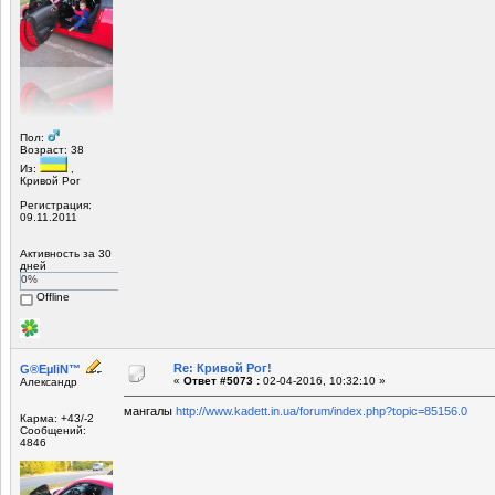
Пол:
Возраст: 38
Из:
,
Кривой Рог
Регистрация:
09.11.2011
Активность за 30
дней
0%
Offline
Re: Кривой Рог!
G®EµliN™
«
Ответ #5073 :
02-04-2016, 10:32:10 »
Александр
мангалы
http://www.kadett.in.ua/forum/index.php?topic=85156.0
Карма: +43/-2
Сообщений:
4846