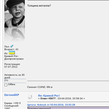
Толщина металла?
Пол:
Возраст: 41
Из:
,
Кривой Рог-
Днепропетровск
Регистрация:
07.07.2012
Активность за 30
дней
0%
Offline
Caravan C16NZ, 88г.в
ЕвгенийКР
Re: Кривой Рог!
«
Ответ #5077 :
03-04-2016, 20:58:34 »
Карма: +29/-3
Цитата: fedoryk от 03-04-2016, 15:02:28
Сообщений:
1692
Толщина металла?