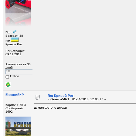
Пол:
Возраст: 38
Из:
,
Кривой Рог
Регистрация:
09.11.2011
Активность за 30
дней
0%
Offline
ЕвгенийКР
Re: Кривой Рог!
«
Ответ #5071 :
01-04-2016, 22:05:17 »
Карма: +29/-3
думал фото с днюхи
Сообщений:
1692