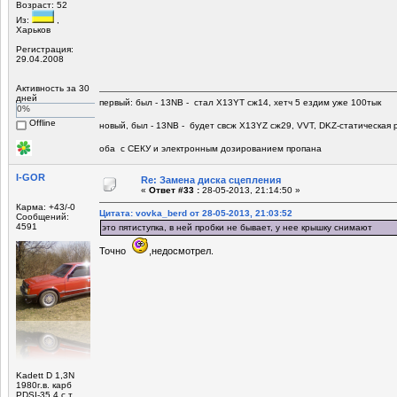
Возраст: 52
Из:
,
Харьков
Регистрация:
29.04.2008
Активность за 30
дней
первый: был - 13NB - стал Х13YT сж14, хетч 5 ездим уже 100тык
0%
Offline
новый, был - 13NB - будет свсж Х13YZ сж29, VVT, DKZ-статическая р
оба с СЕКУ и электронным дозированием пропана
I-GOR
Re: Замена диска сцепления
«
Ответ #33 :
28-05-2013, 21:14:50 »
Карма: +43/-0
Цитата: vovka_berd от 28-05-2013, 21:03:52
Сообщений:
4591
это пятиступка, в ней пробки не бывает, у нее крышку снимают
Точно
,недосмотрел.
Kadett D 1,3N
1980г.в. карб
PDSI-35 4.с.т.