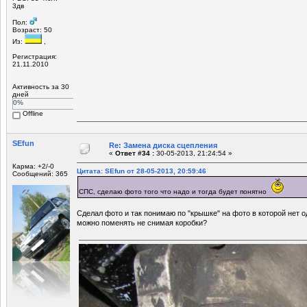
3дв
Пол:
Возраст: 50
Из:
,
Регистрация:
21.11.2010
Активность за 30
дней
0%
Offline
SEfun
Re: Замена диска сцепления
«
Ответ #34 :
30-05-2013, 21:24:54 »
Карма: +2/-0
Цитата: SEfun от 28-05-2013, 20:59:46
Сообщений: 365
СПС, сделаю фото того что надо и тогда будет понятно
Сделал фото и так понимаю по "крышке" на фото в которой нет о
можно поменять не снимая коробки?