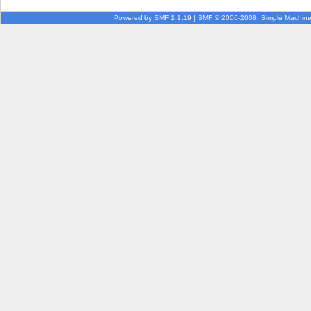
Powered by SMF 1.1.19
|
SMF © 2006-2008, Simple Machin