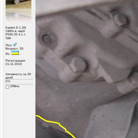
Kadett D 1,3N
1980г.в. карб
PDSI-35 4.с.т.
3дв
Пол:
Возраст: 50
Из:
,
Регистрация:
21.11.2010
Активность за 30
дней
0%
Offline