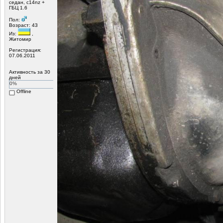
седан, c14nz +
ГБЦ 1.6
Пол:
Возраст: 43
Из:
,
Житомир
Регистрация:
07.06.2011
Активность за 30
дней
0%
Offline