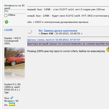
Активность за 30
дней
первый: был - 13NB - стал Х13YT сж14, хетч 5 ездим уже 100тык
0%
Offline
новый, был - 13NB - будет свсж Х13YZ сж29, VVT, DKZ-статическая р
оба с СЕКУ и электронным дозированием пропана
I-GOR
Re: Замена диска сцепления
«
Ответ #36 :
31-05-2013, 10:46:51 »
Карма: +43/-0
Цитата: vovka_berd от 31-05-2013, 07:57:07
Сообщений:
4591
мастера который сказал что нельзя поменять не снимая коробки п
Развод 100%,мастер просто хотел сбить бабла по-максимуму.
Kadett D 1,3N
1980г.в. карб
PDSI-35 4.с.т.
3дв
Пол:
Возраст: 50
Из:
,