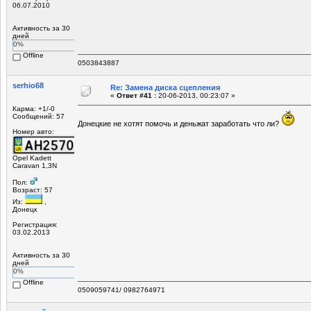
06.07.2010
Активность за 30
дней
0%
Offline
0503843887
serhio68
Re: Замена диска сцепления
«
Ответ #41 :
20-06-2013, 00:23:07 »
Карма: +1/-0
Сообщений: 57
Донецкие не хотят помочь и деньжат заработать что ли?
Номер авто:
Opel Kadett
Caravan 1,3N
Пол:
Возраст: 57
Из:
,
Донецк
Регистрация:
03.02.2013
Активность за 30
дней
0%
Offline
0509059741/ 0982764971