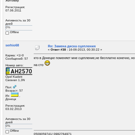
Житомир
Регистрация:
07.06.2011
Активность за 30
дней
0%
Offline
serhio68
Re: Замена диска сцепления
«
Ответ #38 :
16-06-2013, 00:30:22 »
Карма: +1/-0
кто в Донецке поменяет мне сцепление,не бесплатно конечно, но 
Сообщений: 57
на сто
Номер авто:
Opel Kadett
Caravan 1,3N
Пол:
Возраст: 57
Из:
,
Донецк
Регистрация:
03.02.2013
Активность за 30
дней
0%
Offline
0509059741/ 0982764971