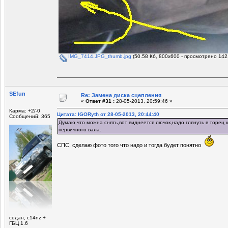
IMG_7414.JPG_thumb.jpg
(50.58 Кб, 800x600 - просмотрено 142
SEfun
Re: Замена диска сцепления
«
Ответ #31 :
28-05-2013, 20:59:46 »
Карма: +2/-0
Цитата: IGORyth от 28-05-2013, 20:44:40
Сообщений: 365
Думаю что можна снять,вот виднеется лючок,надо глянуть в торец к
первичного вала.
СПС, сделаю фото того что надо и тогда будет понятно
седан, c14nz +
ГБЦ 1.6