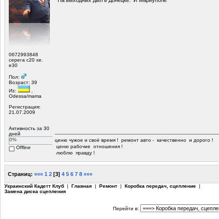
0672993848
серега с20 xe.
е30
Пол:
Возраст: 39
Из:
,
Odessa/mama
Регистрация:
21.07.2009
Активность за 30
дней
0%
ценю чужое и своё время ! ремонт авто - качественно и дорого !
ценю рабочие отношения !
Offline
люблю правду !
Страниц:
«««
1
2
[
3
]
4
5
6
7
8
»»»
Украинский Кадетт Клуб
|
Главная
|
Ремонт
|
Коробка передач, сцепление
|
Замена диска сцепления
Перейти в: