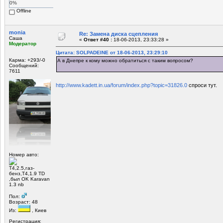
0%
Offline
monia
Re: Замена диска сцепления
Саша
«
Ответ #40 :
18-06-2013, 23:33:28 »
Модератор
Цитата: SOLPADEINE от 18-06-2013, 23:29:10
Карма: +293/-0
А в Днепре к кому можно обратиться с таким вопросом?
Сообщений:
7611
http://www.kadett.in.ua/forum/index.php?topic=31826.0
спроси тут.
Номер авто:
Т4,2.5,газ-
бенз,Т4,1.9 TD
,был OK Karavan
1.3 nb
Пол:
Возраст: 48
Из:
, Киев
Регистрация: