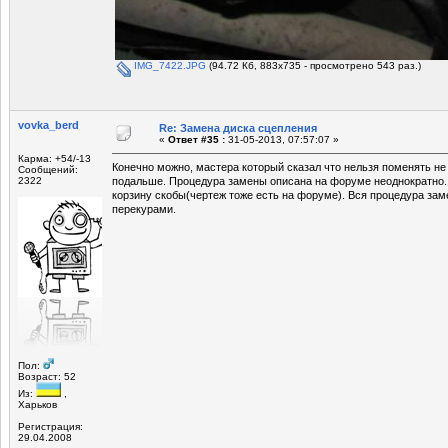
IMG_7422.JPG
(94.72 Кб, 883x735 - просмотрено 543 раз.)
vovka_berd
Re: Замена диска сцепления
«
Ответ #35 :
31-05-2013, 07:57:07 »
Карма: +54/-13
Конечно можно, мастера который сказал что нельзя поменять н
Сообщений:
2322
подальше. Процедура замены описана на форуме неоднократн
корзину скобы(чертеж тоже есть на форуме). Вся процедура зам
перекурами.
Пол:
Возраст: 52
Из:
,
Харьков
Регистрация:
29.04.2008