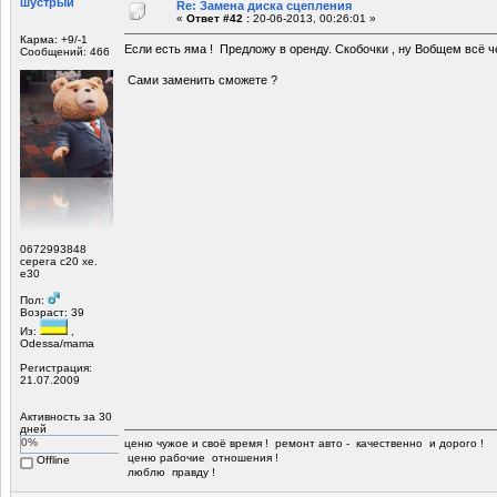
шустрый
Re: Замена диска сцепления
«
Ответ #42 :
20-06-2013, 00:26:01 »
Карма: +9/-1
Если есть яма ! Предложу в оренду. Скобочки , ну Вобщем всё 
Сообщений: 466
Сами заменить сможете ?
0672993848
серега с20 xe.
е30
Пол:
Возраст: 39
Из:
,
Odessa/mama
Регистрация:
21.07.2009
Активность за 30
дней
0%
ценю чужое и своё время ! ремонт авто - качественно и дорого !
ценю рабочие отношения !
Offline
люблю правду !