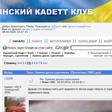
Добро пожаловать,
Гость
. Пожалуйста,
войдите
или
зарегистрируйтесь
.
Вам не пришло
письмо с кодом активации?
08-08-2026, 03:27:15
НАЧАЛО
ПОИСК
ФОТОГАЛЕРЕЯ
GOOGLEMAP
ВОЙ
Искать через Google на этом сайте
Украинский Кадетт Клуб
|
Главная
|
Ремонт
|
Коробка
0 Пользователей и 
передач, сцепление
|
Замена диска сцепления
смотрят эту те
Страниц:
«««
1
2
[
3
]
4
5
6
7
8
»»»
Автор
Тема: Замена диска сцепления (Прочитано 73951 раз)
I-GOR
Re: Замена диска сцепления
«
Ответ #30 :
28-05-2013, 20:44:40 »
Карма: +43/-0
Думаю что можна снять,вот виднеется лючок,надо глянуть в торе
Сообщений:
4591
первичного вала.