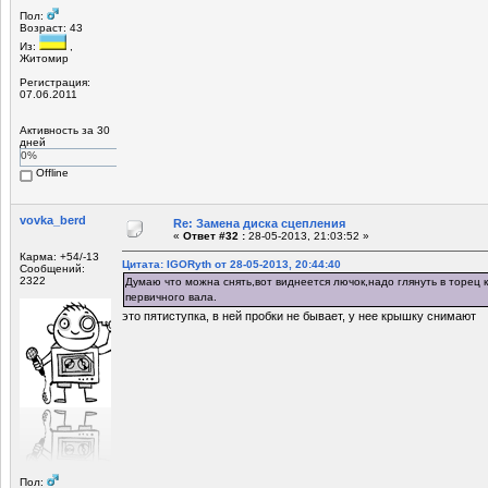
Пол:
Возраст: 43
Из:
,
Житомир
Регистрация:
07.06.2011
Активность за 30
дней
0%
Offline
vovka_berd
Re: Замена диска сцепления
«
Ответ #32 :
28-05-2013, 21:03:52 »
Карма: +54/-13
Цитата: IGORyth от 28-05-2013, 20:44:40
Сообщений:
2322
Думаю что можна снять,вот виднеется лючок,надо глянуть в торец к
первичного вала.
это пятиступка, в ней пробки не бывает, у нее крышку снимают
Пол: