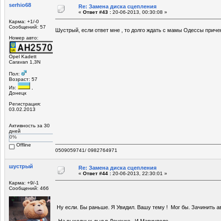
serhio68
Re: Замена диска сцепления
«
Ответ #43 :
20-06-2013, 00:30:08 »
Карма: +1/-0
Сообщений: 57
Шустрый, если ответ мне , то долго ждать с мамы Одессы прич
Номер авто:
Opel Kadett
Caravan 1,3N
Пол:
Возраст: 57
Из:
,
Донецк
Регистрация:
03.02.2013
Активность за 30
дней
0%
Offline
0509059741/ 0982764971
шустрый
Re: Замена диска сцепления
«
Ответ #44 :
20-06-2013, 22:30:01 »
Карма: +9/-1
Сообщений: 466
Ну если. Бы раньше. Я Увидил. Вашу тему ! Мог бы. Зачинить а
На выходных дыл в Донецке. И Мариуполе