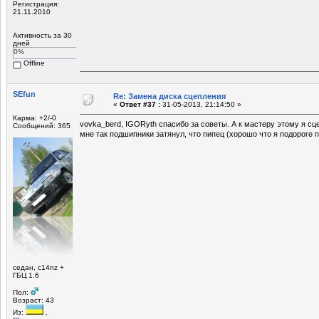
Регистрация:
21.11.2010
Активность за 30
дней
0%
Offline
SEfun
Re: Замена диска сцепления
«
Ответ #37 :
31-05-2013, 21:14:50 »
Карма: +2/-0
vovka_berd, IGORyth спасибо за советы. А к мастеру этому я сц
Сообщений: 365
мне так подшипники затянул, что пипец (хорошо что я подороге п
седан, c14nz +
ГБЦ 1.6
Пол:
Возраст: 43
Из:
,