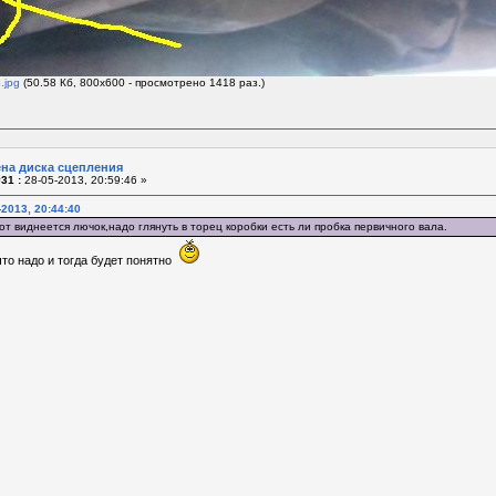
.jpg
(50.58 Кб, 800x600 - просмотрено 1418 раз.)
ена диска сцепления
31 :
28-05-2013, 20:59:46 »
-2013, 20:44:40
т виднеется лючок,надо глянуть в торец коробки есть ли пробка первичного вала.
то надо и тогда будет понятно