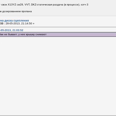
 свсж Х13YZ сж29, VVT, DKZ-статическая раздача (в процессе), хэтч 3
м дозированием пропана
ена диска сцепления
33 :
28-05-2013, 21:14:50 »
-05-2013, 21:03:52
обки не бывает, у нее крышку снимают
.