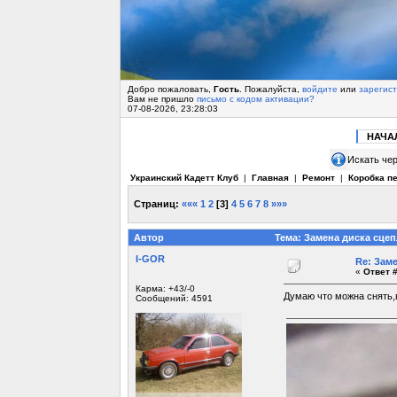
Добро пожаловать,
Гость
. Пожалуйста,
войдите
или
зарегис
Вам не пришло
письмо с кодом активации?
07-08-2026, 23:28:03
НАЧА
Искать чер
Украинский Кадетт Клуб
|
Главная
|
Ремонт
|
Коробка п
Страниц:
«««
1
2
[
3
]
4
5
6
7
8
»»»
Автор
Тема: Замена диска сцеп
I-GOR
Re: Зам
«
Ответ #
Карма: +43/-0
Думаю что можна снять,в
Сообщений: 4591