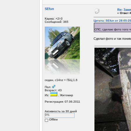
SEfun
Re: Зам
«
Ответ #
Карма: +2/-0
Цитата: SEfun от 28-05-20
Сообщений: 365
СПС, сделаю фото того ч
Сделал фото и так поним
седан, c14nz + ГБЦ 1.6
Пол:
Возраст: 43
Из:
, Житомир
Регистрация: 07.06.2011
Активность за 30 дней
0%
Offline