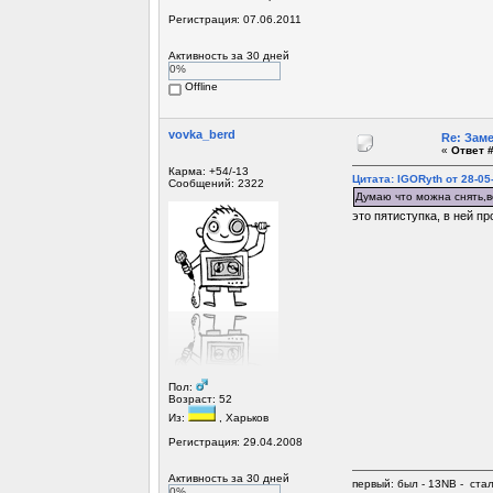
Регистрация: 07.06.2011
Активность за 30 дней
0%
Offline
vovka_berd
Re: Зам
«
Ответ #
Карма: +54/-13
Цитата: IGORyth от 28-05
Сообщений: 2322
Думаю что можна снять,во
это пятиступка, в ней п
Пол:
Возраст: 52
Из:
, Харьков
Регистрация: 29.04.2008
Активность за 30 дней
первый: был - 13NB - ста
0%