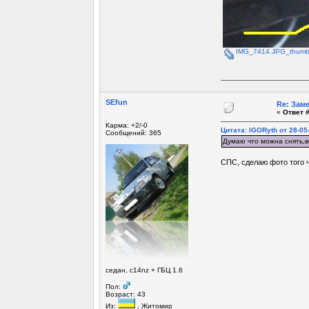
IMG_7414.JPG_thumb
SEfun
Re: Зам
«
Ответ #
Карма: +2/-0
Цитата: IGORyth от 28-05
Сообщений: 365
Думаю что можна снять,во
СПС, сделаю фото того ч
седан, c14nz + ГБЦ 1.6
Пол:
Возраст: 43
Из:
, Житомир