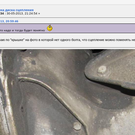
ена диска сцепления
34 :
30-05-2013, 21:24:54 »
13, 20:59:46
то надо и тогда будет понятно
аю по "крышке" на фото в которой нет одного болта, что сцепление можно поменять н