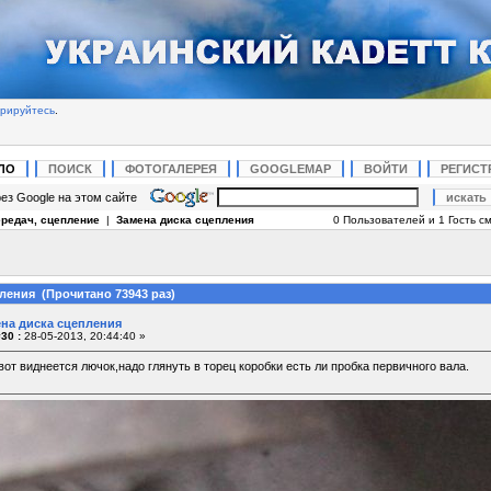
трируйтесь
.
ЛО
ПОИСК
ФОТОГАЛЕРЕЯ
GOOGLEMAP
ВОЙТИ
РЕГИСТ
ез Google на этом сайте
ередач, сцепление
|
Замена диска сцепления
0 Пользователей и 1 Гость см
ления (Прочитано 73943 раз)
ена диска сцепления
30 :
28-05-2013, 20:44:40 »
от виднеется лючок,надо глянуть в торец коробки есть ли пробка первичного вала.