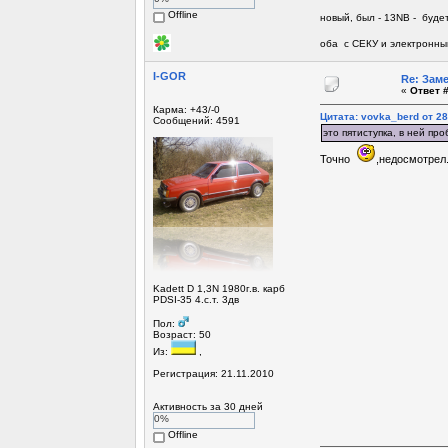
Offline
новый, был - 13NB - будет
оба с СЕКУ и электронны
I-GOR
Re: Зам
«
Ответ #
Карма: +43/-0
Цитата: vovka_berd от 28
Сообщений: 4591
это пятиступка, в ней пр
Точно
,недосмотрел
Kadett D 1,3N 1980г.в. карб
PDSI-35 4.с.т. 3дв
Пол:
Возраст: 50
Из:
,
Регистрация: 21.11.2010
Активность за 30 дней
0%
Offline