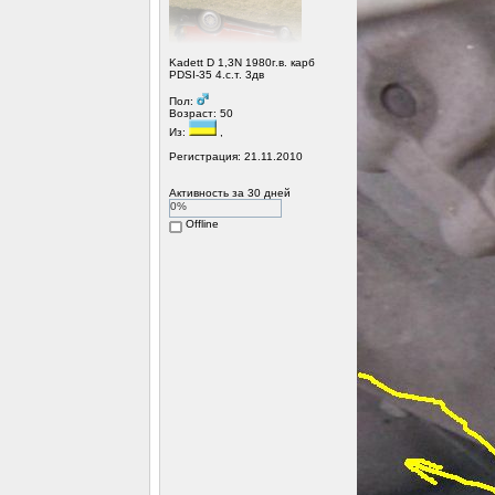
Kadett D 1,3N 1980г.в. карб
PDSI-35 4.с.т. 3дв
Пол:
Возраст: 50
Из:
,
Регистрация: 21.11.2010
Активность за 30 дней
0%
Offline