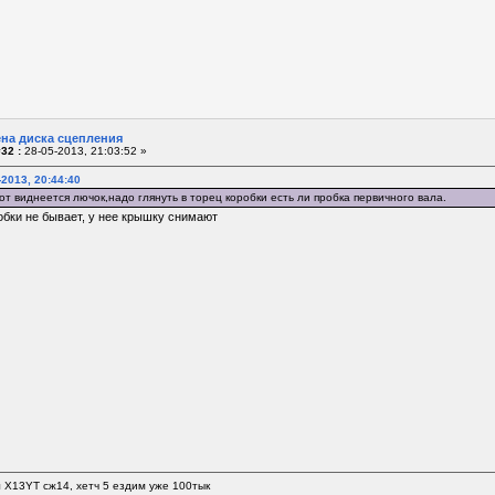
ена диска сцепления
32 :
28-05-2013, 21:03:52 »
-2013, 20:44:40
т виднеется лючок,надо глянуть в торец коробки есть ли пробка первичного вала.
робки не бывает, у нее крышку снимают
л Х13YT сж14, хетч 5 ездим уже 100тык