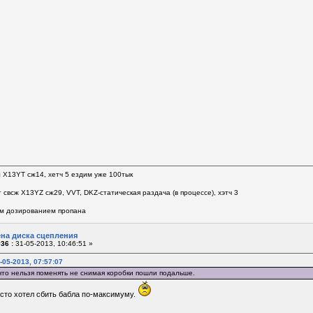
л Х13YT сж14, хетч 5 ездим уже 100тык
 свсж Х13YZ сж29, VVT, DKZ-статическая раздача (в процессе), хэтч 3
м дозированием пропана
ена диска сцепления
36 :
31-05-2013, 10:46:51 »
-05-2013, 07:57:07
что нельзя поменять не снимая коробки пошли подальше.
сто хотел сбить бабла по-максимуму.