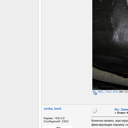
IMG_7422.JPG
(94.72
vovka_berd
Re: Зам
«
Ответ #
Карма: +54/-13
Конечно можно, мастера
Сообщений: 2322
фиксирующие корзину ск