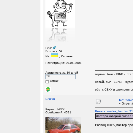
Пол:
Возраст: 52
Из:
, Харьков
Регистрация: 29.04.2008
Активность за 30 дней
первый: был - 13NB - ста
0%
Offline
новый, был - 13NB - будет
оба с СЕКУ и электронны
I-GOR
Re: Зам
«
Ответ #
Карма: +43/-0
Цитата: vovka_berd от 31
Сообщений: 4591
мастера который сказал 
Развод 100%,мастер про