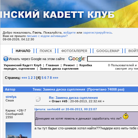
Добро пожаловать,
Гость
. Пожалуйста,
войдите
или
зарегистрируйтесь
.
Вам не пришло
письмо с кодом активации?
09-08-2026, 04:12:30
НАЧАЛО
ПОИСК
ФОТОГАЛЕРЕЯ
GOOGLEMAP
ВОЙ
Искать через Google на этом сайте
Украинский Кадетт Клуб
|
Главная
|
Ремонт
|
Коробка
0 Пользователей и 
передач, сцепление
|
Замена диска сцепления
смотрят эту те
Страниц:
«««
1
2
3
[
4
]
5
6
7
8
»»»
Автор
Тема: Замена диска сцепления (Прочитано 74008 раз)
strelya
Re: Замена диска сцепления
Саша
«
Ответ #45 :
20-06-2013, 22:32:44 »
Цитата: serhio68 от 20-06-2013, 00:23:07
Карма: +28/-7
Сообщений:
1550
Донецкие не хотят помочь и деньжат заработать что ли?
а ты тут барыг сто-шников хотел найти???надери кого нить-тебе 