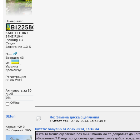
Номер авто:
KADETT E 86 г.
14NZ F10-4
Pierburg 1B
Седан
Зажигание 1,3 S
Пол:
Возраст: 43
Из:
,
Украина
Кременчуг
Регистрация:
08.06.2011
Активность за 30
дней
0%
Offline
SEfun
Re: Замена диска сцепления
«
Ответ #58 :
27-07-2013, 15:53:40 »
Карма: +2/-0
Цитата: SanyaSK от 27-07-2013, 15:46:34
Сообщений: 365
А кто то менял сцепление без ямы? Можно как то добраться до не
обязательно? И еще когда сниму сцепление смогу добраться до в