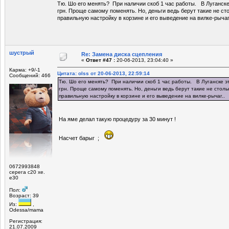
Тю. Шо его менять? При наличии скоб 1 час работы. В Луганске
грн. Проще самому поменять. Но, деньги ведь берут такие не сто
правильную настройку в корзине и его выведение на вилке-рычаг
шустрый
Re: Замена диска сцепления
«
Ответ #47 :
20-06-2013, 23:04:40 »
Карма: +9/-1
Цитата: olss от 20-06-2013, 22:59:14
Сообщений: 466
Тю. Шо его менять? При наличии скоб 1 час работы. В Луганске э
грн. Проще самому поменять. Но, деньги ведь берут такие не стольк
правильную настройку в корзине и его выведение на вилке-рычаг..
На яме делал такую процедуру за 30 минут !
Насчет барыг ;
0672993848
серега с20 xe.
е30
Пол:
Возраст: 39
Из:
,
Odessa/mama
Регистрация:
21.07.2009