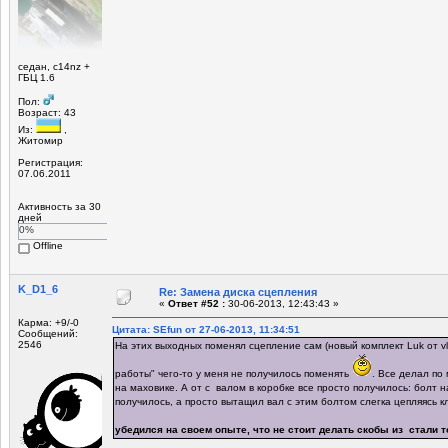
седан, c14nz +
ГБЦ 1.6
Пол:
Возраст: 43
Из:
,
Житомир
Регистрация:
07.06.2011
Активность за 30
дней
0%
Offline
K_D1_6
Re: Замена диска сцепления
«
Ответ #52 :
30-06-2013, 12:43:43 »
Карма: +9/-0
Цитата: SEfun от 27-06-2013, 11:34:51
Сообщений:
2546
На этих выходных поменял сцепление сам (новый комплект Luk от vla
работы" чего-то у меня не получилось поменять
. Все делал по
на маховике. А от с валом в коробке все просто получилось: болт н
получилось, а просто вытащил вал с этим болтом слегка цепляясь к
убедился на своем опыте, что не стоит делать скобы из стали