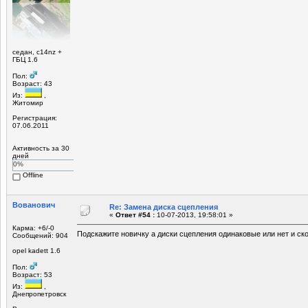
седан, c14nz +
ГБЦ 1.6
Пол:
Возраст: 43
Из:
,
Житомир
Регистрация:
07.06.2011
Активность за 30
дней
0%
Offline
Вованович
Re: Замена диска сцепления
«
Ответ #54 :
10-07-2013, 19:58:01 »
Карма: +6/-0
Подскажите новичку а диски сцепления одинаковые или нет и ск
Сообщений: 904
opel kadett 1.6
Пол:
Возраст: 53
Из:
,
Днепропетровск