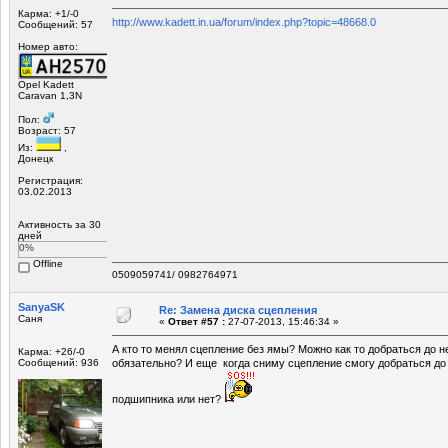
Карма: +1/-0
http://www.kadett.in.ua/forum/index.php?topic=48668.0
Сообщений: 57
Номер авто:
Opel Kadett
Caravan 1,3N
Пол:
Возраст: 57
Из:
,
Донецк
Регистрация:
03.02.2013
Активность за 30
дней
0%
Offline
0509059741/ 0982764971
SanyaSK
Re: Замена диска сцепления
Саня
«
Ответ #57 :
27-07-2013, 15:46:34 »
А кто то менял сцепление без ямы? Можно как то добраться до 
Карма: +26/-0
Сообщений: 936
обязательно? И еще когда сниму сцепление смогу добраться до
подшипника или нет?