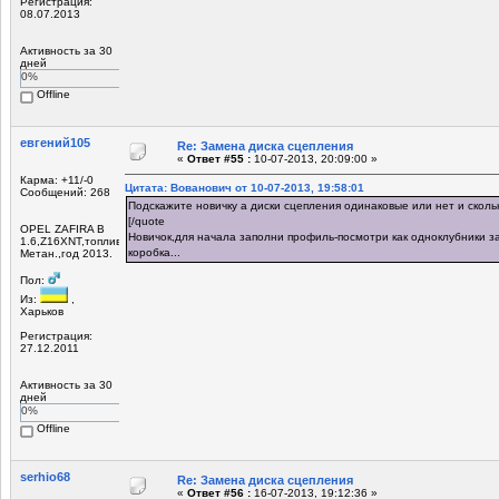
Регистрация:
08.07.2013
Активность за 30
дней
0%
Offline
евгений105
Re: Замена диска сцепления
«
Ответ #55 :
10-07-2013, 20:09:00 »
Карма: +11/-0
Цитата: Вованович от 10-07-2013, 19:58:01
Сообщений: 268
Подскажите новичку а диски сцепления одинаковые или нет и сколь
[/quote
OPEL ZAFIRA B
Новичок,для начала заполни профиль-посмотри как одноклубники за
1.6,Z16XNT,топливо
коробка...
Метан.,год 2013.
Пол:
Из:
,
Харьков
Регистрация:
27.12.2011
Активность за 30
дней
0%
Offline
serhio68
Re: Замена диска сцепления
«
Ответ #56 :
16-07-2013, 19:12:36 »