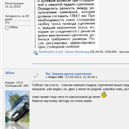
Регистрация:
21.11.2010
Активность за 30
дней
0%
Offline
OpelKadett_E.pdf - Adobe Reader.jpg
(34.29 Кб, 229x360 - просм
SEfun
Re: Замена диска сцепления
«
Ответ #50 :
27-06-2013, 21:35:46 »
Карма: +2/-0
Сейчас так и есть - совсем немного педаль сцепления выше пед
Сообщений: 365
мануала уже видел, но: двиг у меня не родной, коробка тоже, рул
плюс может еще чего-то наколхозили до меня
Короче научному методу не очень верю.