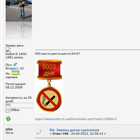
Номер авто:
050-шесть-шесть-шесть-54-07
kadett E 14NV
1991.sedan.
Пол:
Возраст: 42
Из:
,
харьков
Регистрация:
08.12.2009
Активность за 30
дней
0%
Offline
https://www.kadett.in.ua/forum/index.php?topic=35864.0
olss
Re: Замена диска сцепления
Гость
«
Ответ #46 :
20-06-2013, 22:59:14 »