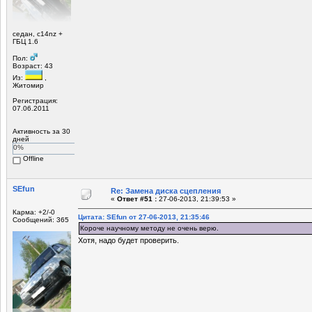
седан, c14nz +
ГБЦ 1.6
Пол:
Возраст: 43
Из:
,
Житомир
Регистрация:
07.06.2011
Активность за 30
дней
0%
Offline
SEfun
Re: Замена диска сцепления
«
Ответ #51 :
27-06-2013, 21:39:53 »
Карма: +2/-0
Цитата: SEfun от 27-06-2013, 21:35:46
Сообщений: 365
Короче научному методу не очень верю.
Хотя, надо будет проверить.