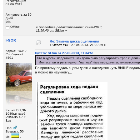
Регистрация:
07.06.2011
Активность за 30
дней
0%
Offline
«
Последнее редактирование: 27-06-2013,
11:50:40 от SEfun
»
I-GOR
Re: Замена диска сцепления
«
Ответ #49 :
27-06-2013, 21:20:29 »
Карма: +43/-0
Цитата: SEfun от 27-06-2013, 11:34:51
Сообщений:
4591
Кто в курсах, подскажите, как правильно регулировать трос сцепле
Или все так и регулируют "на глаз" (все передачи включаются нор
По простому педаль сцепы должна находится чуть ВЫШЕ педали
а можно по научному...
Kadett D 1,3N
1980г.в. карб
PDSI-35 4.с.т.
3дв
Пол:
Возраст: 50
Из:
,