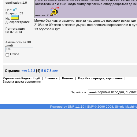
opel kadett 1.6
обязательно? И еще когда сниму сцепление смогу добраться до в
Пол:
Возраст: 53
или нет?
Из:
,
Можно без ямы я заменил все за час дольше накладки искал где 
Днепропетровск
2108 или 09 тютя в тютю и дыркы все совпали переклепал и в пут
Регистрация:
13 обрезал и гут
08.07.2013
Активность за 30
дней
0%
Offline
Страниц:
«««
1
2
3
[
4
]
5
6
7
8
»»»
Украинский Кадетт Клуб
|
Главная
|
Ремонт
|
Коробка передач, сцепление
|
Замена диска сцепления
Перейти в:
Powered by SMF 1.1.19
|
SMF © 2006-2008, Simple Machin