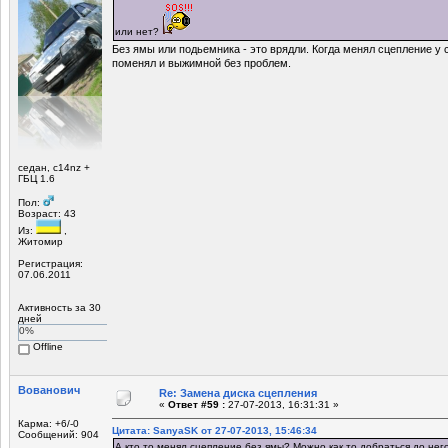
или нет?
Без ямы или подьемника - это врядли. Когда менял сцепление у с
поменял и выжимной без проблем.
седан, c14nz +
ГБЦ 1.6
Пол:
Возраст: 43
Из:
,
Житомир
Регистрация:
07.06.2011
Активность за 30
дней
0%
Offline
Вованович
Re: Замена диска сцепления
«
Ответ #59 :
27-07-2013, 16:31:31 »
Карма: +6/-0
Цитата: SanyaSK от 27-07-2013, 15:46:34
Сообщений: 904
А кто то менял сцепление без ямы? Можно как то добраться до не