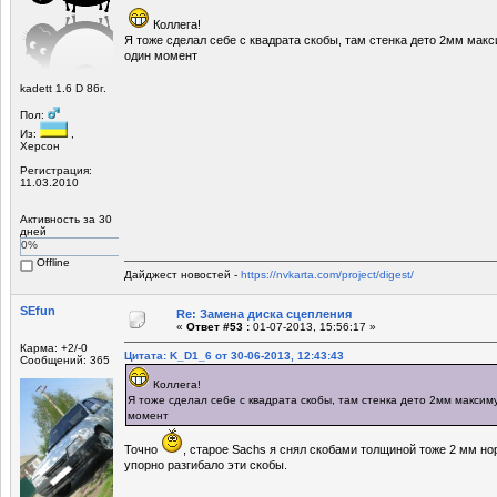
Коллега!
Я тоже сделал себе с квадрата скобы, там стенка дето 2мм мак
один момент
kadett 1.6 D 86г.
Пол:
Из:
,
Херсон
Регистрация:
11.03.2010
Активность за 30
дней
0%
Offline
Дайджест новостей -
https://nvkarta.com/project/digest/
SEfun
Re: Замена диска сцепления
«
Ответ #53 :
01-07-2013, 15:56:17 »
Карма: +2/-0
Цитата: K_D1_6 от 30-06-2013, 12:43:43
Сообщений: 365
Коллега!
Я тоже сделал себе с квадрата скобы, там стенка дето 2мм максим
момент
Точно
, старое Sachs я снял скобами толщиной тоже 2 мм нор
упорно разгибало эти скобы.