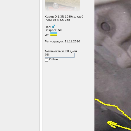
Kadett D 1,3N 1980г.в. карб
PDSI-35 4.с.т. 3дв
Пол:
Возраст: 50
Из:
,
Регистрация: 21.11.2010
Активность за 30 дней
0%
Offline