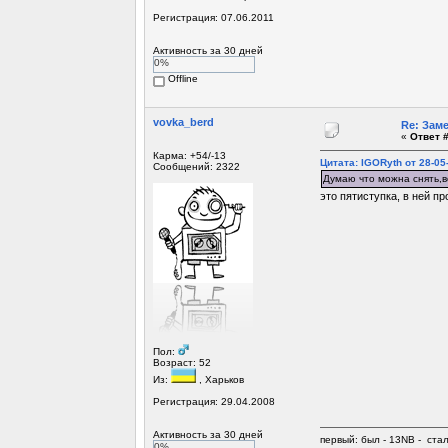
Регистрация: 07.06.2011
Активность за 30 дней
0%
Offline
vovka_berd
Re: Зам
«
Ответ #
Карма: +54/-13
Цитата: IGORyth от 28-05
Сообщений: 2322
Думаю что можна снять,во
это пятиступка, в ней п
Пол:
Возраст: 52
Из:
, Харьков
Регистрация: 29.04.2008
Активность за 30 дней
первый: был - 13NB - ста
0%