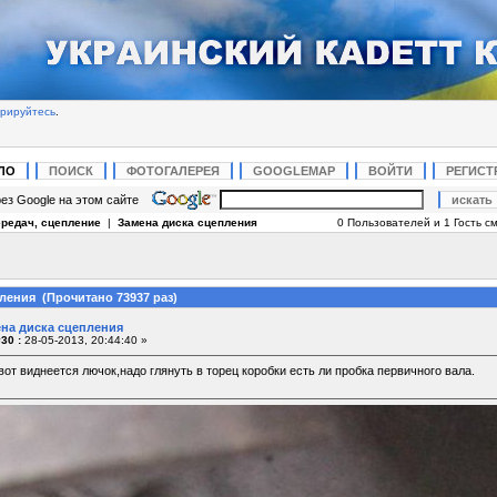
трируйтесь
.
ЛО
ПОИСК
ФОТОГАЛЕРЕЯ
GOOGLEMAP
ВОЙТИ
РЕГИСТ
ез Google на этом сайте
ередач, сцепление
|
Замена диска сцепления
0 Пользователей и 1 Гость см
ления (Прочитано 73937 раз)
ена диска сцепления
30 :
28-05-2013, 20:44:40 »
от виднеется лючок,надо глянуть в торец коробки есть ли пробка первичного вала.