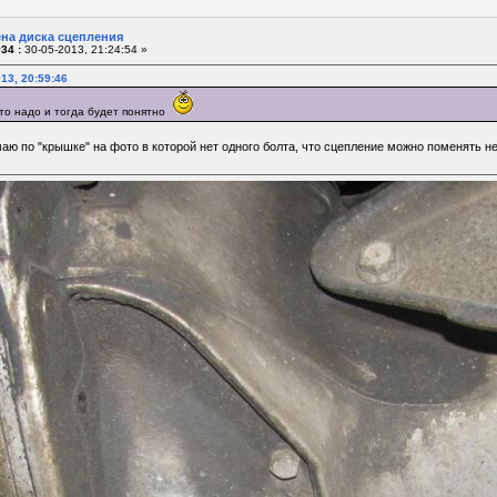
ена диска сцепления
34 :
30-05-2013, 21:24:54 »
13, 20:59:46
то надо и тогда будет понятно
аю по "крышке" на фото в которой нет одного болта, что сцепление можно поменять н