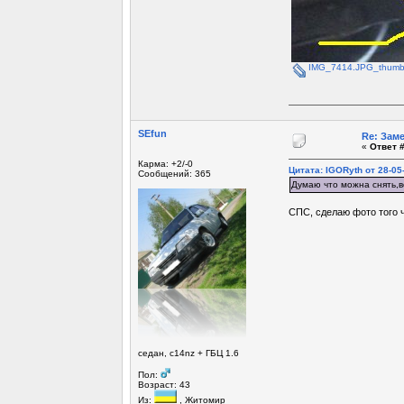
IMG_7414.JPG_thumb
SEfun
Re: Зам
«
Ответ #
Карма: +2/-0
Цитата: IGORyth от 28-05
Сообщений: 365
Думаю что можна снять,во
СПС, сделаю фото того ч
седан, c14nz + ГБЦ 1.6
Пол:
Возраст: 43
Из:
, Житомир