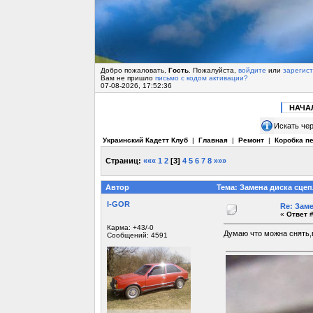
Добро пожаловать,
Гость
. Пожалуйста,
войдите
или
зарегис
Вам не пришло
письмо с кодом активации?
07-08-2026, 17:52:36
НАЧА
Искать чер
Украинский Кадетт Клуб
|
Главная
|
Ремонт
|
Коробка п
Страниц:
«««
1
2
[
3
]
4
5
6
7
8
»»»
Автор
Тема: Замена диска сцеп
I-GOR
Re: Зам
«
Ответ #
Карма: +43/-0
Думаю что можна снять,в
Сообщений: 4591