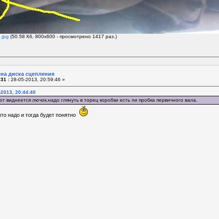
.jpg
(50.58 Кб, 800x600 - просмотрено 1417 раз.)
ена диска сцепления
31 :
28-05-2013, 20:59:46 »
-2013, 20:44:40
т виднеется лючок,надо глянуть в торец коробки есть ли пробка первичного вала.
то надо и тогда будет понятно