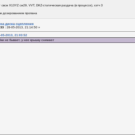
 свсж Х13YZ сж29, VVT, DKZ-статическая раздача (в процессе), хэтч 3
м дозированием пропана
ена диска сцепления
33 :
28-05-2013, 21:14:50 »
-05-2013, 21:03:52
обки не бывает, у нее крышку снимают
.