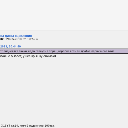
ена диска сцепления
32 :
28-05-2013, 21:03:52 »
-2013, 20:44:40
т виднеется лючок,надо глянуть в торец коробки есть ли пробка первичного вала.
робки не бывает, у нее крышку снимают
л Х13YT сж14, хетч 5 ездим уже 100тык