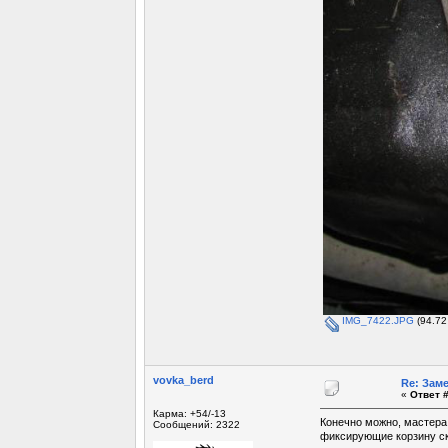
IMG_7422.JPG
(94.72
vovka_berd
Re: Зам
«
Ответ #
Карма: +54/-13
Конечно можно, мастера
Сообщений: 2322
фиксирующие корзину ск