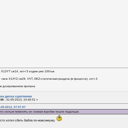
л Х13YT сж14, хетч 5 ездим уже 100тык
 свсж Х13YZ сж29, VVT, DKZ-статическая раздача (в процессе), хэтч 3
м дозированием пропана
ена диска сцепления
36 :
31-05-2013, 10:46:51 »
-05-2013, 07:57:07
что нельзя поменять не снимая коробки пошли подальше.
сто хотел сбить бабла по-максимуму.