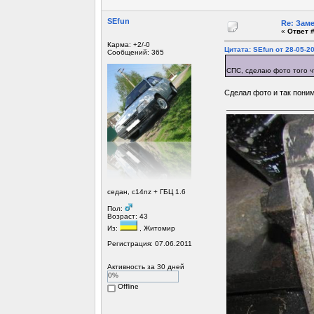
SEfun
Re: Зам
«
Ответ #
Карма: +2/-0
Цитата: SEfun от 28-05-20
Сообщений: 365
СПС, сделаю фото того ч
Сделал фото и так поним
седан, c14nz + ГБЦ 1.6
Пол:
Возраст: 43
Из:
, Житомир
Регистрация: 07.06.2011
Активность за 30 дней
0%
Offline