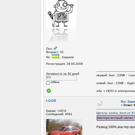
Пол:
Возраст: 52
Из:
, Харьков
Регистрация: 29.04.2008
Активность за 30 дней
первый: был - 13NB - ста
0%
Offline
новый, был - 13NB - будет
оба с СЕКУ и электронны
I-GOR
Re: Зам
«
Ответ #
Карма: +43/-0
Цитата: vovka_berd от 31
Сообщений: 4591
мастера который сказал 
Развод 100%,мастер про