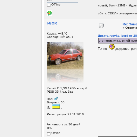
Offline
новый, был - 13NB - будет
оба с СЕКУ и электронны
I-GOR
Re: Зам
«
Ответ #
Карма: +43/-0
Цитата: vovka_berd от 28
Сообщений: 4591
это пятиступка, в ней пр
Точно
,недосмотрел
Kadett D 1,3N 1980г.в. карб
PDSI-35 4.с.т. 3дв
Пол:
Возраст: 50
Из:
,
Регистрация: 21.11.2010
Активность за 30 дней
0%
Offline