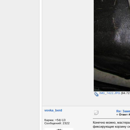
IMG_7422.JPG
(94.72
vovka_berd
Re: Зам
«
Ответ #
Карма: +54/-13
Конечно можно, мастера
Сообщений: 2322
фиксирующие корзину ск