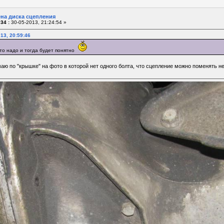
ена диска сцепления
34 :
30-05-2013, 21:24:54 »
13, 20:59:46
то надо и тогда будет понятно
аю по "крышке" на фото в которой нет одного болта, что сцепление можно поменять н