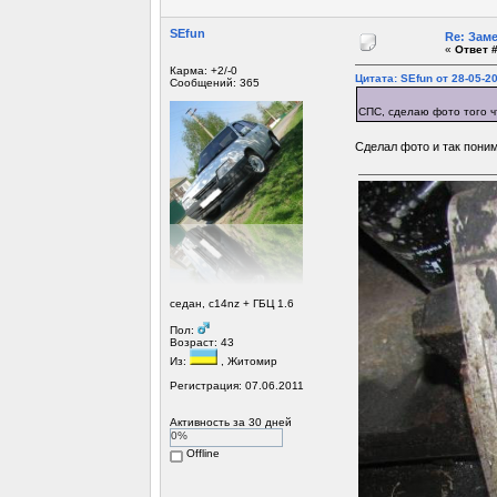
SEfun
Re: Зам
«
Ответ #
Карма: +2/-0
Цитата: SEfun от 28-05-20
Сообщений: 365
СПС, сделаю фото того ч
Сделал фото и так поним
седан, c14nz + ГБЦ 1.6
Пол:
Возраст: 43
Из:
, Житомир
Регистрация: 07.06.2011
Активность за 30 дней
0%
Offline