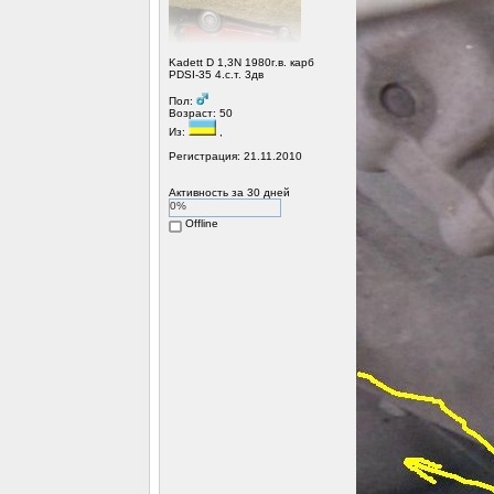
Kadett D 1,3N 1980г.в. карб
PDSI-35 4.с.т. 3дв
Пол:
Возраст: 50
Из:
,
Регистрация: 21.11.2010
Активность за 30 дней
0%
Offline