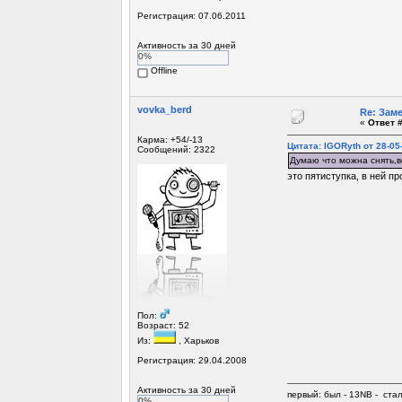
Регистрация: 07.06.2011
Активность за 30 дней
0%
Offline
vovka_berd
Re: Зам
«
Ответ #
Карма: +54/-13
Цитата: IGORyth от 28-05
Сообщений: 2322
Думаю что можна снять,во
это пятиступка, в ней п
Пол:
Возраст: 52
Из:
, Харьков
Регистрация: 29.04.2008
Активность за 30 дней
первый: был - 13NB - ста
0%