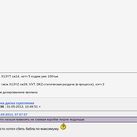
л Х13YT сж14, хетч 5 ездим уже 100тык
 свсж Х13YZ сж29, VVT, DKZ-статическая раздача (в процессе), хэтч 3
м дозированием пропана
ена диска сцепления
36 :
31-05-2013, 10:46:51 »
-05-2013, 07:57:07
что нельзя поменять не снимая коробки пошли подальше.
сто хотел сбить бабла по-максимуму.