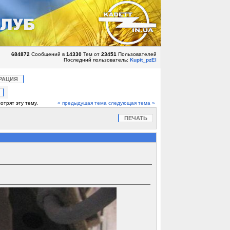
684872
Сообщений в
14330
Тем от
23451
Пользователей
Последний пользователь:
Kupit_pzEl
РАЦИЯ
отрят эту тему.
« предыдущая тема
следующая тема »
ПЕЧАТЬ