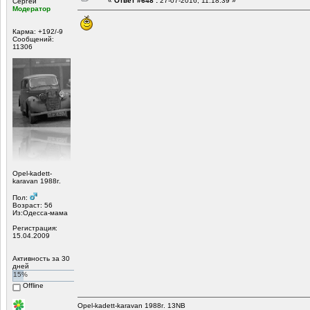
«
Ответ #648 :
27-07-2016, 11:18:39 »
Сергей
Модератор
Карма: +192/-9
Сообщений:
11306
Opel-kadett-
karavan 1988г.
Пол:
Возраст: 56
Из:Одесса-мама
Регистрация:
15.04.2009
Активность за 30
дней
15%
Offline
Opel-kadett-karavan 1988г. 13NB