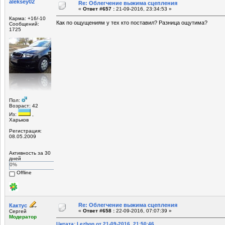
aleksey02
Re: Облегчение выжима сцепления
«
Ответ #657 :
21-09-2016, 23:34:53 »
Карма: +16/-10
Как по ощущениям у тех кто поставил? Разница ощутима?
Сообщений:
1725
Пол:
Возраст: 42
Из:
,
Харьков
Регистрация:
08.05.2009
Активность за 30
дней
0%
Offline
Re: Облегчение выжима сцепления
Кактус
«
Ответ #658 :
22-09-2016, 07:07:39 »
Сергей
Модератор
Цитата: Lezbon от 21-09-2016, 21:50:46