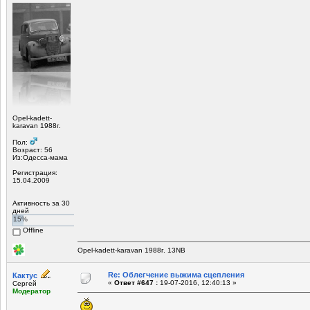
Opel-kadett-
karavan 1988г.
Пол:
Возраст: 56
Из:Одесса-мама
Регистрация:
15.04.2009
Активность за 30
дней
15%
Offline
Opel-kadett-karavan 1988г. 13NB
Re: Облегчение выжима сцепления
Кактус
«
Ответ #647 :
19-07-2016, 12:40:13 »
Сергей
Модератор