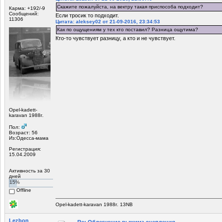
Скажите пожалуйста, на вектру такая приспособа подходит?
Карма: +192/-9
Сообщений:
Если тросик то подходит.
11306
Цитата: aleksey02 от 21-09-2016, 23:34:53
Как по ощущениям у тех кто поставил? Разница ощутима?
Кто-то чувствует разницу, а кто и не чувствует.
Opel-kadett-
karavan 1988г.
Пол:
Возраст: 56
Из:Одесса-мама
Регистрация:
15.04.2009
Активность за 30
дней
15%
Offline
Opel-kadett-karavan 1988г. 13NB
Lezbon
Re: Облегчение выжима сцепления