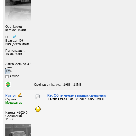
Opel-kadett-
karavan 1988г.
Пол:
Возраст: 56
Из:Одесса-мама
Регистрация:
15.04.2009
Активность за 30
дней
15%
Offline
Opel-kadett-karavan 1988г. 13NB
Re: Облегчение выжима сцепления
Кактус
«
Ответ #651 :
05-08-2016, 08:23:50 »
Сергей
Модератор
Карма: +192/-9
Сообщений:
11306