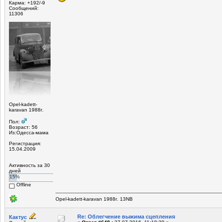
Карма: +192/-9
Сообщений:
11306
Opel-kadett-
karavan 1988г.
Пол:
Возраст: 56
Из:Одесса-мама
Регистрация:
15.04.2009
Активность за 30
дней
15%
Offline
Opel-kadett-karavan 1988г. 13NB
Re: Облегчение выжима сцепления
Кактус