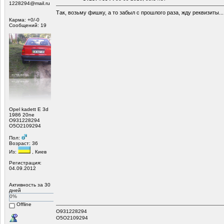
1228294@mail.ru
Так, возьму фишку, а то забыл с прошлого раза, жду реквизиты...
Карма: +0/-0
Сообщений: 19
Opel kadett E 3d
1986 20ne
О931228294
О5О2109294
Пол:
Возраст: 36
Из:
, Киев
Регистрация:
04.09.2012
Активность за 30
дней
0%
Offline
О931228294
О5О2109294