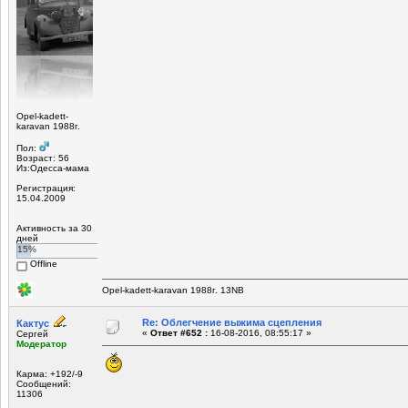
Opel-kadett-
karavan 1988г.
Пол:
Возраст: 56
Из:Одесса-мама
Регистрация:
15.04.2009
Активность за 30
дней
15%
Offline
Opel-kadett-karavan 1988г. 13NB
Re: Облегчение выжима сцепления
Кактус
«
Ответ #652 :
16-08-2016, 08:55:17 »
Сергей
Модератор
Карма: +192/-9
Сообщений:
11306