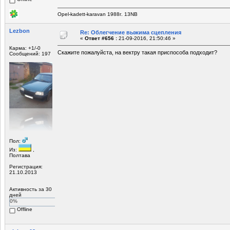
Opel-kadett-karavan 1988г. 13NB
Lezbon
Re: Облегчение выжима сцепления
«
Ответ #656 :
21-09-2016, 21:50:46 »
Карма: +1/-0
Скажите пожалуйста, на вектру такая приспособа подходит?
Сообщений: 197
Пол:
Из:
,
Полтава
Регистрация:
21.10.2013
Активность за 30
дней
0%
Offline