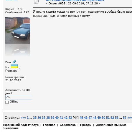
«
Ответ #659 :
22-09-2016, 07:11:26 »
Карма: +1/-0
Я после кадета когда на вектру сел, сцепление вообще было де
Сообщений: 197
подкачал, практически привык к нему.
Пол:
Из:
,
Полтава
Регистрация:
21.10.2013
Активность за 30
дней
0%
Offline
Страниц:
«««
1
...
35
36
37
38
39
40
41
42
43
[
44
]
45
46
47
48
49
50
51
52
53
...
57
»»
Украинский Кадетт Клуб
|
Главная
|
Барахолка
|
Продам
|
Облегчение выжима
сцепления