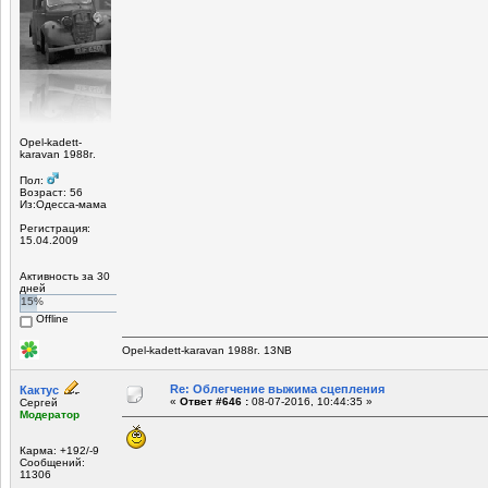
Opel-kadett-
karavan 1988г.
Пол:
Возраст: 56
Из:Одесса-мама
Регистрация:
15.04.2009
Активность за 30
дней
15%
Offline
Opel-kadett-karavan 1988г. 13NB
Re: Облегчение выжима сцепления
Кактус
«
Ответ #646 :
08-07-2016, 10:44:35 »
Сергей
Модератор
Карма: +192/-9
Сообщений:
11306