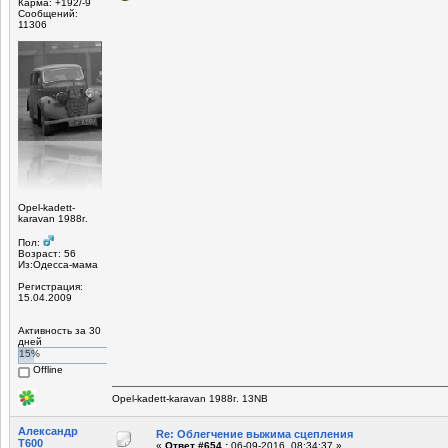
Карма: +192/-9
Сообщений:
11306
Opel-kadett-
karavan 1988г.
Пол:
Возраст: 56
Из:Одесса-мама
Регистрация:
15.04.2009
Активность за 30
дней
15%
Offline
Opel-kadett-karavan 1988г. 13NB
Александр
Re: Облегчение выжима сцепления
T600
«
Ответ #654 :
06-09-2016, 08:34:37 »