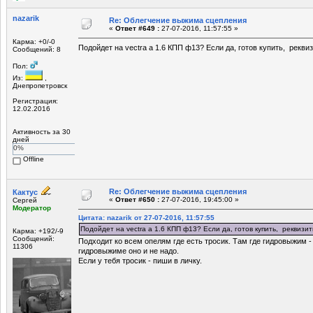
nazarik
Re: Облегчение выжима сцепления
«
Ответ #649 :
27-07-2016, 11:57:55 »
Карма: +0/-0
Подойдет на vectra a 1.6 КПП ф13? Если да, готов купить, рекв
Сообщений: 8
Пол:
Из:
,
Днепропетровск
Регистрация:
12.02.2016
Активность за 30
дней
0%
Offline
Re: Облегчение выжима сцепления
Кактус
«
Ответ #650 :
27-07-2016, 19:45:00 »
Сергей
Модератор
Цитата: nazarik от 27-07-2016, 11:57:55
Подойдет на vectra a 1.6 КПП ф13? Если да, готов купить, реквизи
Карма: +192/-9
Сообщений:
Подходит ко всем опелям где есть тросик. Там где гидровыжим - 
11306
гидровыжиме оно и не надо.
Если у тебя тросик - пиши в личку.