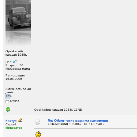
Opel-kadett-
karavan 1988г.
Пол:
Возраст: 56
Из:Одесса-мама
Регистрация:
15.04.2009
Активность за 30
дней
15%
Offline
Opel-kadett-karavan 1988г. 13NB
Re: Облегчение выжима сцепления
Кактус
«
Ответ #653 :
05-09-2016, 14:07:40 »
Сергей
Модератор