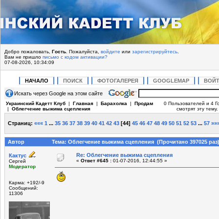
Добро пожаловать,
Гость
. Пожалуйста,
войдите
или
зарегистрируйтесь
.
Вам не пришло
письмо с кодом активации?
07-08-2026, 10:34:09
НАЧАЛО
ПОИСК
ФОТОГАЛЕРЕЯ
GOOGLEMAP
ВОЙ
Искать через Google на этом сайте
Украинский Кадетт Клуб
|
Главная
|
Барахолка
|
Продам
0 Пользователей и 4 Г
|
Облегчение выжима сцепления
смотрят эту тему.
Страниц:
«««
1
...
35
36
37
38
39
40
41
42
43
[
44
]
45
46
47
48
49
50
51
52
53
...
57
»»
Автор
Тема: Облегчение выжима сцепления (Прочитано 397025 раз
Re: Облегчение выжима сцепления
Кактус
«
Ответ #645 :
01-07-2016, 12:44:55 »
Сергей
Модератор
Карма: +192/-9
Сообщений:
11306