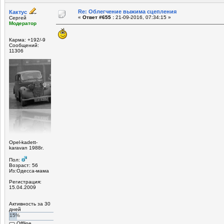
Re: Облегчение выжима сцепления
Кактус
«
Ответ #655 :
21-09-2016, 07:34:15 »
Сергей
Модератор
Карма: +192/-9
Сообщений:
11306
Opel-kadett-
karavan 1988г.
Пол:
Возраст: 56
Из:Одесса-мама
Регистрация:
15.04.2009
Активность за 30
дней
15%
Offline