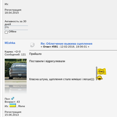
Из:
Регистрация:
18.04.2015
Активность за 30
дней
0%
Offline
M1shka
Re: Облегчение выжима сцепления
«
Ответ #591 :
12-02-2016, 19:06:01 »
Карма: +2/-0
Прийшло
Сообщений: 121
Поставили і відрегулювали
Класна штука, щеплення стало мякіше і легше)))
Пол:
Возраст: 43
Из:
, Rivne
Регистрация:
15.06.2013