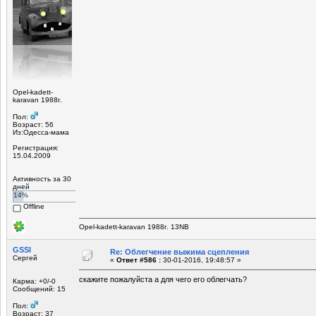
Opel-kadett-
karavan 1988г.
Пол:
Возраст: 56
Из:Одесса-мама
Регистрация:
15.04.2009
Активность за 30
дней
14%
Offline
Opel-kadett-karavan 1988г. 13NB
GSSI
Re: Облегчение выжима сцепления
Сергей
«
Ответ #586 :
30-01-2016, 19:48:57 »
скажите пожалуйста а для чего его облегчать?
Карма: +0/-0
Сообщений: 15
Пол:
Возраст: 37