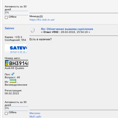
Активность за 30
дней
0%
Мемедь))))
Offline
https://61-club.in.ua/
Satevo
Re: Облегчение выжима сцепления
«
Ответ #592 :
28-02-2016, 15:54:19 »
Карма: +15/-1
Есть в наличии?
Сообщений: 554
Номер авто:
Audi A6 Quattro
Пол:
Возраст: 46
Из:
,
Великодолинское
Регистрация:
06.02.2015
Активность за 30
дней
0%
Offline
Магазин
Мой сайт