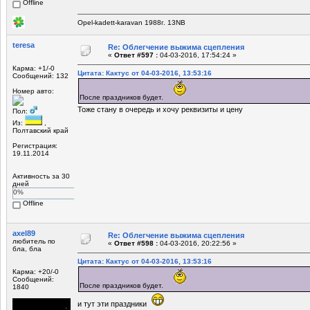
Offline
Opel-kadett-karavan 1988г. 13NB
teresa
Re: Облегчение выжима сцепления
«
Ответ #597 :
04-03-2016, 17:54:24 »
Карма: +1/-0
Цитата: Кактус от 04-03-2016, 13:53:16
Сообщений: 132
Номер авто:
После праздников будет.
Тоже стану в очередь и хочу реквизиты и цену
Пол:
Из:
,
Полтавский край
Регистрация:
19.11.2014
Активность за 30
дней
0%
Offline
axel89
Re: Облегчение выжима сцепления
любитель по
«
Ответ #598 :
04-03-2016, 20:22:56 »
бла, бла
Цитата: Кактус от 04-03-2016, 13:53:16
Карма: +20/-0
Сообщений:
После праздников будет.
1840
и тут эти праздники