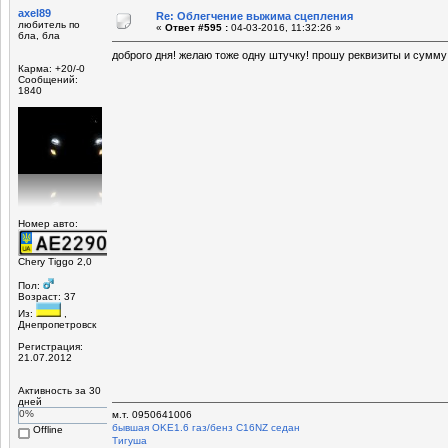
axel89
Re: Облегчение выжима сцепления
любитель по
«
Ответ #595 :
04-03-2016, 11:32:26 »
бла, бла
доброго дня! желаю тоже одну штучку! прошу реквизиты и сумму
Карма: +20/-0
Сообщений:
1840
Номер авто:
Chery Tiggo 2,0
Пол:
Возраст: 37
Из:
,
Днепропетровск
Регистрация:
21.07.2012
Активность за 30
дней
0%
м.т. 0950641006
бывшая OKЕ1.6 газ/бенз C16NZ седан
Offline
Tигуша