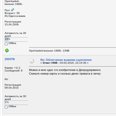
Opel-kadett-
karavan 1988г.
Пол:
Возраст: 56
Из:Одесса-мама
Регистрация:
15.04.2009
Активность за 30
дней
14%
Offline
Opel-kadett-karavan 1988г. 13NB
250478i
Re: Облегчение выжима сцепления
«
Ответ #588 :
03-02-2016, 22:15:36 »
Карма: +1/-1
Можно и мне одно это изобретение в Депродзержинск.
Сообщений: 8
Скиньте номер карты и сколько денег привата в личку
Из:
Регистрация:
09.04.2015
Активность за 30
дней
0%
Offline