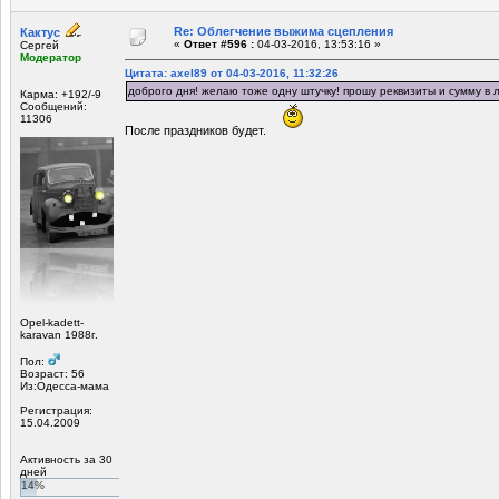
Re: Облегчение выжима сцепления
Кактус
«
Ответ #596 :
04-03-2016, 13:53:16 »
Сергей
Модератор
Цитата: axel89 от 04-03-2016, 11:32:26
доброго дня! желаю тоже одну штучку! прошу реквизиты и сумму в 
Карма: +192/-9
Сообщений:
11306
После праздников будет.
Opel-kadett-
karavan 1988г.
Пол:
Возраст: 56
Из:Одесса-мама
Регистрация:
15.04.2009
Активность за 30
дней
14%