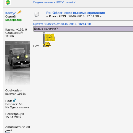
Подключение к HDTV онлайн!
Re: Облегчение выжима сцепления
Кактус
«
Ответ #593 :
28-02-2016, 17:31:38 »
Сергей
Модератор
Цитата: Satevo от 28-02-2016, 15:54:19
Есть в наличии?
Карма: +192/-9
Сообщений:
11306
Есть.
Opel-kadett-
karavan 1988г.
Пол:
Возраст: 56
Из:Одесса-мама
Регистрация:
15.04.2009
Активность за 30
дней