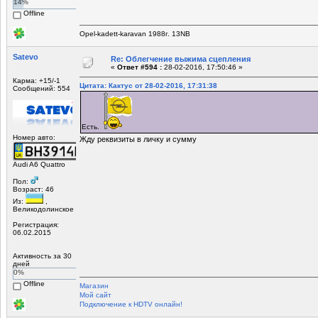
14%
Offline
Opel-kadett-karavan 1988г. 13NB
Satevo
Re: Облегчение выжима сцепления
«
Ответ #594 :
28-02-2016, 17:50:46 »
Карма: +15/-1
Цитата: Кактус от 28-02-2016, 17:31:38
Сообщений: 554
Есть.
Номер авто:
Жду реквизиты в личку и сумму
Audi A6 Quattro
Пол:
Возраст: 46
Из:
,
Великодолинское
Регистрация:
06.02.2015
Активность за 30
дней
0%
Offline
Магазин
Мой сайт
Подключение к HDTV онлайн!