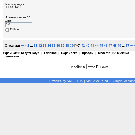
Регистрация:
14.07.2014
Активность за 30
дней
0%
Offline
Страниц:
«««
1
...
31
32
33
34
35
36
37
38
39
[
40
]
41
42
43
44
45
46
47
48
49
...
57
»»
Украинский Кадетт Клуб
|
Главная
|
Барахолка
|
Продам
|
Облегчение выжима
сцепления
Перейти в:
Powered by SMF 1.1.19
|
SMF © 2006-2008, Simple Machin