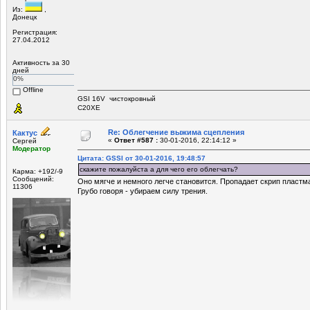
Из:
,
Донецк
Регистрация:
27.04.2012
Активность за 30
дней
0%
Offline
GSI 16V чистокровный
С20ХЕ
Re: Облегчение выжима сцепления
Кактус
«
Ответ #587 :
30-01-2016, 22:14:12 »
Сергей
Модератор
Цитата: GSSI от 30-01-2016, 19:48:57
скажите пожалуйста а для чего его облегчать?
Карма: +192/-9
Сообщений:
Оно мягче и немного легче становится. Пропадает скрип пластм
11306
Грубо говоря - убираем силу трения.