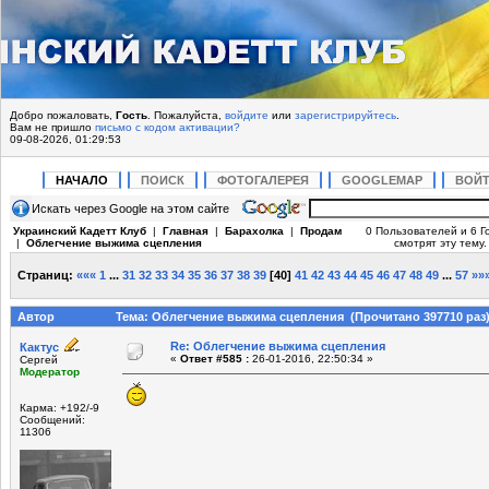
Добро пожаловать,
Гость
. Пожалуйста,
войдите
или
зарегистрируйтесь
.
Вам не пришло
письмо с кодом активации?
09-08-2026, 01:29:53
НАЧАЛО
ПОИСК
ФОТОГАЛЕРЕЯ
GOOGLEMAP
ВОЙ
Искать через Google на этом сайте
Украинский Кадетт Клуб
|
Главная
|
Барахолка
|
Продам
0 Пользователей и 6 Г
|
Облегчение выжима сцепления
смотрят эту тему.
Страниц:
«««
1
...
31
32
33
34
35
36
37
38
39
[
40
]
41
42
43
44
45
46
47
48
49
...
57
»»
Автор
Тема: Облегчение выжима сцепления (Прочитано 397710 раз
Re: Облегчение выжима сцепления
Кактус
«
Ответ #585 :
26-01-2016, 22:50:34 »
Сергей
Модератор
Карма: +192/-9
Сообщений:
11306