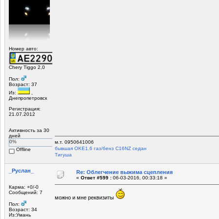
Номер авто:
Chery Tiggo 2,0
Пол:
Возраст: 37
Из:
,
Днепропетровск
Регистрация:
21.07.2012
Активность за 30
дней
0%
м.т. 0950641006
бывшая OKЕ1.6 газ/бенз C16NZ седан
Offline
Tигуша
_Руслан_
Re: Облегчение выжима сцепления
«
Ответ #599 :
06-03-2016, 00:33:18 »
Карма: +0/-0
Сообщений: 7
можно и мне реквизиты
Пол:
Возраст: 34
Из:Умань