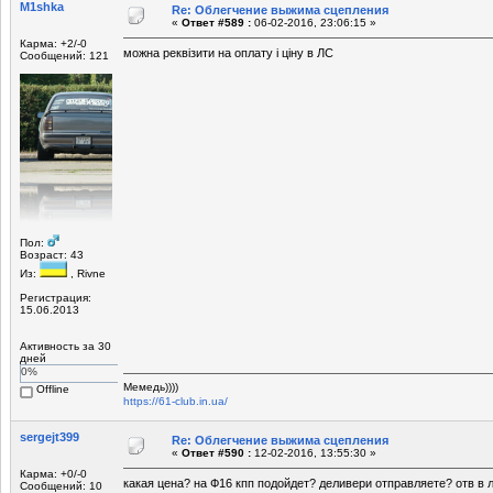
M1shka
Re: Облегчение выжима сцепления
«
Ответ #589 :
06-02-2016, 23:06:15 »
Карма: +2/-0
можна реквізити на оплату і ціну в ЛС
Сообщений: 121
Пол:
Возраст: 43
Из:
, Rivne
Регистрация:
15.06.2013
Активность за 30
дней
0%
Мемедь))))
Offline
https://61-club.in.ua/
sergejt399
Re: Облегчение выжима сцепления
«
Ответ #590 :
12-02-2016, 13:55:30 »
Карма: +0/-0
какая цена? на Ф16 кпп подойдет? деливери отправляете? отв в 
Сообщений: 10