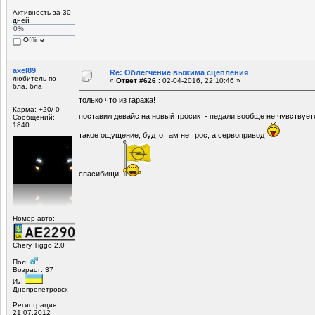
Активность за 30
дней
0%
Offline
axel89
Re: Облегчение выжима сцепления
любитель по
«
Ответ #626 :
02-04-2016, 22:10:46 »
бла, бла
только что из гаража!
Карма: +20/-0
поставил девайс на новый тросик - педали вообще не чувствуе
Сообщений:
1840
такое ощущение, будто там не трос, а сервопривод
спасибищи
Номер авто:
Chery Tiggo 2,0
Пол:
Возраст: 37
Из:
,
Днепропетровск
Регистрация:
21.07.2012