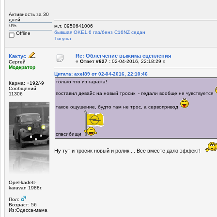
Активность за 30
дней
0%
м.т. 0950641006
бывшая OKЕ1.6 газ/бенз C16NZ седан
Offline
Tигуша
Re: Облегчение выжима сцепления
Кактус
«
Ответ #627 :
02-04-2016, 22:18:29 »
Сергей
Модератор
Цитата: axel89 от 02-04-2016, 22:10:46
только что из гаража!
Карма: +192/-9
Сообщений:
поставил девайс на новый тросик - педали вообще не чувствуется
11306
такое ощущение, будто там не трос, а сервопривод
спасибищи
Ну тут и тросик новый и ролик ... Все вместе дало эффект!
Opel-kadett-
karavan 1988г.
Пол:
Возраст: 56
Из:Одесса-мама