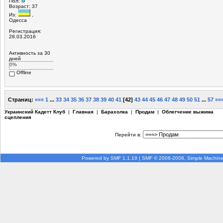
Пол:
Возраст: 37
Из:
,
Одесса
Регистрация:
28.03.2016
Активность за 30
дней
0%
Offline
Страниц:
«««
1
...
33
34
35
36
37
38
39
40
41
[
42
]
43
44
45
46
47
48
49
50
51
...
57
»»
Украинский Кадетт Клуб
|
Главная
|
Барахолка
|
Продам
|
Облегчение выжима
сцепления
Перейти в:
Powered by SMF 1.1.19
|
SMF © 2006-2008, Simple Machin