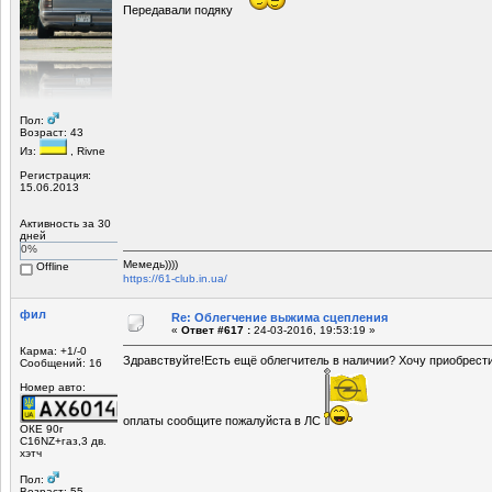
Передавали подяку
Пол:
Возраст: 43
Из:
, Rivne
Регистрация:
15.06.2013
Активность за 30
дней
0%
Мемедь))))
Offline
https://61-club.in.ua/
фил
Re: Облегчение выжима сцепления
«
Ответ #617 :
24-03-2016, 19:53:19 »
Карма: +1/-0
Здравствуйте!Есть ещё облегчитель в наличии? Хочу приобрести
Сообщений: 16
Номер авто:
оплаты сообщите пожалуйста в ЛС
ОКЕ 90г
С16NZ+газ,3 дв.
хэтч
Пол:
Возраст: 55