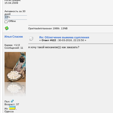
Регистрация:
15.04.2009
Активность за 30
дней
13%
Offline
Opel-kadett-karavan 1988г. 13NB
Илья Спасюк
Re: Облегчение выжима сцепления
«
Ответ #622 :
30-03-2016, 22:23:50 »
Карма: +1/-0
я хочу такой механизм))) как заказать?
Сообщений: 11
Пол:
Возраст: 37
Из:
,
Одесса