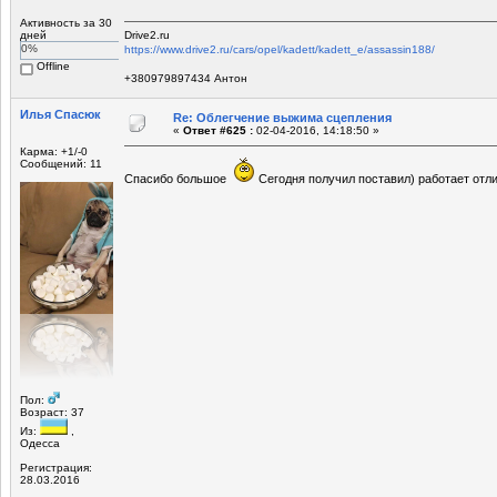
Активность за 30
дней
Drive2.ru
0%
https://www.drive2.ru/cars/opel/kadett/kadett_e/assassin188/
Offline
+380979897434 Антон
Илья Спасюк
Re: Облегчение выжима сцепления
«
Ответ #625 :
02-04-2016, 14:18:50 »
Карма: +1/-0
Сообщений: 11
Спасибо большое
Сегодня получил поставил) работает от
Пол:
Возраст: 37
Из:
,
Одесса
Регистрация:
28.03.2016