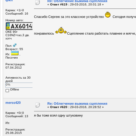
Re: Облегчение выжима сцепления
«
Ответ #619 :
29-03-2016, 20:01:18 »
Карма: +1/-0
Сообщений: 16
Спасибо Сергею за это классное устройство
Сегодня получ
Номер авто:
ОКЕ 90г
понравилось
Сцепление стало работать плавнее и мягч
С16NZ+газ,3 дв.
хэтч
Пол:
Возраст: 55
Из:
,
Песочин
Регистрация:
07.04.2012
Активность за 30
дней
0%
Offline
merss420
Re: Облегчение выжима сцепления
«
Ответ #620 :
29-03-2016, 20:28:52 »
Карма: +0/-0
я бы тоже взял одну штуковину
Сообщений: 13
Из:
Регистрация:
25.06.2015