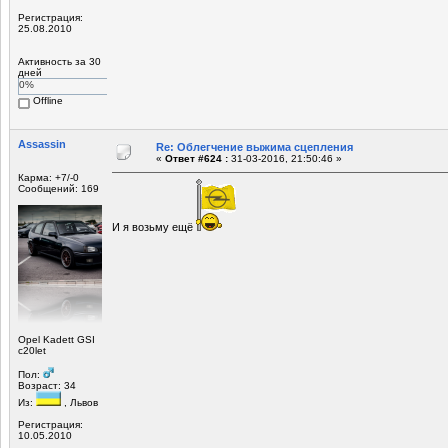
Регистрация:
25.08.2010
Активность за 30
дней
0%
Offline
Assassin
Re: Облегчение выжима сцепления
«
Ответ #624 :
31-03-2016, 21:50:46 »
Карма: +7/-0
Сообщений: 169
И я возьму ещё
Opel Kadett GSI
c20let
Пол:
Возраст: 34
Из:
, Львов
Регистрация:
10.05.2010