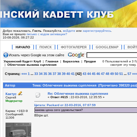
Добро пожаловать,
Гость
. Пожалуйста,
войдите
или
зарегистрируйтесь
.
Вам не пришло
письмо с кодом активации?
10-08-2026, 06:27:22
НАЧАЛО
ПОИСК
ФОТОГАЛЕРЕЯ
GOOGLEMAP
ВОЙ
Искать через Google на этом сайте
Украинский Кадетт Клуб
|
Главная
|
Барахолка
|
Продам
0 Пользователей и 3 Г
|
Облегчение выжима сцепления
смотрят эту тему.
Страниц:
«««
1
...
33
34
35
36
37
38
39
40
41
[
42
]
43
44
45
46
47
48
49
50
51
...
57
»»
Автор
Тема: Облегчение выжима сцепления (Прочитано 398320 раз
Re: Облегчение выжима сцепления
Кактус
«
Ответ #615 :
22-03-2016, 12:35:55 »
Сергей
Модератор
Цитата: Packard от 22-03-2016, 07:07:59
какова цена сего удовольствия?
Карма: +192/-9
Сообщений:
80грн шт.
11306