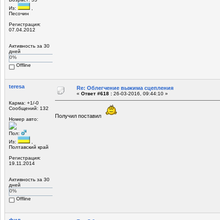
Из:
,
Песочин
Регистрация:
07.04.2012
Активность за 30
дней
0%
Offline
teresa
Re: Облегчение выжима сцепления
«
Ответ #618 :
26-03-2016, 09:44:10 »
Карма: +1/-0
Сообщений: 132
Получил поставил
Номер авто:
Пол:
Из:
,
Полтавский край
Регистрация:
19.11.2014
Активность за 30
дней
0%
Offline
фил