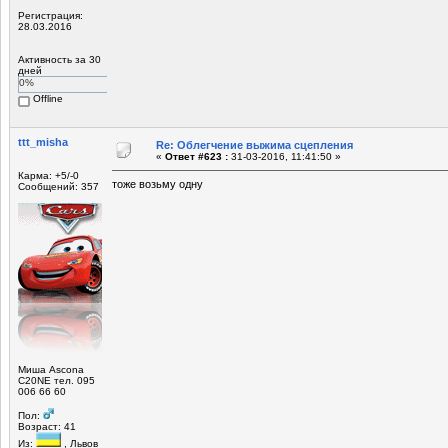
Регистрация:
28.03.2016
Активность за 30
дней
0%
Offline
ttt_misha
Re: Облегчение выжима сцепления
«
Ответ #623 :
31-03-2016, 11:41:50 »
Карма: +5/-0
тоже возьму одну
Сообщений: 357
Миша Ascona
C20NE тел. 095
006 66 60
Пол:
Возраст: 41
Из:
, Львов