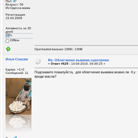
Пол:
Возраст: 56
Из:Одесса-мама
Регистрация:
15.04.2009
Активность за 30
дней
13%
Offline
Opel-kadett-karavan 1988г. 13NB
Илья Спасюк
Re: Облегчение выжима сцепления
«
Ответ #629 :
14-04-2016, 04:46:25 »
Карма: +1/-0
Подскажите пожалуйста, для облегчения выжима можно ли б.у 
Сообщений: 11
вроде масла?