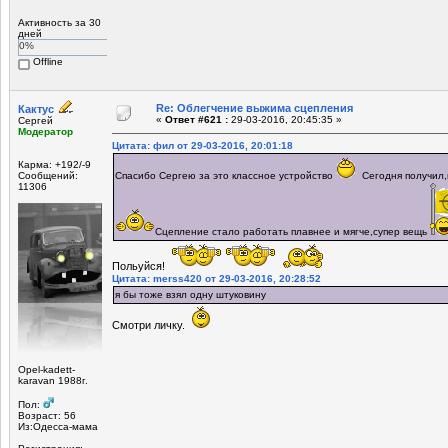
Активность за 30
дней
0%
Offline
Re: Облегчение выжима сцепления
Кактус
«
Ответ #621 :
29-03-2016, 20:45:35 »
Сергей
Модератор
Цитата: фил от 29-03-2016, 20:01:18
Карма: +192/-9
Сообщений:
Спасибо Сергею за это классное устройство
Сегодня получил,
11306
Сцепление стало работать плавнее и мягче,супер вещь
Польуйся!
Цитата: merss420 от 29-03-2016, 20:28:52
я бы тоже взял одну штуковину
Смотри личку.
Opel-kadett-
karavan 1988г.
Пол:
Возраст: 56
Из:Одесса-мама