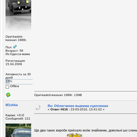
Opel-kadett-
karavan 1988г.
Пол:
Возраст: 56
Из:Одесса-мама
Регистрация:
15.04.2009
Активность за 30
дней
13%
Offline
Opel-kadett-karavan 1988г. 13NB
M1shka
Re: Облегчение выжима сцепления
«
Ответ #616 :
23-03-2016, 13:41:02 »
Карма: +2/-0
Сообщений: 121
Ще два таких вироби приїхало моїм знайомим, довольні шо слон