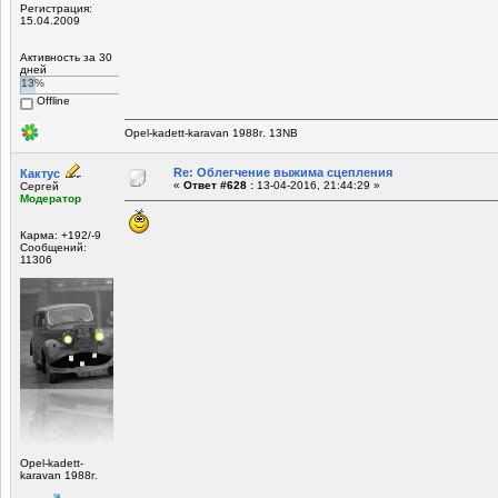
Регистрация:
15.04.2009
Активность за 30
дней
13%
Offline
Opel-kadett-karavan 1988г. 13NB
Re: Облегчение выжима сцепления
Кактус
«
Ответ #628 :
13-04-2016, 21:44:29 »
Сергей
Модератор
Карма: +192/-9
Сообщений:
11306
Opel-kadett-
karavan 1988г.