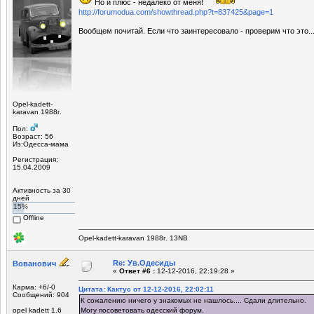
Но и плюс - недалеко от меня!
http://forumodua.com/showthread.php?t=837425&page=1
Вообщем почитай. Если что заинтересовало - проверим что это.
Opel-kadett-
karavan 1988г.
Пол:
Возраст: 56
Из:Одесса-мама
Регистрация:
15.04.2009
Активность за 30
дней
15%
Offline
Opel-kadett-karavan 1988г. 13NB
Re: Ув.Одесиды
Вованович
«
Ответ #6 :
12-12-2016, 22:19:28 »
Карма: +6/-0
Цитата: Кактус от 12-12-2016, 22:02:11
Сообщений: 904
К сожалению ничего у знакомых не нашлось.... Сдали длительно.
opel kadett 1.6
Могу посоветовать одесский форум.