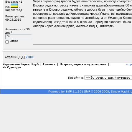
Через Кировоград трасса будет поинтересней, но когда съедите 
Возраст: 41
Кировоградскую трассу начнется плохая дорога(километров 80 я
Из:
,
въедите в Кировоградскую область дорога будет получше(но бето
Кировоград
посоветовал поехать до Кировограда через Умань, вы накидывае
Регистрация:
основное расстояние вы едите по автобаму, а от Уманя до Киров
09.02.2015
ездил месяц назад то 5-ю не выключал... средняя скорость была 
Днепра через Александрию, Желтые Воды, Пятихатки.
Активность за 30
дней
0%
Offline
Страниц:
[
1
]
2
»»»
Украинский Кадетт Клуб
|
Главная
|
Встречи, отдых и путешествия
|
« п
Ув.Одесиды
Перейти в:
Powered by SMF 1.1.19
|
SMF © 2006-2008, Simple Machin