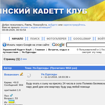
Добро пожаловать,
Гость
. Пожалуйста,
войдите
или
зарегистрируйтесь
.
Вам не пришло
письмо с кодом активации?
08-08-2026, 00:53:54
НАЧАЛО
ПОИСК
ФОТОГАЛЕРЕЯ
GOOGLEMAP
ВОЙ
Искать через Google на этом сайте
Украинский Кадетт Клуб
|
Главная
|
Встречи, отдых и
0 Пользователей и 1 Гос
путешествия
|
Ув.Одесиды
смотрят эту тему.
Страниц:
[
1
]
2
»»»
Автор
Тема: Ув.Одесиды (Прочитано 9654 раз)
Ув.Одесиды
Вованович
«
:
11-12-2016, 16:03:39 »
Карма: +6/-0
Буду ехать к сыну на присягу 24 числа в село Полиево Беляевск
Сообщений: 904
пару дней дом или квартиру буду рад любой помощи
opel kadett 1.6
Пол:
Возраст: 53
Из:
,
Днепропетровск