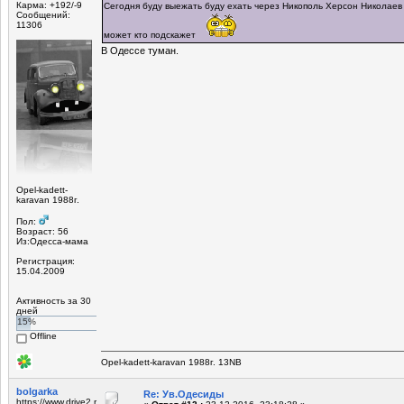
Карма: +192/-9
Сегодня буду выежать буду ехать через Никополь Херсон Николаев 
Сообщений:
11306
может кто подскажет
В Одессе туман.
Opel-kadett-
karavan 1988г.
Пол:
Возраст: 56
Из:Одесса-мама
Регистрация:
15.04.2009
Активность за 30
дней
15%
Offline
Opel-kadett-karavan 1988г. 13NB
bolgarka
Re: Ув.Одесиды
https://www.drive2.ru/r/opel/1155752/