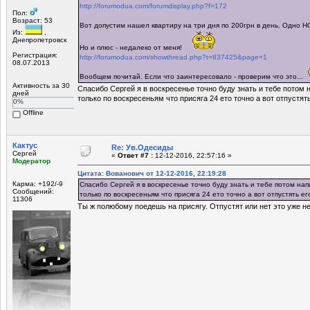
http://forumodua.com/forumdisplay.php?f=172
Пол:
Возраст: 53
Вот допустим нашел квартиру на три дня по 200грн в день. Одно Н
Из:
,
Днепропетровск
Но и плюс - недалеко от меня!
Регистрация:
http://forumodua.com/showthread.php?t=837425&page=1
08.07.2013
Вообщем почитай. Если что заинтересовало - проверим что это...
Активность за 30
Спасибо Сергей я в воскресенье точно буду знать и тебе потом
дней
только по воскресеньям что присяга 24 ето точно а вот отпустять
0%
Offline
Кактус
Re: Ув.Одесиды
Сергей
«
Ответ #7 :
12-12-2016, 22:57:16 »
Модератор
Цитата: Вованович от 12-12-2016, 22:19:28
Карма: +192/-9
Спасибо Сергей я в воскресенье точно буду знать и тебе потом н
Сообщений:
только по воскресеньям что присяга 24 ето точно а вот отпустять ег
11306
Ты ж полюбому поедешь на присягу. Отпустят или нет это уже не