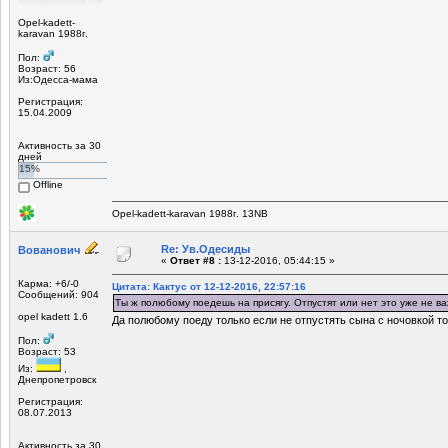
Opel-kadett-
karavan 1988г.
Пол:
Возраст: 56
Из:Одесса-мама
Регистрация:
15.04.2009
Активность за 30
дней
15%
Offline
Opel-kadett-karavan 1988г. 13NB
Re: Ув.Одесиды
Вованович
«
Ответ #8 :
13-12-2016, 05:44:15 »
Карма: +6/-0
Цитата: Кактус от 12-12-2016, 22:57:16
Сообщений: 904
Ты ж полюбому поедешь на присягу. Отпустят или нет это уже не ва
opel kadett 1.6
Да полюбому поеду только если не отпустять сына с ночовкой то
Пол:
Возраст: 53
Из:
,
Днепропетровск
Регистрация:
08.07.2013
Активность за 30