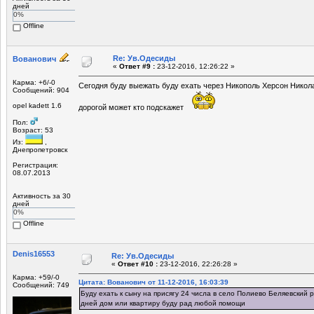
дней
0%
Offline
Re: Ув.Одесиды
Вованович
«
Ответ #9 :
23-12-2016, 12:26:22 »
Карма: +6/-0
Сегодня буду выежать буду ехать через Никополь Херсон Никола
Сообщений: 904
opel kadett 1.6
дорогой может кто подскажет
Пол:
Возраст: 53
Из:
,
Днепропетровск
Регистрация:
08.07.2013
Активность за 30
дней
0%
Offline
Denis16553
Re: Ув.Одесиды
«
Ответ #10 :
23-12-2016, 22:26:28 »
Карма: +59/-0
Цитата: Вованович от 11-12-2016, 16:03:39
Сообщений: 749
Буду ехать к сыну на присягу 24 числа в село Полиево Беляевский 
дней дом или квартиру буду рад любой помощи