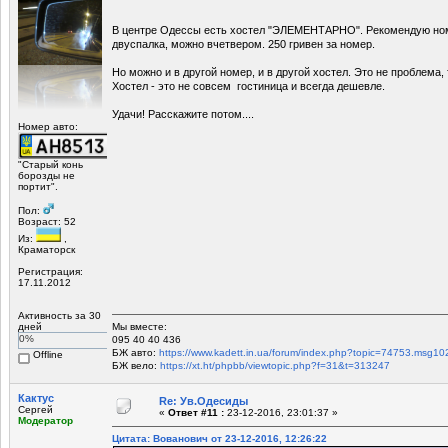
В центре Одессы есть хостел "ЭЛЕМЕНТАРНО". Рекомендую н
двуспалка, можно вчетвером. 250 гривен за номер.
Но можно и в другой номер, и в другой хостел. Это не проблема,
Хостел - это не совсем гостиница и всегда дешевле.
Удачи! Расскажите потом....
Номер авто:
"Старый конь
борозды не
портит".
Пол:
Возраст: 52
Из:
,
Краматорск
Регистрация:
17.11.2012
Активность за 30
Мы вместе:
дней
0%
095 40 40 436
БЖ авто:
https://www.kadett.in.ua/forum/index.php?topic=74753.ms
Offline
БЖ вело:
https://xt.ht/phpbb/viewtopic.php?f=31&t=313247
Кактус
Re: Ув.Одесиды
Сергей
«
Ответ #11 :
23-12-2016, 23:01:37 »
Модератор
Цитата: Вованович от 23-12-2016, 12:26:22