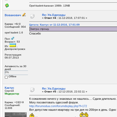
Opel-kadett-karavan 1988г. 13NB
Re: Ув.Одесиды
Вованович
«
Ответ #4 :
11-12-2016, 17:07:01 »
Карма: +6/-0
Цитата: Кактус от 11-12-2016, 17:01:09
Сообщений: 904
Завтра спрошу.
opel kadett 1.6
Спасибо
Пол:
Возраст: 53
Из:
,
Днепропетровск
Регистрация:
08.07.2013
Активность за 30
дней
0%
Offline
Кактус
Re: Ув.Одесиды
Сергей
«
Ответ #5 :
12-12-2016, 22:02:11 »
Модератор
К сожалению ничего у знакомых не нашлось.... Сдали длительно.
Карма: +192/-9
Могу посоветовать одесский форум.
Сообщений:
http://forumodua.com/forumdisplay.php?f=172
11306
Вот допустим нашел квартиру на три дня по 200грн в день. Одно