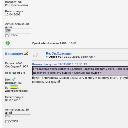
Возраст: 56
Из:Одесса-мама
Регистрация:
15.04.2009
Активность за 30
дней
15%
Offline
Opel-kadett-karavan 1988г. 13NB
Re: Ув.Одесиды
Вованович
«
Ответ #2 :
11-12-2016, 16:54:06 »
Карма: +6/-0
Цитата: Кактус от 11-12-2016, 16:51:19
Сообщений: 904
У товарища тесть живет в Беляевке. Завтра спрошу у него. Тебе ж
opel kadett 1.6
Достаточно комнату в доме? Сколько вас будет?
Будет 4-человека можно и комнату я могу и на полу спать у суб
Пол:
вечером мы домой
Возраст: 53
Из:
,
Днепропетровск
Регистрация:
08.07.2013
Активность за 30
дней
0%
Offline