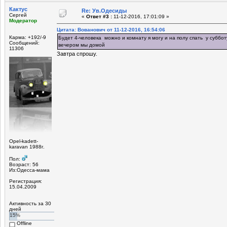
Кактус
Re: Ув.Одесиды
Сергей
«
Ответ #3 :
11-12-2016, 17:01:09 »
Модератор
Цитата: Вованович от 11-12-2016, 16:54:06
Карма: +192/-9
Будет 4-человека можно и комнату я могу и на полу спать у суббот
Сообщений:
вечером мы домой
11306
Завтра спрошу.
Opel-kadett-
karavan 1988г.
Пол:
Возраст: 56
Из:Одесса-мама
Регистрация:
15.04.2009
Активность за 30
дней
15%
Offline