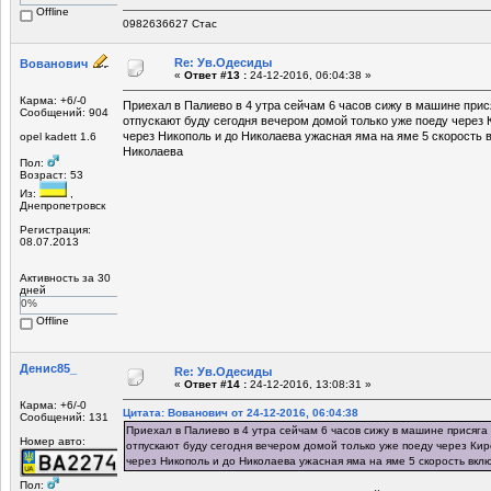
Offline
0982636627 Стас
Re: Ув.Одесиды
Вованович
«
Ответ #13 :
24-12-2016, 06:04:38 »
Карма: +6/-0
Приехал в Палиево в 4 утра сейчам 6 часов сижу в машине прис
Сообщений: 904
отпускают буду сегодня вечером домой только уже поеду через 
через Никополь и до Николаева ужасная яма на яме 5 скорость 
opel kadett 1.6
Николаева
Пол:
Возраст: 53
Из:
,
Днепропетровск
Регистрация:
08.07.2013
Активность за 30
дней
0%
Offline
Денис85_
Re: Ув.Одесиды
«
Ответ #14 :
24-12-2016, 13:08:31 »
Карма: +6/-0
Цитата: Вованович от 24-12-2016, 06:04:38
Сообщений: 131
Приехал в Палиево в 4 утра сейчам 6 часов сижу в машине присяга
Номер авто:
отпускают буду сегодня вечером домой только уже поеду через Кир
через Никополь и до Николаева ужасная яма на яме 5 скорость вкл
Пол: