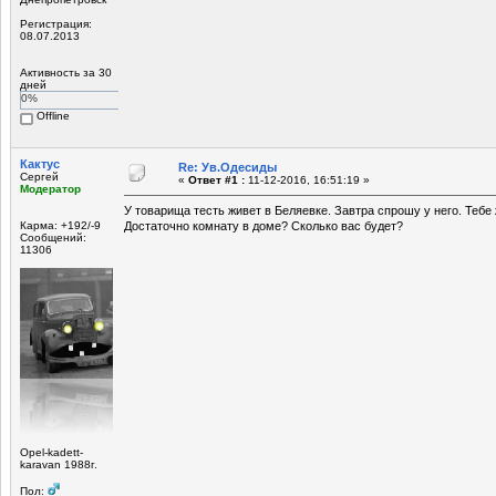
Регистрация:
08.07.2013
Активность за 30
дней
0%
Offline
Кактус
Re: Ув.Одесиды
Сергей
«
Ответ #1 :
11-12-2016, 16:51:19 »
Модератор
У товарища тесть живет в Беляевке. Завтра спрошу у него. Тебе
Карма: +192/-9
Достаточно комнату в доме? Сколько вас будет?
Сообщений:
11306
Opel-kadett-
karavan 1988г.
Пол: