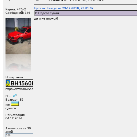
«
Ответ #12 :
23-12-2016, 23:18:28 »
Цитата: Кактус от 23-12-2016, 23:01:37
Карма: +45/-2
Сообщений: 346
В Одессе туман.
да и не плохой!
Номер авто:
https://www.drive2.ru/r/opel/1155752/
Пол:
Возраст: 35
Из:
,
одесса
Регистрация:
04.12.2014
Активность за 30
дней
0%