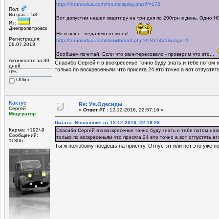
http://forumodua.com/forumdisplay.php?f=172
Пол:
Возраст: 53
Вот допустим нашел квартиру на три дня по 200грн в день. Одно Н
Из:
,
Днепропетровск
Но и плюс - недалеко от меня!
Регистрация:
http://forumodua.com/showthread.php?t=837425&page=1
08.07.2013
Вообщем почитай. Если что заинтересовало - проверим что это...
Активность за 30
Спасибо Сергей я в воскресенье точно буду знать и тебе потом
дней
только по воскресеньям что присяга 24 ето точно а вот отпустять
0%
Offline
Кактус
Re: Ув.Одесиды
Сергей
«
Ответ #7 :
12-12-2016, 22:57:16 »
Модератор
Цитата: Вованович от 12-12-2016, 22:19:28
Карма: +192/-9
Спасибо Сергей я в воскресенье точно буду знать и тебе потом н
Сообщений:
только по воскресеньям что присяга 24 ето точно а вот отпустять ег
11306
Ты ж полюбому поедешь на присягу. Отпустят или нет это уже не