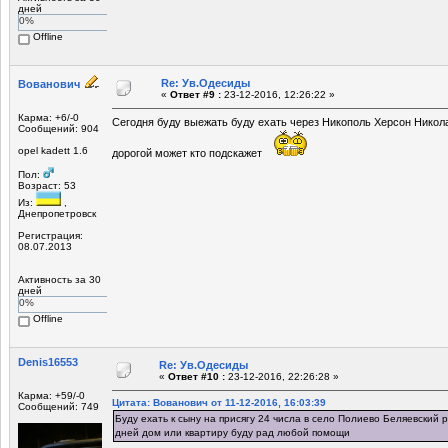
дней
0%
Offline
Re: Ув.Одесиды
Вованович
«
Ответ #9 :
23-12-2016, 12:26:22 »
Карма: +6/-0
Сегодня буду выежать буду ехать через Никополь Херсон Никола
Сообщений: 904
opel kadett 1.6
дорогой может кто подскажет
Пол:
Возраст: 53
Из:
,
Днепропетровск
Регистрация:
08.07.2013
Активность за 30
дней
0%
Offline
Denis16553
Re: Ув.Одесиды
«
Ответ #10 :
23-12-2016, 22:26:28 »
Карма: +59/-0
Цитата: Вованович от 11-12-2016, 16:03:39
Сообщений: 749
Буду ехать к сыну на присягу 24 числа в село Полиево Беляевский 
дней дом или квартиру буду рад любой помощи