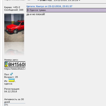
«
Ответ #12 :
23-12-2016, 23:18:28 »
Цитата: Кактус от 23-12-2016, 23:01:37
Карма: +45/-2
Сообщений: 346
В Одессе туман.
да и не плохой!
Номер авто:
https://www.drive2.ru/r/opel/1155752/
Пол:
Возраст: 35
Из:
,
одесса
Регистрация:
04.12.2014
Активность за 30
дней
0%