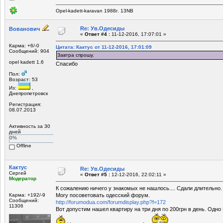
Opel-kadett-karavan 1988г. 13NB
Re: Ув.Одесиды
Вованович
«
Ответ #4 :
11-12-2016, 17:07:01 »
Карма: +6/-0
Цитата: Кактус от 11-12-2016, 17:01:09
Сообщений: 904
Завтра спрошу.
opel kadett 1.6
Спасибо
Пол:
Возраст: 53
Из:
,
Днепропетровск
Регистрация:
08.07.2013
Активность за 30
дней
0%
Offline
Кактус
Re: Ув.Одесиды
Сергей
«
Ответ #5 :
12-12-2016, 22:02:11 »
Модератор
К сожалению ничего у знакомых не нашлось.... Сдали длительно.
Карма: +192/-9
Могу посоветовать одесский форум.
Сообщений:
http://forumodua.com/forumdisplay.php?f=172
11306
Вот допустим нашел квартиру на три дня по 200грн в день. Одно