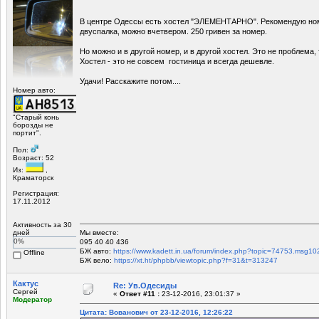
В центре Одессы есть хостел "ЭЛЕМЕНТАРНО". Рекомендую н
двуспалка, можно вчетвером. 250 гривен за номер.
Но можно и в другой номер, и в другой хостел. Это не проблема,
Хостел - это не совсем гостиница и всегда дешевле.
Удачи! Расскажите потом....
Номер авто:
"Старый конь
борозды не
портит".
Пол:
Возраст: 52
Из:
,
Краматорск
Регистрация:
17.11.2012
Активность за 30
Мы вместе:
дней
0%
095 40 40 436
БЖ авто:
https://www.kadett.in.ua/forum/index.php?topic=74753.ms
Offline
БЖ вело:
https://xt.ht/phpbb/viewtopic.php?f=31&t=313247
Кактус
Re: Ув.Одесиды
Сергей
«
Ответ #11 :
23-12-2016, 23:01:37 »
Модератор
Цитата: Вованович от 23-12-2016, 12:26:22