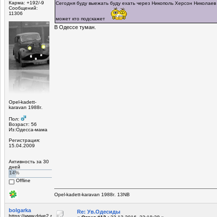
Карма: +192/-9
Сегодня буду выежать буду ехать через Никополь Херсон Николаев 
Сообщений:
11306
может кто подскажет
В Одессе туман.
Opel-kadett-
karavan 1988г.
Пол:
Возраст: 56
Из:Одесса-мама
Регистрация:
15.04.2009
Активность за 30
дней
14%
Offline
Opel-kadett-karavan 1988г. 13NB
bolgarka
Re: Ув.Одесиды
https://www.drive2.ru/r/opel/1155752/