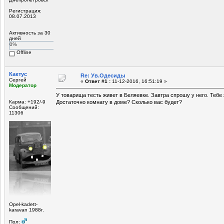
Регистрация:
08.07.2013
Активность за 30
дней
0%
Offline
Кактус
Re: Ув.Одесиды
Сергей
«
Ответ #1 :
11-12-2016, 16:51:19 »
Модератор
У товарища тесть живет в Беляевке. Завтра спрошу у него. Тебе
Карма: +192/-9
Достаточно комнату в доме? Сколько вас будет?
Сообщений:
11306
Opel-kadett-
karavan 1988г.
Пол: