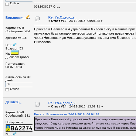
Offline
0982636627 Стас
Re: Ув.Одесиды
Вованович
«
Ответ #13 :
24-12-2016, 06:04:38 »
Карма: +6/-0
Приехал в Палиево в 4 утра сейчам 6 часов сижу в машине прис
Сообщений: 904
отпускают буду сегодня вечером домой только уже поеду через 
через Никополь и до Николаева ужасная яма на яме 5 скорость 
opel kadett 1.6
Николаева
Пол:
Возраст: 53
Из:
,
Днепропетровск
Регистрация:
08.07.2013
Активность за 30
дней
0%
Offline
Денис85_
Re: Ув.Одесиды
«
Ответ #14 :
24-12-2016, 13:08:31 »
Карма: +6/-0
Цитата: Вованович от 24-12-2016, 06:04:38
Сообщений: 131
Приехал в Палиево в 4 утра сейчам 6 часов сижу в машине присяга
Номер авто:
отпускают буду сегодня вечером домой только уже поеду через Кир
через Никополь и до Николаева ужасная яма на яме 5 скорость вкл
Пол: