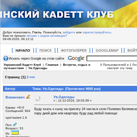
Добро пожаловать,
Гость
. Пожалуйста,
войдите
или
зарегистрируйтесь
.
Вам не пришло
письмо с кодом активации?
09-08-2026, 06:12:11
НАЧАЛО
ПОИСК
ФОТОГАЛЕРЕЯ
GOOGLEMAP
ВОЙ
Искать через Google на этом сайте
Украинский Кадетт Клуб
|
Главная
|
Встречи, отдых и
0 Пользователей и 1 Гос
путешествия
|
Ув.Одесиды
смотрят эту тему.
Страниц:
[
1
]
2
»»»
Автор
Тема: Ув.Одесиды (Прочитано 9660 раз)
Ув.Одесиды
Вованович
«
:
11-12-2016, 16:03:39 »
Карма: +6/-0
Буду ехать к сыну на присягу 24 числа в село Полиево Беляевск
Сообщений: 904
пару дней дом или квартиру буду рад любой помощи
opel kadett 1.6
Пол:
Возраст: 53
Из:
,
Днепропетровск