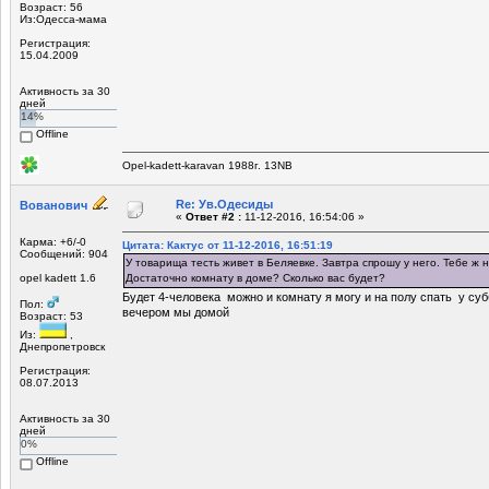
Возраст: 56
Из:Одесса-мама
Регистрация:
15.04.2009
Активность за 30
дней
14%
Offline
Opel-kadett-karavan 1988г. 13NB
Re: Ув.Одесиды
Вованович
«
Ответ #2 :
11-12-2016, 16:54:06 »
Карма: +6/-0
Цитата: Кактус от 11-12-2016, 16:51:19
Сообщений: 904
У товарища тесть живет в Беляевке. Завтра спрошу у него. Тебе ж
opel kadett 1.6
Достаточно комнату в доме? Сколько вас будет?
Будет 4-человека можно и комнату я могу и на полу спать у суб
Пол:
вечером мы домой
Возраст: 53
Из:
,
Днепропетровск
Регистрация:
08.07.2013
Активность за 30
дней
0%
Offline