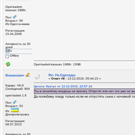
Opel-kadett-
karavan 1988г.
Пол:
Возраст: 56
Из:Одесса-мама
Регистрация:
15.04.2009
Активность за 30
дней
14%
Offline
Opel-kadett-karavan 1988г. 13NB
Re: Ув.Одесиды
Вованович
«
Ответ #8 :
13-12-2016, 05:44:15 »
Карма: +6/-0
Цитата: Кактус от 12-12-2016, 22:57:16
Сообщений: 904
Ты ж полюбому поедешь на присягу. Отпустят или нет это уже не ва
opel kadett 1.6
Да полюбому поеду только если не отпустять сына с ночовкой то
Пол:
Возраст: 53
Из:
,
Днепропетровск
Регистрация:
08.07.2013
Активность за 30