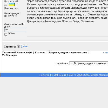
Через Кировоград трасса будет поинтересней, но когда съедите 
Возраст: 41
Кировоградскую трассу начнется плохая дорога(километров 80 я
Из:
,
въедите в Кировоградскую область дорога будет получше(но бето
Кировоград
посоветовал поехать до Кировограда через Умань, вы накидывае
Регистрация:
основное расстояние вы едите по автобаму, а от Уманя до Киров
09.02.2015
ездил месяц назад то 5-ю не выключал... средняя скорость была 
Днепра через Александрию, Желтые Воды, Пятихатки.
Активность за 30
дней
0%
Offline
Страниц:
[
1
]
2
»»»
Украинский Кадетт Клуб
|
Главная
|
Встречи, отдых и путешествия
|
« п
Ув.Одесиды
Перейти в:
Powered by SMF 1.1.19
|
SMF © 2006-2008, Simple Machin