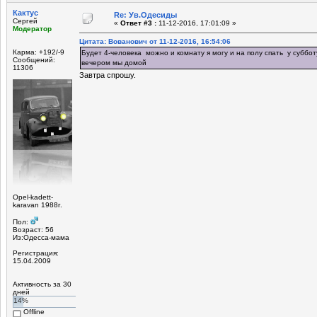
Кактус
Re: Ув.Одесиды
Сергей
«
Ответ #3 :
11-12-2016, 17:01:09 »
Модератор
Цитата: Вованович от 11-12-2016, 16:54:06
Карма: +192/-9
Будет 4-человека можно и комнату я могу и на полу спать у суббот
Сообщений:
вечером мы домой
11306
Завтра спрошу.
Opel-kadett-
karavan 1988г.
Пол:
Возраст: 56
Из:Одесса-мама
Регистрация:
15.04.2009
Активность за 30
дней
14%
Offline