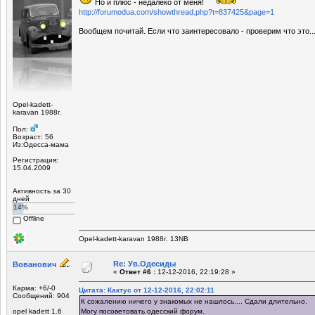
Но и плюс - недалеко от меня!
http://forumodua.com/showthread.php?t=837425&page=1
Вообщем почитай. Если что заинтересовало - проверим что это.
Opel-kadett-
karavan 1988г.
Пол:
Возраст: 56
Из:Одесса-мама
Регистрация:
15.04.2009
Активность за 30
дней
14%
Offline
Opel-kadett-karavan 1988г. 13NB
Re: Ув.Одесиды
Вованович
«
Ответ #6 :
12-12-2016, 22:19:28 »
Карма: +6/-0
Цитата: Кактус от 12-12-2016, 22:02:11
Сообщений: 904
К сожалению ничего у знакомых не нашлось.... Сдали длительно.
opel kadett 1.6
Могу посоветовать одесский форум.