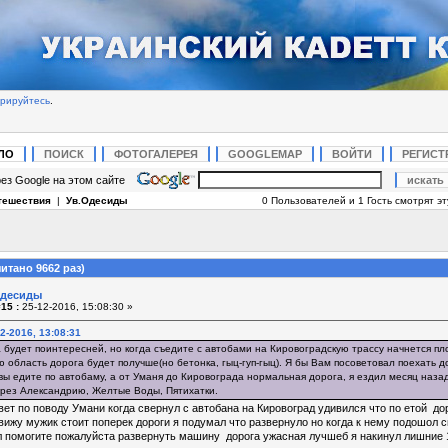
трируйтесь
.
ЛО
ПОИСК
ФОТОГАЛЕРЕЯ
GOOGLEMAP
ВОЙТИ
РЕГИСТ
ез Google на этом сайте
тешествия
|
Ув.Одесиды
0 Пользователей и 1 Гость смотрят эт
итано 9662 раз)
Одесиды
15 :
25-12-2016, 15:08:30 »
2-2016, 13:08:31
 будет поинтересней, но когда съедите с автобами на Кировоградскую трассу начнется пло
ю область дорога будет получше(но бетонка, гыц-гуп-гыц). Я бы Вам посоветовал поехать 
ы едите по автобаму, а от Уманя до Кировограда нормальная дорога, я ездил месяц назад 
рез Александрию, Желтые Воды, Пятихатки.
ет по поводу Умани когда свернул с автобана на Кировоград удивился что по етой до
ижу мужик стоит поперек дороги я подумал что развернуло но когда к нему подошол с
 помогите пожалуйста развернуть машину дорога ужасная лучшеб я накинул лишние 