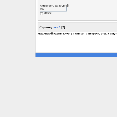
Активность за 30 дней
0%
Offline
Страниц:
«««
1
[
2
]
Украинский Кадетт Клуб
|
Главная
|
Встречи, отдых и пу