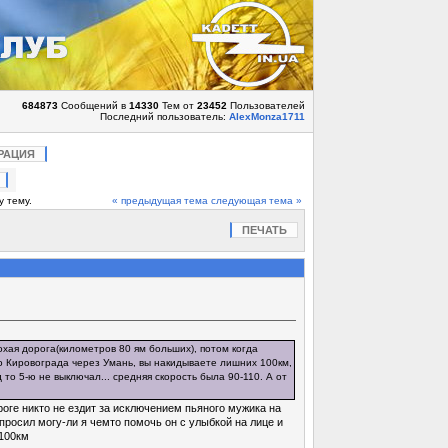
684873
Сообщений в
14330
Тем от
23452
Пользователей
Последний пользователь:
AlexMonza1711
РАЦИЯ
у тему.
« предыдущая тема
следующая тема »
ПЕЧАТЬ
хая дорога(километров 80 ям больших), потом когда
до Кировограда через Умань, вы накидываете лишних 100км,
то 5-ю не выключал... средняя скорость была 90-110. А от
роге никто не ездит за исключением пьяного мужика на
просил могу-ли я чемто помочь он с улыбкой на лице и
100км