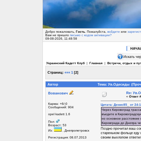
Добро пожаловать,
Гость
. Пожалуйста,
войдите
или
зарегис
Вам не пришло
письмо с кодом активации?
09-08-2026, 11:48:58
НАЧА
Искать чер
Украинский Кадетт Клуб
|
Главная
|
Встречи, отдых и пу
Страниц:
«««
1
[
2
]
Автор
Тема: Ув.Одесиды (Проч
Re: Ув.
Вованович
«
Ответ #
Карма: +6/-0
Цитата: Денис85_ от 24-1
Сообщений: 904
Через Кировоград трасса
opel kadett 1.6
въедите в Кировоградску
но основное расстояние в
Пол:
Кировграда до Днепра че
Возраст: 53
Поздно прочитал ваш сов
Из:
, Днепропетровск
стареньком фольце еду в
своим выхлопом ответил
Регистрация: 08.07.2013