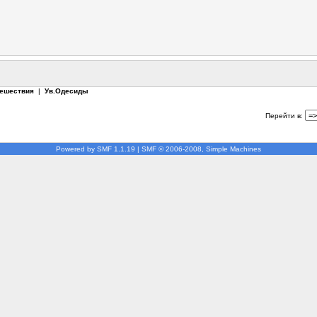
тешествия
|
Ув.Одесиды
Перейти в:
Powered by SMF 1.1.19
|
SMF © 2006-2008, Simple Machines