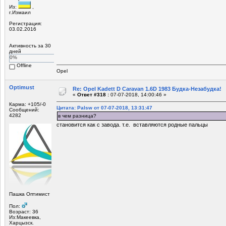
Из:
,
г.Измаил
Регистрация:
03.02.2016
Активность за 30
дней
0%
Offline
Opel
Optimust
Re: Opel Kadett D Caravan 1.6D 1983 Будка-Незабудка!
«
Ответ #318 :
07-07-2018, 14:00:46 »
Карма: +105/-0
Цитата: Palsw от 07-07-2018, 13:31:47
Сообщений:
4282
в чем разница?
становится как с завода. т.е. вставляются родные пальцы
Пашка Оптимист
Пол:
Возраст: 36
Из:Макеевка,
Харцызск.