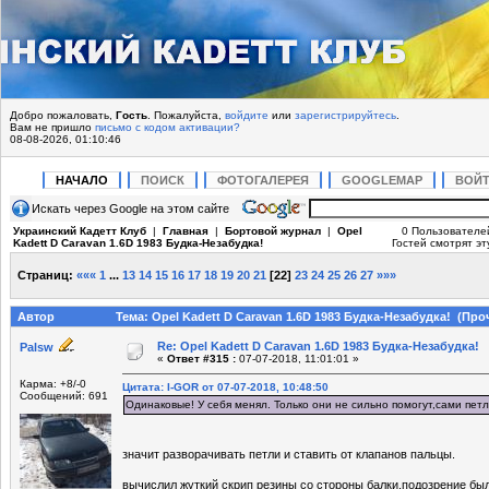
Добро пожаловать,
Гость
. Пожалуйста,
войдите
или
зарегистрируйтесь
.
Вам не пришло
письмо с кодом активации?
08-08-2026, 01:10:46
НАЧАЛО
ПОИСК
ФОТОГАЛЕРЕЯ
GOOGLEMAP
ВОЙ
Искать через Google на этом сайте
Украинский Кадетт Клуб
|
Главная
|
Бортовой журнал
|
Opel
0 Пользователе
Kadett D Caravan 1.6D 1983 Будка-Незабудка!
Гостей смотрят эт
Страниц:
«««
1
...
13
14
15
16
17
18
19
20
21
[
22
]
23
24
25
26
27
»»»
Автор
Тема: Opel Kadett D Caravan 1.6D 1983 Будка-Незабудка! (Про
Re: Opel Kadett D Caravan 1.6D 1983 Будка-Незабудка!
Palsw
«
Ответ #315 :
07-07-2018, 11:01:01 »
Карма: +8/-0
Цитата: I-GOR от 07-07-2018, 10:48:50
Сообщений: 691
Одинаковые! У себя менял. Только они не сильно помогут,сами пет
значит разворачивать петли и ставить от клапанов пальцы.
вычислил жуткий скрип резины со стороны балки.подозрение был