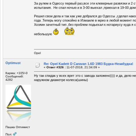
За рулем в Одессу первый раз,все эти клеверные развязки и 2 с
испытания. Не спал ночью и в 3-00 выехал ,приехал в 19-00 дом
Решил свои дела и так как уже добрался до Одессы ,сделал нако
года .Теперь могу спокойно в Измаиле в мрео в любой момент по
Хозяин зачетный тип ,без проблем подьехал к нотариусу куда я 
небольшую
Opel
Optimust
Re: Opel Kadett D Caravan 1.6D 1983 Будка-Незабудка!
«
Ответ #326 :
11-07-2018, 21:34:09 »
Карма: +105/-0
Ну так спидак у всех врет это с завода заложено)))) и да, дело н
Сообщений:
4282
наружном диаметре колеса(шины)
Пашка Оптимист
Пол: