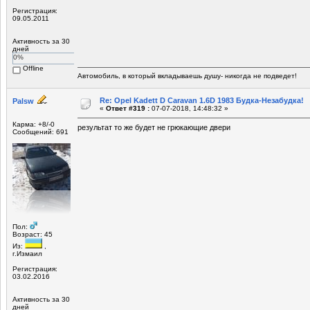
Регистрация:
09.05.2011
Активность за 30
дней
0%
Offline
Автомобиль, в который вкладываешь душу- никогда не подведет!
Re: Opel Kadett D Caravan 1.6D 1983 Будка-Незабудка!
Palsw
«
Ответ #319 :
07-07-2018, 14:48:32 »
Карма: +8/-0
результат то же будет не грюкающие двери
Сообщений: 691
Пол:
Возраст: 45
Из:
,
г.Измаил
Регистрация:
03.02.2016
Активность за 30
дней