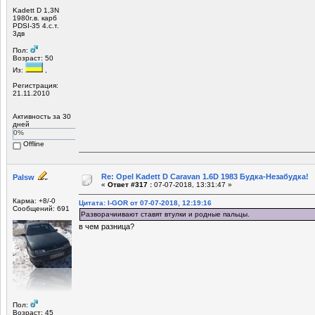
Kadett D 1,3N
1980г.в. карб
PDSI-35 4.с.т.
3дв
Пол:
Возраст: 50
Из:
,
Регистрация:
21.11.2010
Активность за 30
дней
0%
Offline
Re: Opel Kadett D Caravan 1.6D 1983 Будка-Незабудка!
Palsw
«
Ответ #317 :
07-07-2018, 13:31:47 »
Карма: +8/-0
Цитата: I-GOR от 07-07-2018, 12:19:16
Сообщений: 691
Разворачиивают ставят втулки и родные пальцы.
в чем разница?
Пол:
Возраст: 45