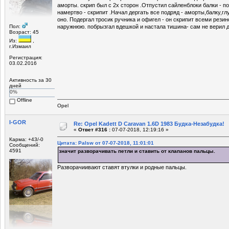
аморты. скрип был с 2х сторон .Отпустил сайленблоки балки - по
намертво - скрипит .Начал дергать все подряд - аморты,балку,гл
оно. Подергал тросик ручника и офигел - он скрипит всеми рез
Пол:
наружнюю. побрызгал вдешкой и настала тишина- сам не верил д
Возраст: 45
Из:
,
г.Измаил
Регистрация:
03.02.2016
Активность за 30
дней
0%
Offline
Opel
I-GOR
Re: Opel Kadett D Caravan 1.6D 1983 Будка-Незабудка!
«
Ответ #316 :
07-07-2018, 12:19:16 »
Карма: +43/-0
Цитата: Palsw от 07-07-2018, 11:01:01
Сообщений:
4591
значит разворачивать петли и ставить от клапанов пальцы.
Разворачиивают ставят втулки и родные пальцы.