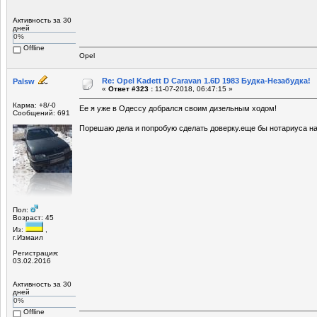
Активность за 30
дней
0%
Offline
Opel
Re: Opel Kadett D Caravan 1.6D 1983 Будка-Незабудка!
Palsw
«
Ответ #323 :
11-07-2018, 06:47:15 »
Карма: +8/-0
Ее я уже в Одессу добрался своим дизельным ходом!
Сообщений: 691
Порешаю дела и попробую сделать доверку.еще бы нотариуса на
Пол:
Возраст: 45
Из:
,
г.Измаил
Регистрация:
03.02.2016
Активность за 30
дней
0%
Offline