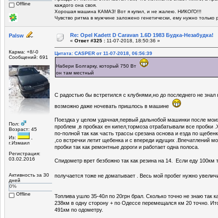
Offline
каждого она своя.
Хорошая машина КАМАЗ! Вот я купил, и не жалею. НИКОГО!!!
Чувство ритма в мужчине заложено генетически, ему нужно только 
Re: Opel Kadett D Caravan 1.6D 1983 Будка-Незабудка!
Palsw
«
Ответ #325 :
11-07-2018, 18:50:36 »
Карма: +8/-0
Цитата: CASPER от 11-07-2018, 06:56:39
Сообщений: 691
Набери Болгарку, который 750 Вт
он там местный
С радостью бы встретился с клубнями,но до последнего не знал 
возможно даже ночевать пришлось в машине
Поездка у целом удачная,первый дальнобой машинки после мои
Пол:
проблем ,в пробках ен кипел,тормоза отрабатывали все пробки .
Возраст: 45
по-полной так как часть трассы срезана основа и езда по щебенк
Из:
,
,со встречки летит щебенка и с впереди идущих .Впечатлений мор
г.Измаил
пробки так как ремонтные дороги и работает одна полоса.
Регистрация:
03.02.2016
Спидометр врет безбожно так как резина на 14. Если еду 100км 
Активность за 30
получается тоже не доматывает . Весь мой пробег нужно увели
дней
0%
Offline
Топлива ушло 35-40л по 20грн брал. Сколько точно не знаю так к
238км в одну сторону + по Одессе перемещался км 20 точно. И
491км по одометру.