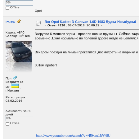
0%
Offline
Opel
Re: Opel Kadett D Caravan 1.6D 1983 Будка-Незабудка!
Palsw
«
Ответ #320 :
08-07-2018, 20:09:22 »
Карма: +8/-0
Загрузил 6 мешков зерна - просели новые пружины. Сейчас задо
Сообщений: 691
временно .Ехал нормально по полевой дороге негде не цеплялся 
Вечером поездка на лиман прокатится ,посмотреть на водичку 
831км пробег!
Пол:
Возраст: 45
Из:
,
г.Измаил
Регистрация:
03.02.2016
Активность за 30
дней
0%
Offline
http://www.youtube.com/watch?v=N5Hau1fWY8U