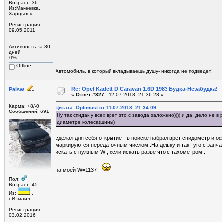
Возраст: 36
Из:Макеевка,
Харцызск.
Регистрация:
09.05.2011
Активность за 30
дней
0%
Offline
Автомобиль, в который вкладываешь душу- никогда не подведет!
Re: Opel Kadett D Caravan 1.6D 1983 Будка-Незабудка!
Palsw
«
Ответ #327 :
12-07-2018, 21:36:28 »
Карма: +8/-0
Цитата: Optimust от 11-07-2018, 21:34:09
Сообщений: 691
Ну так спидак у всех врет это с завода заложено)))) и да, дело не 
диаметре колеса(шины)
сделал для себя открытие - в поиске набрал врет спидометр и о
маркируются передаточным числом .На дешку и так туго с запча
искать с нужным W , если искать разве что с тахометром .
на моей W=1137
Пол:
Возраст: 45
Из:
,
г.Измаил
Регистрация:
03.02.2016