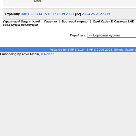
Opel
Страниц:
«««
1
...
13
14
15
16
17
18
19
20
21
[
22
]
23
24
25
26
27
»»»
Украинский Кадетт Клуб
|
Главная
|
Бортовой журнал
|
Opel Kadett D Caravan 1.6D
1983 Будка-Незабудка!
Перейти в:
Powered by SMF 1.1.19
|
SMF © 2006-2008, Simple Machin
Embedding by Aeva Media, ©
Noisen