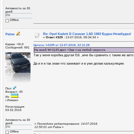
Активность за 30
дней
0%
Offline
Re: Opel Kadett D Caravan 1.6D 1983 Будка-Незабудка!
Palsw
«
Ответ #329 :
13-07-2018, 09:34:34 »
Карма: +8/-0
Цитата: I-GOR от 12-07-2018, 22:11:28
Сообщений: 691
На моей W=1145,врет +3км ч на любой скорости.
Так у меня коробка другая f16. ,мне бы сравнить с таким же авто
Да и я и так знаю что занижает и в уме делаю калькуляцию
Пол:
Возраст: 45
Из:
,
г.Измаил
Регистрация:
03.02.2016
Активность за 30
дней
«
Последнее редактирование: 14-07-2018,
0%
12:50:01 от Palsw
»
Offline