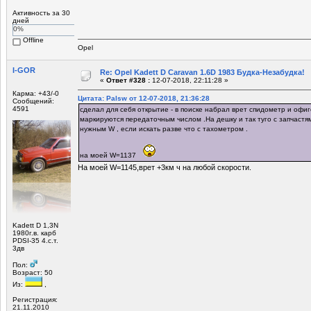
Активность за 30
дней
0%
Offline
Opel
I-GOR
Re: Opel Kadett D Caravan 1.6D 1983 Будка-Незабудка!
«
Ответ #328 :
12-07-2018, 22:11:28 »
Карма: +43/-0
Цитата: Palsw от 12-07-2018, 21:36:28
Сообщений:
4591
сделал для себя открытие - в поиске набрал врет спидометр и офиг
маркируются передаточным числом .На дешку и так туго с запчастям
нужным W , если искать разве что с тахометром .
на моей W=1137
На моей W=1145,врет +3км ч на любой скорости.
Kadett D 1,3N
1980г.в. карб
PDSI-35 4.с.т.
3дв
Пол:
Возраст: 50
Из:
,
Регистрация:
21.11.2010