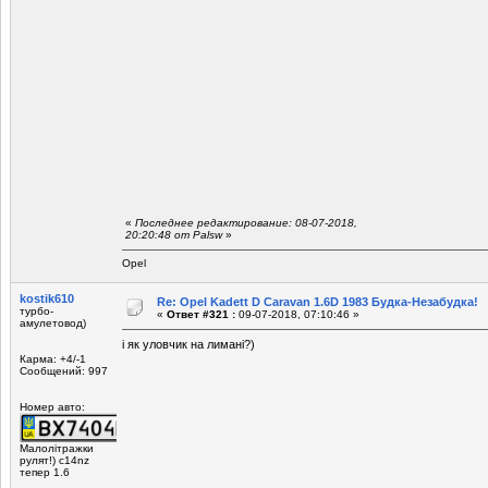
«
Последнее редактирование: 08-07-2018,
20:20:48 от Palsw
»
Opel
kostik610
Re: Opel Kadett D Caravan 1.6D 1983 Будка-Незабудка!
турбо-
«
Ответ #321 :
09-07-2018, 07:10:46 »
амулетовод)
і як уловчик на лимані?)
Карма: +4/-1
Сообщений: 997
Номер авто:
Малолітражки
рулят!) c14nz
тепер 1.6