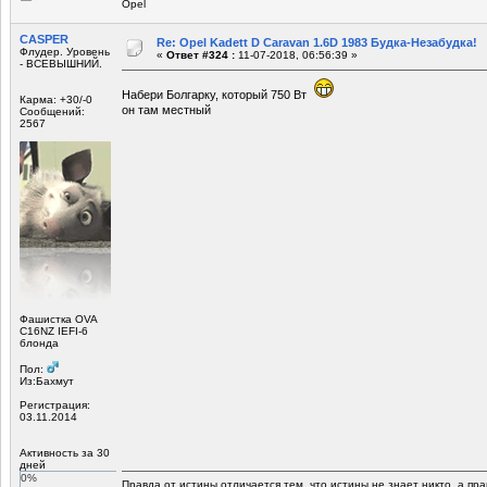
Opel
CASPER
Re: Opel Kadett D Caravan 1.6D 1983 Будка-Незабудка!
Флудер. Уровень
«
Ответ #324 :
11-07-2018, 06:56:39 »
- ВСЕВЫШНИЙ.
Набери Болгарку, который 750 Вт
Карма: +30/-0
он там местный
Сообщений:
2567
Фашистка OVA
C16NZ IEFI-6
блонда
Пол:
Из:Бахмут
Регистрация:
03.11.2014
Активность за 30
дней
0%
Правда от истины отличается тем, что истины не знает никто, а пра