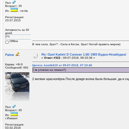
Пол:
Возраст: 35
Из:
, тетіїв
Регистрация:
23.07.2015
Активность за 30
дней
0%
Offline
В чем сила, брат? - Сила в Китае, брат! Китай править миром)
Re: Opel Kadett D Caravan 1.6D 1983 Будка-Незабудка!
Palsw
«
Ответ #322 :
09-07-2018, 08:33:36 »
Карма: +8/-0
Цитата: kostik610 от 09-07-2018, 07:10:46
Сообщений: 691
і як уловчик на лимані?)
2 мелких краснопёрок.После дождя волна была большая ,да и си
Пол:
Возраст: 45
Из:
,
г.Измаил
Регистрация:
03.02.2016