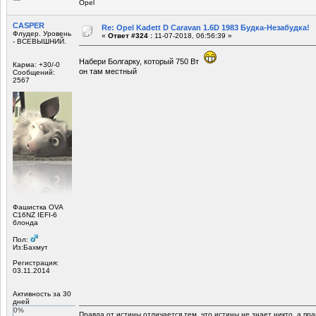
Opel
CASPER
Re: Opel Kadett D Caravan 1.6D 1983 Будка-Незабудка!
Флудер. Уровень
«
Ответ #324 :
11-07-2018, 06:56:39 »
- ВСЕВЫШНИЙ.
Набери Болгарку, который 750 Вт
Карма: +30/-0
он там местный
Сообщений:
2567
Фашистка OVA
C16NZ IEFI-6
блонда
Пол:
Из:Бахмут
Регистрация:
03.11.2014
Активность за 30
дней
0%
Правда от истины отличается тем, что истины не знает никто, а пра