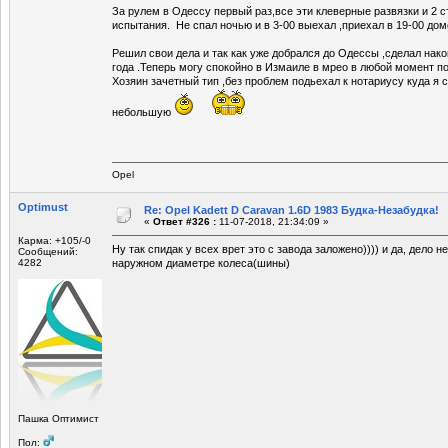
За рулем в Одессу первый раз,все эти клеверные развязки и 2 с
испытания. Не спал ночью и в 3-00 выехал ,приехал в 19-00 дом
Решил свои дела и так как уже добрался до Одессы ,сделал нако
года .Теперь могу спокойно в Измаиле в мрео в любой момент по
Хозяин зачетный тип ,без проблем подьехал к нотариусу куда я 
небольшую
Opel
Optimust
Re: Opel Kadett D Caravan 1.6D 1983 Будка-Незабудка!
«
Ответ #326 :
11-07-2018, 21:34:09 »
Карма: +105/-0
Ну так спидак у всех врет это с завода заложено)))) и да, дело н
Сообщений:
4282
наружном диаметре колеса(шины)
Пашка Оптимист
Пол: