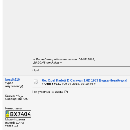
«
Последнее редактирование: 08-07-2018,
20:20:48 от Palsw
»
Opel
kostik610
Re: Opel Kadett D Caravan 1.6D 1983 Будка-Незабудка!
турбо-
«
Ответ #321 :
09-07-2018, 07:10:46 »
амулетовод)
і як уловчик на лимані?)
Карма: +4/-1
Сообщений: 997
Номер авто:
Малолітражки
рулят!) c14nz
тепер 1.6