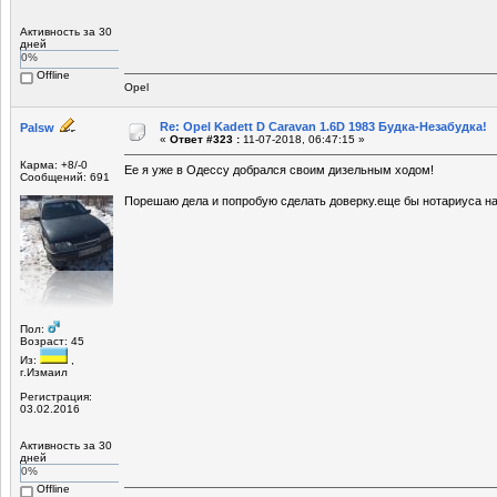
Активность за 30
дней
0%
Offline
Opel
Re: Opel Kadett D Caravan 1.6D 1983 Будка-Незабудка!
Palsw
«
Ответ #323 :
11-07-2018, 06:47:15 »
Карма: +8/-0
Ее я уже в Одессу добрался своим дизельным ходом!
Сообщений: 691
Порешаю дела и попробую сделать доверку.еще бы нотариуса на
Пол:
Возраст: 45
Из:
,
г.Измаил
Регистрация:
03.02.2016
Активность за 30
дней
0%
Offline