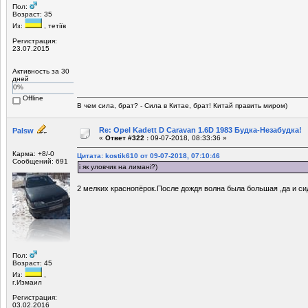
Пол:
Возраст: 35
Из:
, тетіїв
Регистрация:
23.07.2015
Активность за 30
дней
0%
Offline
В чем сила, брат? - Сила в Китае, брат! Китай править миром)
Re: Opel Kadett D Caravan 1.6D 1983 Будка-Незабудка!
Palsw
«
Ответ #322 :
09-07-2018, 08:33:36 »
Карма: +8/-0
Цитата: kostik610 от 09-07-2018, 07:10:46
Сообщений: 691
і як уловчик на лимані?)
2 мелких краснопёрок.После дождя волна была большая ,да и си
Пол:
Возраст: 45
Из:
,
г.Измаил
Регистрация:
03.02.2016