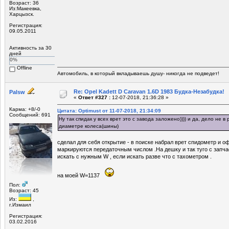
Возраст: 36
Из:Макеевка,
Харцызск.
Регистрация:
09.05.2011
Активность за 30
дней
0%
Offline
Автомобиль, в который вкладываешь душу- никогда не подведет!
Re: Opel Kadett D Caravan 1.6D 1983 Будка-Незабудка!
Palsw
«
Ответ #327 :
12-07-2018, 21:36:28 »
Карма: +8/-0
Цитата: Optimust от 11-07-2018, 21:34:09
Сообщений: 691
Ну так спидак у всех врет это с завода заложено)))) и да, дело не 
диаметре колеса(шины)
сделал для себя открытие - в поиске набрал врет спидометр и о
маркируются передаточным числом .На дешку и так туго с запча
искать с нужным W , если искать разве что с тахометром .
на моей W=1137
Пол:
Возраст: 45
Из:
,
г.Измаил
Регистрация:
03.02.2016