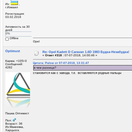
Из:
,
г.Измаил
Регистрация:
03.02.2016
Активность за 30
дней
0%
Offline
Opel
Optimust
Re: Opel Kadett D Caravan 1.6D 1983 Будка-Незабудка!
«
Ответ #318 :
07-07-2018, 14:00:46 »
Карма: +105/-0
Цитата: Palsw от 07-07-2018, 13:31:47
Сообщений:
4282
в чем разница?
становится как с завода. т.е. вставляются родные пальцы
Пашка Оптимист
Пол:
Возраст: 36
Из:Макеевка,
Харцызск.