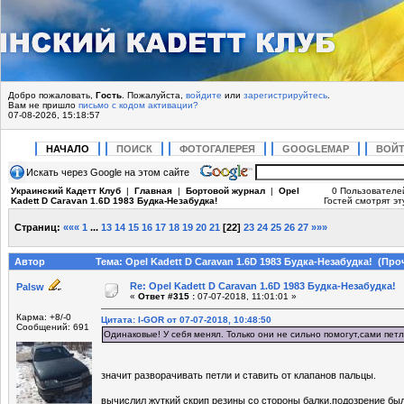
Добро пожаловать,
Гость
. Пожалуйста,
войдите
или
зарегистрируйтесь
.
Вам не пришло
письмо с кодом активации?
07-08-2026, 15:18:57
НАЧАЛО
ПОИСК
ФОТОГАЛЕРЕЯ
GOOGLEMAP
ВОЙ
Искать через Google на этом сайте
Украинский Кадетт Клуб
|
Главная
|
Бортовой журнал
|
Opel
0 Пользователе
Kadett D Caravan 1.6D 1983 Будка-Незабудка!
Гостей смотрят эт
Страниц:
«««
1
...
13
14
15
16
17
18
19
20
21
[
22
]
23
24
25
26
27
»»»
Автор
Тема: Opel Kadett D Caravan 1.6D 1983 Будка-Незабудка! (Про
Re: Opel Kadett D Caravan 1.6D 1983 Будка-Незабудка!
Palsw
«
Ответ #315 :
07-07-2018, 11:01:01 »
Карма: +8/-0
Цитата: I-GOR от 07-07-2018, 10:48:50
Сообщений: 691
Одинаковые! У себя менял. Только они не сильно помогут,сами пет
значит разворачивать петли и ставить от клапанов пальцы.
вычислил жуткий скрип резины со стороны балки.подозрение был