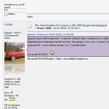
Активность за 30
дней
0%
Offline
Opel
I-GOR
Re: Opel Kadett D Caravan 1.6D 1983 Будка-Незабудка!
«
Ответ #328 :
12-07-2018, 22:11:28 »
Карма: +43/-0
Цитата: Palsw от 12-07-2018, 21:36:28
Сообщений:
4591
сделал для себя открытие - в поиске набрал врет спидометр и офиг
маркируются передаточным числом .На дешку и так туго с запчастям
нужным W , если искать разве что с тахометром .
на моей W=1137
На моей W=1145,врет +3км ч на любой скорости.
Kadett D 1,3N
1980г.в. карб
PDSI-35 4.с.т.
3дв
Пол:
Возраст: 50
Из:
,
Регистрация:
21.11.2010