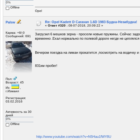
0%
Offline
Opel
Re: Opel Kadett D Caravan 1.6D 1983 Будка-Незабудка!
Palsw
«
Ответ #320 :
08-07-2018, 20:09:22 »
Карма: +8/-0
Загрузил 6 мешков зерна - просели новые пружины. Сейчас задо
Сообщений: 691
временно .Ехал нормально по полевой дороге негде не цеплялся 
Вечером поездка на лиман прокатится ,посмотреть на водичку 
831км пробег!
Пол:
Возраст: 45
Из:
,
г.Измаил
Регистрация:
03.02.2016
Активность за 30
дней
0%
Offline
http://www.youtube.com/watch?v=N5Hau1fWY8U