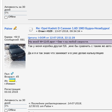
Активность за 30
дней
0%
Offline
Re: Opel Kadett D Caravan 1.6D 1983 Будка-Незабудка!
Palsw
«
Ответ #329 :
13-07-2018, 09:34:34 »
Карма: +8/-0
Цитата: I-GOR от 12-07-2018, 22:11:28
Сообщений: 691
На моей W=1145,врет +3км ч на любой скорости.
Так у меня коробка другая f16. ,мне бы сравнить с таким же авто
Да и я и так знаю что занижает и в уме делаю калькуляцию
Пол:
Возраст: 45
Из:
,
г.Измаил
Регистрация:
03.02.2016
Активность за 30
дней
«
Последнее редактирование: 14-07-2018,
0%
12:50:01 от Palsw
»
Offline