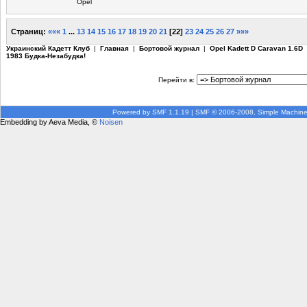
Opel
Страниц:
«««
1
...
13
14
15
16
17
18
19
20
21
[
22
]
23
24
25
26
27
»»»
Украинский Кадетт Клуб
|
Главная
|
Бортовой журнал
|
Opel Kadett D Caravan 1.6D
1983 Будка-Незабудка!
Перейти в:
Powered by SMF 1.1.19
|
SMF © 2006-2008, Simple Machin
Embedding by Aeva Media, ©
Noisen