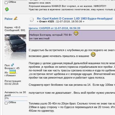
Offline
каждого она своя.
Хорошая машина КАМАЗ! Вот я купил, и не жалею. НИКОГО!!!
Чувство ритма в мужчине заложено генетически, ему нужно только 
Re: Opel Kadett D Caravan 1.6D 1983 Будка-Незабудка!
Palsw
«
Ответ #325 :
11-07-2018, 18:50:36 »
Карма: +8/-0
Цитата: CASPER от 11-07-2018, 06:56:39
Сообщений: 691
Набери Болгарку, который 750 Вт
он там местный
С радостью бы встретился с клубнями,но до последнего не знал 
возможно даже ночевать пришлось в машине
Поездка у целом удачная,первый дальнобой машинки после мои
Пол:
проблем ,в пробках ен кипел,тормоза отрабатывали все пробки .
Возраст: 45
по-полной так как часть трассы срезана основа и езда по щебенк
Из:
,
,со встречки летит щебенка и с впереди идущих .Впечатлений мор
г.Измаил
пробки так как ремонтные дороги и работает одна полоса.
Регистрация:
03.02.2016
Спидометр врет безбожно так как резина на 14. Если еду 100км 
Активность за 30
получается тоже не доматывает . Весь мой пробег нужно увели
дней
0%
Offline
Топлива ушло 35-40л по 20грн брал. Сколько точно не знаю так к
238км в одну сторону + по Одессе перемещался км 20 точно. И
491км по одометру.