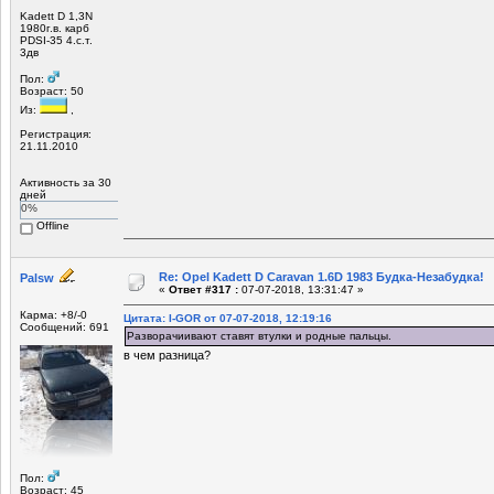
Kadett D 1,3N
1980г.в. карб
PDSI-35 4.с.т.
3дв
Пол:
Возраст: 50
Из:
,
Регистрация:
21.11.2010
Активность за 30
дней
0%
Offline
Re: Opel Kadett D Caravan 1.6D 1983 Будка-Незабудка!
Palsw
«
Ответ #317 :
07-07-2018, 13:31:47 »
Карма: +8/-0
Цитата: I-GOR от 07-07-2018, 12:19:16
Сообщений: 691
Разворачиивают ставят втулки и родные пальцы.
в чем разница?
Пол:
Возраст: 45