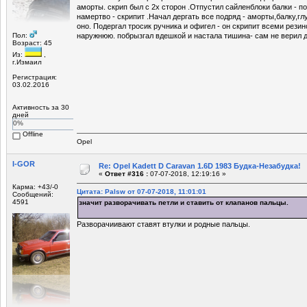
аморты. скрип был с 2х сторон .Отпустил сайленблоки балки - по
намертво - скрипит .Начал дергать все подряд - аморты,балку,гл
оно. Подергал тросик ручника и офигел - он скрипит всеми рез
Пол:
наружнюю. побрызгал вдешкой и настала тишина- сам не верил д
Возраст: 45
Из:
,
г.Измаил
Регистрация:
03.02.2016
Активность за 30
дней
0%
Offline
Opel
I-GOR
Re: Opel Kadett D Caravan 1.6D 1983 Будка-Незабудка!
«
Ответ #316 :
07-07-2018, 12:19:16 »
Карма: +43/-0
Цитата: Palsw от 07-07-2018, 11:01:01
Сообщений:
4591
значит разворачивать петли и ставить от клапанов пальцы.
Разворачиивают ставят втулки и родные пальцы.