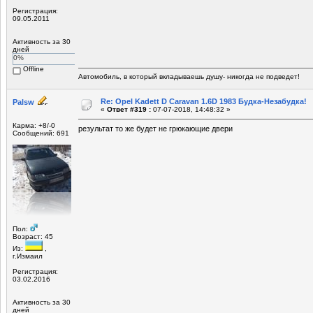
Регистрация:
09.05.2011
Активность за 30
дней
0%
Offline
Автомобиль, в который вкладываешь душу- никогда не подведет!
Re: Opel Kadett D Caravan 1.6D 1983 Будка-Незабудка!
Palsw
«
Ответ #319 :
07-07-2018, 14:48:32 »
Карма: +8/-0
результат то же будет не грюкающие двери
Сообщений: 691
Пол:
Возраст: 45
Из:
,
г.Измаил
Регистрация:
03.02.2016
Активность за 30
дней